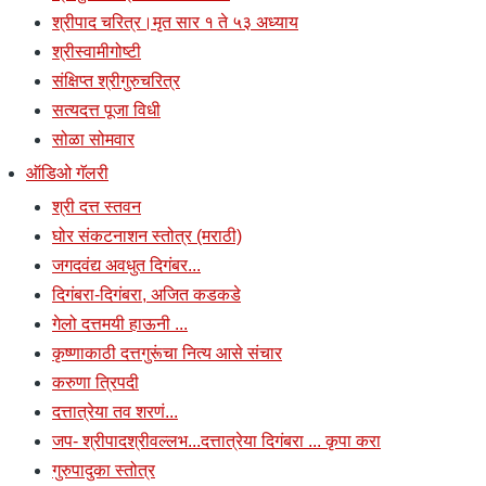
श्रीपाद चरित्र।मृत सार १ ते ५३ अध्याय
श्रीस्वामीगोष्टी
संक्षिप्त श्रीगुरुचरित्र
सत्यदत्त पूजा विधी
सोळा सोमवार
ऑडिओ गॅलरी
श्री दत्त स्तवन
घोर संकटनाशन स्तोत्र (मराठी)
जगदवंद्य अवधुत दिगंबर...
दिगंबरा-दिगंबरा, अजित कडकडे
गेलो दत्तमयी हाऊनी ...
कृष्णाकाठी दत्तगुरूंचा नित्य आसे संचार
करुणा त्रिपदी
दत्तात्रेया तव शरणं...
जप- श्रीपादश्रीवल्लभ...दत्तात्रेया दिगंबरा ... कृपा करा
गुरुपादुका स्तोत्र