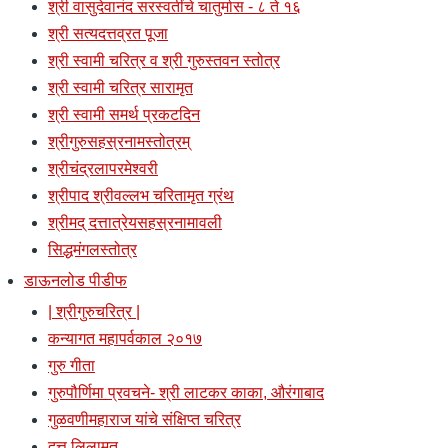
श्री वासुदेवानंद सरस्वतींचे चातुर्मास - ८ ते १६
श्री सत्यदत्तव्रत पूजा
श्री स्वामी चरित्र व श्री गुरुस्तवन स्तोत्र
श्री स्वामी चरित्र सारामृत
श्री स्वामी समर्थ प्रकटदिन
श्रीगुरुसहस्रनामस्तोत्रम्
श्रीचंद्रलापरमेश्वरी
श्रीपाद श्रीवल्लभ चरितामृत ग्रंथ
श्रीमद् दत्तात्रेयसहस्रनामावली
सिद्धमंगलस्तोत्र
डाऊनलोड पीडीफ
| श्रीगुरुचरित्र |
कन्यागत महापर्वकाल २०१७
गुरु गीता
गुरुपौर्णिमा प्रवचने- श्री लाटकर काका, औरंगाबाद
गुळवणीमहाराज यांचे संक्षिप्त चरित्र
दत्त लिलामृत