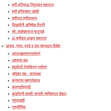
श्री हरिभाऊ निठुरकर महाराज
श्री हरिश्चंद्र जोशी
श्रीपाद श्रीवल्लभ
सिद्धयोगी अभिषेक वैरागी
सौ. ताईमहाराज चाटुपळे
ॐ श्रीदत्त ठाकूर महाराज
उत्सव, ग्रंथ, व्रते व दत्त संप्रदाय विशेष
अपराधक्षमापनस्तोत्रं
अश्वत्थ वृक्ष
इंदुकोटी तेजकिरण स्तोत्र
औदुंबर वृक्ष - कल्पवृक्ष
कन्यागत महापर्वकाल
करुणात्रिपदी
कुंडलिनी शक्ती जागृती (शक्तिपात दीक्षा)
गुरुद्वादशी
गुरुपौर्णिमा