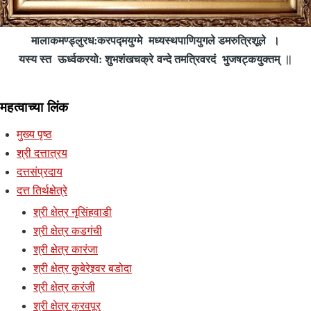
मालाकमण्ड्लुरध:करपद्मयुग्मे मध्यस्थपाणियुगले डमरुत्रिशूले ।
यस्य स्त ऊर्ध्वकरयो: शुभशंखचक्रे वन्दे तमत्रिवरदं भुजषट्कयुक्तम् ||
महत्वाच्या लिंक
मुख्य पृष्ठ
श्री दत्तात्रय
दत्तसंप्रदाय
दत्त तिर्थक्षेत्रे
श्री क्षेत्र नृसिंहवाडी
श्री क्षेत्र कडगंची
श्री क्षेत्र कारंजा
श्री क्षेत्र कुबेरेश्र्वर बडोदा
श्री क्षेत्र करंजी
श्री क्षेत्र कुरवपूर