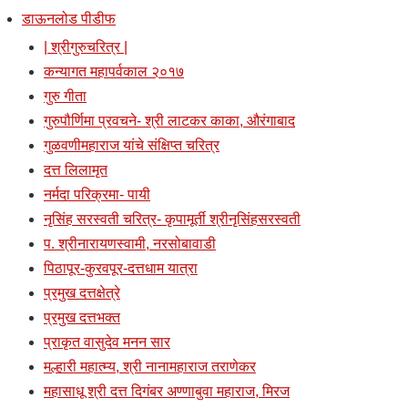
डाऊनलोड पीडीफ
| श्रीगुरुचरित्र |
कन्यागत महापर्वकाल २०१७
गुरु गीता
गुरुपौर्णिमा प्रवचने- श्री लाटकर काका, औरंगाबाद
गुळवणीमहाराज यांचे संक्षिप्त चरित्र
दत्त लिलामृत
नर्मदा परिक्रमा- पायी
नृसिंह सरस्वती चरित्र- कृपामूर्ती श्रीनृसिंहसरस्वती
प. श्रीनारायणस्वामी, नरसोबावाडी
पिठापूर-कुरवपूर-दत्तधाम यात्रा
प्रमुख दत्तक्षेत्रे
प्रमुख दत्तभक्त
प्राकृत वासुदेव मनन सार
मल्हारी महात्म्य, श्री नानामहाराज तराणेकर
महासाधू श्री दत्त दिगंबर अण्णाबुवा महाराज, मिरज