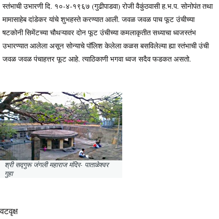
स्तंभाची उभारणी दि. १०-४-१९६७ (गुढीपाडवा) रोजी वैकुंठवासी ह.भ.प. सोनोपंत तथा
मामासाहेब दांडेकर यांचे शुभहस्ते करण्यात आली. जवळ जवळ पाच फूट उंचीच्या
षटकोनी सिमेंटच्या चौथऱ्यावर दोन फूट उंचीच्या कमलाकृतीत सध्याचा ध्वजस्तंभ
उभारण्यात आलेला असून सोन्याचे पॉलिश केलेला कळस बसविलेल्या ह्या स्तंभाची उंची
जवळ जवळ पंचाहत्तर फूट आहे. त्याठिकाणी भगवा ध्वज सदैव फडकत असतो.
श्री सद्‍गुरू जंगली महाराज मंदिर- पाताळेश्वर
गुहा
वटवृक्ष