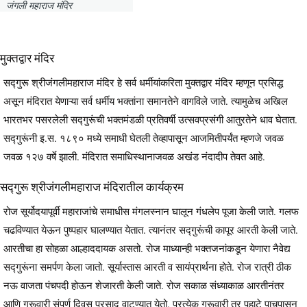
जंगली महाराज मंदिर
मुक्तद्वार मंदिर
सद्गुरू श्रीजंगलीमहाराज मंदिर हे सर्व धर्मीयांकरिता मुक्तद्वार मंदिर म्हणून प्रसिद्ध
असून मंदिरात येणाऱ्या सर्व धर्मीय भक्तांना समानतेने वागविले जाते. त्यामुळेच अखिल
भारतभर पसरलेली सद्गुरूंची भक्तमंडळी प्रतिवर्षी उत्सवप्रसंगी आतुरतेने धाव घेतात.
सद्गुरूंनी इ.स. १८९० मध्ये समाधी घेतली तेव्हापासून आजमितीपर्यंत म्हणजे जवळ
जवळ १२७ वर्षे झाली. मंदिरात समाधिस्थानाजवळ अखंड नंदादीप तेवत आहे.
सद्गुरू श्रीजंगलीमहाराज मंदिरातील कार्यक्रम
रोज सूर्योदयापूर्वी महाराजांचे समाधीस मंगलस्नान घालून गंधलेप पूजा केली जाते. गलफ
चढविण्यात येऊन पुष्पहार घालण्यात येतात. त्यानंतर सद्गुरूंची कापूर आरती केली जाते.
आरतीचा हा सोहळा आल्हाददायक असतो. रोज माध्यान्ही भक्तजनांकडून येणारा नैवेद्य
सद्गुरूंना समर्पण केला जातो. सूर्यास्तास आरती व सायंप्रार्थना होते. रोज रात्री ठीक
नऊ वाजता पंचपदी होऊन शेजारती केली जाते. रोज सकाळ संध्याकाळ आरतीनंतर
आणि गुरूवारी संपूर्ण दिवस प्रसाद वाटण्यात येतो. प्रत्येक गुरूवारी तर पहाटे पाचपासून