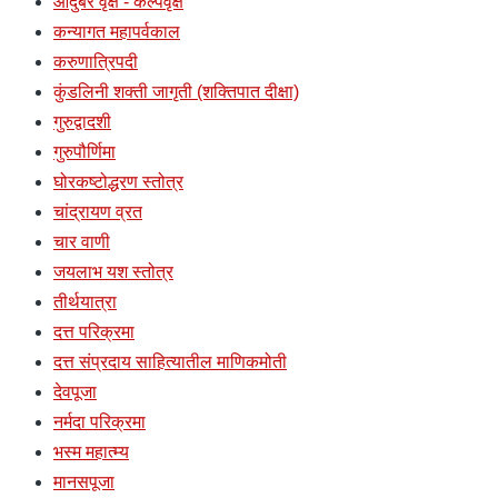
औदुंबर वृक्ष - कल्पवृक्ष
कन्यागत महापर्वकाल
करुणात्रिपदी
कुंडलिनी शक्ती जागृती (शक्तिपात दीक्षा)
गुरुद्वादशी
गुरुपौर्णिमा
घोरकष्टोद्धरण स्तोत्र
चांद्रायण व्रत
चार वाणी
जयलाभ यश स्तोत्र
तीर्थयात्रा
दत्त परिक्रमा
दत्त संप्रदाय साहित्यातील माणिकमोती
देवपूजा
नर्मदा परिक्रमा
भस्म महात्म्य
मानसपूजा