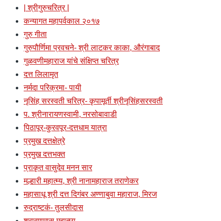
| श्रीगुरुचरित्र |
कन्यागत महापर्वकाल २०१७
गुरु गीता
गुरुपौर्णिमा प्रवचने- श्री लाटकर काका, औरंगाबाद
गुळवणीमहाराज यांचे संक्षिप्त चरित्र
दत्त लिलामृत
नर्मदा परिक्रमा- पायी
नृसिंह सरस्वती चरित्र- कृपामूर्ती श्रीनृसिंहसरस्वती
प. श्रीनारायणस्वामी, नरसोबावाडी
पिठापूर-कुरवपूर-दत्तधाम यात्रा
प्रमुख दत्तक्षेत्रे
प्रमुख दत्तभक्त
प्राकृत वासुदेव मनन सार
मल्हारी महात्म्य, श्री नानामहाराज तराणेकर
महासाधू श्री दत्त दिगंबर अण्णाबुवा महाराज, मिरज
रुद्राष्टकं- तुलसीदास
श्रावणमास महात्म्य