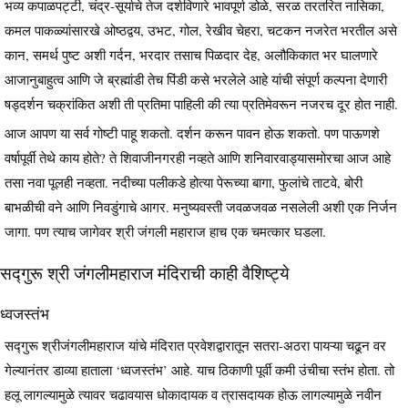
भव्य कपाळपट्टी, चंद्र-सूर्याचे तेज दर्शविणारे भावपूर्ण डोळे, सरळ तरतरित नासिका,
कमल पाकळ्यांसारखे ओष्ठद्वय, उभट, गोल, रेखीव चेहरा, चटकन नजरेत भरतील असे
कान, समर्थ पुष्ट अशी गर्दन, भरदार तसाच पिळदार देह, अलौकिकात भर घालणारे
आजानुबाहुत्व आणि जे ब्रह्मांडी तेच पिंडी कसे भरलेले आहे यांची संपूर्ण कल्पना देणारी
षड्दर्शन चक्रांकित अशी ती प्रतिमा पाहिली की त्या प्रतिमेवरून नजरच दूर होत नाही.
आज आपण या सर्व गोष्टी पाहू शकतो. दर्शन करून पावन होऊ शकतो. पण पाऊणशे
वर्षापूर्वी तेथे काय होते? ते शिवाजीनगरही नव्हते आणि शनिवारवाड्यासमोरचा आज आहे
तसा नवा पूलही नव्हता. नदीच्या पलीकडे होत्या पेरूच्या बागा, फुलांचे ताटवे, बोरी
बाभळीची वने आणि निवडुंगाचे आगर. मनुष्यवस्ती जवळजवळ नसलेली अशी एक निर्जन
जागा. पण त्याच जागेवर श्री जंगली महाराज हाच एक चमत्कार घडला.
सद्गुरू श्री जंगलीमहाराज मंदिराची काही वैशिष्ट्ये
ध्वजस्तंभ
सद्गुरू श्रीजंगलीमहाराज यांचे मंदिरात प्रवेशद्वारातून सतरा-अठरा पायऱ्या चढून वर
गेल्यानंतर डाव्या हाताला ‘ध्वजस्तंभ’ आहे. याच ठिकाणी पूर्वी कमी उंचीचा स्तंभ होता. तो
हलू लागल्यामुळे त्यावर चढावयास धोकादायक व त्रासदायक होऊ लागल्यामुळे नवीन