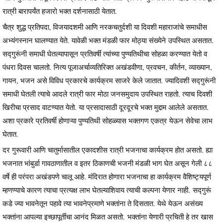
रात्री बारापर्यंत हजारो भक्त दर्शनासाठी येतात.
चैत्र शुद्ध प्रतिपदा, विजयादशमी आणि नरकचतुर्दशी या दिवशी महाराजांचे समाधीस
अभ्यंगस्नान घालण्यात येते. यावेळी भक्त मंडळी फार मोठ्या संख्येने उपस्थित असतात.
सद्गुरूंनी समाधी घेतल्यापासून प्रतिवर्षी त्यांच्या पुण्यतिथीचा सोहळा करण्यात येतो व
पंधरा दिवस चालतो. नित्य पूजाअर्चाव्यतिरिक्त अखंडवीणा, प्रवचन, कीर्तन, व्याख्यान,
गायन, भजन असे विविध प्रकारचे कार्यक्रम साजरे केले जातात. ज्यादिवशी सद्गुरूंनी
समाधी घेतली त्याचे आदले रात्री फार मोठा जनसमुदाय उपस्थित राहतो. त्याच दिवशी
खिरीचा प्रसाद वाटण्यात येतो. या प्रसादासाठी दूरदूरचे भक्त मुद्दाम आलेले असतात.
अशा प्रकारे प्रतिवर्षी होणाऱ्या पुण्यतिथी सोहळ्यास भक्तगण एकत्र येऊन सेवेचा लाभ
घेतात.
दर गुरूवारी आणि चातुर्मासातील एकादशीस रात्री भजनाचा कार्यक्रम होत असतो. ह्या
भजनात भांबुर्डा गावठाणातील व इतर ठिकाणची भजनी मंडळी भाग घेत असून गेली ८८
वर्षे ही परंपरा अखंडपणे चालू आहे. मंदिरात होणारा भजनाचा हा कार्यक्रम वैशिष्ट्यपूर्ण
म्हणण्याचे कारण त्याचा प्रत्यक्ष लाभ घेतल्याशिवाय त्याची कल्पना येणार नाही. सद्गुरूं
कडे ज्या भावनेतून पहावे त्या भावनेप्रमाणे भक्तांना ते दिसतात. येथे येऊन असंख्य
भक्तांना आपल्या इच्छापूर्तीचा आनंद मिळत असतो. भक्तांना येणारी प्रचिती हे तर खास