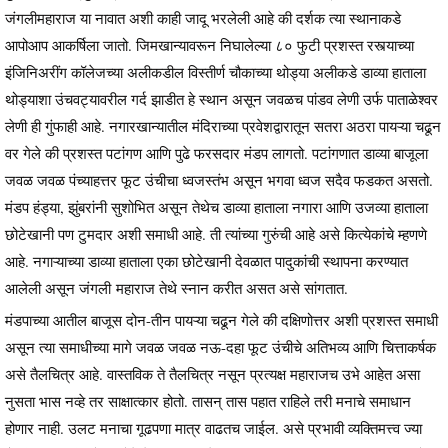
जंगलीमहाराज या नावात अशी काही जादू भरलेली आहे की दर्शक त्या स्थानाकडे
आपोआप आकर्षिला जातो. जिमखान्यावरून निघालेल्या ८० फुटी प्रशस्त रस्त्याच्या
इंजिनिअरींग कॉलेजच्या अलीकडील विस्तीर्ण चौकाच्या थोड्या अलीकडे डाव्या हाताला
थोड्याशा उंचवट्यावरील गर्द झाडीत हे स्थान असून जवळच पांडव लेणी उर्फ पाताळेश्वर
लेणी ही गुंफाही आहे. नगारखान्यातील मंदिराच्या प्रवेशद्वारातून सतरा अठरा पायऱ्या चढून
वर गेले की प्रशस्त पटांगण आणि पुढे फरसदार मंडप लागतो. पटांगणात डाव्या बाजूला
जवळ जवळ पंच्याहत्तर फूट उंचीचा ध्वजस्तंभ असून भगवा ध्वज सदैव फडकत असतो.
मंडप हंड्या, झुंबरांनी सुशोभित असून तेथेच डाव्या हाताला नगारा आणि उजव्या हाताला
छोटेखानी पण टुमदार अशी समाधी आहे. ती त्यांच्या गुरुंची आहे असे कित्येकांचे म्हणणे
आहे. नगाऱ्याच्या डाव्या हाताला एका छोटेखानी देवळात पादुकांची स्थापना करण्यात
आलेली असून जंगली महाराज तेथे स्नान करीत असत असे सांगतात.
मंडपाच्या आतील बाजूस दोन-तीन पायऱ्या चढून गेले की दक्षिणोत्तर अशी प्रशस्त समाधी
असून त्या समाधीच्या मागे जवळ जवळ नऊ-दहा फूट उंचीचे अतिभव्य आणि चित्ताकर्षक
असे तैलचित्र आहे. वास्तविक ते तैलचित्र नसून प्रत्यक्ष महाराजच उभे आहेत असा
नुसता भास नव्हे तर साक्षात्कार होतो. तासन् तास पहात राहिले तरी मनाचे समाधान
होणार नाही. उलट मनाचा गूढपणा मात्र वाढतच जाईल. असे प्रभावी व्यक्तिमत्त्व ज्या