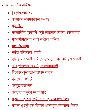
डाऊनलोड पीडीफ
| श्रीगुरुचरित्र |
कन्यागत महापर्वकाल २०१७
गुरु गीता
गुरुपौर्णिमा प्रवचने- श्री लाटकर काका, औरंगाबाद
गुळवणीमहाराज यांचे संक्षिप्त चरित्र
दत्त लिलामृत
नर्मदा परिक्रमा- पायी
नृसिंह सरस्वती चरित्र- कृपामूर्ती श्रीनृसिंहसरस्वती
प. श्रीनारायणस्वामी, नरसोबावाडी
पिठापूर-कुरवपूर-दत्तधाम यात्रा
प्रमुख दत्तक्षेत्रे
प्रमुख दत्तभक्त
प्राकृत वासुदेव मनन सार
मल्हारी महात्म्य, श्री नानामहाराज तराणेकर
महासाधू श्री दत्त दिगंबर अण्णाबुवा महाराज, मिरज