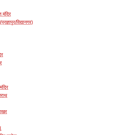
त मंदिर
प्रज्ञापुर/विद्यानगर)
दिर
िर
 मंदिर
ुजराथ
ुशिखर
ु