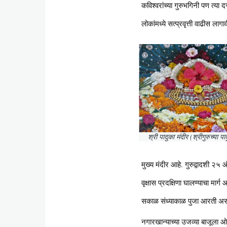
कविश्वरांच्या गुरुभगिनी पण त्या 
लोकांमध्ये सत्प्रवृत्ती वाढीस ल
श्री पादुका मंदीर (श्रीगुरुच्या पा
मुख्य मंदीर आहे. गुरुद्वादशी २
वृक्षास प्रदक्षिणा घालण्याचा मार
सकाळ संध्याकाळ पुजा आरती अस
नगारखान्याच्या उजव्या बाजूला ओ