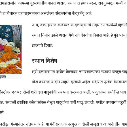
दत्तमहाराजांना आपल्या गुरुस्थानीच मानत असत. समाजात ईश्वराबद्दल, सद्गुरुंबद्दल भक्ती व प्
ागावी हा विचारच दत्ताश्रमाबाबत असलेल्या संकल्पनेचा केंद्रबिंदू आहे.
प. पू. दत्तमहाराज कविश्वर या दत्ताश्रमाचे उद्घाटनाच्यावेळी म्हणाले 
स्थान निर्माण झाले असून येथे सर्व देवतांचा निवास आहे. हे पुढे परमार
झाल्याचे दिसते.
स्थान विशेष
श्री दत्ताश्रमात प्रवेश केल्यावर नगारखान्याच्या उजव्या बाजूस पादू
दुका)
मोठा दरवाजा व दोन लहान दरवाजे आहेत. मंदीरात प्रवेश केल्यान
५ ऑक्टोबर २००८ रोजी श्री दत्त पादुकांची स्थापना करण्यात आली. पादुकांच्या समोरील भा
्ग आहे. सकाळी ठराविक वेळेत सोवळ नेसून पादुकांना पाणी घालू शकतो. येथील उपासना पद्धती श
ते.
वरीतून गेल्यानंतर संतधाम आहे. या मंदीरात एक प्रमुख व दोन्ही बाजूस १-१ असे तीन गाभा