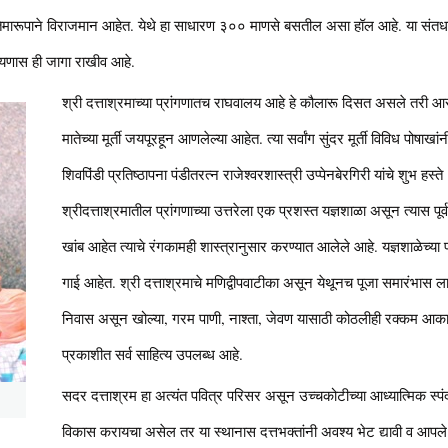
रतिमारूपाने विराजमान आहेत. येथे हा साधारण ३०० माणसे बसतील असा हॉल आहे. या संत
ायणास ही जागा राखीव आहे.
श्री दत्ताश्रमाच्या प्रांगणातच राघवालय आहे हे कौलारू दिसत असले तरी आ
मातेच्या मूर्ती जयपूरहून आणलेल्या आहेत. त्या सर्वांग सुंदर मूर्ती विविध पो
शिवपिंडी प्रतिष्ठापना पंडीतरत्न राजेश्वरशास्त्री उप्पेनबेरगिरी यांचे शुभ 
श्रीदत्ताश्रमातील प्रांगणाच्या उत्तरेला एक प्रशस्त यज्ञशाळा असून त्यास प
खांब आहेत त्याचे रंगकामही शास्त्रानुसार करण्यात आलेले आहे. यज्ञशाळेच्या
गाई आहेत. श्री दत्ताश्रमाचे मणिद्वीपवाटीका असून येथूनच पूजा समारंभास लागण
निवास असून खोल्या, गरम पाणी, नाश्ता, जेवण यासाठी कोठलीही रक्कम आकारली
प्रकाशीत सर्व साहित्य उपलब्ध आहे.
सदर दत्ताश्रम हा अत्यंत पवित्र परिसर असून उच्चकोटीच्या आध्यात्मिक स्पं
विकास करायचा असेल तर या स्थानास दत्तभक्तांनी अवश्य भेट द्यावी व आपले ज