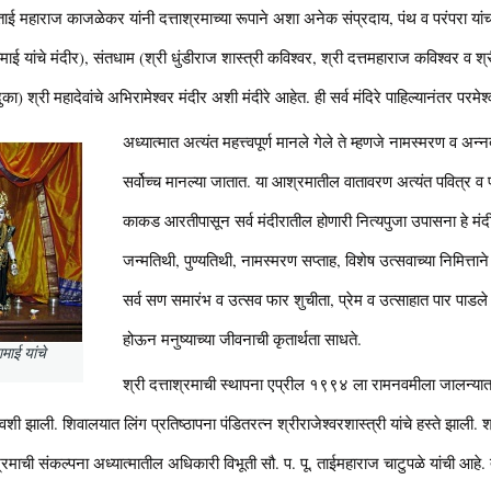
 ताई महाराज काजळेकर यांनी दत्ताश्रमाच्या रूपाने अशा अनेक संप्रदाय, पंथ व परंपरा य
ाई यांचे मंदीर), संतधाम (श्री धुंडीराज शास्त्री कविश्वर, श्री दत्तमहाराज कविश्वर व श्
दुका) श्री महादेवांचे अभिरामेश्वर मंदीर अशी मंदीरे आहेत. ही सर्व मंदिरे पाहिल्यानंतर परमेश्
अध्यात्मात अत्यंत महत्त्वपूर्ण मानले गेले ते म्हणजे नामस्मरण व अन्न
सर्वोच्च मानल्या जातात. या आश्रमातील वातावरण अत्यंत पवित्र व
काकड आरतीपासून सर्व मंदीरातील होणारी नित्यपुजा उपासना हे मंदीर
जन्मतिथी, पुण्यतिथी, नामस्मरण सप्ताह, विशेष उत्सवाच्या निमित्तान
सर्व सण समारंभ व उत्सव फार शुचीता, प्रेम व उत्साहात पार पाडले ज
होऊन मनुष्याच्या जीवनाची कृतार्थता साधते.
माई यांचे
श्री दत्ताश्रमाची स्थापना एप्रील १९९४ ला रामनवमीला जालन्यात झा
शी झाली. शिवालयात लिंग प्रतिष्ठापना पंडितरत्न श्रीराजेश्वरशास्त्री यांचे हस्ते झाली
श्रमाची संकल्पना अध्यात्मातील अधिकारी विभूती सौ. प. पू. ताईमहाराज चाटुपळे यांची आहे. त्