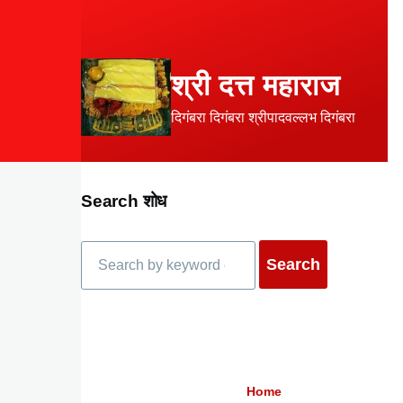
Skip to main content
श्री दत्त महाराज
दिगंबरा दिगंबरा श्रीपादवल्लभ दिगंबरा
Search शोध
Search
Home
Breadcrumb