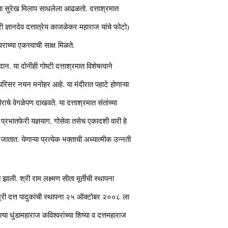
ांचा सुरेख मिलाप साधलेला आढळतो. दत्ताश्रमात
री ज्ञानदेव दत्तात्रेय काजळेकर महाराज यांचे फोटो)
वराच्या एकत्त्वाची साक्ष मिळते.
दान. या दोनीही गोष्टी दत्ताश्रमात विशेषत्वाने
 परिसर नयन मनोहर आहे. या मंदीरात पहाटे होणाऱ्या
ाचे वेगळेपण दाखवते. या दत्ताश्रमात संतांच्या
े प्रभातफेरी यज्ञयाग, गोसेवा तसेच एकादशी वारी हे
ातात. येणाऱ्या प्रत्येक भक्ताची अध्यात्मीक उन्नती
ली. श्री राम लक्ष्मण सीता मूर्तीची स्थापना
. श्री दत्त पादुकांची स्थापना २५ ऑक्टोबर २००८ ला
या धुंडामहाराज कविश्वरांच्या शिष्या व दत्तमहाराज