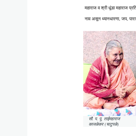
महाराज व श्री धूंडा महाराज प्
नाव असून ध्यानधारणा, जप, पार
सौ. प. पू. ताईमहाराज
काजळेकर (चाटुपळे)