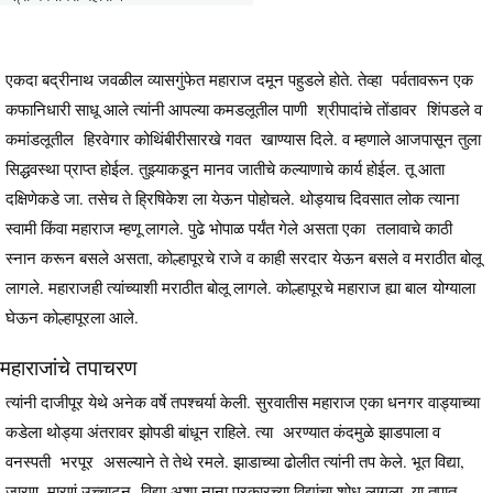
एकदा बद्रीनाथ जवळील व्यासगुंफेत महाराज दमून पहुडले होते. तेव्हा पर्वतावरून एक
कफानिधारी साधू आले त्यांनी आपल्या कमडलूतील पाणी श्रीपादांचे तोंडावर शिंपडले व
कमांडलूतील हिरवेगार कोथिंबीरीसारखे गवत खाण्यास दिले. व म्हणाले आजपासून तुला
सिद्धवस्था प्राप्त होईल. तुझ्याकडून मानव जातीचे कल्याणाचे कार्य होईल. तू आता
दक्षिणेकडे जा. तसेच ते ह्रिषिकेश ला येऊन पोहोचले. थोड्याच दिवसात लोक त्याना
स्वामी किंवा महाराज म्हणू लागले. पुढे भोपाळ पर्यंत गेले असता एका तलावाचे काठी
स्नान करून बसले असता, कोल्हापूरचे राजे व काही सरदार येऊन बसले व मराठीत बोलू
लागले. महाराजही त्यांच्याशी मराठीत बोलू लागले. कोल्हापूरचे महाराज ह्या बाल योग्याला
घेऊन कोल्हापूरला आले.
महाराजांचे तपाचरण
त्यांनी दाजीपूर येथे अनेक वर्षे तपश्चर्या केली. सुरवातीस महाराज एका धनगर वाड्याच्या
कडेला थोड्या अंतरावर झोपडी बांधून राहिले. त्या अरण्यात कंदमुळे झाडपाला व
वनस्पती भरपूर असल्याने ते तेथे रमले. झाडाच्या ढोलीत त्यांनी तप केले. भूत विद्या,
जारण, मारणं उच्चाटन विद्या अशा नाना प्रकारच्या विद्यांचा शोध लागला. या तपात