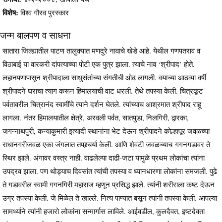
विशेष:
विश्व गौरव पुरस्कार
जन्म बालपण व साधना
सातारा जिल्ह्यातील पाटण तालुक्यात मणदुरे नावाचे खेडे आहे. येथील गणपतराव व
विठाबाई या वारकरी दांपत्याच्या पोटी एक पुत्र झाला. त्याचे नाव ‘श्रीपाद’ होते.
लहानपणापासून श्रीपादाला साधुसंतांच्या संगतीची ओढ लागली. वयाच्या आठव्या वर्षी
श्रीपादने घराचा त्याग करून हिमालयाची वाट धरली. तेथे तपस्या केली. चित्रकूट
पर्वतावरील चित्रानंद स्वामींचे त्याने दर्शन घेतले. त्यांच्याच आश्रमात श्रीपाद राहू
लागला. नंतर हिमालयातील क्षेत्रे, अरवली पर्वत, सातपुडा, निलगिरी, द्वारका,
जगन्नाथपुरी, कन्याकुमारी इत्यादी स्थानांना भेट देऊन श्रीपादने कोल्हापूर जवळच्या
राधानगरीजवळ एका जंगलात तपश्र्चर्या केली. आणि शेवटी जवळच्याच गगनगडावर ते
स्थिर झाले. अंगावर वस्त्र नाही. वाढलेल्या दाढी-जटा यामुळे प्रथम लोकांचा त्यांना
उपद्रव झाला. पण थोड्याच दिवसांत त्यांची तपस्या व ध्यानधारणा लोकांना समजली. पुढे
ते गडावरील स्वामी गगनगिरी महाराज म्हणून प्रसिद्ध झाले. त्यांनी शरीराला कष्ट देऊन
उग्र तपस्या केली. जे मिळेल ते खाल्ले. नित्य पाण्यात बसून त्यांनी तपस्या केली. आपल्या
सामर्थ्याने त्यांनी हजारो लोकांना सन्मार्गास लाविले. आईवडील, कुलदैवत, इष्टदेवता