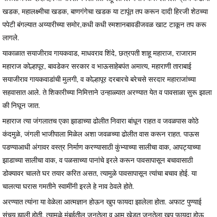
खडक, महालक्ष्मीचा खडक, बाणगंगेचा खडक या टापूंत तप करून दादी हिरजी शेठच्या
पपेटी बंगल्यात अय्यारीच्या समोर,कधी कधी स्मशानबावडीजवळ खाट टाकून तप करू
लागले.
याकाळात सयाजीराव गायकवाड, माधवराव शिंदे, छत्रपती शाहू महाराज, राजाराम
महाराज कोल्हापूर, बावडेकर सरकार व भाऊसाहेबपंत अमात्य, महाराणी ताराबाई
सयाजीराव गायकवाडांची मुलगी, व कोल्हापूर दरबारचे बरेचसे सरदार महाराजांच्या
सहवासात आले. ते शिकारीच्या निमित्ताने उन्हाळ्यात अरण्यात येत व पावसाळा सुरू झाला
की निघून जात.
महाराज त्या जंगलातच एका झाडाच्या ढोलीत निवारा बांधून राहत व जवळपास कोठे
कंदमुळे, जंगली भाजीपाला मिळेल अशा जवळच्या ढोलीत वास करून राहत. पाऊस
पडण्याआधी अंगावर वस्त्र निर्माण करण्यासाठी कुंभ्याच्या सालीचा वाक, आपट्याच्या
झाडाच्या सालीचा वाक, व पळसाच्या पानांचे इरले करून पावसापासून बचावासाठी
डोक्यावर चालते घर तयार करित असत, त्यामुळे पावसापासून त्यांचा बचाव होई. या
चालत्या घरास गमतीने स्वामींनी इरले हे नाव ठेवले होते.
अरण्यात त्यांना या वेळेला आत्मज्ञान होऊन खुप फायदा झालेला होता. अफाट पुण्याई
संचय झाली होती. त्यामुळे मुंबईतील जनतेला व आम खेडुत जनतेला खुप फायदा होऊ