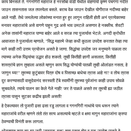
काय बिनसले ते. गगनगिरी महाराज हे नरसोबा वाडी येथील वाहणार्या कृष्ण पंचगंगा नदीत
जाउन तासनतास जल तपस्येला बसले. बराच वेळ जाउन देखील योगीराज नदीच्या बाहेर
आले नाही. तेथे जमलेल्या लोकांच्या मनात हुर हुर लागुन राहिली होती अनं प्रत्येकाच्या
मनावर महाराजांचे असे वागणे पाहुन गुढ असे भाव उमटले असणार हे नक्कीच. शेवटी
अनेक तासांनी महाराज पाण्या बाहेर आले व सरळ त्या पुजार्यास भेटले. अगदी क्रोधीत
आवाजात ते पुजार्याला म्हणाले, "सिद्ध महात्मे जेव्हा कधी कुठला उपदेश करतात तेव्हा त्या
मागे काही तरी उत्तम प्रयोजन असते हे जाणा. सिद्धांचा उपदेश जर मनुष्याने पाळला तर
त्याच्या अनेक पिढ्यांचा उद्धार होउ शकतो. तुम्ही कितीही ज्ञानी असलात, कितीही
शास्त्रांचे ज्ञान तुम्हाला असले म्हणुन काय सिद्ध योग्यांची पातळी तुम्ही ओलांडत नसता, हे
जाणुन घ्या!" तुमच्या कुटुंबावर पित्रु दोष व पिसाच्छ बाधेचा त्रास आहे ना? व तोच त्रास
दुर करण्यासाठी वासुदेवानंद सरस्वती टेंबे स्वामींनी तुमच्या पुर्वजांना काही उपाय सोवळे
सुचवलेले, त्याचे पालन का केले गेले नाही! जर ते पाळले असते तर तुमची ह्या जठील
त्रासा पासुन सुटका कढीच झाली असती!
हे ऐकल्यावर तो पुजारी ढसा ढसा रडु लागला व गगनगिरी नाथांचे पाय धरून त्याने
महाराजांचे वरील म्हणने तंतो तंत सत्य असल्याचे म्हटले व क्षमा मागुन महाराजांना क्रुपा
ठेवण्याची विनंती करू लागला.
थोडक्यात काय तर ह्या जगी "सद्गुरू-दत्त" तत्व एकच होय व गूरू उपदेश पाळने हे