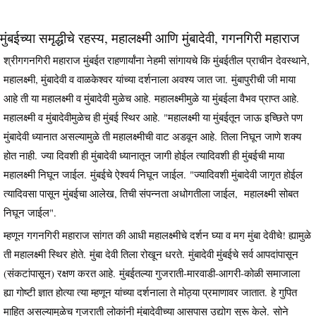
मुंबईच्या समृद्धीचे रहस्य, महालक्ष्मी आणि मुंबादेवी, गगनगिरी महाराज
श्रीगगनगिरी महाराज मुंबईत राहणार्यांना नेहमी सांगायचे कि मुंबईतील प्राचीन देवस्थाने,
महालक्ष्मी, मुंबादेवी व वाळकेश्वर यांच्या दर्शनाला अवश्य जात जा. मुंबापुरीची जी माया
आहे ती या महालक्ष्मी व मुंबादेवी मुळेच आहे. महालक्ष्मीमुळे या मुंबईला वैभव प्राप्त आहे.
महालक्ष्मी व मुंबादेवीमुळेच ही मुंबई स्थिर आहे. "महालक्ष्मी या मुंबईतून जाऊ इच्छिते पण
मुंबादेवी ध्यानात असल्यामुळे ती महालक्ष्मीची वाट अडवून आहे. तिला निघून जाणे शक्य
होत नाही. ज्या दिवशी ही मुंबादेवी ध्यानातून जागी होईल त्यादिवशी ही मुंबईची माया
महालक्ष्मी निघून जाईल. मुंबईचे ऐश्वर्य निघून जाईल. "ज्यादिवशी मुंबादेवी जागृत होईल
त्यादिवसा पासून मुंबईचा आलेख, तिची संपन्नता अधोगतीला जाईल, महालक्ष्मी सोबत
निघून जाईल".
म्हणून गगनगिरी महाराज सांगत की आधी महालक्ष्मीचे दर्शन घ्या व मग मुंबा देवीचे! ह्यामुळे
ती महालक्ष्मी स्थिर होते. मुंबा देवी तिला रोखून धरते. मुंबादेवी मुंबईचे सर्व आपदांपासून
(संकटांपासून) रक्षण करत आहे. मुंबईतल्या गुजराती-मारवाडी-आगरी-कोळी समाजाला
ह्या गोष्टी ज्ञात होत्या त्या म्हणून यांच्या दर्शनाला ते मोठ्या प्रमाणावर जातात. हे गुपित
माहित असल्यामुळेच गुजराती लोकांनी मुंबादेवीच्या आसपास उद्योग सुरू केले. सोने