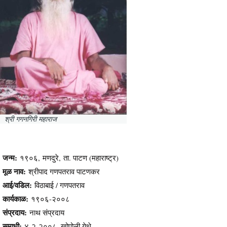
श्री गगनगिरी महाराज
जन्म:
१९०६, मणदुरे, ता. पाटण (महाराष्ट्र)
मूळ नाव:
श्रीपाद गणपतराव पाटणकर
आई/वडिल:
विठाबाई / गणपतराव
कार्यकाळ:
१९०६-२००८
संप्रदाय:
नाथ संप्रदाय
समाधी:
४-२-२००८, खोपोली येथे