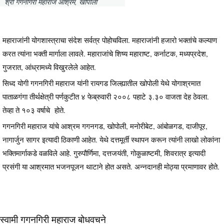
श्री गगनगिरी महाराज आश्रम, खोपोली
महाराजांनी योगशास्त्राचा संदेश सर्वत्र पोहोचविला. महाराजांनी हजारो भक्तांचे कल्याण
करत त्यांना भक्ती मार्गाला लावले. महाराजांचे शिष्य महाराष्ट, कर्नाटक, मध्यप्रदेश,
गुजरात, आंध्रामध्ये विखुरलेले आहेत.
सिध्द योगी गगनगिरी महाराज यांनी रायगड जिल्ह्यातील खोपोली येथे योगाश्रमात
पाताळगंगा तीर्थक्षेत्री पर्णकुटीत ४ फेब्रुवारी २००८ पहाटे ३.३० वाजता देह ठेवला.
तेव्हा ते १०३ वर्षाचे होते.
गगनगिरी महाराज यांचे आश्रम गगनगड, खोपोली, मनोरीबेट, आंबोळगड, दाजीपूर,
नागार्जुन सागर इत्यादी ठिकाणी आहेत. येथे दत्तमूर्ती स्थापन करून त्यांनी लाखो लोकांना
भक्तिमार्गाकडे वळविले आहे. गुरुपौर्णिमा, दत्तजयंती, गोकुळाष्टमी, शिवरात्र इत्यादी
प्रसंगी या आश्रमात भजनपूजन थाटाने होत असते. अन्नदानही मोठ्या प्रमाणावर होते.
स्वामी गगनगिरी महाराज बोधवचने