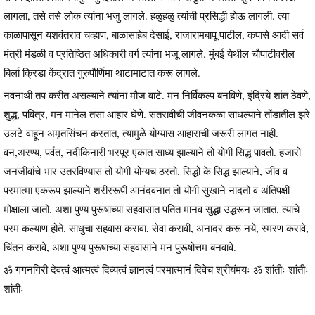
लागला, तसे तसे लोक त्यांना भजु लागले. हळुहळु त्यांची प्रसिद्धी होऊ लागली. त्या
काळापासून यशवंतराव चव्हाण, बाळासाहेब देसाई, राजारामबापू पाटील, कपासे आदी सर्व
मंत्री मंडळी व प्रतिष्ठित अधिकारी वर्ग त्यांना भजू लागले. मुंबई येथील चौपाटीवरील
बिर्ला क्रिडा केंद्रात गुरुपौर्णिमा थाटामाटात करू लागले.
नवनाथी तप करीत असल्याने त्यांना मौज वाटे. मन निर्विकल्प बनविणे, इंद्रिये शांत ठेवणे,
शुद्ध, पवित्र, मन मानेल तसा आहार घेणे. सतरावीची जीवनकळा साधल्याने तोंडातील झरे
उलटे वाहून अमृतसिंचन करतात, त्यामुळे योग्यास आहाराची जरूरी लागत नाही.
वन,अरण्य, पर्वत, नदीकिनारी भरपूर एकांत साध्य झाल्याने तो योगी सिद्ध पावतो. हजारो
जनजीवांचे भार उतरविण्यास तो योगी योग्यच ठरतो. सिद्धों के सिद्ध झाल्याने, जीव व
परमात्मा एकरूप झाल्याने शरीररूपी आनंदवनात तो योगी सुखाने नांदतो व अंतिपक्षी
मोक्षाला जातो. अशा पुण्य पुरूषाच्या सहवासात पतित मानव सुद्धा उद्धरून जातात. त्याचे
परम कल्याण होते. साधुचा सहवास करावा, सेवा करावी, अनादर करू नये, स्मरण करावे,
चिंतन करावे, अशा पुण्य पुरूषाच्या सहवासाने मन पुरूषोत्तम बनवावे.
ॐ गगनगिरी देवत्वं आत्मत्वं दिव्यत्वं ज्ञानत्वं परमात्मानं दिवेच श्रीयंमयः ॐ शांतीः शांतीः
शांतीः