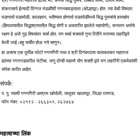
शंकराचार्य ईत्यादी दिग्गज मंडळींशी गगनबावड्याला (कोल्हापूर) होत. त्या वेळी विश्वात
घडणार्या घडामोडी, कालज्ञान, भवीष्यात होणार्या घडामोडींमध्ये सिद्ध पुरूषांचे हस्तक्षेप
(हिमालयातील सिद्धाश्रमातील सिद्ध योगी व अवतारीत झालेले महायोगी), सनातन धर्माचे
रक्षण हे असे गुढ विषयांवर चर्चा होत. पण चर्चा शक्यतो गुप्त रितीने मनाच्या लहरींद्वारे
केली जाई (बहु चर्चीत होऊ नये म्हणुन).
हा असाच एक दुर्मीळ फोटो गगनगिरी नाथ व श्री दिगंबरदास वालावलकर महाराज
ह्यांच्या गगनगडावरील भेटीचा. जणु दोन्ही महात्मे योग शक्ती द्वारे मन लहरींनी एकमेकांशी
संर्पक करीत आहेत.
संपर्क:
प. पु. स्वामी गगनगिरी आश्रम खोपोली, तालुका खालापूर, जिल्हा रायगड,
फोन नंबर: ०२१९२ - २६६३५१, २६२७६४
महत्वाच्या लिंक