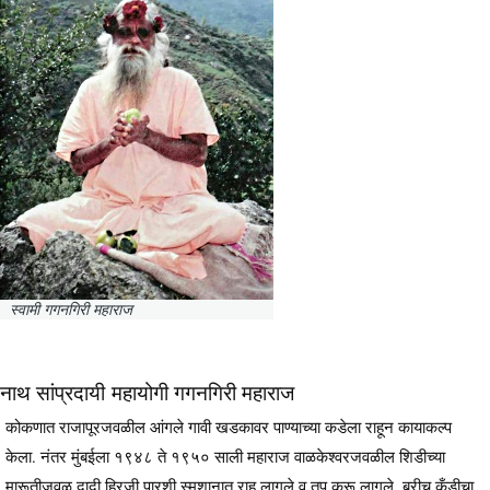
स्वामी गगनगिरी महाराज
नाथ सांप्रदायी महायोगी गगनगिरी महाराज
कोकणात राजापूरजवळील आंगले गावी खडकावर पाण्याच्या कडेला राहून कायाकल्प
केला. नंतर मुंबईला १९४८ ते १९५० साली महाराज वाळकेश्वरजवळील शिडीच्या
मारूतीजवळ दादी हिरजी पारशी स्मशानात राहू लागले व तप करू लागले. ब्रीच कँडीचा