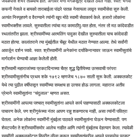
जवळपास शंभर तोळ्यांचे होते. अंगावर मणी मंगळसूत्र देखील ठेवले नाही. स्वत: भगवी
कफनी नेसले व बायको ताराबाईला पांढरे पातळ नेसायला लावून स्वामीसेवा सुरु केली.
अत्यंत निस्पृहपणे व वैराग्याने त्यांनी खूप मोठे स्वामी सेवाकार्य केले. हजारो लोकांना
स्वामीभक्तीस लावले. सुरुवातीला त्यांचा मठ कामाठीपु-यात होता, नंतर तो मठ कांदेवाडीत
स्थलांतरीत झाला. श्रीस्वामींच्या आत्मलिंग पादुका देखील सुरुवातीला याच कांदेवाडी
मठात होत्या. कालांतराने त्या मुंबईतील चेंबूर येथील मठात नेण्यात आल्या. तेथे सर्वांनी
आवर्जून दर्शन घ्यावे. स्वत: श्रीस्वामींनी अनेकांना दर्याकिनाऱ्यावर जाऊन स्वामीसुतांचे
मार्गदर्शन घेण्याची आज्ञा केलेेली होती.
श्रीस्वामी महाराजांच्या प्रकटदिनाच्या चैत्र शुद्ध द्वितीयेच्या उत्सवाची परंपरा
श्रीस्वामीसुतांनीच प्रथम शके १७९२ म्हणजेच १८७० साली सुरू केली. अक्कलकोट
येथे त्या पुढील वर्षीपासून स्वामींच्या समक्षच हा उत्सव होऊ लागला. महाराज अतीव
प्रेमाने स्वामीसुतांना "चंदुलाल" म्हणत असत.
श्रीस्वामींनी आपल्या पश्चात् स्वामीसुतांना आपले कार्य पाहण्यासाठी अक्कलकोटला
पाचारण केले, पण श्रीगुरूंच्या नंतर आपण राहू शकणारच नाही, असा त्यांनी पवित्रा
घेतला. अनेक लोकांना स्वामींनी मुंबईला पाठवले स्वामीसुतांना घेऊन येण्यासाठी. पण
शेवटपर्यंत ते श्रीस्वामींसमोर आलेच नाहीत आणि त्यांनी मुंबईतच देहत्याग केला. त्यावेळी
स्वामींनी अक्कलकोटात विपरीत लीला करून स्वामीसुतांवरील आपले परमप्रेम प्रकट