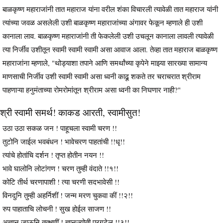
बाळकृष्ण महाराजांनी तात महाराज यांना वरील शंका विचारली त्यावेळी तात महाराज यांनी
त्यांच्या जवळ असलेली उशी बाळकृष्ण महाराजांच्या अंगावर फेकून म्हणाले ही उशी
कानाला लाव. बाळकृष्ण महाराजांनी ती फेकलेली उशी उचलून कानाला लावली त्यावेळी
त्या निर्जीव उशीतून स्वामी स्वामी स्वामी असा आवाज आला. तेव्हा तात महाराज बाळकृष्ण
महाराजांना म्हणाले, "थोड्याशा तपाने आणि समर्थांच्या कृपेने माझ्या सारख्या सामान्य
माणसाची निर्जीव उशी स्वामी स्वामी असा ध्वनी काढू शकते तर चराचरात श्रीराम
पाहणाऱ्या हनुमंताच्या रोमरोमांतून श्रीराम असा ध्वनी का निघणार नाही?"
श्री स्वामी समर्थ! काकड आरती, स्वामीसुत!
उठा उठा सकळ जन ! पाहूचला स्वामी चरण !!
तुटोनि जाईल भवबंधन ! भावेचरण पाहतांची !!धृ!!
त्यांचे होतांचि दर्शन ! तृप्त होतीन नयन !!
भावे घालोनि लोटांगण ! चरण तुम्ही वंदाते !!१!!
कोटि तीर्थ चरणापाशी ! त्या चरणी सदभावेसी !!
विनदुनि तुम्ही अहर्निशीं ! जन्म मरण चुकवा कीं !!२!!
रुप पाहाताचि लोचनी ! सुख होईल साजण !!
अज्ञान जाऊनि तत्क्षणीं ! ज्ञानज्योती प्रगटेल !!३!!