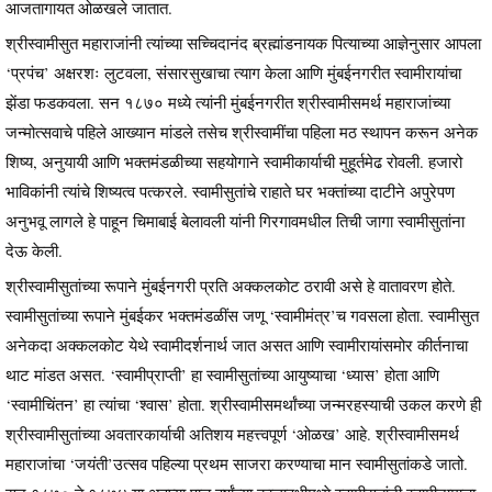
आजतागायत ओळखले जातात.
श्रीस्वामीसुत महाराजांनी त्यांच्या सच्चिदानंद ब्रह्मांडनायक पित्याच्या आज्ञेनुसार आपला
‘प्रपंच’ अक्षरशः लुटवला, संसारसुखाचा त्याग केला आणि मुंबईनगरीत स्वामीरायांचा
झेंडा फडकवला. सन १८७० मध्ये त्यांनी मुंबईनगरीत श्रीस्वामीसमर्थ महाराजांच्या
जन्मोत्सवाचे पहिले आख्यान मांडले तसेच श्रीस्वामींचा पहिला मठ स्थापन करून अनेक
शिष्य, अनुयायी आणि भक्तमंडळीच्या सहयोगाने स्वामीकार्याची मुहूर्तमेढ रोवली. हजारो
भाविकांनी त्यांचे शिष्यत्व पत्करले. स्वामीसुतांचे राहाते घर भक्तांच्या दाटीने अपुरेपण
अनुभवू लागले हे पाहून चिमाबाई बेलावली यांनी गिरगावमधील तिची जागा स्वामीसुतांना
देऊ केली.
श्रीस्वामीसुतांच्या रूपाने मुंबईनगरी प्रति अक्कलकोट ठरावी असे हे वातावरण होते.
स्वामीसुतांच्या रूपाने मुंबईकर भक्तमंडळींस जणू ‘स्वामीमंत्र’च गवसला होता. स्वामीसुत
अनेकदा अक्कलकोट येथे स्वामीदर्शनार्थ जात असत आणि स्वामीरायांसमोर कीर्तनाचा
थाट मांडत असत. ‘स्वामीप्राप्ती’ हा स्वामीसुतांच्या आयुष्याचा ‘ध्यास’ होता आणि
‘स्वामीचिंतन’ हा त्यांचा ‘श्वास’ होता. श्रीस्वामीसमर्थांच्या जन्मरहस्याची उकल करणे ही
श्रीस्वामीसुतांच्या अवतारकार्याची अतिशय महत्त्वपूर्ण ‘ओळख’ आहे. श्रीस्वामीसमर्थ
महाराजांचा ‘जयंती’उत्सव पहिल्या प्रथम साजरा करण्याचा मान स्वामीसुतांकडे जातो.