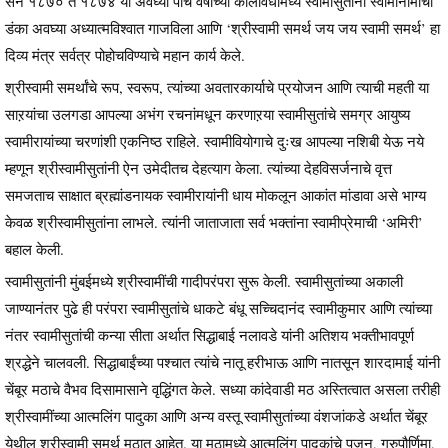
सन १८७० ते १८७४ या अवघ्या पाच वर्षांच्या कालावधीमध्ये स्वामीसुतांनी स्वामीनामाचा
डंका अवघ्या अध्यात्मविश्वात गाजविला आणि ‘श्रीस्वामी समर्थ जय जय स्वामी समर्थ’ हा
दिव्य मंत्र सर्वत्र पोहोचविण्याचे महान कार्य केले.
श्रीस्वामी समर्थांचे रूप, स्वरूप, त्यांच्या अवतारकार्याचे प्रयोजन आणि त्याची महती या
साऱयांचा उलगडा आपल्या अभंग रचनांमधून करणाऱया स्वामीसुतांचे समग्र आयुष्य
स्वामीरायांच्या चरणांशी एकनिष्ठ राहिले. स्वामीवियोगाचे दुःख आपल्या नशिबी येऊ नये
म्हणून श्रीस्वामीसुतांनी ऐन उमेदीतच देहत्याग केला. त्यांच्या देहविसर्जनाचे वृत्त
समजताच साक्षात ब्रह्मांडनायक स्वामीरायांनी धाय मोकलून आकांत मांडावा असे भाग्य
केवळ श्रीस्वामीसुतांना लाभले. त्यांनी जाताजाता सर्व भक्तांना स्वामीप्रेमाची ‘अमिरी’
बहाल केली.
स्वामीसुतांनी मुंबईमध्ये श्रीस्वामींची गादीपरंपरा सुरू केली. स्वामीसुतांच्या अकाली
जाण्यानंतर पुढे ही परंपरा स्वामीसुतांचे धाकटे बंधू सच्चिदानंद स्वामीकुमार आणि त्यांच्या
नंतर स्वामीसुतांची कन्या सीता अर्थात सिद्धाबाई नलावडे यांनी अतिशय भक्तीभावपूर्ण
श्रद्धेने चालवली. सिद्धाबाईंच्या पश्चात त्यांचे नातू हरीभाऊ आणि नातसून शारदामाई यांनी
चेंबूर मठाचे वैभव दिसामासाने वृद्धिंगत केले. सध्या कांदेवाडी मठ अस्तित्वात असला तरीही
श्रीस्वामींच्या आत्मलिंग पादुका आणि अन्य वस्तू स्वामीसुतांच्या वंशजांकडे अर्थात चेंबूर
येथील श्रीस्वामी समर्थ मठात आहेत. या मठामध्ये आत्मलिंग पादुकांचे पूजन, गुरुपौर्णिमा,