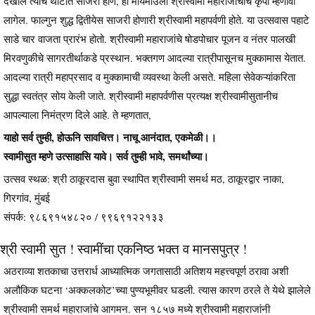
देखील त्याच थाटात साजरा होणे, ही मायमाउली श्रीस्वामी महाराजांचीच कृपा म्हणावी
लागेल. फाल्गुन शुद्ध द्वितीयेस साजरी होणारी श्रीस्वामी महापर्वणी होते. या उत्सवास पहाटे
साडे चार वाजता प्रारंभ होतो. श्रीस्वामी महाराजांचे षोडपोचार पूजन व नंतर पालखी
मिरवणुकीचे सागरतीर्थाकडे प्रस्थान. भक्तगण आदल्या रात्रीपासूनच मुक्कामास येतात.
आदल्या रात्री महाप्रसाद व मुक्कामाची व्यवस्था केली असते. महिला सेवेकऱ्यांकरिता
सुद्धा स्वतंत्र सोय केली जाते. श्रीस्वामी महापर्वणीस प्रत्यक्ष श्रीस्वामीसुतानीच
आपल्याला निमंत्रण दिले आहे. ते म्हणतात,
याहो सर्व तुम्ही, होऊनि सावचित्त। नाचू आनंदात, एकमेळी।।
स्वामीसुत म्हणे उत्साहासि यावे। सर्व तुम्ही भावे, समर्थांच्या।
उत्सव स्थळ: श्री ठाकूरदास बुवा स्थापित श्रीस्वामी समर्थ मठ, ठाकूरद्वार नाका,
गिरगांव, मुंबई
संपर्क: ९८६९१५४८२० / ९९६९१२२१३३
श्री स्वामी सुत ! स्वामींचा एकनिष्ठ भक्त व मानसपुत्र !
अठराव्या शतकाचा उत्तरार्ध आध्यात्मिक जगतासाठी अतिशय महत्त्वपूर्ण ठरावा अशी
अलौकिक घटना ‘अक्कलकोट’च्या पुण्यभूमीवर घडली. त्यास कारण ठरले ते येथे झालेले
श्रीस्वामी समर्थ महाराजांचे आगमन. सन १८५७ मध्ये श्रीस्वामी महाराजांनी