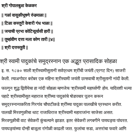
श्री गोपालबुआ केळकर
|| गळां वासुकीभूषणे रुंडमाळा ||
|| टिळा कस्तुरी केशरी गंध भाळा ||
|| जयाची प्रभा कोटिसूर्यासी हारी ||
|| तुम्हांवीण दत्ता मला कोण तारी ||४||
|| श्री दत्तस्तुती ||
श्री स्वामी पादुकांचे समुद्रस्नान एक अद्भुत प्रासादिक सोहळा
इ. स. १८७० साली श्रीस्वामीसुतानी सर्वप्रथम श्रींची जयंती (प्रगट दिन) साजरी
केली. त्याअगोदर बरोबर एक महिना श्रीस्वामी जयंती उत्सवाची श्रीसुतानी नांदी केली.
फाल्गुन शुद्ध द्वितीयेचा हा नांदी सोहळा म्हणजेच 'श्रीस्वामी महापर्वणी' होय. यादिवशी भल्या
पहाटे श्रीस्वामीसुत महाराज श्रींच्या पादुकांचे षोडपचार पूजन करून
समुद्रस्नानाकरिता गिरगांव चौपाटीकडे श्रींच्या पादुका पालखीचे प्रस्थान करीत.
पालखी मिरवणुकीचा थाट राजाधिराज श्रीस्वामी महाराजांना साजेसा असत.
मिरवणूकीची वाट सेवेकरी कुंचल्याने झाडत. इतर सेवेकरी लगबगीने पायघड्या पांघरत.
पायघड्यांच्या दोन्ही बाजूला रांगोळी काढली जात. फुलांचा सडा, अत्तरांचा फवारे आणि