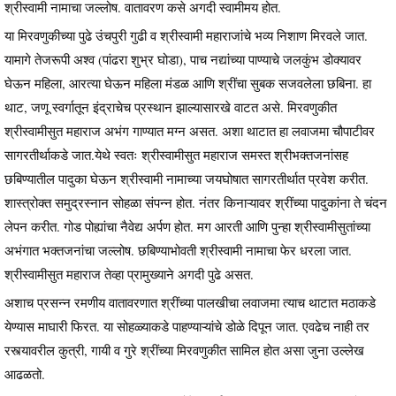
श्रीस्वामी नामाचा जल्लोष. वातावरण कसे अगदी स्वामीमय होत.
या मिरवणुकीच्या पुढे उंचपुरी गुढी व श्रीस्वामी महाराजांचे भव्य निशाण मिरवले जात.
यामागे तेजरूपी अश्व (पांढरा शुभ्र घोडा), पाच नद्यांच्या पाण्याचे जलकुंभ डोक्यावर
घेऊन महिला, आरत्या घेऊन महिला मंडळ आणि श्रींचा सुबक सजवलेला छबिना. हा
थाट, जणू स्वर्गातून इंद्राचेच प्रस्थान झाल्यासारखे वाटत असे. मिरवणुकीत
श्रीस्वामीसुत महाराज अभंग गाण्यात मग्न असत. अशा थाटात हा लवाजमा चौपाटीवर
सागरतीर्थाकडे जात.येथे स्वतः श्रीस्वामीसुत महाराज समस्त श्रीभक्तजनांसह
छबिण्यातील पादुका घेऊन श्रीस्वामी नामाच्या जयघोषात सागरतीर्थात प्रवेश करीत.
शास्त्रोक्त समुद्रस्नान सोहळा संपन्न होत. नंतर किनाऱ्यावर श्रींच्या पादुकांना ते चंदन
लेपन करीत. गोड पोह्यांचा नैवेद्य अर्पण होत. मग आरती आणि पुन्हा श्रीस्वामीसुतांच्या
अभंगात भक्तजनांचा जल्लोष. छबिण्याभोवती श्रीस्वामी नामाचा फेर धरला जात.
श्रीस्वामीसुत महाराज तेव्हा प्रामुख्याने अगदी पुढे असत.
अशाच प्रसन्न रमणीय वातावरणात श्रींच्या पालखीचा लवाजमा त्याच थाटात मठाकडे
येण्यास माघारी फिरत. या सोहळ्याकडे पाहण्याऱ्यांचे डोळे दिपून जात. एवढेच नाही तर
रस्त्यावरील कुत्री, गायी व गुरे श्रींच्या मिरवणुकीत सामिल होत असा जुना उल्लेख
आढळतो.