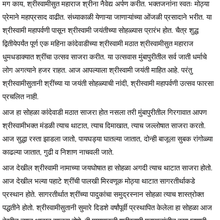
मग काय, श्रीस्वामीसुत महाराज श्रीना नैवेद्य अर्पण करीत. भक्तजनांना स्वतः मोठ्या
प्रेमाने महाप्रसाद वाढीत. संध्याकाळी येणाऱ्या जाणाऱ्यांच्या ओंजळी प्रसादाने भरीत. या
श्रीस्वामी महापर्वणी पासून श्रीस्वामी जयंतीच्या सोहळ्यास प्रारंभ होत. चैत्र शुद्ध
द्वितीयेपर्यंत पूर्ण एक महिना कांदेवाडीच्या श्रीस्वामी मठात श्रीस्वामीसुत महाराज
धुमधडाक्यात श्रींचा उत्सव साजरा करीत. या उत्सवास मुंबापुरीतील सर्व जाती धर्माचे
लोग अगत्याने हजर राहत. आज आपल्याला श्रीस्वामी जयंती माहित आहे. परंतु
श्रीस्वामीसुतानी श्रींच्या या जयंती सोहळ्याची नांदी, श्रीस्वामी महापर्वणी उत्सव फारसा
प्रचलित नाही.
आज हा सोहळा कांदेवाडी मठात साजरा होत नसला तरी मुंबापुरीतील गिरगावात आपण
श्रीस्वामीभक्त मंडळी त्याच थाटात, त्याच दिमाखात, त्याच जल्लोषात साजरा करतो.
आज सुद्धा रस्ता झाडला जातो, पायघड्या घातल्या जातात, दोन्ही बाजूला सुबक रांगोळ्या
काढल्या जातात, गुढी व निशाण नाचवली जाते.
आज देखील श्रीस्वामी नामाच्या जयघोषात हा सोहळा अगदी त्याच थाटात साजरा होतो.
आज देखील भल्या पहाटे श्रींची पालखी मिरवणूक मोठ्या थाटात सागरतीर्थाकडे
प्रस्थान होते. सागरतीर्थात श्रींच्या पादुकांचा समुद्रस्नान सोहळा त्याच शास्त्रोक्त
पद्धतीने होतो. श्रीस्वामीसुतानी सुमारे दिडशे वर्षांपूर्वी प्रस्थापित केलेला हा सोहळा आज