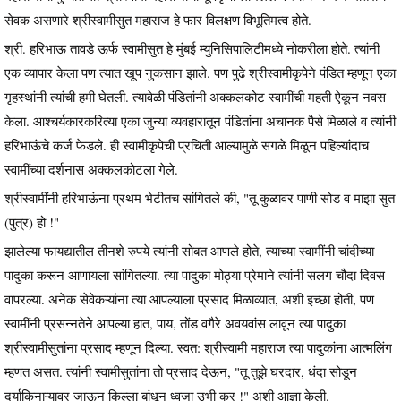
सेवक असणारे श्रीस्वामीसुत महाराज हे फार विलक्षण विभूतिमत्व होते.
श्री. हरिभाऊ तावडे ऊर्फ स्वामीसुत हे मुंबई म्युनिसिपालिटीमध्ये नोकरीला होते. त्यांनी
एक व्यापार केला पण त्यात खूप नुकसान झाले. पण पुढे श्रीस्वामीकृपेने पंडित म्हणून एका
गृहस्थांनी त्यांची हमी घेतली. त्यावेळी पंडितांनी अक्कलकोट स्वामींची महती ऐकून नवस
केला. आश्चर्यकारकरित्या एका जुन्या व्यवहारातून पंडितांना अचानक पैसे मिळाले व त्यांनी
हरिभाऊंचे कर्ज फेडले. ही स्वामीकृपेची प्रचिती आल्यामुळे सगळे मिळून पहिल्यांदाच
स्वामींच्या दर्शनास अक्कलकोटला गेले.
श्रीस्वामींनी हरिभाऊंना प्रथम भेटीतच सांगितले की, "तू कुळावर पाणी सोड व माझा सुत
(पुत्र) हो !"
झालेल्या फायद्यातील तीनशे रुपये त्यांनी सोबत आणले होते, त्याच्या स्वामींनी चांदीच्या
पादुका करून आणायला सांगितल्या. त्या पादुका मोठ्या प्रेमाने त्यांनी सलग चौदा दिवस
वापरल्या. अनेक सेवेकऱ्यांना त्या आपल्याला प्रसाद मिळाव्यात, अशी इच्छा होती, पण
स्वामींनी प्रसन्नतेने आपल्या हात, पाय, तोंड वगैरे अवयवांस लावून त्या पादुका
श्रीस्वामीसुतांना प्रसाद म्हणून दिल्या. स्वत: श्रीस्वामी महाराज त्या पादुकांना आत्मलिंग
म्हणत असत. त्यांनी स्वामीसुतांना तो प्रसाद देऊन, "तू तुझे घरदार, धंदा सोडून
दर्याकिनाऱ्यावर जाऊन किल्ला बांधून ध्वजा उभी कर !" अशी आज्ञा केली.