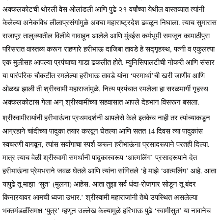
अक्कलकोटची थोरली वेस ओलांडली आणि पुढे २१ वर्षांच्या येथील वास्तव्यात त्यांनी
केलेल्या अनेकविध लीलाप्रसंगांमुळे अवघा महाराष्ट्रदेश ढवळून निघाला. त्याच सुमारास
राजापूर तालुक्यातील विलीये गावाहून आलेले आणि मुंबईस कर्मभूमी समजून कामाठीपुरा
परिसरात वास्तव्य करून राहणारे हरीभाऊ दाजिबा तावडे हे सद्गृहस्थ, पत्नी व एकुलत्या
एक मुलीसह आपल्या प्रपंचाचा गाडा ढकलीत होते. म्युनिसिपालटीची नोकरी आणि संसार
या पारंपरिक चौकटीत रमलेल्या हरीभाऊ तावडे यांना ‘परमार्था’ची खरी जाणीव आणि
ओळख झाली ती श्रीस्वामी महाराजांमुळे. नित्य प्रपंचात रमलेला हा सरळमार्गी गृहस्थ
अक्कलकोटास गेला अन् श्रीस्वामींच्या सहवासात आपले देहभान विसरून बसला.
श्रीस्वामीरायांनी हरीभाऊंना प्रथमदर्शनी आपलेसे केले इतकेच नाही तर त्यांच्याकडून
आग्रहाने चांदीच्या पादुका तयार करवून घेतल्या आणि सतत 14 दिवस त्या पादुकांस
स्वचरणी वागवून, त्यांस सर्वांगाचा स्पर्श करून हरीभाऊंना प्रसादरूपाने परतही दिल्या.
मात्र त्याच वेळी श्रीस्वामी समर्थांनी पादुकास्वरूप ‘आत्मलिंग’ प्रसादरूपाने देत
हरीभाऊंना प्रेमभराने जवळ घेतले आणि त्यांना सांगितले ‘हे माझे ‘आत्मलिंग’ आहे. आता
यापुढे तू माझा ‘सुत’ (मुलगा) आहेस. आता तुझा सर्व धंदा-रोजगार सोडून तू बंदर
किनाऱयावर आमची ध्वजा उभार.’ श्रीस्वामी महाराजांनी तेथे उपस्थित असलेल्या
भक्तमंडळींसमक्ष ‘पुत्र’ म्हणून उल्लेख केल्यामुळे हरिभाऊ पुढे ‘स्वामीसुत’ या नावानेच