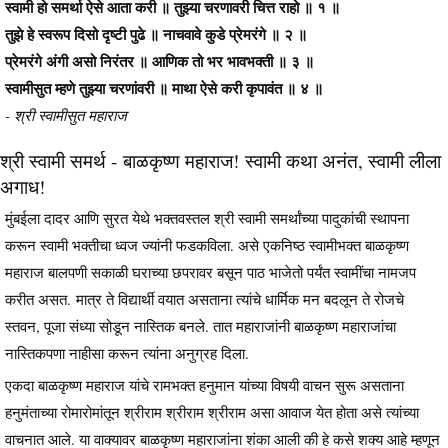
स्वामी हो समर्था ऐसे आता करी ॥ तुझ्या चरणावरी चित्त राहो ॥ १ ॥
तुझे हे स्वरूप दिसो दृष्टी पुढे ॥ नाचवावे कुडे प्रेमरंगे ॥ २ ॥
प्रेमरंगे अंगी असो निरंतर ॥ आणिक तो भर भावभक्ती ॥ ३ ॥
स्वामीसुत म्हणे तुझ्या चरणांवरी ॥ माथा ऐसे करी कृपावंत ॥ ४ ॥
- श्री स्वामीसुत महाराज
श्री स्वामी समर्थ - बाळकृष्ण महाराज! स्वामी कथा अनंत, स्वामी लीला
अगाध!
मुंबईला दादर आणि सुरत येथे भक्तवस्तल श्री स्वामी समर्थांच्या पादुकांची स्थापना
करून स्वामी भक्तीचा ध्वज ज्यांनी फडकविला. असे एकनिष्ठ स्वामीभक्त बाळकृष्ण
महाराज बालपणी सकाळी घराच्या छपरावर बसून पाठ भाजेतो पर्यंत स्वामींचा नामजप
करीत असत. मात्र ते विद्यार्थी वयात असताना त्यांचे धार्मिक मन बदलून ते रोजचे
स्तवन, पूजा संध्या सोडून नास्तिक बनले. तात महाराजांनी बाळकृष्ण महाराजांचा
नास्तिकपणा नाहीसा करून त्यांना अनुग्रह दिला.
एकदा बाळकृष्ण महाराज यांचे रामभक्त हनुमान यांच्या विषयी वाचन सुरू असताना
हनुमंताच्या रोमारोमांतून श्रीराम श्रीराम श्रीराम असा आवाज येत होता असे त्यांच्या
वाचनात आले. या वाक्यावर बाळकृष्ण महाराजांना शंका आली की हे कसे शक्य आहे म्हणून