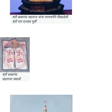
श्री बाळानंद महाराज यांना तपश्चर्येने मिळालेली
श्री दत्त प्रसाद मूर्ती
श्री बाळानंद
महाराजा समाधी