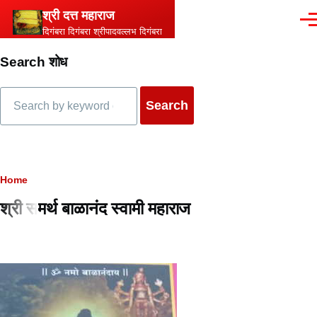
Skip to main content
श्री दत्त महाराज
Men
दिगंबरा दिगंबरा श्रीपादवल्लभ दिगंबरा
Search शोध
Search
Breadcrumb
Home
श्री समर्थ बाळानंद स्वामी महाराज
Content