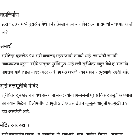
महानिर्वाण
इ.स १८३९ मध्ये दुसखेड येथेच देह ठेवला व त्याच जागेवर त्याचा समाधी बांधण्यात आली
आहे.
समाधी
श्रीक्षेत्र दुसखेड येथ श्री बाळानंद महाराजांची समाधी आहे. समर्थांची समाधी
गावाजवळच बहुला नदीचे पात्रात पुर्वाभिमुख आहे तशी श्रीक्षेत्र माहूर येथे हा बाळानंद
महाराज यांचे विठ्ठल मंदिर (मठ) आहे. हा मठ म्हणजे एका महान सत्पुरुषाची स्मृती आहे.
श्री दत्तमूर्तीचे मंदिर
श्रीक्षेत्र दुसखेड गाव येथे समर्थ बाळानंद त्यांना मिळालेली प्रासादिक दत्तमूर्ती आपणास
बघावयास मिळेल. विलोभनीय दत्तमूर्ती ४ ते ७ इंच उंच व बहुमूल्य धातूची एकमुखी व ६
हात असलेली आहे.
मंदिर व्यवस्थापन
श्री बाळासाहेब पाठक. मु. दुसखेड, पो. पारधाडे , ताल. पाचोरा, जिल्हा- जळगांव -