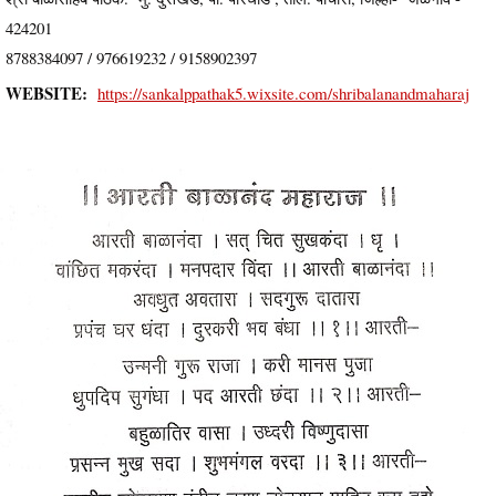
424201
8788384097 / 976619232 / 9158902397
WEBSITE:
https://sankalppathak5.wixsite.com/shribalanandmaharaj