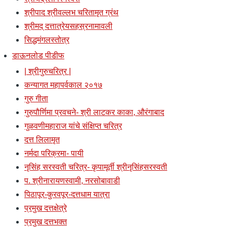
श्रीपाद श्रीवल्लभ चरितामृत ग्रंथ
श्रीमद् दत्तात्रेयसहस्रनामावली
सिद्धमंगलस्तोत्र
डाऊनलोड पीडीफ
| श्रीगुरुचरित्र |
कन्यागत महापर्वकाल २०१७
गुरु गीता
गुरुपौर्णिमा प्रवचने- श्री लाटकर काका, औरंगाबाद
गुळवणीमहाराज यांचे संक्षिप्त चरित्र
दत्त लिलामृत
नर्मदा परिक्रमा- पायी
नृसिंह सरस्वती चरित्र- कृपामूर्ती श्रीनृसिंहसरस्वती
प. श्रीनारायणस्वामी, नरसोबावाडी
पिठापूर-कुरवपूर-दत्तधाम यात्रा
प्रमुख दत्तक्षेत्रे
प्रमुख दत्तभक्त