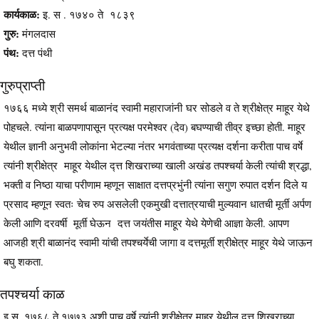
कार्यकाळ:
इ. स . १७४० ते १८३९
गुरु:
मंगलदास
पंथ:
दत्त पंथी
गुरुप्राप्ती
१७६६ मध्ये श्री समर्थ बाळानंद स्वामी महाराजांनी घर सोडले व ते श्रीक्षेत्र माहूर येथे
पोहचले. त्यांना बाळपणापासून प्रत्यक्ष परमेश्वर (देव) बघण्याची तीव्र इच्छा होती. माहूर
येथील ज्ञानी अनुभवी लोकांना भेटल्या नंतर भगवंताच्या प्रत्यक्ष दर्शना करीता पाच वर्षे
त्यांनी श्रीक्षेत्र माहूर येथील द्त्त शिखराच्या खाली अखंड तपश्चर्या केली त्यांची श्रद्धा,
भक्ती व निष्ठा याचा परीणाम म्हणून साक्षात दत्तप्रभुंनी त्यांना सगुण रुपात दर्शन दिले य
प्रसाद म्हणून स्वतः चेच रुप असलेली एकमुखी दत्तात्रयाची मुल्यवान धातची मूर्ती अर्पण
केली आणि दरवर्षी मूर्ती घेऊन दत्त जयंतीस माहूर येथे येणेची आज्ञा केली. आपण
आजही श्री बाळानंद स्वामी यांची तपश्चर्येची जागा व दत्तमूर्ती श्रीक्षेत्र माहूर येथे जाऊन
बघु शकता.
तपश्चर्या काळ
इ.स. १७६८ ते १७७३ अशी पाच वर्षे त्यांनी श्रीक्षेत्र माहूर येथील द्त्त शिखराच्या