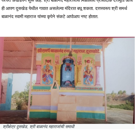
परंपरा अखंडपणे सुरू आहे. श्री बाळानंद महाराजास मिळालेली प्रासादीक दत्तमूर्ती आज
ही आपण दुसखेड येथील गावात असलेल्या मंदिरात बघू शकता. दत्तस्वरूप श्री समर्थ
बाळानंद स्वामी महाराज यांच्या कृपेने संकटे आपोआप नष्ट होतात.
श्रीक्षेत्र दुसखेड, श्री बाळानंद महाराजांची समाधी