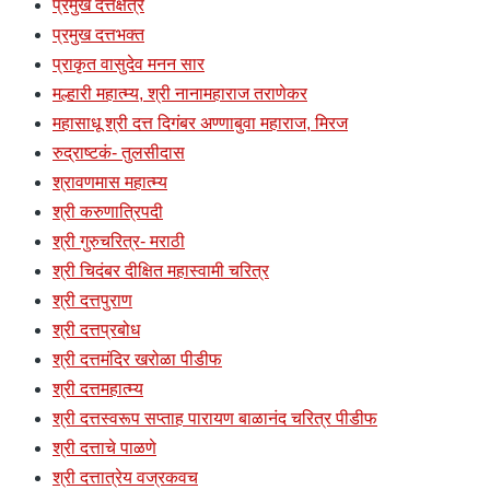
प्रमुख दत्तक्षेत्रे
प्रमुख दत्तभक्त
प्राकृत वासुदेव मनन सार
मल्हारी महात्म्य, श्री नानामहाराज तराणेकर
महासाधू श्री दत्त दिगंबर अण्णाबुवा महाराज, मिरज
रुद्राष्टकं- तुलसीदास
श्रावणमास महात्म्य
श्री करुणात्रिपदी
श्री गुरुचरित्र- मराठी
श्री चिदंबर दीक्षित महास्वामी चरित्र
श्री दत्तपुराण
श्री दत्तप्रबोध
श्री दत्तमंदिर खरोळा पीडीफ
श्री दत्तमहात्म्य
श्री दत्तस्वरूप सप्ताह पारायण बाळानंद चरित्र पीडीफ
श्री दत्ताचे पाळणे
श्री दत्तात्रेय वज्रकवच