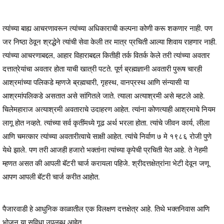
त्यांच्या बाह्य आचरणावरून त्यांच्या अधिकाराची कल्पना कोणी करू शकणार नाही. पण
जर निष्ठा ठेवून श्रद्धेने त्यांची सेवा केली तर मात्र प्रचिती आल्या शिवाय राहणार नाही.
त्यांच्या आचरणाबद्दल, आहार विहाराबद्दल कितीही तर्क वितर्क केले तरी त्यांच्या अवतार
दत्तात्रेयांचा अवतार होता याची खात्री पटते. पूर्ण ब्रह्मज्ञानी अवतारी पुरूष चारही
आश्रमांच्या पलिकडे म्हणजे ब्रह्मचारी, गृहस्थ, वानप्रस्थ आणि संन्यासी या
आश्रमांपलिकडे असतात असे सांगितले जाते. त्याला अत्याश्रमी असे म्हटले आहे.
चिलेमहाराज अत्याश्रमी अवताराचे उदाहरण आहेत. त्यांना कोणत्याही आश्रमाचे नियम
लागू होत नव्हते. त्यांच्या सर्व कृतींमध्ये गूढ अर्थ भरला होता. त्यांचे जीवन कार्य, लीला
आणि चमत्कार त्यांच्या अवतारीत्वाचे साक्षी आहेत. त्यांचे निर्वाण ७ मे १९८६ रोजी पुणे
येथे झाले. पण तरी आजही हजारो भक्तांना त्यांच्या कृपेची प्रचिती येत आहे. ते नेहमी
म्हणत असत की आपली बॅटरी चार्ज करायला पहिजे. श्रीदत्तक्षेत्रांना भेटी देवून जणू
आपण आपली बॅटरी चार्ज करीत आहोत.
पैजारवाडी हे आधुनिक काळातील एक विलक्षण दत्तक्षेत्र आहे. तिथे भक्तनिवास आणि
भोजन या सुविधा उपलब्ध आहेत.