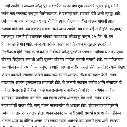
अगदी अर्वाचीन काळात कोल्हापूर जवळपैजारवाडी येथे एक अवतारी पुरूष होवून गेले.
त्यांचे नाव परब्रह्म सद्गुरु चिलेमहाराज. ते दत्तात्रेयांचे अवतार होते अशी श्रद्धा आहे.
त्यांचा जन्म १५ ऑगस्ट १९२२ रोजी पन्हाळा किल्याजवळील जेऊर यागावी झाला.
त्यांच्या वडिलांचे नाव दत्तात्रय बाबा चिले आणि आईचे नाव मंजाबाई असे होते. कोल्हापूर
मलकापूर रत्नागिरी रस्त्यावर बांबवडे गावाजवळ कोल्हापूर पासून २५ कि. मी. वर
पैजारवाडी हे गाव आहे. जन्मल्या बरोबर काही काळाने त्यांचे मातृछत्र हरपले. ते
मॅट्रीकला होते. तेव्हा त्यांचे वडील निर्वतले. कोल्हापूरातील पंचगंगा नदीच्या घाटावर एका
तीरावर सिद्धेश्वर समाधी आणि दुसऱ्या तीरावर पाटील बाबांची समाधी आहे. या पाटिलबाबा
समाधीजवळ ते २५ दिवस अनुष्ठान आणि साधना करीत बसले होते. त्यानंतर त्यांचे संपूर्ण
जीवन बदलले. त्यांच्या जिवित काळामध्ये त्यांनी असंख्य लीला चमत्कार केले. त्यांचे
बाह्यवर्तन अत्यंत बुचकळ्यात टाकणारे होते. ते प्रसंगी मद्यपान करीत आणि मांसाहार ही
करीत. पैजारवाडी येथील गराडे महाराजांच्या समाधीवर ते मदिरेचा अभिषेक करीत.
समोरच्या व्यक्तीच्या मनातील भाव त्यांना लगेच ओळखून येत असे. त्यांचे शंकर
महाराजांशी सख्य होते. जणू शंकर महाराजांचा ते अवतार होते. शंकरमहाराजांप्रमाणे
त्यांचा अवतार रुद्रावतार होता. अक्कलकोटच्या श्रीस्वामी समर्थां प्रमाणे ते काहीवेळा
अत्यंत अपशब्द बोलित असत. पण त्यांचा उद्देश भक्तांचे पाप जाळणे हाच असे. त्यांच्या