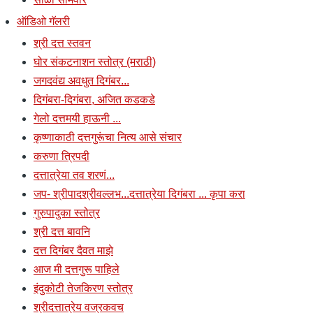
ऑडिओ गॅलरी
श्री दत्त स्तवन
घोर संकटनाशन स्तोत्र (मराठी)
जगदवंद्य अवधुत दिगंबर...
दिगंबरा-दिगंबरा, अजित कडकडे
गेलो दत्तमयी हाऊनी ...
कृष्णाकाठी दत्तगुरूंचा नित्य आसे संचार
करुणा त्रिपदी
दत्तात्रेया तव शरणं...
जप- श्रीपादश्रीवल्लभ...दत्तात्रेया दिगंबरा ... कृपा करा
गुरुपादुका स्तोत्र
श्री दत्त बावनि
दत्त दिगंबर दैवत माझे
आज मी दत्तगुरू पाहिले
इंदुकोटी तेजकिरण स्तोत्र
श्रीदत्तात्रेय वज्रकवच