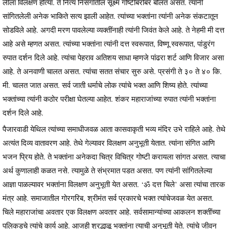
लीला विलक्षण होत्या. ते नित्य निसर्गातील सूक्ष्म गोष्टींबरोबर बोलत असत. त्यांनी
सांगितलेली अनेक भाकिते सत्य झाली आहेत. त्यांच्या भक्तांना त्यांनी अनेक संकटातून
सोडविले आहे. अगदी मरण पावलेल्या व्यक्तींनाही त्यांनी जिवंत केले आहे. ते नेहमी मी दत्त
आहे असे म्हणत असत. त्यांच्या भक्तांना त्यांनी दत्त स्वरूपात, विष्णू स्वरूपात, पांडुरंग
रुपात दर्शन दिले आहे. त्यांचा पेहराव अतिशय साधा म्हणजे पांढरा शर्ट आणि विजार असा
आहे. ते अनवाणी चालत असत. त्यांचा सतत संचार सुरु असे. प्रसंगी ते ३० ते ४० कि.
मी. चालत जात असत. सर्व जाती धर्माचे लोक त्यांचे भक्त आणि शिष्य होते. त्यांच्या
भक्तांच्या त्यांनी कठोर परीक्षा घेतल्या आहेत. शंकर महाराजांच्या रुपात त्यांनी भक्तांना
दर्शन दिले आहे.
पैजारवाडी येथिल त्यांच्या समाधीजवळ आता कासवाकृती भव्य मंदिर उभे राहिले आहे. तेथे
अत्यंत दिव्य वातावरण आहे. तेथे गेल्यावर विलक्षण अनुभूती येतात. त्यांना संगित आणि
भजन प्रिय होते. ते भक्तांना अनेकदा चित्र विचित्र गोष्टी करायला सांगत असत. त्याचा
अर्थ कुणालाही कळत नसे. त्यामुळे ते संभ्रमात पडत असत. पण त्यांनी सांगितलेल्या
आज्ञा पाळल्यावर भक्तांना विलक्षण अनुभूती येत असत. ‘ॐ दत्त चिले’ असा त्यांचा तारक
मंत्र आहे. समाजातील गोरगरिब, श्रीमंत सर्व प्रकारचे भक्त त्यांचेजवळ येत असत.
चिले महाराजांचा अवतार एक विलक्षण अवतार आहे. सर्वसामान्यांच्या आकलन शक्तींच्या
पलिकडचे त्यांचे कार्य आहे. आजही श्रद्धाळू भक्तांना त्याची अनुभूती येते. त्यांचे जीवन