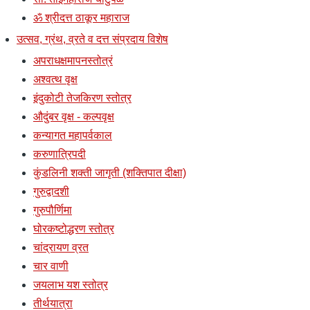
ॐ श्रीदत्त ठाकूर महाराज
उत्सव, ग्रंथ, व्रते व दत्त संप्रदाय विशेष
अपराधक्षमापनस्तोत्रं
अश्वत्थ वृक्ष
इंदुकोटी तेजकिरण स्तोत्र
औदुंबर वृक्ष - कल्पवृक्ष
कन्यागत महापर्वकाल
करुणात्रिपदी
कुंडलिनी शक्ती जागृती (शक्तिपात दीक्षा)
गुरुद्वादशी
गुरुपौर्णिमा
घोरकष्टोद्धरण स्तोत्र
चांद्रायण व्रत
चार वाणी
जयलाभ यश स्तोत्र
तीर्थयात्रा