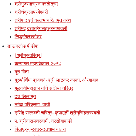
श्रीगुरुसहस्रनामस्तोत्रम्
श्रीचंद्रलापरमेश्वरी
श्रीपाद श्रीवल्लभ चरितामृत ग्रंथ
श्रीमद् दत्तात्रेयसहस्रनामावली
सिद्धमंगलस्तोत्र
डाऊनलोड पीडीफ
| श्रीगुरुचरित्र |
कन्यागत महापर्वकाल २०१७
गुरु गीता
गुरुपौर्णिमा प्रवचने- श्री लाटकर काका, औरंगाबाद
गुळवणीमहाराज यांचे संक्षिप्त चरित्र
दत्त लिलामृत
नर्मदा परिक्रमा- पायी
नृसिंह सरस्वती चरित्र- कृपामूर्ती श्रीनृसिंहसरस्वती
प. श्रीनारायणस्वामी, नरसोबावाडी
पिठापूर-कुरवपूर-दत्तधाम यात्रा