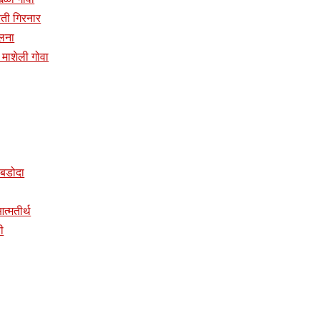
प्रती गिरनार
ालना
दिर माशेली गोवा
र बडोदा
 आत्मतीर्थ
ी