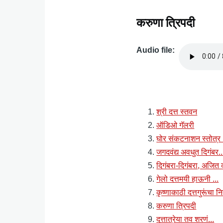
करुणा त्रिपदी
Audio file
Audio
file
श्री दत्त स्तवन
ऑडिओ गॅलरी
घोर संकटनाशन स्तोत्र 
जगदवंद्य अवधुत दिगंबर..
दिगंबरा-दिगंबरा, अजि
गेलो दत्तमयी हाऊनी ...
कृष्णाकाठी दत्तगुरूंचा 
करुणा त्रिपदी
दत्तात्रेया तव शरणं...