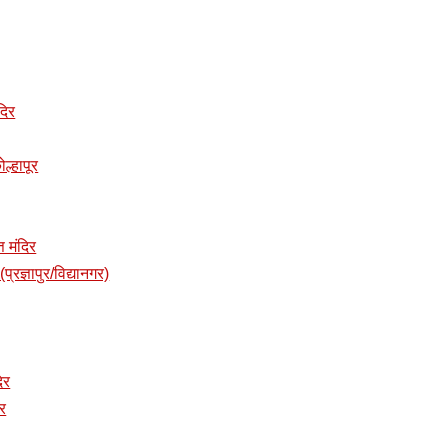
दिर
ोल्हापूर
त मंदिर
प्रज्ञापुर/विद्यानगर)
दिर
िर