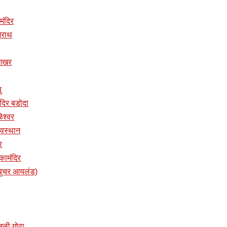
 मंदिर
ुजराथ
ुशिखर
ु
तमंदिर बडोदा
ळेश्वर
 देवस्थान
र
ुकामंदिर
प (बुचर आयलंड)
ांखळी गोवा