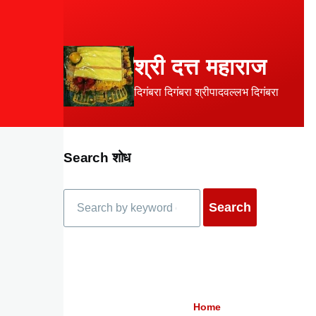
Skip to main content
श्री दत्त महाराज
दिगंबरा दिगंबरा श्रीपादवल्लभ दिगंबरा
Search शोध
Search
Home
Breadcrumb