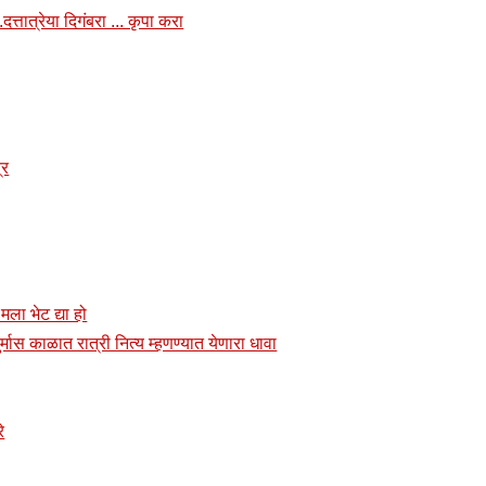
त्तात्रेया दिगंबरा ... कृपा करा
्र
 मला भेट द्या हो
र्मास काळात रात्री नित्य म्हणण्यात येणारा धावा
े