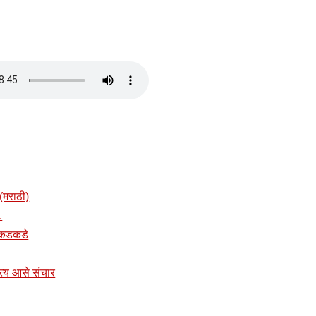
(मराठी)
.
त कडकडे
नित्य आसे संचार