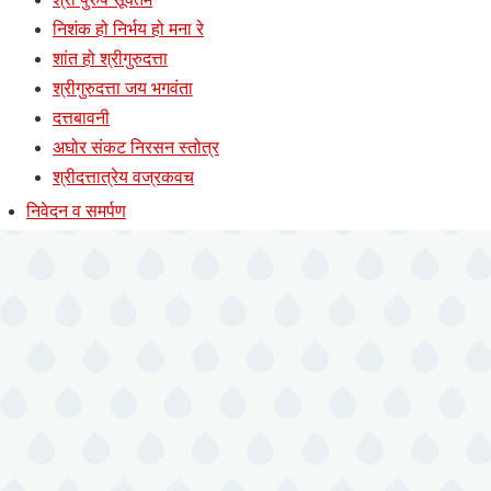
निशंक हो निर्भय हो मना रे
शांत हो श्रीगुरुदत्ता
श्रीगुरुदत्ता जय भगवंता
दत्तबावनी
अघोर संकट निरसन स्तोत्र
श्रीदत्तात्रेय वज्रकवच
निवेदन व समर्पण