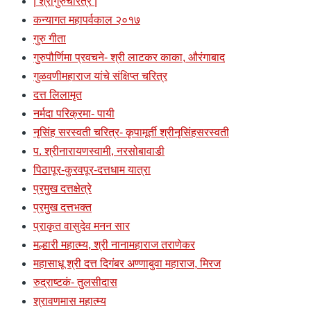
| श्रीगुरुचरित्र |
कन्यागत महापर्वकाल २०१७
गुरु गीता
गुरुपौर्णिमा प्रवचने- श्री लाटकर काका, औरंगाबाद
गुळवणीमहाराज यांचे संक्षिप्त चरित्र
दत्त लिलामृत
नर्मदा परिक्रमा- पायी
नृसिंह सरस्वती चरित्र- कृपामूर्ती श्रीनृसिंहसरस्वती
प. श्रीनारायणस्वामी, नरसोबावाडी
पिठापूर-कुरवपूर-दत्तधाम यात्रा
प्रमुख दत्तक्षेत्रे
प्रमुख दत्तभक्त
प्राकृत वासुदेव मनन सार
मल्हारी महात्म्य, श्री नानामहाराज तराणेकर
महासाधू श्री दत्त दिगंबर अण्णाबुवा महाराज, मिरज
रुद्राष्टकं- तुलसीदास
श्रावणमास महात्म्य