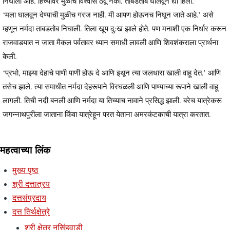
निघाली आहे. हिच्यावर मुळीच विश्वास ठेवू नका. ताबडतोब घालवून द्या हिला.’
‘मला घालवून देण्याची मुळीच गरज नाही. मी आपण होऊनच निघून जाते आहे.’ असे
म्हणून नर्मदा ताबडतोब निघाली. तिला खूप दु:ख झाले होते. पण मनाशी एक निर्धार करून
राजवाडयात न जाता मैकल पर्वतावर ध्यान समाधी लावली आणि शिवशंकराला प्रार्थना
केली.
‘प्रभो, माझ्या देहाचे पाणी पाणी होऊ दे आणि इथून त्या जलधारा खाली वाहू देत.’ आणि
तसेच झाले. त्या समाधीत नर्मदा देहरूपाने विरघळली आणि पाण्याच्या रूपाने खाली वाहू
लागली. तिची नदी बनली आणि नर्मदा या तिच्याच नावाने प्रसिद्ध झाली. बरेच यात्रेकरू
जगन्नाथपुरीला जाताना किंवा यात्रेहून परत येताना अमरकंटकाची यात्रा करतात.
महत्वाच्या लिंक
मुख्य पृष्ठ
श्री दत्तात्रय
दत्तसंप्रदाय
दत्त तिर्थक्षेत्रे
श्री क्षेत्र नृसिंहवाडी