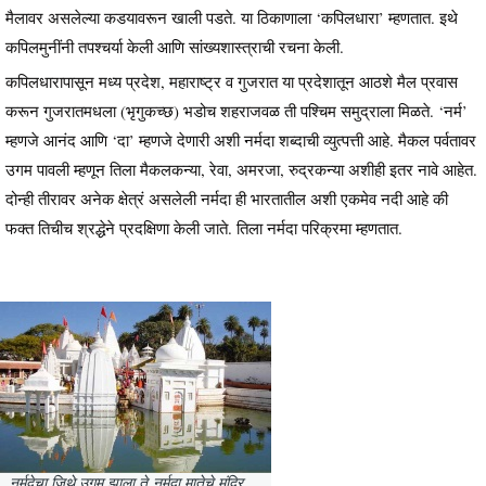
मैलावर असलेल्या कडयावरून खाली पडते. या ठिकाणाला ‘कपिलधारा’ म्हणतात. इथे
कपिलमुनींनी तपश्चर्या केली आणि सांख्यशास्त्राची रचना केली.
कपिलधारापासून मध्य प्रदेश, महाराष्ट्र व गुजरात या प्रदेशातून आठशे मैल प्रवास
करून गुजरातमधला (भृगुकच्छ) भडोच शहराजवळ ती पश्चिम समुद्राला मिळते. ‘नर्म’
म्हणजे आनंद आणि ‘दा’ म्हणजे देणारी अशी नर्मदा शब्दाची व्युत्पत्ती आहे. मैकल पर्वतावर
उगम पावली म्हणून तिला मैकलकन्या, रेवा, अमरजा, रुद्रकन्या अशीही इतर नावे आहेत.
दोन्ही तीरावर अनेक क्षेत्रं असलेली नर्मदा ही भारतातील अशी एकमेव नदी आहे की
फक्त तिचीच श्रद्धेने प्रदक्षिणा केली जाते. तिला नर्मदा परिक्रमा म्हणतात.
नर्मदेचा जिथे उगम झाला ते नर्मदा मातेचे मंदिर