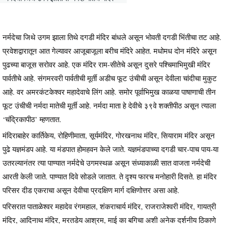
नर्मदेचा जिथे उगम झाला तिथे दगडी मंदिर बांधले असून भोवती दगडी भिंतीचा तट आहे.
प्रवेशद्वारातून आत गेल्यावर आजूबाजूला बरीच मंदिरे आहेत. मधोमध दोन मंदिरे असून
पुढच्या बाजूस सरोवर आहे. एक मंदिर राम-सीतेचे असून दुसरे पश्चिमाभिमुखी मंदिर
पार्वतीचे आहे. संगमरवरी पार्वतीची मूर्ती अडीच फूट उंचीची असून देवीला चांदीचा मुकुट
आहे. वर अमरकंटकेश्वर महादेवाचे लिंग आहे. समोर पूर्वाभिमुख काळया पाषाणाची तीन
फूट उंचीची नर्मदा मातेची मूर्ती आहे. नर्मदा माता हे देवीचे ३९वे शक्तीपीठ असून त्याला
‘चंद्रिकापीठ’ म्हणतात.
मंदिराबाहेर कार्तिकेय, रोहिणीमाता, सूर्यमंदिर, गोरखनाथ मंदिर, सियाराम मंदिर असून
पुढे यज्ञमंडप आहे. या मंडपात होमहवन केले जाते. यज्ञमंडपाच्या दगडी चार-पाच पाय-या
उतरल्यानंतर त्या पाण्यात नर्मदेचे उगमस्थळ असून संध्याकाळी सात वाजता नर्मदेची
आरती केली जाते. पाण्यात दिवे सोडले जातात. ते दृश्य फारच मनोहारी दिसते. हा मंदिर
परिसर दीड एकराचा असून देवीचा प्रदक्षिण मार्ग दक्षिणोत्तर असा आहे.
परिसरात पाताळेश्वर महादेव रंगमहाल, शंकराचार्य मंदिर, राजराजेश्वरी मंदिर, गायत्री
मंदिर, आदिनाथ मंदिर, मरतडेय आश्रम, माई का बगिचा अशी अनेक दर्शनीय ठिकाणे