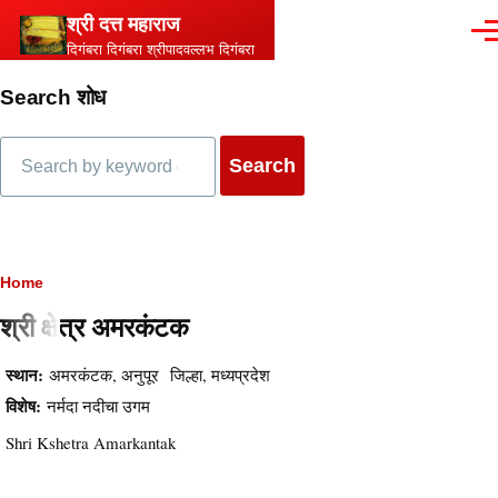
Skip to main content
श्री दत्त महाराज
Men
दिगंबरा दिगंबरा श्रीपादवल्लभ दिगंबरा
Search शोध
Search
Breadcrumb
Home
श्री क्षेत्र अमरकंटक
स्थान:
अमरकंटक, अनुपूर जिल्हा, मध्यप्रदेश
विशेष:
नर्मदा नदीचा उगम
Shri Kshetra Amarkantak