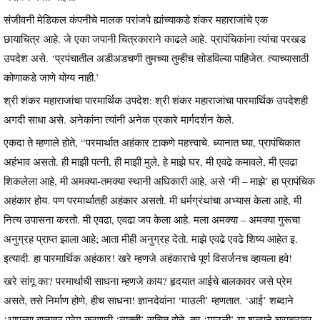
संजीवनी मेडिकल कंपनीचे मालक परांजपे ह्यांच्याकडे शंकर महाराजांचे एक
छायाचित्र आहे. जे एका जपानी चित्रकाराने काढले आहे. प्रापंचिकांना त्यांचा परखड
उपदेश असे. ‘प्रपंचातील अडीअडचणी तुमच्या तुम्हीच सोडविल्या पाहिजेत. त्याच्यासाठी
कोणाकडे जाणे योग्य नाही.’
श्री शंकर महाराजांचा पारमार्थिक उपदेश: श्री शंकर महाराजांचा पारमार्थिक उपदेशही
अगदी साधा असे. अनेकांना त्यांनी अनेक प्रकारे मार्गदर्शन केले.
एकदा ते म्हणाले होते, “परमार्थात अहंकार टाकणे महत्त्वाचे. ध्यानात घ्या, प्रापंचिकात
अहंभाव असतो. ही माझी पत्नी, ही माझी मुले, हे माझे घर, मी एवढे कमावले, मी एवढा
शिकलेला आहे, मी अमक्या-तमक्या स्थानी अधिकारी आहे, असे ‘मी – माझे’ हा प्रापंचिक
अहंकार होय. पण परमार्थातही अहंकार असतो. मी धर्मग्रंथांचा अभ्यास केला आहे, मी
नित्य उपासना करतो. मी एवढा, एवढा जप केला आहे. मला अमक्या – अमक्या गुरूचा
अनुग्रह प्राप्त झाला आहे; आता मीही अनुग्रह देतो. माझे एवढे एवढे शिष्य आहेत इ.
इत्यादी. हा पारमार्थिक अहंकार! खरे म्हणजे अहंकाराचे पूर्ण विसर्जनच व्हायला हवे!
खरे सांगू का? परमार्थाची साधना म्हणजे काय? हृदयात आईचे बालकावर जसे प्रेम
असते, तसे निर्माण होणे, हीच साधना! ज्ञानदेवांना ‘माउली’ म्हणतात. ‘आई’ शब्दाने
‘आपल्या बाळावर प्रेम करणारी ‘व्यक्ती’ सूचित होते, तर ‘माउली’ या शब्दाने चराचरावर