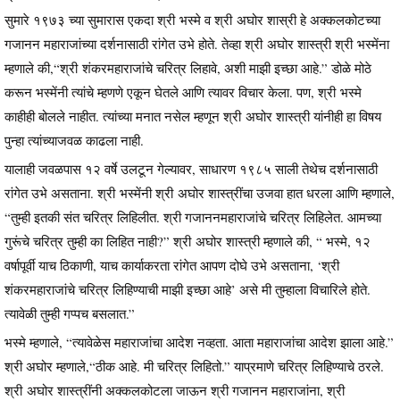
सुमारे १९७३ च्या सुमारास एकदा श्री भस्मे व श्री अघोर शास्री हे अक्कलकोटच्या
गजानन महाराजांच्या दर्शनासाठी रांगेत उभे होते. तेव्हा श्री अघोर शास्त्री श्री भस्मेंना
म्हणाले की,“श्री शंकरमहाराजांचे चरित्र लिहावे, अशी माझी इच्छा आहे.” डोळे मोठे
करून भस्मेंनी त्यांचे म्हणणे एकून घेतले आणि त्यावर विचार केला. पण, श्री भस्मे
काहीही बोलले नाहीत. त्यांच्या मनात नसेल म्हणून श्री अघोर शास्त्री यांनीही हा विषय
पुन्हा त्यांच्याजवळ काढला नाही.
यालाही जवळपास १२ वर्षे उलटून गेल्यावर, साधारण १९८५ साली तेथेच दर्शनासाठी
रांगेत उभे असताना. श्री भस्मेंनी श्री अघोर शास्त्रींचा उजवा हात धरला आणि म्हणाले,
“तुम्ही इतकी संत चरित्र लिहिलीत. श्री गजाननमहाराजांचे चरित्र लिहिलेत. आमच्या
गुरूंचे चरित्र तुम्ही का लिहित नाही?” श्री अघोर शास्त्री म्हणाले की, “ भस्मे, १२
वर्षापूर्वी याच ठिकाणी, याच कार्याकरता रांगेत आपण दोघे उभे असताना, ‘श्री
शंकरमहाराजांचे चरित्र लिहिण्याची माझी इच्छा आहे’ असे मी तुम्हाला विचारिले होते.
त्यावेळी तुम्ही गप्पच बसलात.”
भस्मे म्हणाले, “त्यावेळेस महाराजांचा आदेश नव्हता. आता महाराजांचा आदेश झाला आहे.”
श्री अघोर म्हणाले,“ठीक आहे. मी चरित्र लिहितो.” याप्रमाणे चरित्र लिहिण्याचे ठरले.
श्री अघोर शास्त्रींनी अक्कलकोटला जाऊन श्री गजानन महाराजांना, श्री