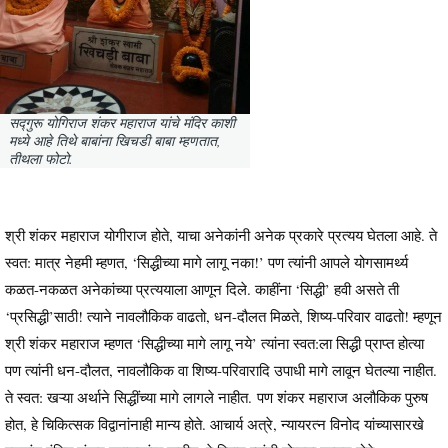
सद्गुरू योगिराज शंकर महाराज यांचे मंदिर काशी
मध्ये आहे तिथे बाबांना खिचडी बाबा म्हणतात,
तीथला फोटो.
श्री शंकर महाराज योगीराज होते, याचा अनेकांनी अनेक प्रकारे प्रत्यय घेतला आहे. ते
स्वत: मात्र नेहमी म्हणत, ‘सिद्धीच्या मागे लागू नका!’ पण त्यांनी आपले योगसामर्थ्य
कळत-नकळत अनेकांच्या प्रत्ययाला आणून दिले. काहींना ‘सिद्धी’ हवी असते ती
‘प्रसिद्धी’साठी! त्याने नावलौकिक वाढतो, धन-दौलत मिळते, शिष्य-परिवार वाढतो! म्हणून
श्री शंकर महाराज म्हणत ‘सिद्धीच्या मागे लागू नये’ त्यांना स्वत:ला सिद्धी प्राप्त होत्या
पण त्यांनी धन-दौलत, नावलौकिक वा शिष्य-परिवारादि उपाधी मागे लावून घेतल्या नाहीत.
ते स्वत: खऱ्या अर्थाने सिद्धींच्या मागे लागले नाहीत. पण शंकर महाराज अलौकिक पुरुष
होत, हे चिकित्सक विद्वानांनाही मान्य होते. आचार्य अत्रे, न्यायरत्न विनोद यांच्यासारखे