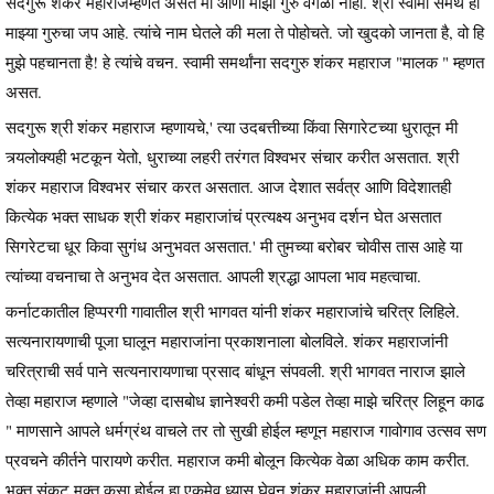
सदगुरू शंकर महाराजम्हणत असत मी आणी माझा गुरु वेगळा नाही. श्री स्वामी समर्थ हा
माझ्या गुरुचा जप आहे. त्यांचे नाम घेतले की मला ते पोहोचते. जो खुदको जानता है, वो हि
मुझे पहचानता है! हे त्यांचे वचन. स्वामी समर्थांना सदगुरु शंकर महाराज "मालक " म्हणत
असत.
सदगुरू श्री शंकर महाराज म्हणायचे,' त्या उदबत्तीच्या किंवा सिगारेटच्या धुरातून मी
त्र्यलोक्यही भटकून येतो, धुराच्या लहरी तरंगत विश्वभर संचार करीत असतात. श्री
शंकर महाराज विश्वभर संचार करत असतात. आज देशात सर्वत्र आणि विदेशातही
कित्येक भक्त साधक श्री शंकर महाराजांचं प्रत्यक्ष्य अनुभव दर्शन घेत असतात
सिगरेटचा धूर किवा सुगंध अनुभवत असतात.' मी तुमच्या बरोबर चोवीस तास आहे या
त्यांच्या वचनाचा ते अनुभव देत असतात. आपली श्रद्धा आपला भाव महत्वाचा.
कर्नाटकातील हिप्परगी गावातील श्री भागवत यांनी शंकर महाराजांचे चरित्र लिहिले.
सत्यनारायणाची पूजा घालून महाराजांना प्रकाशनाला बोलविले. शंकर महाराजांनी
चरित्राची सर्व पाने सत्यनारायणाचा प्रसाद बांधून संपवली. श्री भागवत नाराज झाले
तेव्हा महाराज म्हणाले "जेव्हा दासबोध ज्ञानेश्वरी कमी पडेल तेव्हा माझे चरित्र लिहून काढ
" माणसाने आपले धर्मग्रंथ वाचले तर तो सुखी होईल म्हणून महाराज गावोगाव उत्सव सण
प्रवचने कीर्तने पारायणे करीत. महाराज कमी बोलून कित्येक वेळा अधिक काम करीत.
भक्त संकट मुक्त कसा होईल हा एकमेव ध्यास घेवून शंकर महाराजांनी आपली