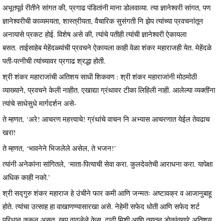
अभूतपूर्व रीतीने सांगत की, प्रगाढ पंडितांनी माना डोलवाव्या. त्या ज्ञानेश्वरी सांगत, पण
ज्ञानेश्वरीची काव्यमयता, शास्त्रीयता, वैचारिक सुसंगती नि झेप त्यांच्या प्रवचनांतून
अनायासे प्रकट होई. विशेष असे की, त्यांचे पतीही त्यांची ज्ञानेश्वरी ऐकायला
बसत. ताईसाहेब मेहेंदळ्यांची प्रवचने ऐकायला काही वेळा शंकर महाराजही येत. मेहेंदळे
पती-पत्नीची त्यांच्यावर प्रगाढ श्रद्धा होती.
श्री शंकर महाराजांची अतिशय साधी शिकवण : श्री शंकर महाराजांनी मोठमोठी
व्याख्याने, प्रवचने केली नाहीत. एखाद्या ग्रंथावर टीका लिहिली नाही. आलेल्या व्यक्तींना
त्यांचे साधेसुधे मार्गदर्शन असे-
ते म्हणत, ‘अरे! आचरण महत्त्वाचे! ग्रंथांचे वाचन नि अभ्यास आचरणात येईल तेवढाच
खरा!
ते म्हणत, ‘भावनेने भिजलेले असेल, ते भजन!’
त्यांनी अनेकांना सांगितले, ‘माता-पित्याची सेवा करा. कुलदेवतेची आराधना करा. यापेक्षा
अधिक काही नको.’
श्री सद्गुरु शंकर महाराज हे उंचीने फार कमी आणि जन्मतः अष्टावक्र व आजानुबाहू
होते. त्यांचा उत्साह हा वाखाणण्यासारखा असे. नेहेमी सफेद धोती आणि सफेद शर्ट
परिधान करून असत. खूप वाढलेले केस, दाढी मिशी आणि त्यातून डोकांवणारे अतिशय