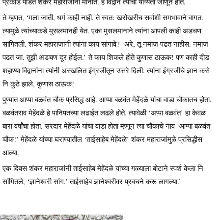
प्रकांड पंडित शंकर महाराजांना मानीत. हे विद्वान त्यांची योग्यता जाणून होते.
ते म्हणत, ‘मला जाती, धर्म काही नाही. ते स्वत: खरोखरीच सर्वांशी समभावाने वागत.
त्यामुळे त्यांच्याकडे मुसलमानही येत. एका मुसलमानाने त्यांना आपली काही अडचण
सांगितली. शंकर महाराजांनी त्यांना काय सांगावे? ‘अरे, तू नमाज पढत नाहीस. नमाज
पढत जा. तुझी अडचण दूर होईल.’ ते काय शिकले होते कुणास ठाऊक! पण काही दीड
शहाण्या विद्वानांना त्यांनी अस्खलित इंग्रजीतून उत्तरे दिली. त्यांना इंग्रजीचे ज्ञान कसे
नि कुठे झाले, कुणास ठाऊक!
पुण्यात आप्पा बळवंत चौक प्रसिद्ध आहे. आप्पा बळवंत मेहेंदळे यांचा वाडा चौकातच होता.
बळवंतराव मेहेंदळे हे पानिपतच्या लढाईत लढले होते. त्यावेळी ‘अप्पा बळवंत’ हा केवळ
बारा वर्षांचा होता. सरदार मेहेंदळे यांचा वाडा होता म्हणून त्या चौकाचे नाव ‘आप्पा बळवंत
चौक!’ मेहेंदळे यांच्या घराण्यातील ‘ताईसाहेब मेहेंदळे’ शंकर महाराजांमुळे प्रसिद्धीस
आल्या.
एक दिवस शंकर महाराजांनी ताईसाहेब मेहेंदळे यांच्या गळ्याला बोटाने स्पर्श केला नि
सांगितले, ‘ज्ञानेश्वरी सांग.’ ताईसाहेब ज्ञानेश्वरीवर प्रवचने करू लागल्या.’