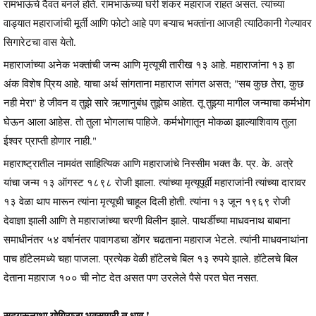
रामभाऊंचे दैवत बनले होते. रामभाऊंच्या घरी शंकर महाराज राहत असत. त्यांच्या
वाड्यात महाराजांची मूर्ती आणि फोटो आहे पण बऱ्याच भक्तांना आजही त्याठिकानी गेल्यावर
सिगारेटचा वास येतो.
महाराजांच्या अनेक भक्तांची जन्म आणि मृत्यूची तारीख १३ आहे. महाराजांना १३ हा
अंक विशेष प्रिय आहे. याचा अर्थ सांगताना महाराज सांगत असत; "सब कुछ तेरा, कुछ
नही मेरा" हे जीवन व तुझे सारे ऋणानुबंध तुझेच आहेत. तू तुझ्या मागील जन्माचा कर्मभोग
घेऊन आला आहेस. तो तुला भोगलाच पाहिजे. कर्मभोगातून मोकळा झाल्याशिवाय तुला
ईश्वर प्राप्ती होणार नाही."
महाराष्ट्रातील नामवंत साहित्यिक आणि महाराजांचे निस्सीम भक्त कै. प्र. के. अत्रे
यांचा जन्म १३ ऑगस्ट १८९८ रोजी झाला. त्यांच्या मृत्यूपूर्वी महाराजांनी त्यांच्या दारावर
१३ वेळा थाप मारून त्यांना मृत्यूची चाहूल दिली होती. त्यांना १३ जून १९६९ रोजी
देवाज्ञा झाली आणि ते महाराजांच्या चरणी विलीन झाले. पाथर्डीच्या माधवनाथ बाबाना
समाधीनंतर ५४ वर्षानंतर पावागडचा डोंगर चढताना महाराज भेटले. त्यांनी माधवनाथांना
पाच हॉटेलमध्ये चहा पाजला. प्रत्येक वेळी हॉटेलचे बिल १३ रुपये झाले. हॉटेलचे बिल
देताना महाराज १०० ची नोट देत असत पण उरलेले पैसे परत घेत नसत.
सदगुरूनाथा योगिराजा भवसागरी तू धाव !