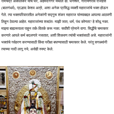
रामचंद्र अकोलकर यांचे घर, अहमदनगर येथील डॉ. धनेश्वर, नारायणराव राजहंस
(बालगंधर्व), प्रल्हाद केशव अत्रे, अशा अनेक प्रसिद्ध व्यक्ती महाराजांचे भक्त होऊन
गेले. त्या भक्तपरिवारातील अनेकांनी सद्गुरू शंकर महाराज यांच्याबद्दल आपल्या आठवणी
लिहून ठेवल्या आहेत. महाराजांच्या शब्दांत- माझी जात, धर्म, पंथ कोणता? हे शोधू नका.
माझ्या बाह्यरूपाला पाहून तर्क-वितर्क करू नका. सर्वांशी प्रेमाने वागा. सिद्धींचे चमत्कार
करणारे आपले कर्म बदलणारे नसतात, अशी शिकवण त्यांची भक्तांसाठी असे. महाराजांनी
भक्तांचे गर्वहरण करण्यासाठी किंवा परीक्षा बघण्यासाठी चमत्कार केले. परंतु सगळ्यांनी
त्याच्या नादी लागू नये, असेही स्पष्ट केले.