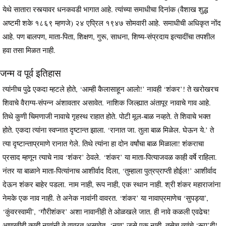
येथे सातारा रस्त्यावर धनकवडी भागात आहे. त्यांच्या समाधीचा दिनांक (वैशाख शुद्ध
अष्टमी शके १८६९ म्हणजे) २४ एप्रिल १९४७ सोमवारी आहे. समाधीची अधिकृत नोंद
आहे. पण बालपण, माता-पिता, शिक्षण, गुरू, साधना, शिष्य-संप्रदाय इत्यादींचा तपशील
हवा तसा मिळत नाही.
जन्म व पूर्व इतिहास
त्यांनीच पुढे एकदा म्हटले होते, ‘आम्ही कैलासाहून आलो!’ नावही ‘शंकर’! ते खरोखरच
शिवाचे वैराग्य-संपन्न अंशावतार असावेत. नाशिक जिल्ह्यात अंतापूर नावाचे गाव आहे.
तिथे कुणी चिमणाजी नावाचे गृहस्थ राहात होते. पोटी मूल-बाळ नव्हते. ते शिवाचे भक्त
होते. एकदा त्यांना स्वप्नात दृष्टान्त झाला. ‘रानात जा. तुला बाळ मिळेल. घेऊन ये.’ ते
त्या दृष्टान्ताप्रमाणे रानात गेले. तिथे त्यांना हा दोन वर्षांचा बाळ मिळाला! शंकराचा
प्रसाद म्हणून त्याचे नाव ‘शंकर’ ठेवले. ‘शंकर’ या माता-पित्याजवळ काही वर्षे राहिला.
नंतर या बाळाने माता-पित्यांनाच आशीर्वाद दिला, ‘तुम्हाला पुत्रप्राप्ती होईल!’ आशीर्वाद
देऊन शंकर बाहेर पडला. नाम नाही, रूप नाही, एक स्थान नाही. श्री शंकर महाराजांना
नेमके एक नाव नाही. ते अनेक नावांनी वावरत. ‘शंकर’ या नावाप्रमाणेच ‘सुपड्या’,
‘कुंवरस्वामी’, ‘गौरीशंकर’ अशा नावानीही ते ओळखले जात. ही नावे कळली एवढेच!
आणखीही काही नावांनी ते वावरत असावेत. ‘नाव’ जसे एक नाही, तसेच त्यांचे ‘रूप’ही!