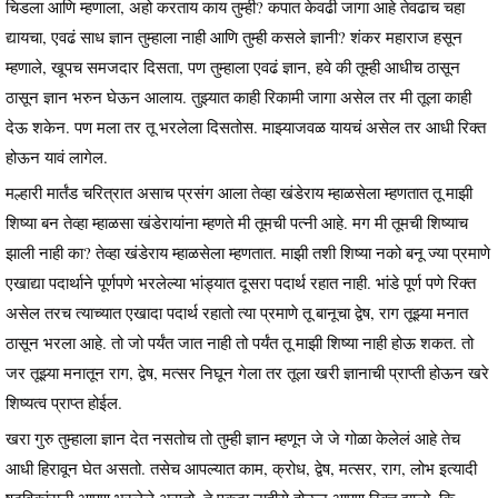
चिडला आणि म्हणाला, अहो करताय काय तुम्ही? कपात केवढी जागा आहे तेवढाच चहा
द्यायचा, एवढं साध ज्ञान तुम्हाला नाही आणि तुम्ही कसले ज्ञानी? शंकर महाराज हसून
म्हणाले, खूपच समजदार दिसता, पण तुम्हाला एवढं ज्ञान, हवे की तूम्ही आधीच ठासून
ठासून ज्ञान भरुन घेऊन आलाय. तुझ्यात काही रिकामी जागा असेल तर मी तूला काही
देऊ शकेन. पण मला तर तू भरलेला दिसतोस. माझ्याजवळ यायचं असेल तर आधी रिक्त
होऊन यावं लागेल.
मल्हारी मार्तंड चरित्रात असाच प्रसंग आला तेव्हा खंडेराय म्हाळसेला म्हणतात तू माझी
शिष्या बन तेव्हा म्हाळसा खंडेरायांना म्हणते मी तूमची पत्नी आहे. मग मी तूमची शिष्याच
झाली नाही का? तेव्हा खंडेराय म्हाळसेला म्हणतात. माझी तशी शिष्या नको बनू ज्या प्रमाणे
एखाद्या पदार्थाने पूर्णपणे भरलेल्या भांड्यात दूसरा पदार्थ रहात नाही. भांडे पूर्ण पणे रिक्त
असेल तरच त्याच्यात एखादा पदार्थ रहातो त्या प्रमाणे तू बानूचा द्वेष, राग तूझ्या मनात
ठासून भरला आहे. तो जो पर्यंत जात नाही तो पर्यंत तू माझी शिष्या नाही होऊ शकत. तो
जर तूझ्या मनातून राग, द्वेष, मत्सर निघून गेला तर तूला खरी ज्ञानाची प्राप्ती होऊन खरे
शिष्यत्व प्राप्त होईल.
खरा गुरु तुम्हाला ज्ञान देत नसतोच तो तुम्ही ज्ञान म्हणून जे जे गोळा केलेलं आहे तेच
आधी हिरावून घेत असतो. तसेच आपल्यात काम, क्रोध, द्वेष, मत्सर, राग, लोभ इत्यादी