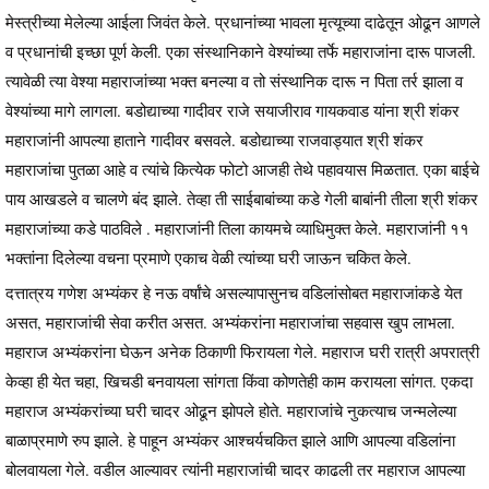
मेस्त्रीच्या मेलेल्या आईला जिवंत केले. प्रधानांच्या भावला मृत्यूच्या दाढेतून ओढून आणले
व प्रधानांची इच्छा पूर्ण केली. एका संस्थानिकाने वेश्यांच्या तर्फे महाराजांना दारू पाजली.
त्यावेळी त्या वेश्या महाराजांच्या भक्त बनल्या व तो संस्थानिक दारू न पिता तर्र झाला व
वेश्यांच्या मागे लागला. बडोद्याच्या गादीवर राजे सयाजीराव गायकवाड यांना श्री शंकर
महाराजांनी आपल्या हाताने गादीवर बसवले. बडोद्याच्या राजवाड्यात श्री शंकर
महाराजांचा पुतळा आहे व त्यांचे कित्येक फोटो आजही तेथे पहावयास मिळतात. एका बाईचे
पाय आखडले व चालणे बंद झाले. तेव्हा ती साईबाबांच्या कडे गेली बाबांनी तीला श्री शंकर
महाराजांच्या कडे पाठविले . महाराजांनी तिला कायमचे व्याधिमुक्त केले. महाराजांनी ११
भक्तांना दिलेल्या वचना प्रमाणे एकाच वेळी त्यांच्या घरी जाऊन चकित केले.
दत्तात्रय गणेश अभ्यंकर हे नऊ वर्षांचे असल्यापासुनच वडिलांसोबत महाराजांकडे येत
असत, महाराजांची सेवा करीत असत. अभ्यंकरांना महाराजांचा सहवास खुप लाभला.
महाराज अभ्यंकरांना घेऊन अनेक ठिकाणी फिरायला गेले. महाराज घरी रात्री अपरात्री
केव्हा ही येत चहा, खिचडी बनवायला सांगता किंवा कोणतेही काम करायला सांगत. एकदा
महाराज अभ्यंकरांच्या घरी चादर ओढून झोपले होते. महाराजांचे नुकत्याच जन्मलेल्या
बाळाप्रमाणे रुप झाले. हे पाहून अभ्यंकर आश्चर्यचकित झाले आणि आपल्या वडिलांना
बोलवायला गेले. वडील आल्यावर त्यांनी महाराजांची चादर काढली तर महाराज आपल्या