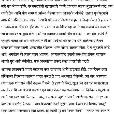
मोठे पण भेदक डोळे. प्रथमदर्शनी महाराजांचे वागणे एखादया लहान मुलाप्रमाणे वाटे. पण
त्यांचे तेज आणि योग सामर्थ्य त्यांच्या चेहेऱ्यावरून ओतप्रोत ओसंडे. लहान मुलांप्रमाणे
वागणारे आणि स्वतःला अज्ञानी आणि गांवढळ संबोधणारे महाराज जेव्हा बोलत तेव्हा मात्र
भल्याभल्यांची तोंड बंद होत असत. स्वतःला अशिक्षित म्हणवणारे महाराजांचे जवळजवळ
सर्वच भाषांवर प्रभुत्व होते. आलेल्या भक्ताच्या मायबोलीत ते त्याला उत्तर देत. त्यांचे हे
प्रभुत्व फक्त भारतीय भाषेवरच नाही तर परदेशी भाषांवरपण होते,आलेल्या रशियन
दांपत्याशी महाराजांनी अस्खलीत रशियन भाषेत संवाद साधला होता. हे न सुटलेले कोडे
आहे. भगवंतच तो त्याला काय अशक्य! अक्कलकोट स्वामी समर्थांना शंकर महाराज
आपले गुरु असे संबोधीत. एक आख्याईका इकडे नमूद करावीशी वाटते.
आपल्या लहानपणी शंकर महाराज फार खोडकर आणि खट्याळ होते. एक दिवस एका
हरिणाच्या पिल्लाचा पाठलाग करत करत ते एका अरण्यात पोहोचले. त्या घोर अरण्यात
त्यांना एक शंकराचे जीर्ण देऊळ दिसले. ते हरणाचे पिल्लू सुद्धा त्या देवळात आश्रयाला
लपले.त्या पिल्लाला बाण मारणार एवढयात शंकर महाराजांसमोर एक दिगंबर साधू आला.
त्याने त्या हरणाच्या पिल्लाला उचलून आपल्या कुशीत घेतले. आणि महाराजांना म्हणाला "
कशाला मारतोस रे ह्याला, काय बिघडवले ह्याने तुझे". काही वेळाने त्या दिगंबर साधूने
महाराजांच्या मस्तकावर हात ठेवला. ही त्यांची प्रथम "स्पर्शशिक्षा". महाराज त्या स्पर्शाने