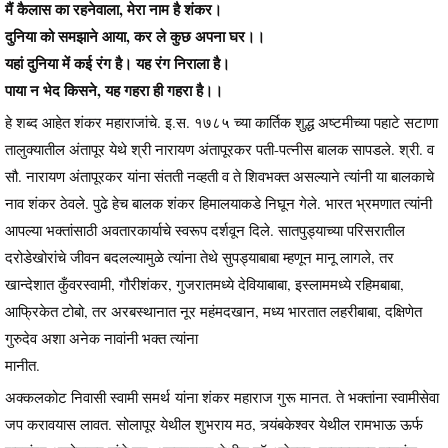
मैं कैलास का रहनेवाला, मेरा नाम है शंकर।
दुनिया को समझाने आया, कर ले कुछ अपना घर।।
यहां दुनिया में कई रंग है। यह रंग निराला है।
पाया न भेद किसने, यह गहरा ही गहरा है।।
हे शब्द आहेत शंकर महाराजांचे. इ.स. १७८५ च्या कार्तिक शुद्ध अष्टमीच्या पहाटे सटाणा
तालुक्यातील अंतापूर येथे श्री नारायण अंतापूरकर पती-पत्नीस बालक सापडले. श्री. व
सौ. नारायण अंतापूरकर यांना संतती नव्हती व ते शिवभक्त असल्याने त्यांनी या बालकाचे
नाव शंकर ठेवले. पुढे हेच बालक शंकर हिमालयाकडे निघून गेले. भारत भ्रमणात त्यांनी
आपल्या भक्तांसाठी अवतारकार्याचे स्वरूप दर्शवून दिले. सातपुड्याच्या परिसरातील
दरोडेखोरांचे जीवन बदलल्यामुळे त्यांना तेथे सुपड्याबाबा म्हणून मानू लागले, तर
खान्देशात कुँवरस्वामी, गौरीशंकर, गुजरातमध्ये देवियाबाबा, इस्लाममध्ये रहिमबाबा,
आफ्रिकेत टोबो, तर अरबस्थानात नूर महंमदखान, मध्य भारतात लहरीबाबा, दक्षिणेत
गुरुदेव अशा अनेक नावांनी भक्त त्यांना
मानीत.
अक्कलकोट निवासी स्वामी समर्थ यांना शंकर महाराज गुरू मानत. ते भक्तांना स्वामीसेवा
जप करावयास लावत. सोलापूर येथील शुभराय मठ, त्र्यंबकेश्वर येथील रामभाऊ ऊर्फ