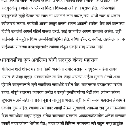
षढविकांरानी आपण भरलेले असतो. ते एकदा नाहीसे होऊन आपण रिक्त झालो. कि
सद्गुरुकंडून आपोआप प्रेरणा मिळून शिष्याला खरे ज्ञान प्राप्त होते. कोणत्याही
सद्गुरुकडे तूम्ही गेलात तर स्वतःला असलेले ज्ञान पाघळू नये. आधी स्वतःचं अज्ञान
स्वीकारावं लागत. ज्यावेळी आपण कबूल करतो आपण अज्ञानी आहोत, तेच खरं ज्ञानाच्या
दिशेने उचलेलं आपलं पहिलं पाऊल ठरतं. साई सच्चरिञ आपण वाचलेले असेल. श्री
साईबाबांनचे बहूतेक शिष्य उच्चविद्याविभूषित होते. कोणी डाँक्टर, वकील, तहसिलदार, पण
साईबाबांनसारख्या परब्रम्हासमोर त्यांच्या तोडूंन एकही शब्द यायचा नाही.
धनकवडीचा एक अवलिया योगी सद्गुरु शंकर महाराज
योगिराज श्री शंकर महाराज नेहमी भक्तांना समोर बसवून सद्गुरुचा महिमा सांगत
असत. ते जेव्हा म्हणून अक्कलकोट ला येत. तेव्हा आपल्या आईला मुलाने भेटावे अशा
प्रेमाने साश्रुमनाने श्री स्वामींच्या समाधीचे दर्शन घेत. तासनतास वटवृक्षाच्या छायेत
रहात. संपूर्ण रात्रभर जागरण करीत व रात्रौ गुरूशिष्यांच्या भेटी होत. त्यांच्या सोबत
शुभराय मठाचे महंत जनार्दन बुवा व जानुबुवा असत. श्री स्वामी समर्थ महाराज हे आमचे
एकमेव गुरू आहेत. त्यांच्या स्थानावर आम्ही येऊन सुखावतो. आपल्या सद्गुरु माऊलीच्या
दिव्य समाधीवर माझ्या हातून अनेक चमत्कार घडतात. अक्कलकोटातील अनेक मान्यवर
व्यक्ती महाराजांच्या भेटीला येत.; महाराजांची विभिन्न नयनरम्य रूपे पाहून नम्रतापूर्वक