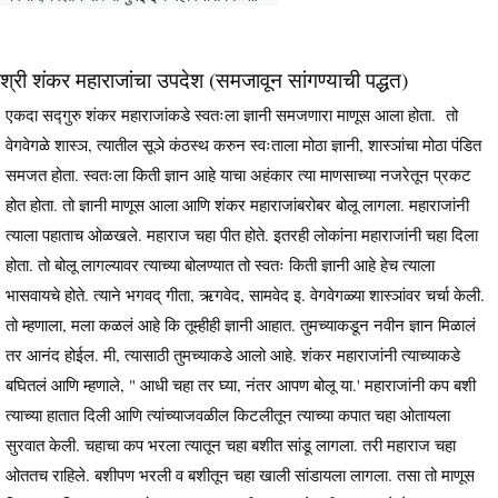
श्री शंकर महाराजांचा उपदेश (समजावून सांगण्याची पद्धत)
एकदा सद्गुरु शंकर महाराजांकडे स्वतःला ज्ञानी समजणारा माणूस आला होता. तो
वेगवेगळे शास्ञ, त्यातील सूञे कंठस्थ करुन स्वःताला मोठा ज्ञानी, शास्ञांचा मोठा पंडित
समजत होता. स्वतःला किती ज्ञान आहे याचा अहंकार त्या माणसाच्या नजरेतून प्रकट
होत होता. तो ज्ञानी माणूस आला आणि शंकर महाराजांबरोबर बोलू लागला. महाराजांनी
त्याला पहाताच ओळखले. महाराज चहा पीत होते. इतरही लोकांना महाराजांनी चहा दिला
होता. तो बोलू लागल्यावर त्याच्या बोलण्यात तो स्वतः किती ज्ञानी आहे हेच त्याला
भासवायचे होते. त्याने भगवद् गीता, ऋगवेद, सामवेद इ. वेगवेगळ्या शास्ञांवर चर्चा केली.
तो म्हणाला, मला कळलं आहे कि तूम्हीही ज्ञानी आहात. तुमच्याकडून नवीन ज्ञान मिळालं
तर आनंद होईल. मी, त्यासाठी तुमच्याकडे आलो आहे. शंकर महाराजांनी त्याच्याकडे
बघितलं आणि म्हणाले, " आधी चहा तर घ्या, नंतर आपण बोलू या.' महाराजांनी कप बशी
त्याच्या हातात दिली आणि त्यांच्याजवळील किटलीतून त्याच्या कपात चहा ओतायला
सुरवात केली. चहाचा कप भरला त्यातून चहा बशीत सांडू लागला. तरी महाराज चहा
ओततच राहिले. बशीपण भरली व बशीतून चहा खाली सांडायला लागला. तसा तो माणूस