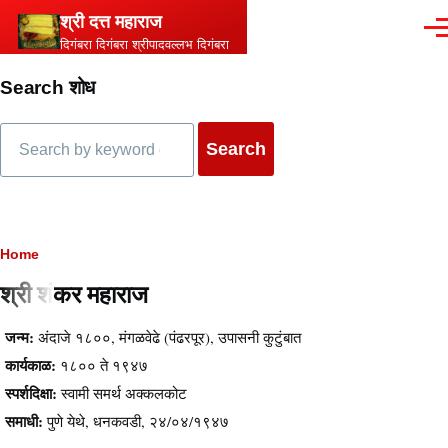
Skip to main content
श्री दत्त महाराज
Men
दिगंबरा दिगंबरा श्रीपादवल्लभ दिगंबरा
Search शोध
Search
Breadcrumb
Home
श्री शंकर महाराज
Content
जन्म:
अंदाजे १८००, मंगळवेढे (पंढरपूर), उपासनी कुटुंबात
कार्यकाळ:
१८०० ते १९४७
स्पर्शदिक्षा:
स्वामी समर्थ अक्कलकोट
समाधी:
पुणे येथे, धनकवडी, २४/०४/१९४७