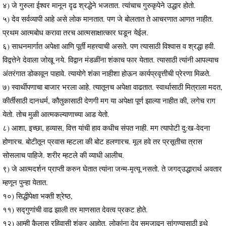
४) जे गुरुला ईश्वर मानून दृढ श्रद्धेने भजतात. त्यांचाच गुरुकृपेने उद्धार होतो.
५) देव सर्वव्यापी आहे असे लोक मानतात. पण जे बोलतात ते आचरणात आणत नाहीत.
प्रथम आत्मबोध करावा तरच आत्मसाक्षात्कार घडून येईल.
६) साधनमार्गात अपेक्षा आणि पूर्ती महत्त्वाची असते. पण त्यासाठी विश्वास व श्रद्धा हवी.
विद्वत्तेने देवाला जोखू नये. विद्वान मंडळींना शंकाच फार येतात. त्यासाठी त्यांनी आपल्याच
अंतरंगात डोकावून पाहावे. त्यायोगे शंका नाहीशा होऊन कार्यप्रवृत्तीची प्रेरणा मिळते.
७) स्वार्थीपणाचा बाजार भरला आहे. त्यातूनच अपेक्षा वाढतात. स्वार्थासाठी मित्राला मदत,
कीर्तीसाठी दानधर्म, कौतुकासाठी देणगी मग या अपेक्षा पूर्ण झाल्या नाहीत की, लगेच राग
येतो. तोच मुळी आत्मकल्याणाच्या आड येतो.
८) आशा, इच्छा, हव्यास, वित्त यांची हाव कधीच संपत नाही. मग त्यापोटी दु:ख-वेदना
होणारच. बोटीतून प्रवास म्हटला की बोट हलणारच. मूल हवे तर प्रसूतीचा त्रास
सोसलाच पाहिजे. शरीर म्हटले की व्याधी आलीच.
९) जे आत्मदर्शन प्राप्ती करुन घेतात त्यांना जन्म-मृत्यू नसतो. ते जगद्उद्धारार्थ अवतार
म्हणून पुन्हा येतात.
१०) सिद्धीपेक्षा भक्ती श्रेष्ठ,
११) सद्गुणांची वाढ झाली तर माणसात देवत्व प्रकट होते.
१२) आम्ही कैलास रहिवासी शंकर आहोत. लोकांना देव समजावून सांगण्यासाठी इथे