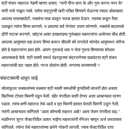
श्री शंकर महाराज नेहमी म्हणत असत, "पानी पीना छान के और गुरू करना जान के"
पाणी जसे गाळून प्यावे. तसेच सद्गुरुची खरी परीक्षा शिष्याने घेऊनच त्याला ओळखावा.
आपल्या मतलबापोटी, भक्तांना माळ घालून नारळ हातात देऊन, त्याच्या कडून पैसा
उकळून त्यांना शिष्य करणारे, व आपल्या सर्व रोगांवर उपाय सांगणारे, भक्तांचे बदलायचे
ढोंगी नाटक करणारे, खोट्या आशा दाखवणार्‍या गुरूंबद्दल महाराजांना अतोनात चीड होती.
आपल्या आयुष्यात दहा हजार शिष्य करून चौदाशें वर्ष जगलेले चांगदेव आयुष्यभर कोरेच
होते हे महाराजांना ज्ञात होते. आपण गुरूकडे धाव न घेता गुरूच शिष्याच्या शोधात
आपल्याकडे येतो. श्री स्वामी समर्थ पंढरपूरच्या चंद्रभागेच्या वाळवंटात श्री शंकर
महाराजांची वाट पहात होते. गरज दोघांना होती. जगाच्या कल्याणाची !!
संकटसमयी धावून जाई
सोलापूरला जक्कलांच्या मळ्यात श्री स्वामी समर्थांची पुण्यतिथी साजरी होत असता
खिरीच्या टोपात चिमणी पडून मेली. खीर पंगतीला कशी देणार असा आचाऱ्याला प्रश्न
पडला. त्याच क्षणी महाराज तेथे आले व मृत चिमणी हातात घेतली चिमणी उडुन गेली.
त्यांनी आचाऱ्याला सांगितले "आता कोणाची तक्रार आहे? आता जेवण पंगतीला वाढ."
माळीनगर शुगर फॅक्टरीतील आशर भाईंना महाराजांनी मॅनेजर म्हणून अर्ज करावयास
सांगितले. त्यांना तेथे महाराजांच्या कृपेने नोकरी लागली. त्याच फॅक्टरीतील दत्ता