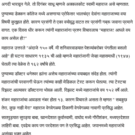
अगदी भारावून गेले. तो दिगंबर साधू म्हणजे अक्कलकोट स्वामी महाराज असे म्हणतात.
पुण्याच्या डेक्कन कॉलेज मध्ये असणाऱ्या प्रोफेसर भालचंद्र देवांना महाराजाच्या वया
विषयी कुतूहल होते. कारण प्रसंगी ते एका वयोवृद्ध वाटत तर प्रसंगी गब्रू जवाना प्रमाने
वागत. एक दिवस धीर करून त्यांनी महाराजांना प्रश्न विचारलाच "महाराज! आपले वय
काय असेल हो?"
महाराज उत्तरले "अंदाजे १५० वर्षे. मी शनिवारवाडयात पेशव्यांबरोबर पंगतीला बसलो
आहे" ही घटना साधारण १९३५ ची आहे म्हणजे महारांजानी जेव्हा महासमाधी (१९४७)
घेतली त्या वेळेस ते १६२ वर्षांचे होते.
पुण्याच्या डॉक्टर धनेश्वर ह्यांना असेच महाराजांच्या वयाबद्दल संदेह होता. त्यांनी
महाराजांची परवानगी घेऊन त्यांच्या काही मेडिकल टेस्ट करून घेतल्या. त्या टेस्टचा
रिझल्ट आल्यावर डॉक्टराना भोवळ आली. रिझल्ट मध्ये महाराजांचे वय १५२ वर्षे आले.
शंकर महाराजांचा आवडता नंबर होता १३. कारण विचारले असता ते म्हणत " सबकुछ
तेरा, कुछ नाही मेरा" महाराज वेगवेगळ्या ठिकाणी वेगवेगळ्या नावानी प्रसिद्ध आहेत.
सातपुड्यात सुपड्या बाबा, खानदेशात कुर्वास्वामी, वाघोद मध्ये गौरीशंकर, मध्यप्रदेशात
लाहिरी बाबा. एवढेच काय पण परदेशात पण ते प्रसिद्ध आहेत. जपानमध्ये महाराजांचे
असंख्य भक्त आहेत.