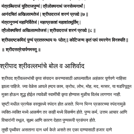
मंत्राब्धिराजं युतिराजपुण्यं | त्रैलोक्यनाथं जनसेव्यनार्थं |
आनंदचितं अखिलात्मतेजं | श्रीपादराजं शरणं प्रपद्ये ||७ ||
मंत्रानुगम्यं महानिर्वितेजं | महत्प्रकाशं महाशांतमूर्तिम् |
त्रैलोक्यचित्तं अखिलात्मतेजसं | श्रीपादराजं शरणं प्रपद्ये ||८ ||
श्रीपादष्टकमिदं पुण्यं प्रातरुत्थाय यः पठेत् || कोटिजन्म कृतं पापं स्मरणेन विनश्यति ||
॥ श्रीदत्तत्रेयार्पणमस्तु ॥
श्रीपाद श्रीवल्लभांचे बोल व आशिर्वाद
श्रीपाद श्रीवल्लभांची कृपा संपादन करण्यासाठी आपल्यातील अहंकार पूर्णपणे नाहिसा
झाला पाहिजे. ज्या वेळेस आपले ह्दय काम, क्रोध, लोभ, मोह, मद, मत्सर, या षडरिपूतून
मुक्त होऊन शुद्ध होईल त्यावेळी स्वामींची कृपा होण्यास मुळीच विलंब लागणार नाही.
सृष्टी मधील प्रत्येक वस्तूमध्ये स्पंदन होत असते. भिन्न भिन्न प्रकारच्या स्पंदनामुळे
व्यक्ति-व्यक्ति मध्ये आकर्षण तर काही मध्ये विकर्षण होते. पुण्य कर्म, उत्तम आचार आणि
विचारांनी स्थूल, सूक्ष्म आणि कारण देहात पुण्यरूपी प्रकंपन होते.
तुम्ही पृथ्वीवर असताना दान धर्म केले असते तर एका दाण्यासाठी हजार दाणे