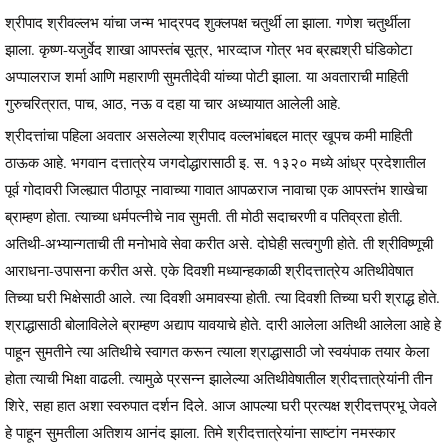
श्रीपाद श्रीवल्लभ यांचा जन्म भाद्रपद शुक्लपक्ष चतुर्थी ला झाला. गणेश चतुर्थीला
झाला. कृष्ण-यजुर्वेद शाखा आपस्तंब सूत्र, भारव्दाज गोत्र भव ब्रह्मश्री घंडिकोटा
अप्पालराज शर्मा आणि महाराणी सुमतीदेवी यांच्या पोटी झाला. या अवताराची माहिती
गुरुचरित्रात, पाच, आठ, नऊ व दहा या चार अध्यायात आलेली आहे.
श्रीदत्तांचा पहिला अवतार असलेल्या श्रीपाद वल्लभांबद्दल मात्र खूपच कमी माहिती
ठाऊक आहे. भगवान दत्तात्रेय जगदोद्धारासाठी इ. स. १३२० मध्ये आंध्र प्रदेशातील
पूर्व गोदावरी जिल्ह्यात पीठापूर नावाच्या गावात आपळराज नावाचा एक आपस्तंभ शाखेचा
ब्राम्हण होता. त्याच्या धर्मपत्नीचे नाव सुमती. ती मोठी सदाचरणी व पतिव्रता होती.
अतिथी-अभ्यान्गताची ती मनोभावे सेवा करीत असे. दोघेही सत्वगुणी होते. ती श्रीविष्णूची
आराधना-उपासना करीत असे. एके दिवशी मध्यान्हकाळी श्रीदत्तात्रेय अतिथीवेषात
तिच्या घरी भिक्षेसाठी आले. त्या दिवशी अमावस्या होती. त्या दिवशी तिच्या घरी श्राद्ध होते.
श्राद्धासाठी बोलाविलेले ब्राम्हण अद्याप यावयाचे होते. दारी आलेला अतिथी आलेला आहे हे
पाहून सुमतीने त्या अतिथीचे स्वागत करून त्याला श्राद्धासाठी जो स्वयंपाक तयार केला
होता त्याची भिक्षा वाढली. त्यामुळे प्रसन्न झालेल्या अतिथीवेषातील श्रीदत्तात्रेयांनी तीन
शिरे, सहा हात अशा स्वरुपात दर्शन दिले. आज आपल्या घरी प्रत्यक्ष श्रीदत्तप्रभू जेवले
हे पाहून सुमतीला अतिशय आनंद झाला. तिमे श्रीदत्तात्रेयांना साष्टांग नमस्कार