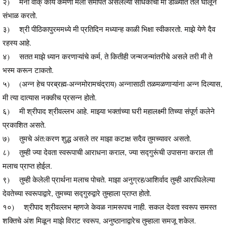
२) मनो वाक् काय कर्मणा मला समर्पित असलेल्या साधकांचा मी डोळ्यात तेल घालून
संभाळ करतो.
३) श्री पीठिकापुरममध्ये मी प्रतिदिन मध्यान्ह काळी भिक्षा स्वीकारतो. माझे येणे दैव
रहस्य आहे.
४) सतत माझे ध्यान करणाऱ्यांचे कर्म, ते कितीही जन्मजन्मांतरीचे असले तरी मी ते
भस्म करून टाकतो.
५) (अन्न हेच परब्रह्म-अन्नमोरामचंद्राय) अन्नासाठी तळमळणाऱ्यांना अन्न दिल्यास,
मी त्या दात्यास नक्कीच प्रसन्न होतो.
६) मी श्रीपाद श्रीवल्लभ आहे. माझ्या भक्तांच्या घरी महालक्ष्मी तिच्या संपूर्ण कलेने
प्रकाशित असते.
७) तुमचे अंत:करण शुद्ध असले तर माझा कटाक्ष सदैव तुमच्यावर असतो.
८) तुम्ही ज्या देवता स्वरूपाची आराधना कराल, ज्या सद्गुरूंची उपासना कराल ती
मलाच प्राप्त होईल.
९) तुम्ही केलेली प्रार्थना मलाच पोचते. माझा अनुग्रह/आशिर्वाद तुम्ही आराधिलेल्या
देवतेच्या स्वरूपाद्वारे, तुमच्या सद्गुरुद्वारे तुम्हाला प्राप्त होतो.
१०) श्रीपाद श्रीवल्लभ म्हणजे केवळ नामरूपच नाही. सकल देवता स्वरूप समस्त
शक्तिचे अंश मिळून माझे विराट स्वरूप, अनुष्ठानाद्वारेच तुम्हाला समजू शकेल.