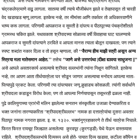
‘श्रीपाद’ असे त्याचे नामकरण करण्यात आले. बीजेच्या चंद्राप्रमाणे श्रीपाद
चंद्रकलेप्रमाणे वाढू लागला. सातव्या वर्षी त्याचे मौजीबंधन झाले व तेव्हापासून तो चारही
वेद खडाखड म्हणू लागला. इतकेच नव्हे, तर मीमांसा आणि तर्कावर तो अधिकारवाणीने
भाष्य करू लागला. परिणामी आपळराज व सुमती हे दांपत्य व पीठापूरच्या पंचक्रोशीतले
ग्रामस्थ चकित झाले. यथावकाश श्रीपादच्या सोळाव्या वर्षी विवाहाचा घाट घालण्याचे
आपळराज व सुमती दांपत्याने ठरविले व आपला मानस त्याला बोलून दाखवला; पण त्याने
‘‘वैराग्य हीच माझी स्त्री असून अन्य
स्पष्ट शब्दांत नकार दिला व तो हसून म्हणाला, की
स्त्रिया मला मातेसमान आहेत.’’
"जाणे असे उत्तरपंथा |दीक्षा द्यावया साधुजना ||"
तसेच
असे आपले अवतारकार्य असल्याचे श्रीपाद वल्लभांनी त्यांना निक्षून सांगितले. इतकेच
नव्हे, तर आपण आता तीर्थयात्रेला घर सोडून जाणार असल्याचा मनोदय आपल्या माता-
पित्यापुढे प्रकट केला. परिणामी त्या दांपत्यावर जणू कुर्‍हाडच कोसळली. त्यांनी सर्वार्थाने
श्रीपादला कडाडून विरोध केला; पण तो आपल्या निर्णयापासून तसूभरही ढळला नाही.
पुढे कालियुगाच्या प्रारंभी मलिन झालेल्या सनातन संस्कृतीला उजाळा देण्याकरिता व
भक्त जनांना तारण्याकरिता "श्रीपादश्रीवल्लभ" नामक हा दत्तात्रेयांचा दुसरा अवतार
पिठापूर नामक नगरात झाला. इ. स. १३२०. भक्तांनुग्रहाकारणे ते तीर्थ यात्रेस निघाले.
फिरत फिरत रायचूर जिल्ह्यात असलेल्या कुरवपूर (कुरगड्डी) येथे येऊन वास्तव्यास
राहिले. श्रीपादश्रीवल्लभांचे दिव्यरूप असे होते- पायात दिव्य खडावा, कटीला कौपिन व