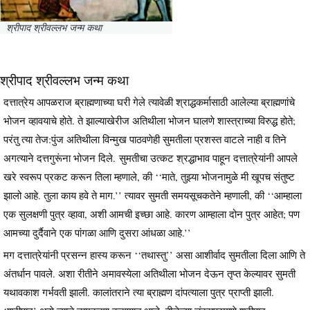
श्रीपाद श्रीवल्लभ जन्म कथा
श्रीपाद श्रीवल्लभ जन्म कथा
दत्तात्रेय आपळराज ब्राह्मणाच्या घरी गेले त्यावेळी श्राद्धकर्मासाठी आलेल्या ब्राह्मणांचे
भोजन व्हावयाचे होते. ते झाल्याखेरीज अतिथीला भोजन घालणे शास्त्राच्या विरुद्ध होते;
परंतु त्या तेज:पुंज अतिथीला विन्मुख पाठवणेही सुमतीला प्रशस्त वाटले नाही व तिने
अगत्याने दत्तगुरूंना भोजन दिले. सुमतीचा उत्कट श्रद्धाभाव पाहून दत्तात्रेयांनी आपले
खरे स्वरूप प्रकट करून तिला म्हणाले, की ‘‘माते, तुझ्या भोजनामुळे मी खूपच संतुष्ट
झालो आहे. तुला काय हवे ते माग.’’ त्यावर सुमती समयसूचकतेने म्हणाली, की ‘‘आम्हाला
एक सुलक्षणी पुत्र व्हावा, अशी आमची इच्छा आहे. कारण आम्हाला दोन पुत्र आहेत; पण
आमच्या दुर्दैवाने एक पांगळा आणि दुसरा आंधळा आहे.’’
मग दत्तात्रेयांनी प्रसन्न हास्य करून ‘‘तथास्तु’’ असा आशीर्वाद सुमतीला दिला आणि ते
अंतर्धान पावले. अशा रीतीने अमावस्येला अतिथीला भोजन देऊन तृप्त केल्यावर सुमती
यथावकाश गर्भवती झाली. कालांतराने त्या ब्राह्मण दांपत्याला पुत्र प्राप्ती झाली.