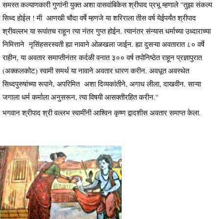
समस्त कल्याणकारी गुणांनी युक्त अशा वासवांबिकेस श्रीपाद प्रभू म्हणाले ''तुझा संकल्प
सिध्द होईल ! मी आणखी चौदा वर्षे म्हणजे या शरिराला तीस वर्ष येईपर्यंत श्रीपाद
श्रीवल्लभ या रूपांतच राहून त्या नंतर गुप्त होईन. त्यानंतर संन्यास धर्माच्या उध्दाराच्या
निमित्ताने नृसिंहसरस्वती ह्या नावाने ओळखला जाईन. ह्या दुसऱ्या अवतारात ८० वर्षे
राहीन, या अवतार समाप्तीनंतर कर्दळी वनात ३०० वर्ष तपोनिष्ठेत राहून प्रज्ञापुरात
(अक्कलकोट) स्वामी समर्थ या नावाने अवतार धारण करीन. अवधूत अवस्थेत
सिध्दपुरुषांच्या रूपाने, अपरिमित अशा दिव्यकांतीने, अगाध लीला, दाखवीन. साऱ्या
जगाला धर्म कर्माला अनुसरून, त्या विषयी आसक्तीरहित करीन.''
भगवान श्रीपाद श्री वल्लभ स्वामींनी आश्विन कृष्ण द्वादशीस अवतार समाप्त केला.