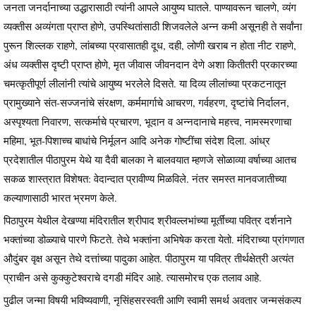
जनता जनर्दानाच्या उद्धारासाठी त्यांनी आपले आयुष्य घातले. पाण्यावरून चालणे, व्यंग
व्यक्तीस अव्यंगता प्राप्त होणे, उपस्थितांसाठी शिजवलेले अन्न कमी असूनही ते सर्वांना
पुरून शिल्लक राहणे, लांबच्या प्रवासातही दूध, दही, लोणी खराब न होता नीट राहणे,
अंध व्यक्तीस दृष्टी प्राप्त होणे, मृत जीवास जीवनदान देणे अशा कितीतरी प्रकारच्या
चमत्कृतीपूर्ण लीलांनी त्यांचे आयुष्य भरलेले दिसते. या दिव्य लीलांच्या प्रकटनातून
प्रामुख्याने संत-सज्जनांचे संरक्षण, कर्ममार्गाचे आचरण, गर्वहरण, दृष्टांचे निर्दालन,
अस्पृश्यता निवारण, सत्कर्माचे प्रचारण, भूदान व अन्नदानाचे महत्त्व, नामस्मरणाचा
महिमा, भूत-पिशाच्च बाधांचे निर्मूलन आदि अनेक गोष्टींचा संदेश दिला. आंध्र
प्रदेशातील पीठापुरम येथे या दैवी बालका ने बालवयात म्हणजे सोळाव्या वर्षाच्या आतच
सकळ शास्त्रात विशेषत: वेदान्दात प्रावीण्य मिळविले. नंतर समस्त मानवजातीच्या
कल्याणासाठी भारत भ्रमण केले.
पिठापुरम येथील देखण्या मंदिरातील श्रीपाद श्रीवल्लभांच्या मूर्तींच्या पवित्र दर्शनाने
भक्तांच्या डोळ्याचे पारणे फिटते. तेथे भक्तांना अभिषेक करता येतो. मंदिराच्या प्रांगणात
औदुंबर वृक्ष असून तेथे दत्तांच्या पादुका आहेत. पीठापुरम या पवित्र तीर्थक्षेत्री अत्यंत
प्राचीन असे कुक्कुटेश्वराचे दगडी मंदिर आहे. त्यासमोरच एक तलाव आहे.
पुढील जन्मा विषयी भविष्यवाणी, नृसिंहसरस्वती आणि स्वामी समर्थ अवतार जन्मसंकल्प