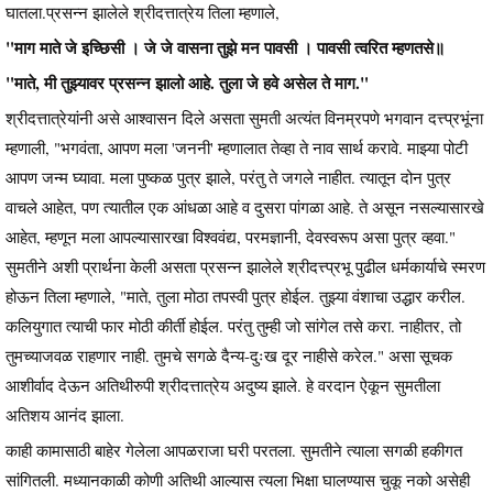
घातला.प्रसन्न झालेले श्रीदत्तात्रेय तिला म्हणाले,
"माग माते जे इच्छिसी । जे जे वासना तुझे मन पावसी । पावसी त्वरित म्हणतसे॥
"माते, मी तुझ्यावर प्रसन्न झालो आहे. तुला जे हवे असेल ते माग."
श्रीदत्तात्रेयांनी असे आश्वासन दिले असता सुमती अत्यंत विनम्रपणे भगवान दत्त्प्रभूंना
म्हणाली, "भगवंता, आपण मला 'जननी' म्हणालात तेव्हा ते नाव सार्थ करावे. माझ्या पोटी
आपण जन्म घ्यावा. मला पुष्कळ पुत्र झाले, परंतु ते जगले नाहीत. त्यातून दोन पुत्र
वाचले आहेत, पण त्यातील एक आंधळा आहे व दुसरा पांगळा आहे. ते असून नसल्यासारखे
आहेत, म्हणून मला आपल्यासारखा विश्ववंद्य, परमज्ञानी, देवस्वरूप असा पुत्र व्हवा."
सुमतीने अशी प्रार्थना केली असता प्रसन्न झालेले श्रीदत्त्प्रभू पुढील धर्मकार्याचे स्मरण
होऊन तिला म्हणाले, "माते, तुला मोठा तपस्वी पुत्र होईल. तुझ्या वंशाचा उद्धार करील.
कलियुगात त्याची फार मोठी कीर्ती होईल. परंतु तुम्ही जो सांगेल तसे करा. नाहीतर, तो
तुमच्याजवळ राहणार नाही. तुमचे सगळे दैन्य-दुःख दूर नाहीसे करेल." असा सूचक
आशीर्वाद देऊन अतिथीरुपी श्रीदत्तात्रेय अदुष्य झाले. हे वरदान ऐकून सुमतीला
अतिशय आनंद झाला.
काही कामासाठी बाहेर गेलेला आपळराजा घरी परतला. सुमतीने त्याला सगळी हकीगत
सांगितली. मध्यानकाळी कोणी अतिथी आल्यास त्यला भिक्षा घालण्यास चुकू नको असेही