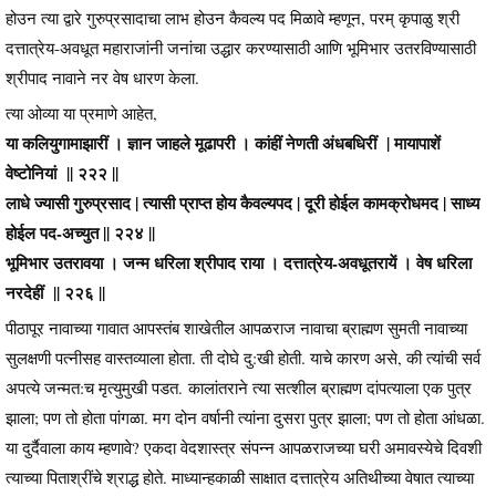
होउन त्या द्वारे गुरुप्रसादाचा लाभ होउन कैवल्य पद मिळावे म्हणून, परम् कृपाळु श्री
दत्तात्रेय-अवधूत महाराजांनी जनांचा उद्धार करण्यासाठी आणि भूमिभार उतरविण्यासाठी
श्रीपाद नावाने नर वेष धारण केला.
त्या ओव्या या प्रमाणे आहेत,
या कलियुगामाझारीं । ज्ञान जाहले मूढापरी । कांहीं नेणती अंधबधिरीं | मायापाशें
वेष्टोनियां || २२२ ||
लाधे ज्यासी गुरुप्रसाद | त्यासी प्राप्त होय कैवल्यपद | दूरी होईल कामक्रोधमद | साध्य
होईल पद-अच्युत || २२४ ||
भूमिभार उतरावया । जन्म धरिला श्रीपाद राया । दत्तात्रेय-अवधूतरायें । वेष धरिला
नरदेहीं || २२६ ||
पीठापूर नावाच्या गावात आपस्तंब शाखेतील आपळराज नावाचा ब्राह्मण सुमती नावाच्या
सुलक्षणी पत्नीसह वास्तव्याला होता. ती दोघे दु:खी होती. याचे कारण असे, की त्यांची सर्व
अपत्ये जन्मत:च मृत्युमुखी पडत. कालांतराने त्या सत्शील ब्राह्मण दांपत्याला एक पुत्र
झाला; पण तो होता पांगळा. मग दोन वर्षानी त्यांना दुसरा पुत्र झाला; पण तो होता आंधळा.
या दुर्दैवाला काय म्हणावे? एकदा वेदशास्त्र संपन्न आपळराजच्या घरी अमावस्येचे दिवशी
त्याच्या पिताश्रींचे श्राद्ध होते. माध्यान्हकाळी साक्षात दत्तात्रेय अतिथीच्या वेषात त्याच्या