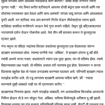
तुझ्या पांगळ्या आणि आंधळ्या भावंडांकडे कोण बघणार? आम्ही काही जन्मभर त्यांना
पुरणार नाही.’’ मंद स्मित करीत श्रीपादाने आपल्या दोन्ही बंधूंना हाक मारली आणि त्या
दोघांच्या मस्तकावर हात ठेवला आणि काय आश्चर्य! पांगळा धावू लागला आणि आंधळ्याला
दृष्टी आली. मग श्रीपाद जड अंत:करणाने निरोप घेऊन तीर्थयात्रेला रवाना झाले.
श्रीक्षेत्र काशीला मनोवेगाने जाऊन तेथे गुप्त रूपाने राहिले. तेथून पुढे बद्रिकाश्रमात
नारायणाचे दर्शन घेऊन गोकर्णास आले. तेथे तीन वर्षे वास्तव्य करून ते कुरवपुरास
प्रकट झाले.
गंगा-यमुना या पवित्र नद्यांच्या तिरावर वसलेल्या कुरवपुरात एक वेदशास्त्र संपन्न
ब्राह्मण वास्तव्याला होता. त्याच्या पत्नीचे नाव ‘अंबिका’. ते ब्राह्मण दांपत्य दु:खी होते.
त्यांची अपत्ये जगत नसत. कालांतराने त्यांना एक पुत्र झाला; पण तो मतिमंद होता. त्याचे
विद्याभ्यासात लक्ष नव्हते. तो मतिमंद असला तरी जात्याच हूड होता. वेदाध्ययन न करता
दिवसाचा बहुतेक वेळ तो गावात उनाडक्या करण्यात घालवत असे. परिणामी ब्राह्मण त्याला
मारझोड करीत असे. तो रडू लागताच ब्राह्मणी आपल्या पतीला म्हणे, की ‘‘त्याला
मारण्याचे तुम्ही थांबवले नाही तर मी प्राणत्याग करीन.’’
ब्राह्मणाचा निरुपाय झाला. त्याने मारझोड थांबवली; पण अल्पावधीतच किरकोळ आजाराचे
निमित्त होऊन तो हे जग सोडून गेला. अंबिका, पतीच्या वियोगामुळे अतिशय दु:खी झाली.
पित्याच्या मृत्यूचा त्या वांड मुलावर यत्किंचितही परिणाम झाला नाही. शेवटी ती एकुलता एक