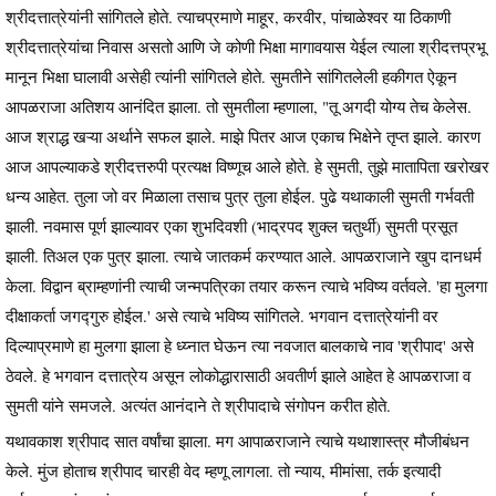
श्रीदत्तात्रेयांनी सांगितले होते. त्याचप्रमाणे माहूर, करवीर, पांचाळेश्वर या ठिकाणी
श्रीदत्तात्रेयांचा निवास असतो आणि जे कोणी भिक्षा मागावयास येईल त्याला श्रीदत्तप्रभू
मानून भिक्षा घालावी असेही त्यांनी सांगितले होते. सुमतीने सांगितलेली हकीगत ऐकून
आपळराजा अतिशय आनंदित झाला. तो सुमतीला म्हणाला, "तू अगदी योग्य तेच केलेस.
आज श्राद्ध खऱ्या अर्थाने सफल झाले. माझे पितर आज एकाच भिक्षेने तृप्त झाले. कारण
आज आपल्याकडे श्रीदत्तरुपी प्रत्यक्ष विष्णूच आले होते. हे सुमती, तुझे मातापिता खरोखर
धन्य आहेत. तुला जो वर मिळाला तसाच पुत्र तुला होईल. पुढे यथाकाली सुमती गर्भवती
झाली. नवमास पूर्ण झाल्यावर एका शुभदिवशी (भाद्रपद शुक्ल चतुर्थी) सुमती प्रसूत
झाली. तिअल एक पुत्र झाला. त्याचे जातकर्म करण्यात आले. आपळराजाने खुप दानधर्म
केला. विद्वान ब्राम्हणांनी त्याची जन्मपत्रिका तयार करून त्याचे भविष्य वर्तवले. 'हा मुलगा
दीक्षाकर्ता जगद्गुरु होईल.' असे त्याचे भविष्य सांगितले. भगवान दत्तात्रेयांनी वर
दिल्याप्रमाणे हा मुलगा झाला हे ध्य्नात घेऊन त्या नवजात बालकाचे नाव 'श्रीपाद' असे
ठेवले. हे भगवान दत्तात्रेय असून लोकोद्धारासाठी अवतीर्ण झाले आहेत हे आपळराजा व
सुमती यांने समजले. अत्यंत आनंदाने ते श्रीपादाचे संगोपन करीत होते.
यथावकाश श्रीपाद सात वर्षांचा झाला. मग आपाळराजाने त्याचे यथाशास्त्र मौजीबंधन
केले. मुंज होताच श्रीपाद चारही वेद म्हणू लागला. तो न्याय, मीमांसा, तर्क इत्यादी