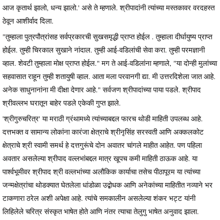
आज कृतार्थ झालो, धन्य झालो.' असे ते म्हणाले. श्रीपादांनी त्यांच्या मस्तकावर वरदहस्त
ठेवून आशीर्वाद दिला.
"तुम्हाला पुत्रपौत्रांसह सर्वप्रकारची सुखसमृद्धी प्राप्त होईल . तुम्हाला दीर्घायुष्य प्राप्त
होईल. तुम्ही चिरकाल सुखाने नांदाल. तुम्ही आई-वडिलांची सेवा करा. तुम्ही परमज्ञानी
व्हाल. शेवटी तुम्हाला मोक्ष प्राप्त होईल." मग ते आई-वडिलांना म्हणाले, "या दोन्ही मुलांच्या
सहवासात राहून तुम्ही शतायुषी व्हाल. आता मला परवानगी द्या. मी उत्तरदिशेला जात आहे.
अनेक साधुनानांना मी दीक्षा देणार आहे." सर्वजण श्रीपादांच्या पाया पडले. श्रीपाद
श्रीवल्लभ घरातून बाहेर पडले एकेकी गुप्त झाले.
'श्रीगुरुचरित्र' या मराठी ग्रंथामध्ये त्यांच्याबद्दल फारच थोडी माहिती उपलब्ध आहे.
दत्तभक्त व सामान्य लोकांना कारंजा क्षेत्राचे श्रीनृसिंह सरस्वती आणि अक्कलकोट
क्षेत्राचे श्री स्वामी समर्थ हे दत्तगुरूंचे दोन अवातर चांगले माहीत आहेत. पण पहिला
अवतार असलेल्या श्रीपाद वल्लभांबद्दल मात्र खूपच कमी माहिती ठाऊक आहे. या
पार्श्वभूमीवर श्रीपाद श्री वल्लभांच्या अलौकिक कार्याचा तसेच पीठापूरम या त्यांच्या
जन्मक्षेत्रांचा थोडक्यात घेतलेला धांडोळा उद्बोधक आणि अनेकांच्या माहितीत नव्याने भर
टाकणारा ठरेल अशी अपेक्षा आहे. त्यांचे समकालीन असलेल्या शंकर भट्ट यांनी
लिहिलेले चरित्र संस्कृत भाषेत होते आणि नंतर त्याचा तेलुगु भाषेत अनुवाद झाला.