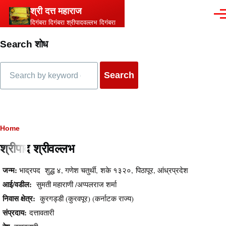
Skip to main content
श्री दत्त महाराज
Men
दिगंबरा दिगंबरा श्रीपादवल्लभ दिगंबरा
Search शोध
Search
Breadcrumb
Home
श्रीपाद श्रीवल्लभ
Content
जन्म:
भाद्रपद शुद्ध ४, गणेश चतुर्थी, शके १३२०, पिठापूर, आंध्रप्रदेश
आई/वडील:
सुमती महाराणी /अप्पलराज शर्मा
निवास क्षेत्र:
कुरगड्डी (कुरवपूर) (कर्नाटक राज्य)
संप्रदाय:
दत्तावतारी