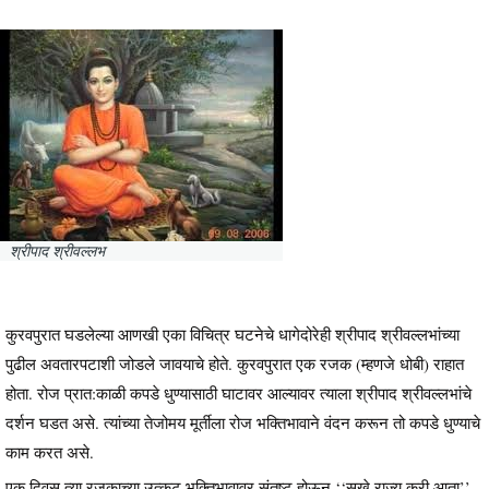
श्रीपाद श्रीवल्लभ
कुरवपुरात घडलेल्या आणखी एका विचित्र घटनेचे धागेदोरेही श्रीपाद श्रीवल्लभांच्या
पुढील अवतारपटाशी जोडले जावयाचे होते. कुरवपुरात एक रजक (म्हणजे धोबी) राहात
होता. रोज प्रात:काळी कपडे धुण्यासाठी घाटावर आल्यावर त्याला श्रीपाद श्रीवल्लभांचे
दर्शन घडत असे. त्यांच्या तेजोमय मूर्तीला रोज भक्तिभावाने वंदन करून तो कपडे धुण्याचे
काम करत असे.
एक दिवस त्या रजकाच्या उत्कट भक्तिभावावर संतुष्ट होऊन ‘‘सुखे राज्य करी आता’’