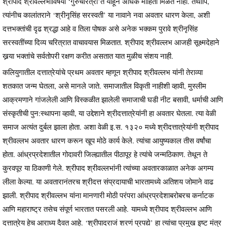
श्रीपाद श्रीवल्लभांविषयी ‘गुरुचरित्रा’त याहून अधिक माहिती मिळत नाही. तथापि,
त्यांनीच कालांतराने ‘श्रीनृसिंह सरस्वती’ या नावाने नवा अवतार धारण केला, अशी
दत्तभक्तांची दृढ श्रद्धा आहे व तिला पोषक असे अनेक भक्कम पुरावे श्रीनृसिंह
सरस्वतींच्या दिव्य चरित्रात वाचावयास मिळतात. श्रीपाद श्रीवल्लभ आजही सूक्ष्मदेहाने
खर्‍या भक्तांचे सर्वतोपरी रक्षण करीत असतात यात मुळीच संशय नाही.
कलियुगातील दत्तात्रेयांचे प्रथम अवतार म्हणून श्रीपाद श्रीवल्लभ यांनी तेराव्या
शतकात जन्म घेतला, असे मानले जाते. समाजातील विकृती नाहीशी व्हावी, मुस्लीम
आक्रमणाने गांजलेली आणि विस्कळीत झालेली समाजाची घडी नीट बसावी, धर्माची आणि
संस्कृतीची पुन:स्थापना व्हावी, या उद्देशाने श्रीदत्तात्रेयांनी हा अवतार घेतला. त्या वेळी
समाज अत्यंत दुर्बल झाला होता. अशा वेळी इ.स. १३२० मध्ये श्रीदत्तात्रेयांनी श्रीपाद
श्रीवल्लभ अवतार धारण करून खूप मोठे कार्य केले. त्यांचा आयुष्यकाल तीस वर्षांचा
होता. आंध्रप्रदेशातील गोदावरी जिल्ह्यातील पीठापूर हे त्यांचे जन्मठिकाण. तेथून ते
कुरवपूर या ठिकाणी गेले. श्रीपाद श्रीवल्लभांनी त्यांच्या अवतारकाळात अनेक अगम्य
लीला केल्या. या अवतारानंतरच श्रीदत्त संप्रदायाची भारतामध्ये अतिशय जोमाने वाढ
झाली. श्रीपाद श्रीवल्लभ यांना मानणारी मोठी परंपरा आंध्रप्रदेशाबरोबरच कर्नाटक
आणि महाराष्ट्र तसेच संपूर्ण भारतात पसरली आहे. यामध्ये श्रीपाद श्रीवल्लभ आणि
दत्तात्रेय हेच आराध्य दैवत आहे. ‘श्रीपादराजं शरणं प्रपद्ये’ हा त्यांचा प्रमुख इष्ट मंत्र