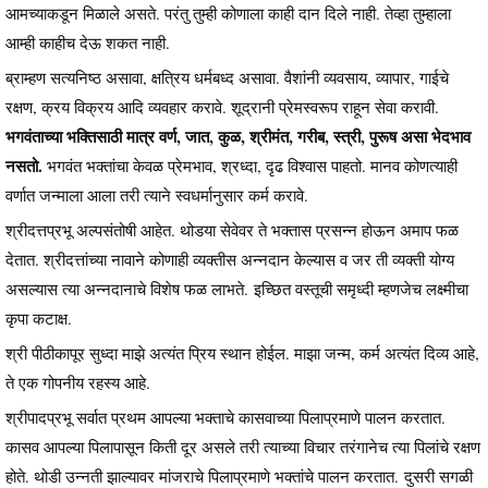
आमच्याकडून मिळाले असते. परंतु तुम्ही कोणाला काही दान दिले नाही. तेव्हा तुम्हाला
आम्ही काहीच देऊ शकत नाही.
ब्राम्हण सत्यनिष्ठ असावा, क्षत्रिय धर्मबध्द असावा. वैशांनी व्यवसाय, व्यापार, गाईचे
रक्षण, क्रय विक्रय आदि व्यवहार करावे. शूद्रानी प्रेमस्वरूप राहून सेवा करावी.
भगवंताच्या भक्तिसाठी मात्र वर्ण, जात, कुळ, श्रीमंत, गरीब, स्त्री, पुरूष असा भेदभाव
नसतो.
भगवंत भक्तांचा केवळ प्रेमभाव, श्रध्दा, दृढ विश्वास पाहतो. मानव कोणत्याही
वर्णात जन्माला आला तरी त्याने स्वधर्मानुसार कर्म करावे.
श्रीदत्तप्रभू अल्पसंतोषी आहेत. थोडया सेवेवर ते भक्तास प्रसन्न होऊन अमाप फळ
देतात. श्रीदत्तांच्या नावाने कोणाही व्यक्तीस अन्नदान केल्यास व जर ती व्यक्ती योग्य
असल्यास त्या अन्नदानाचे विशेष फळ लाभते. इच्छित वस्तूची समृध्दी म्हणजेच लक्ष्मीचा
कृपा कटाक्ष.
श्री पीठीकापूर सुध्दा माझे अत्यंत प्रिय स्थान होईल. माझा जन्म, कर्म अत्यंत दिव्य आहे,
ते एक गोपनीय रहस्य आहे.
श्रीपादप्रभू सर्वात प्रथम आपल्या भक्ताचे कासवाच्या पिलाप्रमाणे पालन करतात.
कासव आपल्या पिलापासून किती दूर असले तरी त्याच्या विचार तरंगानेच त्या पिलांचे रक्षण
होते. थोडी उन्नती झाल्यावर मांजराचे पिलाप्रमाणे भक्तांचे पालन करतात. दुसरी सगळी