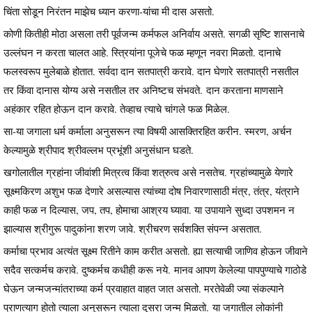
चिंता सोडून निरंतन माझेच ध्यान करणा-यांचा मी दास असतो.
कोणी कितीही मोठा असला तरी पूर्वजन्म कर्मफल अनिर्वाय असते. सगळी सृष्टि शासनाचे
उल्लंघन न करता चालत आहे. स्त्रियांना पूजेचे फळ म्हणून नवरा मिळतो. दानाचे
फलस्वरूप मुलेबाळे होतात. सर्वदा दान सतपात्री करावे. दान घेणारे सतपात्री नसतील
तर किंवा दानास योग्य असे नसतील तर अनिष्टच संभवते. दान करताना माणसाने
अहंकार रहित होऊन दान करावे. तेव्हाच त्याचे चांगले फळ मिळेल.
सा-या जगाला धर्म कर्माला अनुसरून त्या विषयी आसक्तिरहित करीन. स्मरण, अर्चन
केल्यामुळे श्रीपाद श्रीवल्लभ प्रभूंशी अनुसंधान घडते.
खगोलातील ग्रहांना जीवांशी मित्रत्व किंवा शत्रुत्व असे नसतेच. ग्रहांच्यामुळे येणारे
सूक्ष्मकिरण अशुभ फळ देणारे असल्यास त्यांच्या दोष निवारणासाठी मंत्र, तंत्र, यंत्राने
काही फळ न दिल्यास, जप, तप, होमाचा आश्रय घ्यावा. या उपायाने सुध्दा उपशमन न
झाल्यास श्रीगुरू पादुकांना शरण जावे. श्रीचरण सर्वशक्ति संपन्न असतात.
कर्माचा प्रभाव अत्यंत सूक्ष्म रितीने काम करीत असतो. ह्या सत्याची जाणिव होऊन जीवाने
सदैव सत्कर्मच करावे. दुष्कर्मच कधीही करू नये. मानव आपण केलेल्या पापपुण्याचे गाठोडे
घेऊन जन्मजन्मांतराच्या कर्म प्रवाहात वाहत जात असतो. मरतेवेळी ज्या संकल्पाने
प्राणत्याग होतो त्याला अनुसरून त्याला दुसरा जन्म मिळतो. या जगातील लोकांनी