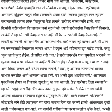
दर्शनशास्त्रांत पारंगत झाला. त्यावर भाष्य करू लागला. आचारधर्म, व्यवहारधर्म,
प्रायश्चित्ते, वेदांत इत्यादींचे ज्ञान तो लोकांना समजावून देऊ लागला. श्रीपादाची
असामान्य बुद्धिमत्ता पाहून लोक आश्चर्याने थक्क झाले. त्याच्या मुखातून ज्ञान श्रवण
करण्यासाठी आणेल लोक पीठापुरास येऊ लागले. श्रीपाद सोळा वर्षांचे झाले. माता-
पित्यांनी श्रीपादांच्या विवाहाबद्दल चर्चा सुरु केली. त्यांनी श्रीपादांना विवाहाविषयी विचारले,
त्यावेळी ते म्हणाले, "मी विवाह करणार नाही. मी वैराग्य स्त्रीशी विवाह केला आहे. मी
तापसी ब्रम्हचारी, योगश्री हीच आमची पत्नी होय. माझे नावच श्रीवल्लभ आहे. मी आता
तप करण्यासाठी हिमालयात जाणार आहे." हे ऐकून आई-वडिलांना खूप वाईट वाटले. परंतु
'तुला ज्ञानी पुत्र होईल. तो सांगेल तसे वागा.' हे श्रीदत्तप्रभूंचे शब्द सुमतीला आठवले. या
मुलाचा शब्द आपण मोडला तर काहीतरी विपरीत होईल तेव्हा याला अडवून चालणार नाही.
असा विचार करून आई-वडील त्यांना म्हणाले, "बाळा, तू आमच्या म्हातारपणी आमचा
सांभाळ करशील अशी आम्हाला आशा होती. पण आम्ही तुला अडवीत नाही." आपल्याला
पुत्रवियोग होणार या विचाराने सुमती दुःख करू लागली. तेव्हा श्रीपाद तिला समजावीत
म्हणाले, "तुम्ही कसलीही चिंता करू नका. तुम्हाला हवे असेल ते मिळेल." मग त्यांनी
आपल्या आंधळ्या व पांगळ्या बंधूंकडे अमृतदृष्टीने पहिले. आणि त्याचक्षणी परिस्पर्शाने
लोखंडाचे सोने होते त्याप्रमाणे त्या दोघा भावांना दिव्य देह प्राप्ती झाली. आंधळ्याला दृष्टी
आली व पांगळ्याला पाय आले. त्या दोघांनी श्रीपादांच्या चरणकमलांवर डोके ठेवले. 'आम्ही