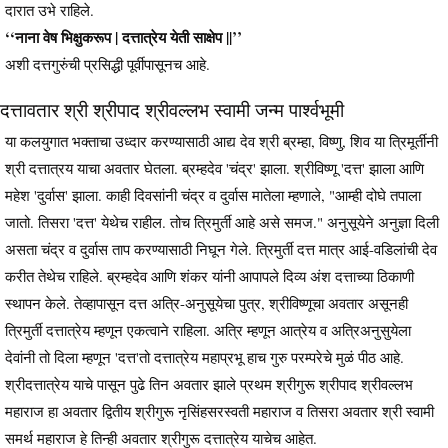
दारात उभे राहिले.
‘‘नाना वेष भिक्षुकरूप | दत्तात्रेय येती साक्षेप ||’’
अशी दत्तगुरुंची प्रसिद्धी पूर्वीपासूनच आहे.
दत्तावतार श्री श्रीपाद श्रीवल्लभ स्वामी जन्म पार्श्वभूमी
या कलयुगात भक्ताचा उध्दार करण्यासाठी आद्य देव श्री ब्रम्हा, विष्णु, शिव या त्रिमूर्तीनी
श्री दत्तात्रय याचा अवतार घेतला. ब्रम्हदेव 'चंद्र' झाला. श्रीविष्णू 'दत्त' झाला आणि
महेश 'दुर्वास' झाला. काही दिवसांनी चंद्र व दुर्वास मातेला म्हणाले, "आम्ही दोघे तपाला
जातो. तिसरा 'दत्त' येथेच राहील. तोच त्रिमुर्ती आहे असे समज." अनुसूयेने अनुज्ञा दिली
असता चंद्र व दुर्वास ताप करण्यासाठी निघून गेले. त्रिमुर्ती दत्त मात्र आई-वडिलांची देव
करीत तेथेच राहिले. ब्रम्हदेव आणि शंकर यांनी आपापले दिव्य अंश दत्ताच्या ठिकाणी
स्थापन केले. तेव्हापासून दत्त अत्रि-अनुसूयेचा पुत्र, श्रीविष्णूचा अवतार असूनही
त्रिमुर्ती दत्तात्रेय म्हणून एकत्वाने राहिला. अत्रि म्हणून आत्रेय व अत्रिअनुसुयेला
देवांनी तो दिला म्हणून 'दत्त'तो दत्तात्रेय महाप्रभू हाच गुरु परम्परेचे मुळं पीठ आहे.
श्रीदत्तात्रेय याचे पासून पुढे तिन अवतार झाले प्रथम श्रीगुरू श्रीपाद श्रीवल्लभ
महाराज हा अवतार द्वितीय श्रीगुरू नृसिंहसरस्वती महाराज व तिसरा अवतार श्री स्वामी
समर्थ महाराज हे तिन्ही अवतार श्रीगुरू दत्तात्रेय याचेच आहेत.