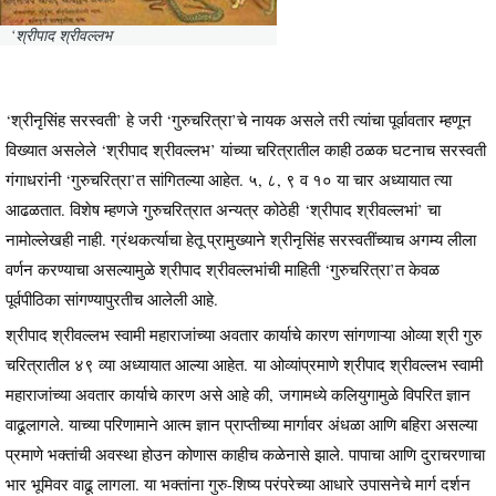
‘श्रीपाद श्रीवल्लभ
‘श्रीनृसिंह सरस्वती’ हे जरी ‘गुरुचरित्रा’चे नायक असले तरी त्यांचा पूर्वावतार म्हणून
विख्यात असलेले ‘श्रीपाद श्रीवल्लभ’ यांच्या चरित्रातील काही ठळक घटनाच सरस्वती
गंगाधरांनी ‘गुरुचरित्रा’त सांगितल्या आहेत. ५, ८, ९ व १० या चार अध्यायात त्या
आढळतात. विशेष म्हणजे गुरुचरित्रात अन्यत्र कोठेही ‘श्रीपाद श्रीवल्लभां’ चा
नामोल्लेखही नाही. ग्रंथकर्त्याचा हेतू प्रामुख्याने श्रीनृसिंह सरस्वतींच्याच अगम्य लीला
वर्णन करण्याचा असल्यामुळे श्रीपाद श्रीवल्लभांची माहिती ‘गुरुचरित्रा’त केवळ
पूर्वपीठिका सांगण्यापुरतीच आलेली आहे.
श्रीपाद श्रीवल्लभ स्वामी महाराजांच्या अवतार कार्याचे कारण सांगणाऱ्या ओव्या श्री गुरु
चरित्रातील ४९ व्या अध्यायात आल्या आहेत. या ओव्यांप्रमाणे श्रीपाद श्रीवल्लभ स्वामी
महाराजांच्या अवतार कार्याचे कारण असे आहे की, जगामध्ये कलियुगामुळे विपरित ज्ञान
वाढूलागले. याच्या परिणामाने आत्म ज्ञान प्राप्तीच्या मार्गावर अंधळा आणि बहिरा असल्या
प्रमाणे भक्तांची अवस्था होउन कोणास काहीच कळेनासे झाले. पापाचा आणि दुराचरणाचा
भार भूमिवर वाढू लागला. या भक्तांना गुरु-शिष्य परंपरेच्या आधारे उपासनेचे मार्ग दर्शन