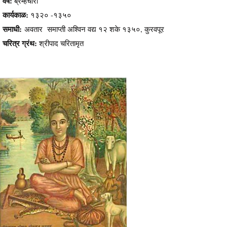
वेष:
ब्रम्हचारी
कार्यकाळ:
१३२० -१३५०
समाधी:
अवतार समाप्ती अश्विन वद्य १२ शके १३५०, कुरवपूर
चरित्र ग्रंथ:
श्रीपाद चरितामृत