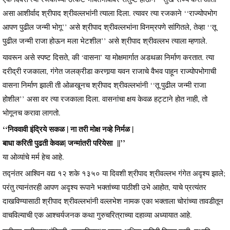
असा आशीर्वाद श्रीपाद श्रीवल्लभांनी त्याला दिला. त्यावर त्या रजकाने ‘‘राज्योपभोग
आपण पुढील जन्मी भोगू’’ असे श्रीपाद श्रीवल्लभांना विनम्रपणे सांगितले, तेव्हा ‘‘तू
पुढील जन्मी राजा होऊन मला भेटशील’’ असे श्रीपाद श्रीवल्लभ त्याला म्हणाले.
यावरून असे स्पष्ट दिसते, की ‘वासना’ या मोक्षमार्गात अडथळा निर्माण करतात. त्या
दरीद्री रजकाला, गंगेत जलक्रीडा करणार्‍या यवन राजाचे वैभव पाहून राज्योपभोगाची
वासना निर्माण झाली ती ओळखूनच श्रीपाद श्रीवल्लभांनी ‘‘तू पुढील जन्मी राजा
होशील’’ असा वर त्या रजकाला दिला. वासनांचा क्षय केवळ हट्टाने होत नाही, तो
भोगूनच करावा लागतो.
‘‘निववावी इंद्रिये सकळ | ना तरी मोक्ष नव्हे निर्मळ |
बाधा करिती पुढती केवळ| जन्मांतरी परियेसा ||’’
या ओव्यांचे मर्म हेच आहे.
तद्नंतर आश्विन वद्य १२ शके १३५० या दिवशी श्रीपाद श्रीवल्लभ गंगेत अदृश्य झाले;
परंतु त्यानंतरही आपण अदृश्य रूपाने भक्तांच्या पाठीशी उभे आहोत, याचे प्रत्यंतर
दाखविण्यासाठी श्रीपाद श्रीवल्लभांनी वल्लभेश नामक एका भक्ताला चोरांच्या तावडीतून
वाचविल्याची एक आश्चर्यजनक कथा गुरुचरित्राच्या दहाव्या अध्यायात आहे.