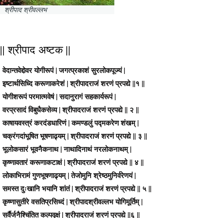
श्रीपाद श्रीवल्लभ
|| श्रीपाद अष्टक ||
वेदान्तवेद्दोवर योगीरूपं | जगत्प्रकाशं सुरलोकपूज्यं |
इष्टार्थसिध्दि करूणाकरेशं | श्रीपादराजं शरणं प्रपद्ये ||१ ||
योगीशरूपं परमात्मवेषं | सदानुरागं सहकार्यरूपं |
वरप्रसादं विबुधैकसेव्य | श्रीपादराजं शरणं प्रपद्ये || २ ||
काषायवस्त्रं करदंडधारिणं | कमण्डलुं पद्मकरेण शंखम् |
चक्रंगदांभूषित भूषणाढ्यम् | श्रीपादराजं शरणं प्रपद्ये || ३ ||
भूलोकसारं भूवनैकनाथ | नाथादिनाथं नरलोकनाथम् |
कृष्णावतारं करूणाकटाक्षं | श्रीपादराजं शरणं प्रपद्ये || ४ ||
लोकाभिरामं गुणभूषणाढ्यम् | तेजोमुनि श्रेष्ठमुनिर्वरेणयं |
समस्त दुःखानि भयानि शांतं | श्रीपादराजं शरणं प्रपद्ये || ५ ||
कृष्णासुतीरे वसतिप्रसिध्दं | श्रीपादश्रीवल्लभ योगिमूर्तिम् |
सर्वैर्जनैश्चिंतित कल्पवृक्षं | श्रीपादराजं शरणं प्रपद्ये ||६ ||