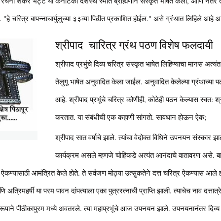
ी रचना शंकर भट्ट या कर्नाटकी देशस्थ स्मार्त ब्राह्मणाने संस्कृत भाषेत केली, आणि नंतर त्
"हे चरित्र बापन्नाचार्युलुच्या ३३व्या पिढीत प्रकाशित होईल." असे ग्रंथात लिहिले आहे 
श्रीपाद चारित्र ग्रंथ पठण विशेष फलदायी
श्रीपाद प्रभुंचे दिव्य चरित्र संस्कृत भाषेत लिहिण्याचा मानस अत्यंत
तेलुगू भाषेत अनुवादित केला जाईल. अनुवादित केलेल्या ग्रंथाच्या
आहे. श्रीपाद प्रभूंचे चरित्र कोणीही, कोठेही पठन केल्यास स्वत: श्री
करतात. या संबंधीची एक कहाणी सांगतो. सावधान होऊन ऐक;
श्रीपाद सात वर्षाचे झाले. त्यांचा वेदोक्त विधिने उपनयन संस्कार झ
कार्यक्रम असले म्हणजे चोहिकडे अत्यंत आनंदाचे वातावरण असे. बापना
 ऐकण्यासाठी आमंत्रित केले होते. ते सर्वजण मोठ्या उत्सुकतेने दत्त चरित्र ऐकण्यास आले ह
णि अत्रिमहर्षी या परम पावन दांपत्याला एका पुत्ररत्नाची प्राप्ति झाली. त्याचेच नाव दत्तात्रे
रूपाने पीठीकापुरम मध्ये अवतरले. त्या महाप्रभूंचे आज उपनयन झाले. उपनयनानंतर दिव्य