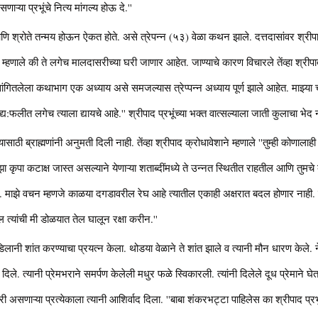
या प्रभूंचे नित्य मांगल्य होऊ दे.''
ि श्रोते तन्मय होऊन ऐकत होते. असे त्रेपन्न (५३) वेळा कथन झाले. दत्तदासांवर श्रीप
ना म्हणाले की ते लगेच मालदासरीच्या घरी जाणार आहेत. जाण्याचे कारण विचारले तेंव्हा श्री
ंगितलेला कथाभाग एक अध्याय असे समजल्यास त्रेप्पन्न अध्याय पूर्ण झाले आहेत. माझ्या चरित्
य:फलीत लगेच त्याला द्यायचे आहे.'' श्रीपाद प्रभूंच्या भक्त वात्सल्याला जाती कुलाचा भेद 
यासाठी ब्राह्मणांनी अनुमती दिली नाही. तेंव्हा श्रीपाद क्रोधावेशाने म्हणाले ''तुम्ही कोणाला
झा कृपा कटाक्ष जास्त असल्याने येणाऱ्या शताब्दींमध्ये ते उन्नत स्थितीत राहतील आणि तुमचे ब
ल. माझे वचन म्हणजे काळया दगडावरील रेघ आहे त्यातील एकाही अक्षरात बदल होणार नाही. तुम
्यांची मी डोळयात तेल घालून रक्षा करीन.''
िलानी शांत करण्याचा प्रयत्न केला. थोडया वेळाने ते शांत झाले व त्यानी मौन धारण केले. ने
न दिले. त्यानी प्रेमभराने समर्पण केलेली मधुर फळे स्विकारली. त्यांनी दिलेले दूध प्रेमाने घे
ी असणाऱ्या प्रत्येकाला त्यानी आशिर्वाद दिला. ''बाबा शंकरभट्टा पाहिलेस का श्रीपाद प्रभुच