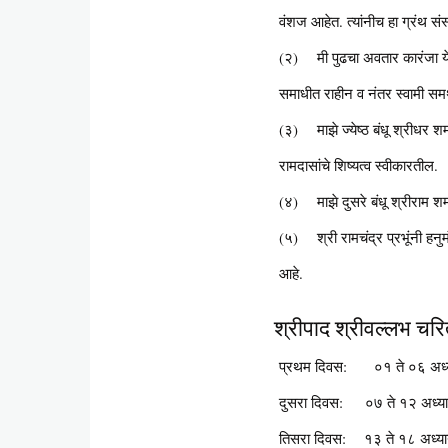
वंशज आहेत. त्यांनीच हा ग्रंथ सं
(२) मी पुढचा अवतार कारंजा येथे 
समाधीत राहीन व नंतर स्वामी समर
(३) माझे ज्येष्ठ बंधू श्रीधर शर
रामदासांचे शिष्यत्व स्वीकारतील.
(४) माझे दुसरे बंधू श्रीराम शर्
(५) श्री रामचंद्र प्रभूंनी हनु
आहे.
श्रीपाद श्रीवल्लभ चरित
प्रथम दिवस: ०१ ते ०६ अध्
दुसरा दिवस: ०७ ते १२ अध्य
तिसरा दिवस: १३ ते १८ अध्य