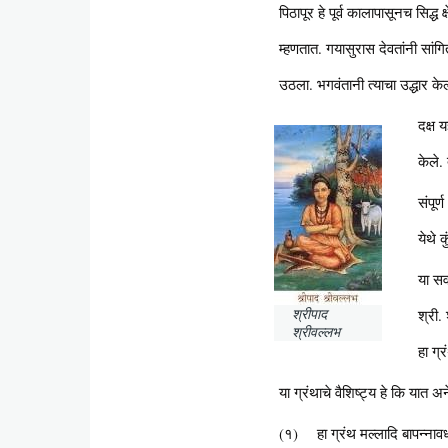
पिठापूर हे पूर्व कालापासूनच सिद्ध 
म्हणतात. गयासुरास देवतांनी सांग
उठला. भगवंतानी त्याचा उद्धार केल
दक्ष 
केले.
संपूर
येथे 
या सर
श्रीपाद
श्री.
श्रीवल्लभ
हा ग्
या ग्रंथाचे वैशिष्ट्य हे कि यात
(१) हा ग्रंथ मल्लादि बापन्नावधान