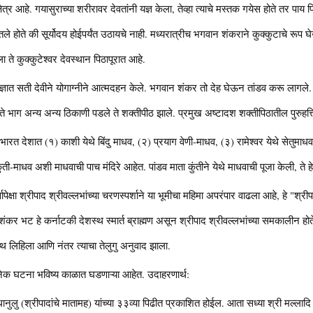
क्षेत्र आहे. गयासुराच्या शरीरावर देवतांनी यज्ञ केला, तेव्हा त्याचे मस्तक गयेस होते तर पाय प
ितले होते की सूर्योदय होईपर्यंत उठायचे नाही. मध्यरात्रीच भगवान शंकराने कुक्कुटाचे 
ा ते कुक्कुटेश्वर देवस्थान पिठापूरात आहे.
यज्ञात सती देवीने योगाग्नीने आत्मदहन केले. भगवान शंकर तो देह घेऊन तांडव करू लागले. 
 ते भाग अन्य अन्य ठिकाणी पडले ते शक्तीपीठ झाले. प्रमुख अष्टादश शक्तीपिठातील पुरुहत्त
्ण भारत देशात (१) काशी येथे बिंदु माधव, (२) प्रयाग वेणी-माधव, (३) रामेश्वर येथे सेतुमाध
कुंती-माधव अशी माधवाची पाच मंदिरे आहेत. पांडव माता कुंतीने येथे माधवाची पूजा केली, ते
्वापेक्षा श्रीपाद श्रीवल्लभांच्या चरणस्पर्शाने या भूमीचा महिमा अपरंपार वाढला आहे, हे "श्
 शंकर भट हे कर्नाटकी देशस्थ स्मार्त ब्राह्मण असून श्रीपाद श्रीवल्लभांच्या समकालीन होते. श
रंथ लिहिला आणि नंतर त्याचा तेलुगु अनुवाद झाला.
 अनेक घटना भविष्य काळात घडणाऱ्या आहेत. उदाहरणार्थ:
ुलु (श्रीपादांचे मातामह) यांच्या ३३व्या पिढीत प्रकाशित होईल. आता सध्या श्री मल्लादि गोव