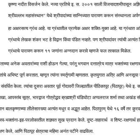
कृष्णा नदीत विसर्जन केले. नव्या प्रतिचे इ. स. २००१ साली विजयादशमीपासून अश्र्वि
श्रीवल्लभ महासंस्थान" येथे श्रीपादांच्या सान्निध्यात पारायण करून संस्थानला अर्प
हा अक्षरसत्य ग्रंथ आहे. या ग्रंथातील प्रत्येक अक्षर शक्ति-युक्त आहे. या ग्रंथात
ग्रंथाचे लेखक शंकर भट हे विद्वान किंवा पंडित नव्हते. पण श्रीपादांवर त्यांची अत्यंत नि
ग्रंथाचे पारायण करून ११ जणांना अन्नदान करावे म्हणजे फल तत्काल मिळेल.
ाच्या अनेक अवतारांच्या राशी होऊन गेल्या, परंतु भगवान दत्तात्रेय मात्र भक्तांच्या रक्
ंचे अभिष्ट पूर्ण करतात, म्हणून त्यांना स्मर्तृगामी म्हणतात. कृतयुगात अत्रि आणि अनसूया 
 संवर्धित केला. त्यांचा दुसरा अवतार पूर्व गोदावरी जिल्ह्यातील पीठिकापूर (पिठापूर) येथे इ
 शाखा, आपस्तंब सूत्र, भारद्वाज गोत्रोद्भव ब्रह्मश्री घंडिघोटा अप्पलराज शर्मा तथा अखंड सौ
भगवान बालकृष्णाच्या लीलेसारख्या अत्यंत मधुर व अद्भूत आहेत. पिठापुरम् येथे १६ वर्षे तर कु
्व-भक्तांना-इह-परलोकातील शाश्र्वत सुख प्रदान केले. दुष्ट-सहारार्थ व शिष्ट-रक्षणार्
षण केले, आणि पिठापूर क्षेत्राचा महिमा अनंत पटीने वाढविला.