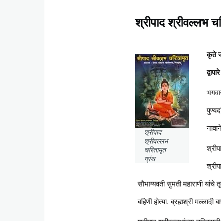
श्रीपाद श्रीवल्लभ चर
Content
कृते 
द्वाप
भगवान
पुण्य
नावान
श्रीपाद
श्रीवल्लभ
श्रीप
चरितामृत
ग्रंथ
श्रीप
सौभाग्यवती सुमती महाराणी यांचे 
बहिणी होत्या. ब्रह्मश्री मल्लादी