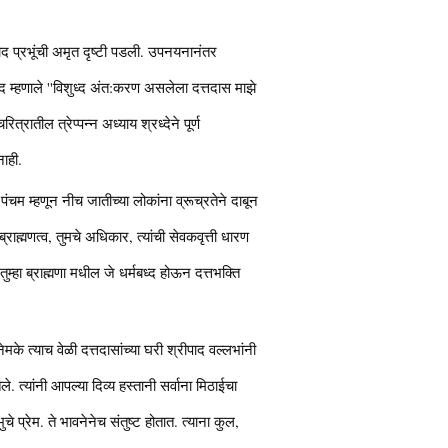
ाद प्रभूंची अमृत दृष्टी पडली. उपनयनानंतर
पाद म्हणाले ''विशुध्द अंत:करण असलेला दत्तदास माझे
रातील त्रेप्पन्न अध्याय श्रध्देने पूर्ण
नाही.
ही पंचम म्हणून नीच जातीच्या लोकांना व्रूच्रतेने दाबून
्राह्मणत्व, तुमचे अधिकार, त्यांची सेवकवृत्ती धारण
्हा ब्राह्मणा मधील जे धर्मबध्द होऊन दत्तभक्ति
मके त्याच वेळी दत्तदासांच्या घरी श्रीपाद वल्लभांनी
तले. त्यांनी आपल्या दिव्य हस्तानी सर्वाना मिठाईचा
े प्रेम. ते भावनेनेच संतुष्ट होतात. त्याना कुल,