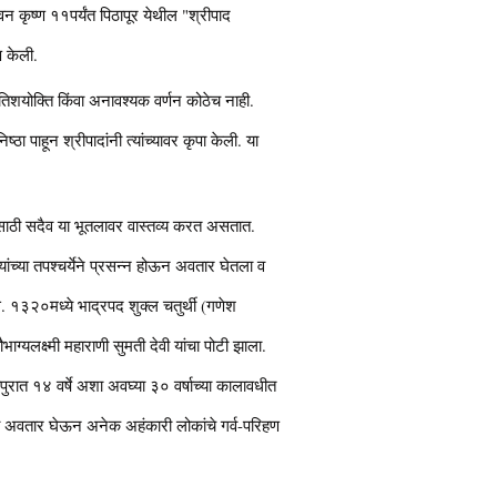
न कृष्ण ११पर्यंत पिठापूर येथील "श्रीपाद
ण केली.
 अतिशयोक्ति किंवा अनावश्यक वर्णन कोठेच नाही.
ष्ठा पाहून श्रीपादांनी त्यांच्यावर कृपा केली. या
षणासाठी सदैव या भूतलावर वास्तव्य करत असतात.
यांच्या तपश्चर्येने प्रसन्न होऊन अवतार घेतला व
. स. १३२०मध्ये भाद्रपद शुक्ल चतुर्थी (गणेश
भाग्यलक्ष्मी महाराणी सुमती देवी यांचा पोटी झाला.
रवपुरात १४ वर्षे अशा अवघ्या ३० वर्षाच्या कालावधीत
थ हा अवतार घेऊन अनेक अहंकारी लोकांचे गर्व-परिहण