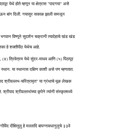
िठापूर येथे होते म्हणून या क्षेत्रास "पादगया" असे
रूप घेऊन बांग दिली. गयासुर सकाळ झाली समजून
भगवान विष्णूने सुदर्शन चक्रानी त्यादेहाचे खंड खंड
िका हे शक्तीपीठ येथेच आहे.
व, (४) त्रिवेत्रम येथे सुंदर-माधव आणि (५) पिठापूर
 हे स्थान. या स्थानास दक्षिण काशी असे पण म्हणतात.
रीपाद श्रीवल्लभ-चरित्रामृत" या ग्रंथाचे मूळ लेखक
्रीपाद श्रीवल्लभांच्या कृपेने त्यांनी संस्कृतमध्ये
िंद दीक्षितुलु हे मल्लादि बापन्नावधानुलुचे ३३वे