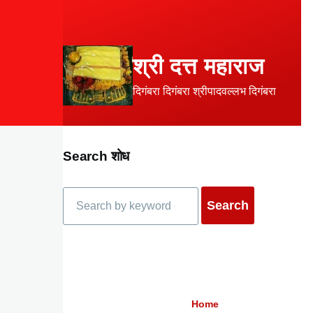
Skip to main content
श्री दत्त महाराज
दिगंबरा दिगंबरा श्रीपादवल्लभ दिगंबरा
Search शोध
Search
Home
Breadcrumb