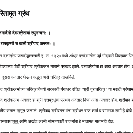
ितामृत ग्रंथ
जनार्दनो देवस्त्रेतायां रघुनन्दन: ।
ारे रामकृष्णौ च कलौ श्रीपाद वल्लभ: ॥
 दत्तात्रेय जगदोद्धारासाठी इ. स. १३२०मध्ये आंध्र प्रदेशातील पूर्व गोदावरी जिल्ह्यात पिठ
दांपत्याच्या पोटी श्रीपाद श्रीवल्लभ नावाने प्रकट झाले. दत्तात्रेयांचा हा आद्य अवतार होय. त
े दुसरा अवतार घेऊन अद्भुत असे चरित्र दाखविले.
ाद श्रीवल्लभांच्या चरित्राविषयी सरस्वती गंगाधर रचित "श्री गुरुचरित्र" या मराठी ग्रं
ाद श्रीवल्लभ अवतार हा श्री दत्तप्रभूंचा प्रथम अवतार किंवा आद्य अवतार होय. श्रीपाद 
तृतीय संतान म्हणून जन्मले. श्रीपाद श्रीवल्लभांना श्रीधर राज शर्मा व रामराज शर्मा हे द
 बापन्नावधानुलु आणि अखंड लक्ष्मी सौभाग्यवती राजमांबा हे मातामह-मातामही होत.