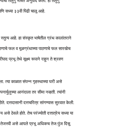
याचा तेलुगु भाषेत अनुवाद केला. ही तेलुगु
आणि सध्या ३३वी पिढी चालू आहे.
 स्तुत्य आहे. हा संस्कृत भाषेतील ग्रंथ कालांतराने
 पठणाचे फल व मूळग्रंथाच्या पाठणाचे फल सारखेच
पाद प्रभू तेथे सूक्ष्म रूपाने राहून ते श्रवण
ाला. त्या काळात संपन्न गृहस्थाच्या घरी असे
र्युलुच्या आनंदाला तर सीमा नव्हती. त्यांनी
ोते. दत्तदासानी दत्तचरित्र सांगण्यास सुरवात केली.
य असे ठेवले होते. तेच परंज्योती दत्तात्रेय सध्या या
 तेजस्वी असे आपले प्रभू अधिकच तेज:पुंज दिसू