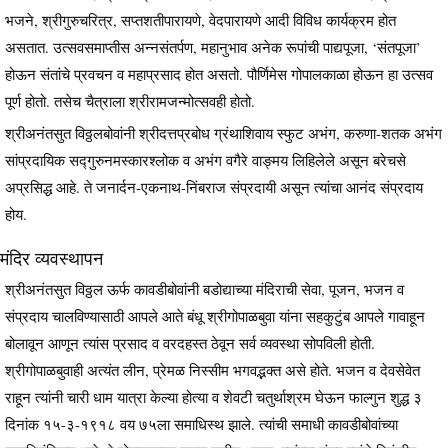
भजने, श्रीगुरुचरित्र, सप्तशतीपारायणे, वेदपारायणे आदी विविध कार्यक्रम होत
असतात. उत्सवसमाप्तीस अन्नसंतर्पण, महानुभाव अनेक रूपांची पाद्यपूजा, ‘संतपूजा’
होऊन संतांचे प्रवचन व महाप्रसाद होत असतो. पौर्णिमेस गोपालकाळा होऊन हा उत्सव
पूर्ण होतो. तसेच चैत्राला श्रीरामजन्मोत्सवही होतो.
श्रीअनंतसुत विठ्ठलबोवांनी श्रीदत्तप्रबोध ग्रंथाशिवाय स्फुट अभंग, करुणा-शतक अभंग
सांप्रदायिक सद्गुरुनमस्कारश्लोक व अभंग वगैरे वाङ्मय लिहिलेले असून बरेचसे
अप्रसिद्ध आहे. ते जनार्दन-एकनाथ-निंबराज संप्रदायी असून त्यांचा आनंद संप्रदाय
होय.
मंदिर व्यवस्थापन
श्रीअनंतसुत विठ्ठल ऊर्फ कावडीबोवांनी बडोद्याच्या मंदिराची सेवा, पूजन, भजन व
संप्रदाय चालविण्यासाठी आपले आते बंधू श्रीगोपाळबुवा यांना सहकुटुंब आपले गावाहून
बोलावून आणून त्यांस प्रसाद व वरदहस्त ठेवून सर्व व्यवस्था सोपविली होती.
श्रीगोपाळबुवाही अत्यंत लीन, प्रेमळ निस्सीम भगवद्भक्त असे होते. भजन व देवसेवेत
राहून त्यांनी चारी धाम यात्रा केल्या होत्या व शेवटी चतुर्थाश्रम घेऊन फाल्गुन शुद्ध ३
दिनांक १५-३-१९१८ वय ७५ला समाधिस्थ झाले. त्यांची समाधी कावडीबोवांच्या