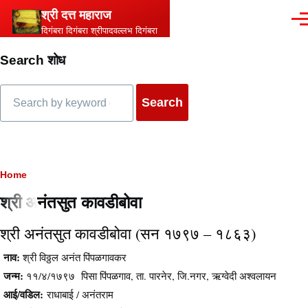
Skip to main content
श्री दत्त महाराज
Men
दिगंबरा दिगंबरा श्रीपादवल्लभ दिगंबरा
Search शोध
Search
Breadcrumb
Home
श्री अनंतसुत कावडीबोवा
श्री अनंतसुत कावडीबोवा (सन १७९७ – १८६३)
Content
नाव:
श्री विठ्ठल अनंत पिंपळगावकर
जन्म:
११/४/१७९७ पिसा पिंपळगाव, ता. पारनेर, जि.नगर, ऋग्वेदी अश्वलायन
आई/वडिल:
राधाबाई / अनंतराम