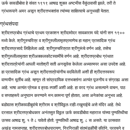
ऊर्फ कावडीबोवा हे संवत १९१९ आषाढ शुक्ल अष्टमीस वैकुंठवासी झाले, तरी ते
ग्रंथरूपाने अमर असून श्रीदत्तभक्तांस त्यांच्या साक्षित्वाचे अनुभवही येतात.
ग्रंथसंपदा
श्रीदत्तप्रबोध ग्रंथाचे प्रथम प्रकाशन श्रीदामोदर सावळाराम यंदे यांनी सन १९००
मध्ये केले. श्रीगुरुचरित्र व श्रीगुरुलीलामृतप्रमाणेच हा महान् प्रासादिक ग्रंथ
श्रीदत्तप्रसादे लिहिलेला आहे. श्रीगुरुचरित्रात श्रीगुरूंचे वर्णन आहे, तसेच
श्रीगुरुलीलामृतात श्रीअक्कलकोटस्वामींचे वर्णन आहे. श्रीदत्तप्रबोध ग्रंथात
श्रीदत्तात्रेयांनी आपली मातोश्री सती अनसूयेस केलेला अध्यात्मपर असा उपदेश आहे.
हा प्रासादिक ग्रंथ असून श्रीदत्तात्रेयांनीच वदविलेली अशी ही श्रीदत्तस्वरूप
वाग्मयीन मूर्तीच आहे. म्हणून तो सांप्रदायिक दत्तभक्तांना अत्यंत पूजनीय व संग्राह्य असा
आहे. भाषा अत्यंत प्रेमळ व ह्रद्य-स्पर्शी अशी आहे. हा वरद ग्रंथ असल्याने वाचन, पाठ
व सप्ताहरूपे अनुष्ठान करण्याने मन:कामना पूर्ण होतात, असा अनेकांचा अनुभव आहे.
बडोद्यास श्रीकावडीबुवांचे श्रीराम व श्रीविठ्ठल-राही-रखुमाईचे असे मंदिर आहे. तेथे
दरसाल श्रीदत्तप्रबोधकार अनंतसुत विठ्ठल ऊर्फ कावडीबोवा महाराज यांच्या पुण्यतिथीचा
उत्सव आषाढ शु. १ ते ८ पावेतो होतो. पुण्यतिथी आषाढ शु. ८ स असते. या उत्सवात
अखंड नामसप्ताह, श्रीदत्तप्रबोधपारायण, निरनिराळी संतमंडळींची कीर्तने, प्रवचने व