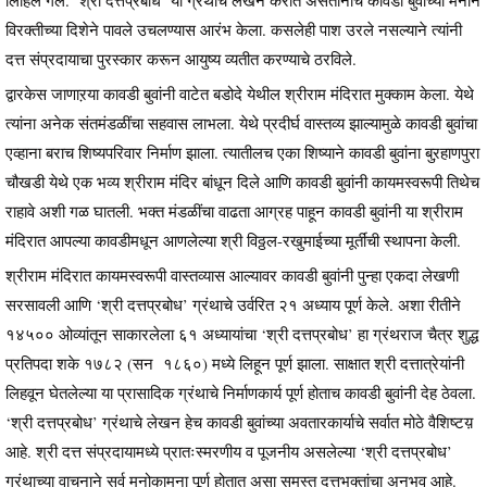
विरक्तीच्या दिशेने पावले उचलण्यास आरंभ केला. कसलेही पाश उरले नसल्याने त्यांनी
दत्त संप्रदायाचा पुरस्कार करून आयुष्य व्यतीत करण्याचे ठरविले.
द्वारकेस जाणाऱया कावडी बुवांनी वाटेत बडोदे येथील श्रीराम मंदिरात मुक्काम केला. येथे
त्यांना अनेक संतमंडळींचा सहवास लाभला. येथे प्रदीर्घ वास्तव्य झाल्यामुळे कावडी बुवांचा
एव्हाना बराच शिष्यपरिवार निर्माण झाला. त्यातीलच एका शिष्याने कावडी बुवांना बुऱहाणपुरा
चौखडी येथे एक भव्य श्रीराम मंदिर बांधून दिले आणि कावडी बुवांनी कायमस्वरूपी तिथेच
राहावे अशी गळ घातली. भक्त मंडळींचा वाढता आग्रह पाहून कावडी बुवांनी या श्रीराम
मंदिरात आपल्या कावडीमधून आणलेल्या श्री विठ्ठल-रखुमाईच्या मूर्तींची स्थापना केली.
श्रीराम मंदिरात कायमस्वरूपी वास्तव्यास आल्यावर कावडी बुवांनी पुन्हा एकदा लेखणी
सरसावली आणि ‘श्री दत्तप्रबोध’ ग्रंथाचे उर्वरित २१ अध्याय पूर्ण केले. अशा रीतीने
१४५०० ओव्यांतून साकारलेला ६१ अध्यायांचा ‘श्री दत्तप्रबोध’ हा ग्रंथराज चैत्र शुद्ध
प्रतिपदा शके १७८२ (सन १८६०) मध्ये लिहून पूर्ण झाला. साक्षात श्री दत्तात्रेयांनी
लिहवून घेतलेल्या या प्रासादिक ग्रंथाचे निर्माणकार्य पूर्ण होताच कावडी बुवांनी देह ठेवला.
‘श्री दत्तप्रबोध’ ग्रंथाचे लेखन हेच कावडी बुवांच्या अवतारकार्याचे सर्वात मोठे वैशिष्टय़
आहे. श्री दत्त संप्रदायामध्ये प्रातःस्मरणीय व पूजनीय असलेल्या ‘श्री दत्तप्रबोध’
ग्रंथाच्या वाचनाने सर्व मनोकामना पूर्ण होतात असा समस्त दत्तभक्तांचा अनुभव आहे.