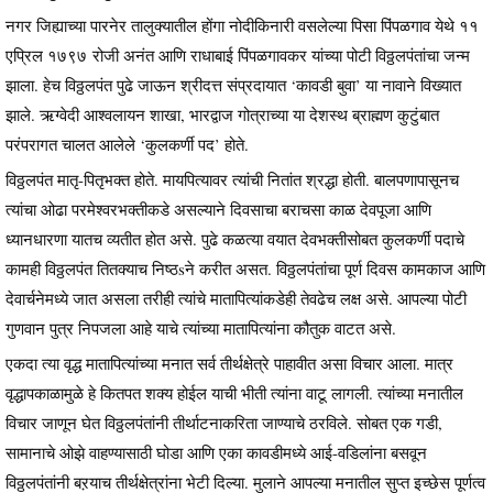
नगर जिह्याच्या पारनेर तालुक्यातील होंगा नोदीकिनारी वसलेल्या पिसा पिंपळगाव येथे ११
एप्रिल १७९७ रोजी अनंत आणि राधाबाई पिंपळगावकर यांच्या पोटी विठ्ठलपंतांचा जन्म
झाला. हेच विठ्ठलपंत पुढे जाऊन श्रीदत्त संप्रदायात ‘कावडी बुवा’ या नावाने विख्यात
झाले. ऋग्वेदी आश्वलायन शाखा, भारद्वाज गोत्राच्या या देशस्थ ब्राह्मण कुटुंबात
परंपरागत चालत आलेले ‘कुलकर्णी पद’ होते.
विठ्ठलपंत मातृ-पितृभक्त होते. मायपित्यावर त्यांची नितांत श्रद्धा होती. बालपणापासूनच
त्यांचा ओढा परमेश्वरभक्तीकडे असल्याने दिवसाचा बराचसा काळ देवपूजा आणि
ध्यानधारणा यातच व्यतीत होत असे. पुढे कळत्या वयात देवभक्तीसोबत कुलकर्णी पदाचे
कामही विठ्ठलपंत तितक्याच निष्ठsने करीत असत. विठ्ठलपंतांचा पूर्ण दिवस कामकाज आणि
देवार्चनेमध्ये जात असला तरीही त्यांचे मातापित्यांकडेही तेवढेच लक्ष असे. आपल्या पोटी
गुणवान पुत्र निपजला आहे याचे त्यांच्या मातापित्यांना कौतुक वाटत असे.
एकदा त्या वृद्ध मातापित्यांच्या मनात सर्व तीर्थक्षेत्रे पाहावीत असा विचार आला. मात्र
वृद्धापकाळामुळे हे कितपत शक्य होईल याची भीती त्यांना वाटू लागली. त्यांच्या मनातील
विचार जाणून घेत विठ्ठलपंतांनी तीर्थाटनाकरिता जाण्याचे ठरविले. सोबत एक गडी,
सामानाचे ओझे वाहण्यासाठी घोडा आणि एका कावडीमध्ये आई-वडिलांना बसवून
विठ्ठलपंतांनी बऱयाच तीर्थक्षेत्रांना भेटी दिल्या. मुलाने आपल्या मनातील सुप्त इच्छेस पूर्णत्व