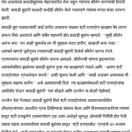
घेत असलेल्या कावडीबुवांच्या चेहऱयावरील तेज पाहून त्यांनाच कीर्तन करण्याची विनंती
केली. कावडी बुवांनी याआधी कधीही कीर्तन केले नसल्याने त्यांच्या मनात शंका उत्पन्न
झाली.
कावडी बुवा गावकऱयांशी चर्चा करीत असताना साक्षात श्री दत्तात्रेय ब्राह्मण वेष धारण
करून तिथे अवतरले आणि चर्चेत सहभागी होत कावडी बुवांना म्हणाले, ‘‘तुम्ही कीर्तन
आरंभ करा. जर काही चुकलेच तर मी तुम्हाला मदत करीन. काळजी करू नका.’’
आश्चर्य म्हणजे पूर्वानुभव नसतानाही कावडी बुवांनी केलेले कीर्तन फारच रंगले.
ग्रामस्थांना कावडी बुवांचे कीर्तन फारच आवडले. कीर्तनाची सांगता झाल्यानंतर
आश्चर्यचकित झालेल्या कावडी बुवांना पुन्हा त्या ब्राह्मणाने गाठले आणि ‘‘आपण श्री
दत्तात्रेयांवर ग्रंथलेखन करावे’’ अशी सूचना केली आणि ‘‘काही अडचण असल्यास मी
तुम्हाला सहाय्य करीन’’ असे आश्वासनही दिले. त्या ब्राह्मणवेषधारी श्री दत्तात्रेयांचा
आशीर्वाद घेऊन कावडी बुवांनी‘ गाव सोडले आणि उज्जैन या क्षेत्री पोहोचले.
उज्जैन येथे गेल्यावर कावडी बुवांनी तिथे श्री दत्तात्रेयांच्या अवतारकार्यातील
लीलाप्रसंगावर आधारित ग्रंथ लिहिण्याचा संकल्प केला आणि विस्मयकारकरीत्या त्यांच्या
हातून श्री दत्तकृपेने एकामागोमाग एक अशा अर्थपूर्ण सुमधूर ओव्यांची निर्मिती होत गेली.
पाहता पाहता अल्पावधीतच कावडी बुवांच्या हातून ‘श्री दत्तप्रबोध’ ग्रंथाचे 40 अध्याय
लिहिले गेले. ‘श्री दत्तप्रबोध’ या ग्रंथाचे लेखन करीत असतानाच कावडी बुवांच्या मनाने