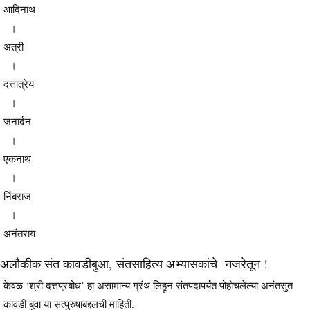
आदिनाथ
।
अत्री
।
दत्तात्रेय
।
जनार्दन
।
एकनाथ
।
निंबराज
।
अनंतराय
अलौकीक संत कावडीबुआ, संतसाहित्य अभ्यासकांचे नजरेतून !
केवळ ‘श्री दत्तप्रबोध’ हा असामान्य ग्रंथ लिहून संतपदापर्यंत पोहोचलेल्या अनंतसुत
कावडी बुवा या सत्पुरुषाबद्दलची माहिती.