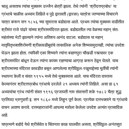
चालू असताच त्यांचा मुक्काम उज्जैन क्षेत्री झाला. तेथे त्यांनी ‘श्रीदत्तप्रबोध’ या
ग्रंथाचे चाळीस अध्याय लिहिले व पुढे द्वारावती (द्वारका) यात्रेस जाण्याच्या विचाराने
यात्रा करून सन १८५६ च्या सुमारास बडोद्यास आले. प्रथम त्यांचा मुक्काम वाडीतील
श्रीमंत राजे पांढरे यांच्या श्रीराममंदिरात झाला. बडोद्यातील त्या वेळच्या महान् संत-
महंतांच्या भेटी झाल्याने त्यांना अतिशय आनंद वाटला. बडोद्यास या महान्
मातृपितृभक्तशिरोमणी श्रीकावडीबुवांचे तत्कालिक अनेक शिष्यसमुदायही, त्यांचा उपदेश
घेऊन झाला होता. त्यांपैकी एका शिष्याने त्यांना बऱ्हाणपुरा चौखडी रस्त्यावर एक
श्रीराममंदिर बांधून देऊन त्यांना कायम राहण्याचा आग्रह करून ठेवून घेतले. याच
श्रीरामाच्या मंदिरात कावडीत बसून आणलेल्या श्रीविठ्ठल-रखुमाईच्या मूर्तीची त्यांनी
स्थापना केली व संवत १९१५ मध्ये तेथे मुक्कामास आले. याच मंदिरात वास्तव्य
केल्यानंतर श्रीदत्तप्रबोध ग्रंथाचे उरलेले २१ अध्याय त्यांनी लिहिले. असा हा ६१
अध्यायांचा ग्रंथ त्यांनी संवत १९१६ प्रजापती नाम संवत्सरी शके १७८२ चैत्र शुद्ध
प्रतिपदा भ्रुगुवारी इ. सन १८६० मध्ये लिहून पूर्ण केला. प्रत्येक दत्तभक्ताने या ग्रंथाचे
वाचन अवश्य करावे. दत्तमहाराजांनी आपल्या मातेला केलेला उपदेश अत्यंत प्रासादिक
आहे.
याप्रमाणे बडोदे येथे श्रीसेवेत व चिंतनात काळ घालवीत असता, श्रीविठ्ठल-अनंतसुत