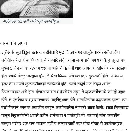
अलौकीक संत श्री अनंतसुत कावडीबुआ
जन्म व बालपण
श्रीअनंतसुत विठ्ठल ऊर्फ कावडीबोवा हे मूळ जिल्हा नगर तालुके पारनेरमधील होंगा
नदीतीरावरील पिसा पिंपळगांवचे राहणारे होते. त्यांचा जन्म शके १७१९ चैत्र शुक्ल १५
बुधवार, दिनांक ११-४-१७९७ चा आहे. ते ऋग्वेदी आश्वलायन शाखीय देशस्थ ब्राह्मण
होत. त्यांचे गोत्र भारद्वाज होय. ते पिसा पिंपळगावचे वतनदार कुळकर्णी होते. याशिवाय
इतर तीन गावचे कुळकर्णीपणही त्यांचेकडे होते. त्यांचे संपूर्ण नाव विठ्ठल अनंत
पिंपळगावकर असे होते. ईश्वरभजनात व देवसेवेत राहून ते कुळकर्णीपणाचे कामही पहात
होते. ते पुंडलिक व श्रावणासारखे मातृपितृभक्त होते. मातापित्यांचा वृद्धापकाळ झाला, त्या
वेळी पित्याने स्वत:स कावडीत बसवून काशीयात्रेस नेण्याची आज्ञा केली. आज्ञा शिरसावंद्य
मानून विठ्ठलबोवांनी आपले वडील अनंतराम व मातोश्री सौ. राधाबाई यांना कावडीत
बसवून बरोबर एक रामा नावाचा गडी व सामानासाठी एक घोडा यांसह ते काशीयात्रेस
निघाले. मातापित्यांस कावडीत बसवून यात्रा करविल्या म्हणून त्यांचे नाव कावडीबोवा असे