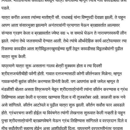
पडले.
यात्रा करीत असता त्यांच्या मातोश्री सौ. राधाबाई यांना विष्णुपदी देवाज्ञा झाली, ते पाहून
आपण आता संसारमुक्त झाल्याने अनंतरावांनी प्रयागात येऊन ब्रह्मावर्तात आल्यावर
संन्यास ग्रहण केला व ब्रह्मावर्तात ज्येष्ठ वद्य ५ स समाधे घेऊन ते नारायणस्वरूपी लीन
झाले. त्यांना तेथे जलसमाधी देण्यात आली. तेथे त्यांचे और्ध्वदेहिक कार्य आटोपल्यावर त्या
रिकाम्या कावडीत आता श्रीविठ्ठलरखुमाईच्या मूर्ती ठेवून कावडीसह विठ्ठलबोवांनी पुढील
यात्रा सुरू केली.
याप्रमाणे यात्रा सुरू असताना गालव क्षेत्री मुक्काम होता व त्या दिवशी
श्रीदत्तजयंतीचीही पर्वणी होती. गावात दत्तजन्मासाठी कोणी कीर्तनकार मिळेना; म्हणून
गावकऱ्यांनी बुवांस कीर्तन करण्यास विनंती केली. पण आपणांस कसे जमेल म्हणून ते
मंडळीशी बोलत असता विप्ररूपाने येवून श्रीदत्तात्रेयांनी त्यांना कीर्तन करण्यास व ग्रंथ
लिहिण्यास आज्ञा केली व प्रसाद खाण्यास दिला व मी तुजबरोबर आहे. काळजी करू नये
असे सांगितले. कीर्तन आटोपले व पुढील यात्रा सुरू झाली. कीर्तन सर्वांस फार आवडले
होते. ग्रंथरचना कशी होईल या विवंचनेत त्यांनी लेखनास सुरूवात केली नव्हती हे पाहून
पुन्हा श्रीदत्तात्रेयांनी ब्राह्मणवेषाने येऊन ग्रंथ लिहिण्यास सांगितले व वरप्रदान दिले व
मीच सर्वोतोपरी सहाय्य होईन असा आशीर्वादही दिला. याप्रमाणे वरप्राप्तीनंतर प्रवास