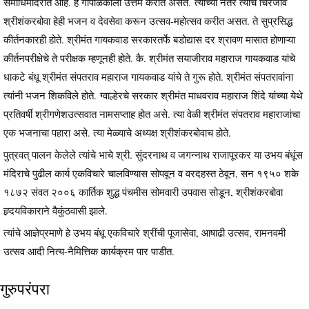
समाधिमंदिरात आहे. हे गोपाळकाला उत्तम करीत असत. त्यांच्या नंतर त्यांचे चिरंजीव
श्रीशंकरबोवा हेही भजन व देवसेवा करून उत्सव-महोत्सव करीत असत. ते सुप्रसिद्ध
कीर्तनकारही होते. श्रीमंत गायकवाड सरकारतर्फे बडोद्यास दर श्रावण मासात होणाऱ्या
कीर्तनपरीक्षेचे ते परीक्षक म्हणूनही होते. कै. श्रीमंत सयाजीराव महाराज गायकवाड यांचे
धाकटे बंधू श्रीमंत संपतराव महाराज गायकवाड यांचे ते गुरू होते. श्रीमंत संपतरावांना
त्यांनी भजन शिकविले होते. ग्वाल्हेरचे सरकार श्रीमंत माधवराव महाराज शिंदे यांच्या येथे
प्रतिवर्षी श्रीगणेशउत्सवात नामसप्ताह होत असे. त्या वेळी श्रीमंत संपतराव महाराजांचा
एक भजनाचा पहारा असे. त्या मेळ्याचे अध्यक्ष श्रीशंकरबोवाच होते.
पुत्रवत् पालन केलेले त्यांचे भाचे श्री. सुंदरनाथ व जगन्नाथ राजापूरकर या उभय बंधूंस
मंदिराचे पुढील कार्य एकविचारे चालविण्यास सोपवून व वरदहस्त ठेवून, सन १९५० शके
१८७२ संवत २००६ कार्तिक शुद्ध पंचमीस सोमवारी उपवास सोडून, श्रीशंकरबोवा
ह्र्दयविकाराने वैकुंठवासी झाले.
त्यांचे आज्ञेप्रमाणे हे उभय बंधू एकविचारे श्रींची पूजासेवा, आषाढी उत्सव, रामनवमी
उत्सव आदी नित्य-नैमित्तिक कार्यक्रम पार पाडीत.
गुरुपरंपरा