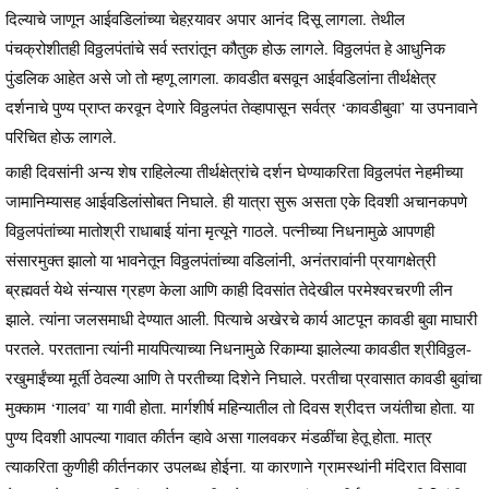
दिल्याचे जाणून आईवडिलांच्या चेहऱयावर अपार आनंद दिसू लागला. तेथील
पंचक्रोशीतही विठ्ठलपंतांचे सर्व स्तरांतून कौतुक होऊ लागले. विठ्ठलपंत हे आधुनिक
पुंडलिक आहेत असे जो तो म्हणू लागला. कावडीत बसवून आईवडिलांना तीर्थक्षेत्र
दर्शनाचे पुण्य प्राप्त करवून देणारे विठ्ठलपंत तेव्हापासून सर्वत्र ‘कावडीबुवा’ या उपनावाने
परिचित होऊ लागले.
काही दिवसांनी अन्य शेष राहिलेल्या तीर्थक्षेत्रांचे दर्शन घेण्याकरिता विठ्ठलपंत नेहमीच्या
जामानिम्यासह आईवडिलांसोबत निघाले. ही यात्रा सुरू असता एके दिवशी अचानकपणे
विठ्ठलपंतांच्या मातोश्री राधाबाई यांना मृत्यूने गाठले. पत्नीच्या निधनामुळे आपणही
संसारमुक्त झालो या भावनेतून विठ्ठलपंतांच्या वडिलांनी, अनंतरावांनी प्रयागक्षेत्री
ब्रह्मवर्त येथे संन्यास ग्रहण केला आणि काही दिवसांत तेदेखील परमेश्वरचरणी लीन
झाले. त्यांना जलसमाधी देण्यात आली. पित्याचे अखेरचे कार्य आटपून कावडी बुवा माघारी
परतले. परतताना त्यांनी मायपित्याच्या निधनामुळे रिकाम्या झालेल्या कावडीत श्रीविठ्ठल-
रखुमाईंच्या मूर्ती ठेवल्या आणि ते परतीच्या दिशेने निघाले. परतीचा प्रवासात कावडी बुवांचा
मुक्काम ‘गालव’ या गावी होता. मार्गशीर्ष महिन्यातील तो दिवस श्रीदत्त जयंतीचा होता. या
पुण्य दिवशी आपल्या गावात कीर्तन व्हावे असा गालवकर मंडळींचा हेतू होता. मात्र
त्याकरिता कुणीही कीर्तनकार उपलब्ध होईना. या कारणाने ग्रामस्थांनी मंदिरात विसावा