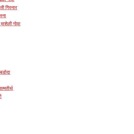
प्रती गिरनार
ालना
दिर माशेली गोवा
र बडोदा
 आत्मतीर्थ
ी