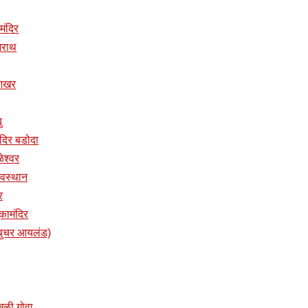
 मंदिर
ुजराथ
ुशिखर
ु
तमंदिर बडोदा
ळेश्वर
 देवस्थान
र
ुकामंदिर
प (बुचर आयलंड)
ांखळी गोवा