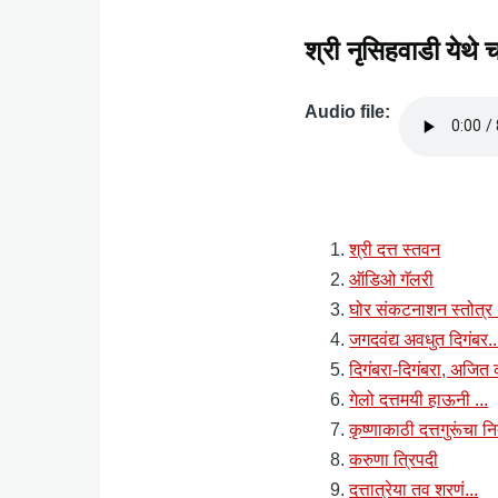
श्री नृसिहवाडी येथे च
Audio file
Audio
file
श्री दत्त स्तवन
ऑडिओ गॅलरी
घोर संकटनाशन स्तोत्र 
जगदवंद्य अवधुत दिगंबर..
दिगंबरा-दिगंबरा, अजि
गेलो दत्तमयी हाऊनी ...
कृष्णाकाठी दत्तगुरूंचा 
करुणा त्रिपदी
दत्तात्रेया तव शरणं...