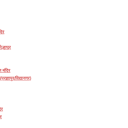
दिर
ोल्हापूर
त मंदिर
प्रज्ञापुर/विद्यानगर)
दिर
िर