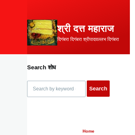
Skip to main content
श्री दत्त महाराज
दिगंबरा दिगंबरा श्रीपादवल्लभ दिगंबरा
Search शोध
Search
Home
Breadcrumb