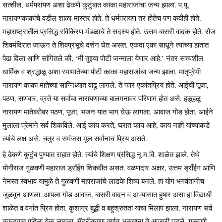
सत्शील, धर्मपरायण अशा ढेकणे कुटुंबात काका महाराजांचा जन्म झाला. प.पू.
नारायणकाकांचे वडील शाळा-मास्तर होते. ते धर्मपरायण तर होतेच पण कवीही होते.
महाराष्ट्रातील प्रसिद्ध रविकिरण मंडळाचे ते सदस्य होते. उत्तम बासरी वादक होते. रोज
शिवमंदिरात जाऊन ते शिवप्रभूचे दर्शन घेत असत. एकदा एका साधूने त्यांच्या हातात
पेढा दिला आणि सांगितले की, ‘मी तुझ्या पोटी जन्माला येणार आहे.’ नंतर सत्त्वशील
धार्मिक व श्रद्धाळू अशा रमामातेच्या पोटी काका महाराजांचा जन्म झाला. मातृप्रेमी
नारायण काका मातेच्या सान्निध्यात वाढू लागले. ते फार एकांतप्रिय होते. आईची पूजा,
पठण, सणवार, व्रते या सर्वांचा नारायणाच्या बालमनावर परिणाम होत असे. हळूहळू
नारायण मातेबरोबर पठण, पूजा, भजन यात भाग घेऊ लागला. आवाज गोड होता. आईने
मुलाला प्रेमाने सर्व शिकविले. आई काय करते, घरात काय आहे, काय नाही यांच्याकडे
त्यांचे लक्ष असे. चतुर व समंजस मूल सर्वांनाच प्रिय असते.
हे ढेकणे कुटुंब पुण्यात राहात होते. त्यांचे शिक्षण प्रसिद्ध नू.म.वि. शाळेत झाले. तेथे
योगीराज गुळवणी महाराज ड्राँईग शिकवीत असत. वळणदार अक्षर, उत्तम ड्राँईग आणि
नेमस्त स्वभाव यामुळे ते गुळवणी महाराजांचे लाडके शिष्य बनले. हा योग भगवंतांनीच
जुळवून आणला. आपला गोड आवाज, बासरी वादन व अभ्यासात हुषार असा हा विद्यार्थी
शाळेत व वर्गात प्रिय होता. कुशाग्र बुद्धी व बहुश्रुतता याचा मिलाप झाला. नारायण सर्व
तुकड्यात पहिला येऊ लागला. मॅट्रीकच्या वर्गात असताना ते आजारी पडले. गुळवणी