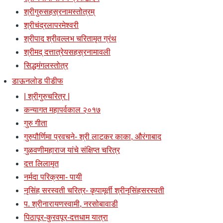
श्रीगुरुसहस्रनामस्तोत्रम्
श्रीचंद्रलापरमेश्वरी
श्रीपाद श्रीवल्लभ चरितामृत ग्रंथ
श्रीमद् दत्तात्रेयसहस्रनामावली
सिद्धमंगलस्तोत्र
डाऊनलोड पीडीफ
| श्रीगुरुचरित्र |
कन्यागत महापर्वकाल २०१७
गुरु गीता
गुरुपौर्णिमा प्रवचने- श्री लाटकर काका, औरंगाबाद
गुळवणीमहाराज यांचे संक्षिप्त चरित्र
दत्त लिलामृत
नर्मदा परिक्रमा- पायी
नृसिंह सरस्वती चरित्र- कृपामूर्ती श्रीनृसिंहसरस्वती
प. श्रीनारायणस्वामी, नरसोबावाडी
पिठापूर-कुरवपूर-दत्तधाम यात्रा