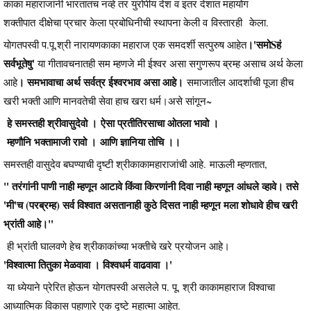
काका महाराजांनी भारतातच नव्हे तर युरोपीय देश व इतर देशात महायोग
शक्तीपात दीक्षेचा प्रचार केला प्रबोधिनीची स्थापना केली व विस्तारही केला.
।'समोSहं
योगतपस्वी प.पू.श्री नारायणकाका महाराज एक समदर्शी सत्पुरुष आहेत
सर्वभूतेषु'
या गीतावचनातही सम म्हणजे मी ईश्वर असा सगुणरूप ब्रम्ह असाच अर्थ केला
। समभावाचा अर्थ सर्वत्र ईश्वरभाव असा आहे।
आहे
समाजातील आदर्शाची पूजा हीच
खरी भक्ती आणि मानवतेची सेवा हाच खरा धर्म।असे सांगून~
हे समस्तही श्रीवासुदेवो । ऐसा प्रतीतिरसाचा ओतला भावो ।
म्हणौनि भक्तामाजी रावो । आणि ज्ञानिया तोचि ।।
समस्तही वासुदेव बघण्याची दृष्टी श्रीकाकामहाराजांची आहे. माऊली म्हणतात,
" तरंगांनी पाणी नाही म्हणून आटावे किंवा किरणांनी दिवा नाही म्हणून आंधले व्हावे। तसे
'मी'च (परब्रम्ह) सर्व विश्वात असतानाही कुठे दिसत नाही म्हणून मला शोधावे हीच खरी
भ्रांती आहे।"
ही भ्रांती घालवणे हेच श्रीकाकांच्या भक्तीचे खरे प्रयोजन आहे।
'विश्वात्मा तितुका मेळवावा । विश्वधर्म वाढवावा ।'
या ध्येयाने प्रेरित होऊन योगतपस्वी असलेले प. पू. श्री काकामहाराज विश्वाचा
आध्यात्मिक विकास पहाणारे एक दृष्टे महात्मा आहेत.