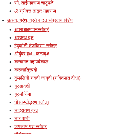
सौ. ताईमहाराज चाटुपळे
ॐ श्रीदत्त ठाकूर महाराज
उत्सव, ग्रंथ, व्रते व दत्त संप्रदाय विशेष
अपराधक्षमापनस्तोत्रं
अश्वत्थ वृक्ष
इंदुकोटी तेजकिरण स्तोत्र
औदुंबर वृक्ष - कल्पवृक्ष
कन्यागत महापर्वकाल
करुणात्रिपदी
कुंडलिनी शक्ती जागृती (शक्तिपात दीक्षा)
गुरुद्वादशी
गुरुपौर्णिमा
घोरकष्टोद्धरण स्तोत्र
चांद्रायण व्रत
चार वाणी
जयलाभ यश स्तोत्र