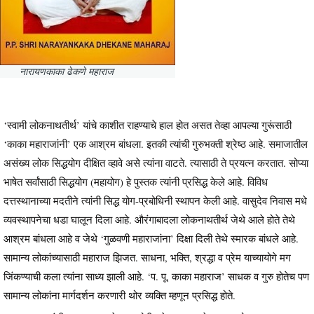
नारायणकाका ढेकणे महाराज
‘स्वामी लोकनाथतीर्थ’ यांचे काशीत राहण्याचे हाल होत असत तेव्हा आपल्या गुरूंसाठी
‘काका महाराजांनी’ एक आश्रम बांधला. इतकी त्यांची गुरुभक्ती श्रेष्ठ आहे. समाजातील
असंख्य लोक सिद्धयोग दीक्षित व्हावे असे त्यांना वाटते. त्यासाठी ते प्रयत्न करतात. सोप्या
भाषेत सर्वांसाठी सिद्धयोग (महायोग) हे पुस्तक त्यांनी प्रसिद्ध केले आहे. विविध
दत्तस्थानाच्या मदतीने त्यांनी सिद्ध योग-प्रबोधिनी स्थापन केली आहे. वासुदेव निवास मधे
व्यवस्थापनेचा धडा घालून दिला आहे. औरंगाबादला लोकनाथतीर्थ जेथे आले होते तेथे
आश्रम बांधला आहे व जेथे ‘गुळवणी महाराजांना’ दिक्षा दिली तेथे स्मारक बांधले आहे.
सामान्य लोकांच्यासाठी महाराज झिजत. साधना, भक्ति, श्रद्धा व प्रेम याच्यायोगे मग
जिंकण्याची कला त्यांना साध्य झाली आहे. ‘प. पू. काका महाराज’ साधक व गुरु होतेच पण
सामान्य लोकांना मार्गदर्शन करणारी थोर व्यक्ति म्हणून प्रसिद्ध होते.