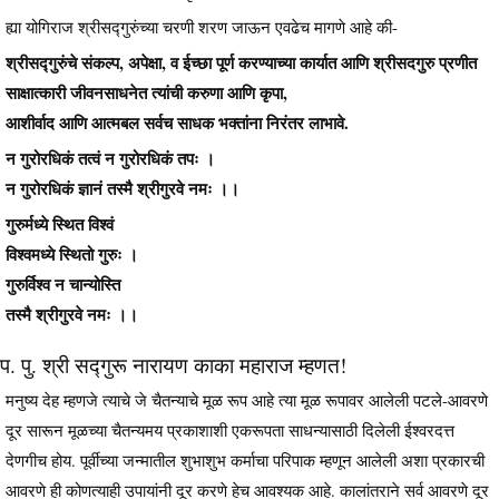
ह्या योगिराज श्रीसद्गुरुंच्या चरणी शरण जाऊन एवढेच मागणे आहे की-
श्रीसद्गुरुंचे संकल्प, अपेक्षा, व ईच्छा पूर्ण करण्याच्या कार्यात आणि श्रीसदगुरु प्रणीत
साक्षात्कारी जीवनसाधनेत त्यांची करुणा आणि कृपा,
आशीर्वाद आणि आत्मबल सर्वच साधक भक्तांना निरंतर लाभावे.
न गुरोरधिकं तत्वं न गुरोरधिकं तपः ।
न गुरोरधिकं ज्ञानं तस्मै श्रीगुरवे नमः ।।
गुरुर्मध्ये स्थित विश्वं
विश्वमध्ये स्थितो गुरुः ।
गुरुर्विश्व न चान्योस्ति
तस्मै श्रीगुरवे नमः ।।
प. पु. श्री सद्गुरू नारायण काका महाराज म्हणत!
मनुष्य देह म्हणजे त्याचे जे चैतन्याचे मूळ रूप आहे त्या मूळ रूपावर आलेली पटले-आवरणे
दूर सारून मूळच्या चैतन्यमय प्रकाशाशी एकरूपता साधन्यासाठी दिलेली ईश्वरदत्त
देणगीच होय. पूर्वीच्या जन्मातील शुभाशुभ कर्माचा परिपाक म्हणून आलेली अशा प्रकारची
आवरणे ही कोणत्याही उपायांनी दूर करणे हेच आवश्यक आहे. कालांतराने सर्व आवरणे दूर