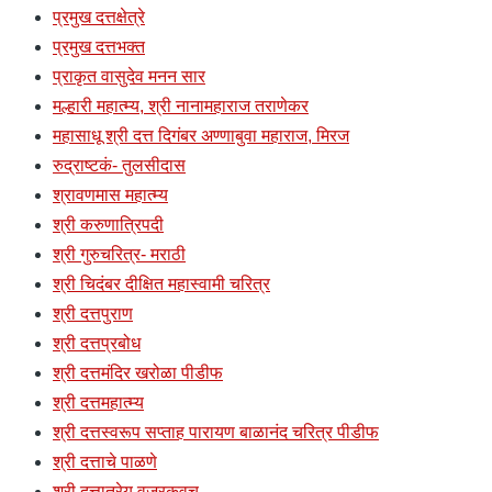
प्रमुख दत्तक्षेत्रे
प्रमुख दत्तभक्त
प्राकृत वासुदेव मनन सार
मल्हारी महात्म्य, श्री नानामहाराज तराणेकर
महासाधू श्री दत्त दिगंबर अण्णाबुवा महाराज, मिरज
रुद्राष्टकं- तुलसीदास
श्रावणमास महात्म्य
श्री करुणात्रिपदी
श्री गुरुचरित्र- मराठी
श्री चिदंबर दीक्षित महास्वामी चरित्र
श्री दत्तपुराण
श्री दत्तप्रबोध
श्री दत्तमंदिर खरोळा पीडीफ
श्री दत्तमहात्म्य
श्री दत्तस्वरूप सप्ताह पारायण बाळानंद चरित्र पीडीफ
श्री दत्ताचे पाळणे
श्री दत्तात्रेय वज्रकवच