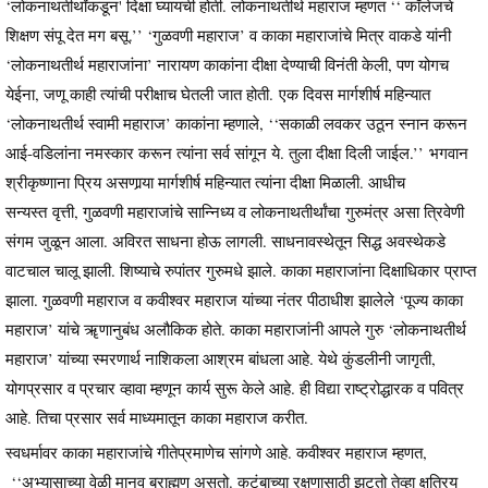
‘लोकनाथतीर्थांकडून' दिक्षा घ्यायची होती. लोकनाथतीर्थ महाराज म्हणत ‘‘ कॉलेजचे
शिक्षण संपू देत मग बसू.’’ ‘गुळवणी महाराज’ व काका महाराजांचे मित्र वाकडे यांनी
‘लोकनाथतीर्थ महाराजांना’ नारायण काकांना दीक्षा देण्याची विनंती केली, पण योगच
येईना, जणू काही त्यांची परीक्षाच घेतली जात होती. एक दिवस मार्गशीर्ष महिन्यात
‘लोकनाथतीर्थ स्वामी महाराज’ काकांना म्हणाले, ‘‘सकाळी लवकर उठून स्नान करून
आई-वडिलांना नमस्कार करून त्यांना सर्व सांगून ये. तुला दीक्षा दिली जाईल.’’ भगवान
श्रीकृष्णाना प्रिय असणार्‍या मार्गशीर्ष महिन्यात त्यांना दीक्षा मिळाली. आधीच
सन्यस्त वृत्ती, गुळवणी महाराजांचे सान्निध्य व लोकनाथतीर्थांचा गुरुमंत्र असा त्रिवेणी
संगम जुळून आला. अविरत साधना होऊ लागली. साधनावस्थेतून सिद्ध अवस्थेकडे
वाटचाल चालू झाली. शिष्याचे रुपांतर गुरुमधे झाले. काका महाराजांना दिक्षाधिकार प्राप्त
झाला. गुळवणी महाराज व कवीश्वर महाराज यांच्या नंतर पीठाधीश झालेले ‘पूज्य काका
महाराज’ यांचे ॠणानुबंध अलौकिक होते. काका महाराजांनी आपले गुरु ‘लोकनाथतीर्थ
महाराज’ यांच्या स्मरणार्थ नाशिकला आश्रम बांधला आहे. येथे कुंडलीनी जागृती,
योगप्रसार व प्रचार व्हावा म्हणून कार्य सुरू केले आहे. ही विद्या राष्ट्रोद्धारक व पवित्र
आहे. तिचा प्रसार सर्व माध्यमातून काका महाराज करीत.
स्वधर्मावर काका महाराजांचे गीतेप्रमाणेच सांगणे आहे. कवीश्वर महाराज म्हणत,
‘‘अभ्यासाच्या वेळी मानव ब्राह्मण असतो. कुटुंबाच्या रक्षणासाठी झटतो तेव्हा क्षत्रिय