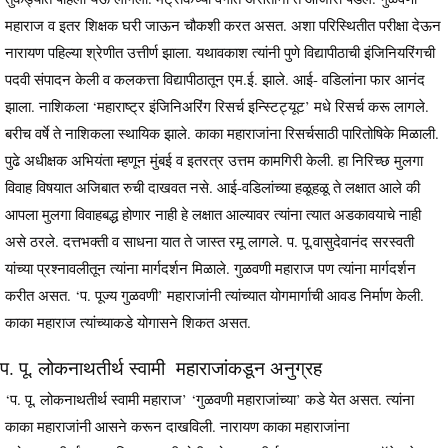
महाराज व इतर शिक्षक घरी जाऊन चौकशी करत असत. अशा परिस्थितीत परीक्षा देऊन
नारायण पहिल्या श्रेणीत उत्तीर्ण झाला. यथावकाश त्यांनी पुणे विद्यापीठाची इंजिनियरिंगची
पदवी संपादन केली व कलकत्ता विद्यापीठातून एम.ई. झाले. आई- वडिलांना फार आनंद
झाला. नाशिकला ‘महाराष्ट्र इंजिनिअरिंग रिसर्च इन्स्टिट्यूट’ मधे रिसर्च करू लागले.
बरीच वर्षे ते नाशिकला स्थायिक झाले. काका महाराजांना रिसर्चसाठी पारितोषिके मिळाली.
पुढे अधीक्षक अभियंता म्हणून मुंबई व इतरत्र उत्तम कामगिरी केली. हा निरिच्छ मुलगा
विवाह विषयात अजिबात रुची दाखवत नसे. आई-वडिलांच्या हळूहळू ते लक्षात आले की
आपला मुलगा विवाहबद्ध होणार नाही हे लक्षात आल्यावर त्यांना त्यात अडकावयाचे नाही
असे ठरले. दत्तभक्ती व साधना यात ते जास्त रमू लागले. प. पू.वासुदेवानंद सरस्वती
यांच्या प्रश्‍नावलीतून त्यांना मार्गदर्शन मिळाले. गुळवणी महाराज पण त्यांना मार्गदर्शन
करीत असत. ‘प. पूज्य गुळवणी’ महाराजांनी त्यांच्यात योगमार्गाची आवड निर्माण केली.
काका महाराज त्यांच्याकडे योगासने शिकत असत.
प. पू. लोकनाथतीर्थ स्वामी महाराजांकडून अनुग्रह
‘प. पू. लोकनाथतीर्थ स्वामी महाराज’ ‘गुळवणी महाराजांच्या’ कडे येत असत. त्यांना
काका महाराजांनी आसने करून दाखविली. नारायण काका महाराजांना