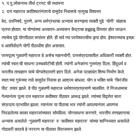
१. प.पु.लोकनाथ तीर्थ ट्रस्ट ची स्थापना
२. दत्त महाराज काविश्वरांनंतरचे वासुदेव निवासचे प्रमुख विश्वस्त
वेद, उपनिषदे, पुराणे, अन्य धर्मग्रंथाचा अभ्यास करण्यार्‍या व्यक्ती पुढे ‘योगी’ संज्ञास
प्राप्त होतात. या योग्यांच्या अध्यापन-अध्यासन केंद्राचा हळूहळू विस्तार होत जाऊन
त्याचेच पुढे योगपीठात रूपांतर होते. ही सर्व त्या परमेश्वराचीच कृपा होय. ईश्वराच्याच इच्छा
व आशीर्वादाने योगी पीठाधीश होत असतात.
परमपूज्य गुळवणी महाराज हे असेच महानयोगी, दत्तसंप्रदायातील अधिकारी व्यक्ती होत.
त्यांची स्वत:ची साधना उच्चकोटीची होती. त्यांनी अनेकांना गुरुमंत्र दिला. हिंदूधर्म व
भारतीय तत्वज्ञान याचे योग्यतेप्रमाणे ज्ञान दिले. अनेक प्रज्ञावंत शिष्य निर्माण केले.
स्वत:च्या गुरूंच्या नावे वासुदेव निवास हा आश्रम बांधला. योग व भक्ति याचे ‘चिरंजीव
पीठ’ तयार झाले. हे पीठ गुळवणी महाराज धर्मशास्त्राप्रमाणे चालवित. ते निजधामास
गेल्यानंतर पूज्य दत्त महाराज कवीश्वर पीठावर आरूढ झाले. त्यांच्या विद्वत्तेत सारा
संप्रदाय प्रभावित झाला. त्यानंतर या पीठाचा भार त्यांनी आपल्यानंतर आपणच
निवडलेल्या काका महाराजांच्यावर सोपविला. योगसाधना करणारे, भारतीय तत्त्वज्ञानाचा
अभ्यास असलेले ‘गुळवणी महाराज’ व ‘कवीश्वर महाराज’ यांच्या सान्निध्यात असलेले
गोदावरी काठचे हे नररत्न या पीठावर विराजमान झाले.