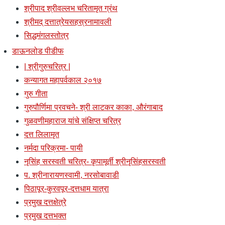
श्रीपाद श्रीवल्लभ चरितामृत ग्रंथ
श्रीमद् दत्तात्रेयसहस्रनामावली
सिद्धमंगलस्तोत्र
डाऊनलोड पीडीफ
| श्रीगुरुचरित्र |
कन्यागत महापर्वकाल २०१७
गुरु गीता
गुरुपौर्णिमा प्रवचने- श्री लाटकर काका, औरंगाबाद
गुळवणीमहाराज यांचे संक्षिप्त चरित्र
दत्त लिलामृत
नर्मदा परिक्रमा- पायी
नृसिंह सरस्वती चरित्र- कृपामूर्ती श्रीनृसिंहसरस्वती
प. श्रीनारायणस्वामी, नरसोबावाडी
पिठापूर-कुरवपूर-दत्तधाम यात्रा
प्रमुख दत्तक्षेत्रे
प्रमुख दत्तभक्त