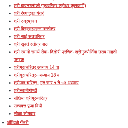
श्री बावनश्लोकी गुरूचरित्र(श्रीधर कुलकर्णी)
श्री रंगपादुका यंत्रं
श्री रुद्रप्रश्न
श्री विष्णूसहस्रनामस्तोत्र
श्री साई सतचरित्र
श्री सूक्तं स्तोत्र पाठ
श्री स्वामी समर्थ सेवा- दिंडोरी प्रणित- श्रीगुरुपौर्णिमा उसव माहती
पत्रक
श्रीगुरूचरित्र अध्याय 14 वा
श्रीगुरूचरित्र- अध्याय 18 वा
श्रीपाद चरित्र।मृत सार १ ते ५३ अध्याय
श्रीस्वामीगोष्टी
संक्षिप्त श्रीगुरुचरित्र
सत्यदत्त पूजा विधी
सोळा सोमवार
ऑडिओ गॅलरी