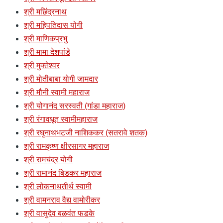
श्री मछिंद्रनाथ
श्री महिपतिदास योगी
श्री माणिकप्रभु
श्री मामा देशपांडे
श्री मुक्तेश्वर
श्री मोतीबाबा योगी जामदार
श्री मौनी स्वामी महाराज
श्री योगानंद सरस्वती (गांडा महाराज)
श्री रंगावधूत स्वामीमहाराज
श्री रघुनाथभटजी नाशिककर (सतरावे शतक)
श्री रामकृष्ण क्षीरसागर महाराज
श्री रामचंद्र योगी
श्री रामानंद बिडकर महाराज
श्री लोकनाथतीर्थ स्वामी
श्री वामनराव वैद्य वामोरीकर
श्री वासुदेव बळवंत फडके