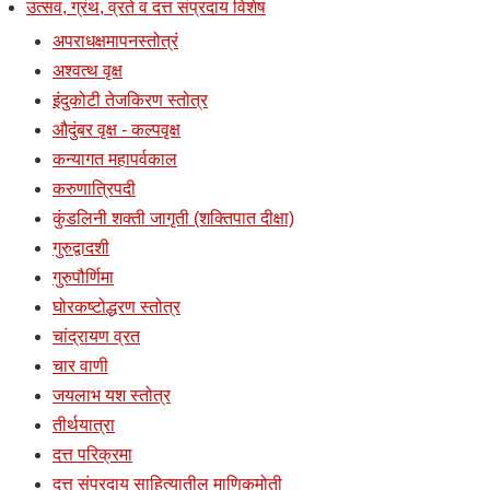
उत्सव, ग्रंथ, व्रते व दत्त संप्रदाय विशेष
अपराधक्षमापनस्तोत्रं
अश्वत्थ वृक्ष
इंदुकोटी तेजकिरण स्तोत्र
औदुंबर वृक्ष - कल्पवृक्ष
कन्यागत महापर्वकाल
करुणात्रिपदी
कुंडलिनी शक्ती जागृती (शक्तिपात दीक्षा)
गुरुद्वादशी
गुरुपौर्णिमा
घोरकष्टोद्धरण स्तोत्र
चांद्रायण व्रत
चार वाणी
जयलाभ यश स्तोत्र
तीर्थयात्रा
दत्त परिक्रमा
दत्त संप्रदाय साहित्यातील माणिकमोती