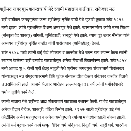
श्रीमद जगद्गुरू शंकराचार्य जेरें स्वामी महाराज वाडीकर, संकेश्वर मठ
श्री वाडीकर जगद्गुरूंचा जन्म श्रीक्षेत्र नृसिंह वाडी येथे पुजारी कुळात शके १८१८
मध्ये झाला. त्यांचे प्राथमिक शिक्षण अमरापूर येथे झाले. उपनयनानंतर त्यांचे उच्च शिक्षण
(संस्कृत वेद शास्त्र) सांगली, नृसिंहवाडी, रामदुर्ग येथे झाले. न्याय-पूर्व-उत्तर मीमांसा यांचे
अध्ययन श्रीक्षेत्र नृसिंह वाडीत यांनी श्रोताधान (अग्निहोत्र) ठेवले.
शके १८४८ मध्ये त्यांनी वाई येथे सोमयाग व कल्लोळ येथे चयन याग संपन्न केला त्यांनी
स्थापन केलेल्या श्री दत्तावेद पाठशाळेतून अनेक विद्यार्थी विद्यासंपन्न झाले. शके१८५४
मध्ये आषाढ शु ५ रोजी श्री क्षेत्र माहुली येथे श्रीमद जगद्गुरू शंकराचार्य शिरोलकर
यांच्याकडून मठ संप्रदयाप्रमाणे विधि पूर्वक संन्यास दीक्षा देऊन संकेश्वर करवीर पिठाचे
उत्तराधिकारी झाले. आचार्य पिठावर आरोहण झाल्यापासून ३८ वर्षे त्यांनी धर्मोपदेशद्वारे
धर्माजागृतीचे कार्य केले.
त्यानी सातारा येथे श्रीमद आद्य शंकराचार्य पाठशाळा स्थापन केली. या वेद पाठशाळेतून
अनेक विद्वान वैदिक, शास्त्री, पंडित निर्माण झाले. १९५७ साली श्रीक्षेत्र वाई येथे
कोटीलिंग अर्चन महानुष्ठान व अनेक धर्मानुष्ठाने त्यांच्या मार्गदर्शनाखाली संपन्न झाली.
त्यांनी धर्म प्रचारकाचे कार्य म्हणून वैदिक धर्म चंद्रिका, निवृत्ती धर्म, स्त्री धर्म, भारतीय