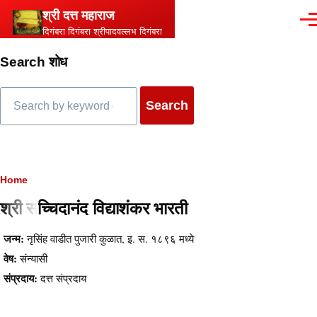
Skip to main content
श्री दत्त महाराज
Men
दिगंबरा दिगंबरा श्रीपादवल्लभ दिगंबरा
Search शोध
Search
Breadcrumb
Home
श्री सच्चिदानंद विद्याशंकर भारती
Content
जन्म:
नृसिंह वाडीत पुजारी कुळात, इ. स. १८९६ मध्ये
वेष:
संन्यासी
संप्रदाय:
दत्त संप्रदाय