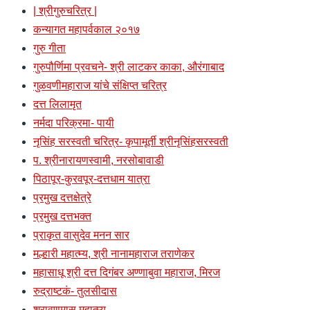
| श्रीगुरुचरित्र |
कन्यागत महापर्वकाल २०१७
गुरु गीता
गुरुपौर्णिमा प्रवचने- श्री लाटकर काका, औरंगाबाद
गुळवणीमहाराज यांचे संक्षिप्त चरित्र
दत्त लिलामृत
नर्मदा परिक्रमा- पायी
नृसिंह सरस्वती चरित्र- कृपामूर्ती श्रीनृसिंहसरस्वती
प. श्रीनारायणस्वामी, नरसोबावाडी
पिठापूर-कुरवपूर-दत्तधाम यात्रा
प्रमुख दत्तक्षेत्रे
प्रमुख दत्तभक्त
प्राकृत वासुदेव मनन सार
मल्हारी महात्म्य, श्री नानामहाराज तराणेकर
महासाधू श्री दत्त दिगंबर अण्णाबुवा महाराज, मिरज
रुद्राष्टकं- तुलसीदास
श्रावणमास महात्म्य