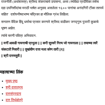
राजनीती (अर्थशास्त्र) श्रीमद शंकराचार्य उपासना, अध्य।त्मविद्या प्रदीपिका तसेच
दहा उपनिशीदांचा मराठी भाषेत अनुवाद असलेला १६०० पानांचा अनंदगिरी टीका तात्पर्य
सहित' दशोपनीषदभाष्य चंद्रिका हा मौलिक ग्रंथ लिहिला.
सनातन वैदिक हिंदू धर्माचा प्रसार करणारे श्रीमद वाडीकर जगद्गुरू पुजारी कुळाचे
भूषण आहेत.
त्यांचे चरणी पवित्र अभिवादन.
|| मनीं आवडी गायनाची प्रभुला || || करी सुस्वरें नित्य जो गायनाला || || तयाच्या त्वरें
संकटातें निवारी || || तुम्हांवीण दत्ता मला कोण तारी ||९||
|| श्री दत्तस्तुती ||
महत्वाच्या लिंक
मुख्य पृष्ठ
श्री दत्तात्रय
दत्तसंप्रदाय
दत्त तिर्थक्षेत्रे