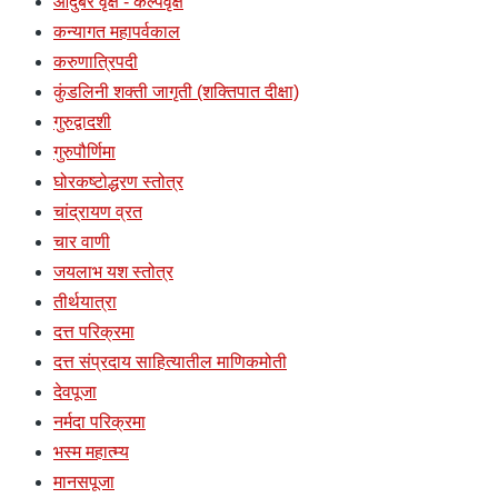
औदुंबर वृक्ष - कल्पवृक्ष
कन्यागत महापर्वकाल
करुणात्रिपदी
कुंडलिनी शक्ती जागृती (शक्तिपात दीक्षा)
गुरुद्वादशी
गुरुपौर्णिमा
घोरकष्टोद्धरण स्तोत्र
चांद्रायण व्रत
चार वाणी
जयलाभ यश स्तोत्र
तीर्थयात्रा
दत्त परिक्रमा
दत्त संप्रदाय साहित्यातील माणिकमोती
देवपूजा
नर्मदा परिक्रमा
भस्म महात्म्य
मानसपूजा