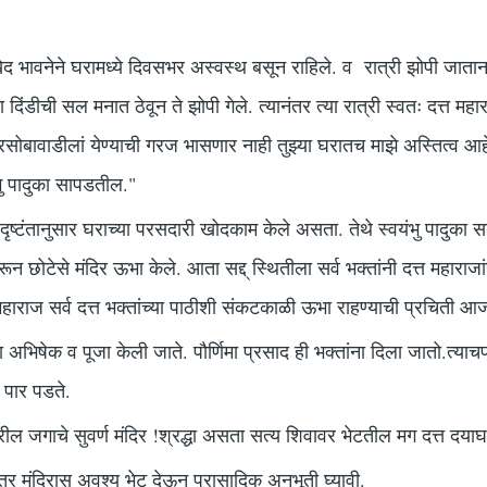
खेद भावनेने घरामध्ये दिवसभर अस्वस्थ बसून राहिले. व रात्री झोपी जाताना 
दिंडीची सल मनात ठेवून ते झोपी गेले. त्यानंतर त्या रात्री स्वतः दत्त महाराजांन
सोबावाडीलां येण्याची गरज भासणार नाही तुझ्या घरातच माझे अस्तित्व आहे.
यंभु पादुका सापडतील."
 दृष्टंतानुसार घराच्या परसदारी खोदकाम केले असता. तेथे स्वयंभु पादुका साप
रून छोटेसे मंदिर ऊभा केले. आता सद्द् स्थितीला सर्व भक्तांनी दत्त महाराजा
 महाराज सर्व दत्त भक्तांच्या पाठीशी संकटकाळी ऊभा राहण्याची प्रचिती आज
ंचा अभिषेक व पूजा केली जाते. पौर्णिमा प्रसाद ही भक्तांना दिला जातो.त्य
ती पार पडते.
ील जगाचे सुवर्ण मंदिर !श्रद्धा असता सत्य शिवावर भेटतील मग दत्त दयाघ
ित्र मंदिरास अवश्य भेट देऊन प्रासादिक अनुभूती घ्यावी.