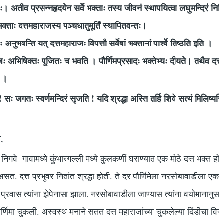
्ताः। अतीव प्रसन्नहृदयेन सर्वे भक्ताः तस्य जीवनं स्थापयित्वा लघुमन्दिरं न
भक्ताः दत्तमहाराजस्य पञ्चधातुमूर्तिं स्थापितवन्तः।
अनुभवन्ति यत् दत्तमहाराजः विपत्तौ सर्वेषां भक्तानां पार्श्वे तिष्ठति इति ।
महाराजः अभिषिक्तः पूजितः च भवति । पौर्णिमप्रसादः भक्तेभ्यः दीयते। तथैव द
े ।
ः जगतः स्वर्णमन्दिरं सृजति ! यदि श्रद्धा अस्ति तर्हि शिवे सत्यं मिलिष्यस
ी,
 निगवे गावामध्ये कुंभारगल्ली मध्ये कुलकर्णी घराण्यात एक मोठे दत्त भक्त 
सत. दत्त प्रभुवर नितांत श्रद्धा होती. ते दर पौर्णिमेला नरसोबावाडीला एक
ा प्रवास त्यांना झेपेनासा झाला. नरसोबावाडीला जाण्यास त्यांना वयोमाना
पोर्णिमा चुकली. अस्वस्थ मनाने सतत दत्त महाराजांच्या चुकलेल्या दिंडीचा