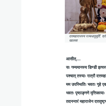
दत्तमहाराजस्य पञ्चधातुमूर्तिं,
श्र
खालसा
आसीत्....
सः गम्यमानस्य डिण्डी इत्यस
पश्चात् तस्याः रात्रौ दत्त
मम उपस्थितिः भवतः गृहे 
भवतः पृष्ठाङ्गणे मृत्तिकायाः
तदनन्तरं महाराजेन दत्तदृष्ट