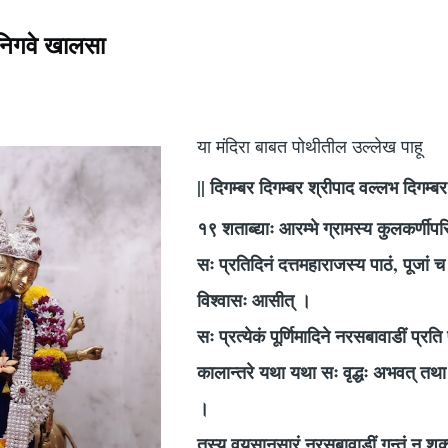
र निगवे खालसा
या मंदिरा बाबत पोथीतील उल्लेख पाहू
|| दिगम्बर दिगम्बर श्रीपाद वल्लभ दिगम्बर
१९ शताब्द्याः आरम्भे ग्रामस्य कुलकर्णीपर
सः प्रतिदिनं दत्तमहाराजस्य पाठं, पूजां 
विश्वासः आसीत् ।
सः प्रत्येकं पूर्णिमादिने नरसबावाडीं प्रत
कालान्तरे यथा यथा सः वृद्धः अभवत् तथा 
।
तस्य वयसानुसारं नरसबावाडीं गन्तुं न शक