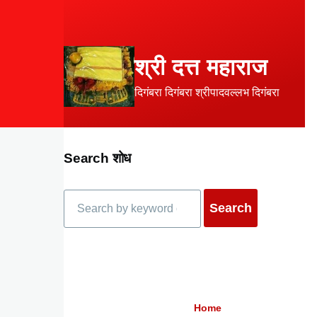
Skip to main content
श्री दत्त महाराज
दिगंबरा दिगंबरा श्रीपादवल्लभ दिगंबरा
Search शोध
Search
Home
Breadcrumb