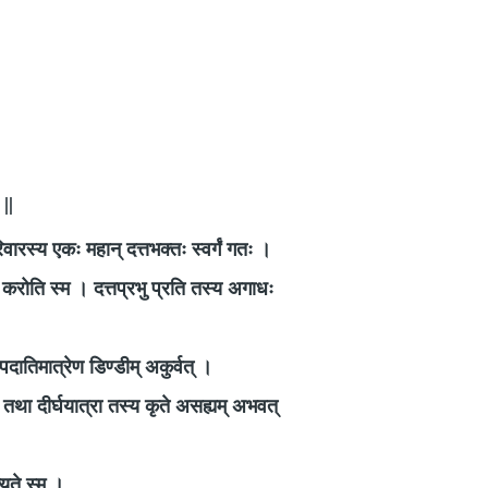
 ||
िवारस्य एकः महान् दत्तभक्तः स्वर्गं गतः ।
च करोति स्म । दत्तप्रभु प्रति तस्य अगाधः
ि पदातिमात्रेण डिण्डीम् अकुर्वत् ।
तथा दीर्घयात्रा तस्य कृते असह्यम् अभवत्
्यते स्म ।