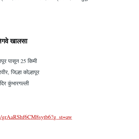
 निगवे खालसा
्हापूर पासून 25 किमी
ीर, जिल्हा कोल्हापूर
ंदिर कुंभारगल्ली
.gl/grAaRShf6CM8sytb6?g_st=aw