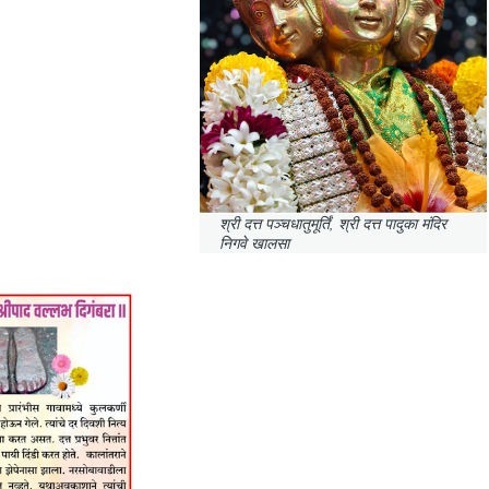
श्री दत्त पञ्चधातुमूर्तिं, श्री दत्त पादुका मंदिर
निगवे खालसा