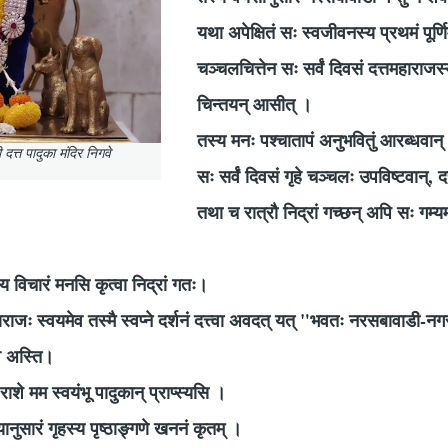
यथा अपेक्षितं सः स्वजीवनस्य प्रथमं पूर्ण
चञ्चलचित्तेन सः सर्वं दिवसं दत्तमहाराजस्
चिन्तयन् आसीत् ।
तस्य मनः पश्चातापं अनुभवितुं आरब्धवान्
ी दत्त पादुका मंदिर निगवे
सः सर्वं दिवसं गृहे चञ्चलः उपविष्टवान्, 
तथा च रात्रौ निद्रां गच्छन् अपि सः गम्य
्य विचारं मनसि कृत्वा निद्रां गतः।
महाराजः स्वयमेव तस्मै स्वप्ने दर्शनं दत्त्वा अवदत् यत् "भवतः नरसबावाडी-
एव अस्ति।
 राशे मम स्वयंभू पादुकान् प्राप्स्यसि ।
्यानुसारं गृहस्य पृष्ठाङ्गणे खननं कृतम् ।