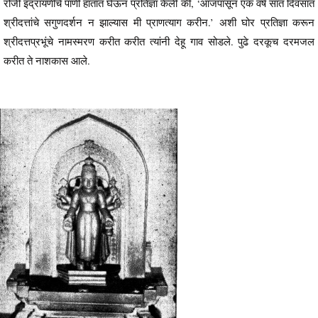
रोजी इंद्रायणीचे पाणी हातात घेऊन प्रतिज्ञा केली की, ‘आजपासून एक वर्ष सात दिवसांत
श्रीदत्तांचे सगुणदर्शन न झाल्यास मी प्राणत्याग करीन.’ अशी घोर प्रतिज्ञा करून
श्रीदत्तप्रभूंचे नामस्मरण करीत करीत त्यांनी देहू गाव सोडले. पुढे दरकूच दरमजल
करीत ते नाशकास आले.