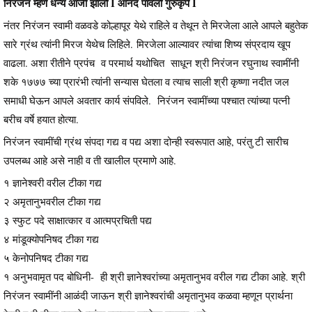
निरंजन म्हणे धन्य आजी झालो I आनंद पावलो गुरुकृपे I
नंतर निरंजन स्वामी वळवडे कोल्हापूर येथे राहिले व तेथून ते मिरजेला आले आपले बहुतेक
सारे ग्रंथ त्यांनी मिरज येथेच लिहिले. मिरजेला आल्यावर त्यांचा शिष्य संप्रदाय खूप
वाढला. अशा रीतीने प्रपंच व परमार्थ यथोचित साधून श्री निरंजन रघुनाथ स्वामींनी
शके १७७७ च्या प्रारंभी त्यांनी सन्यास घेतला व त्याच साली श्री कृष्णा नदीत जल
समाधी घेऊन आपले अवतार कार्य संपविले. निरंजन स्वामींच्या पश्चात त्यांच्या पत्नी
बरीच वर्षे हयात होत्या.
निरंजन स्वामींची ग्रंथ संपदा गद्य व पद्य अशा दोन्ही स्वरूपात आहे, परंतु टी सारीच
उपलब्ध आहे असे नाही व ती खालील प्रमाणे आहे.
१ ज्ञानेश्वरी वरील टीका गद्य
२ अमृतानुभवरील टीका गद्य
३ स्फुट पदे साक्षात्कार व आत्मप्रचिती पद्य
४ मांडूक्योपनिषद टीका गद्य
५ केनोपनिषद टीका गद्य
१ अनुभवामृत पद बोधिनी- ही श्री ज्ञानेश्वरांच्या अमृतानुभव वरील गद्य टीका आहे. श्री
निरंजन स्वामींनी आळंदी जाऊन श्री ज्ञानेश्वरांची अमृतानुभव कळवा म्हणून प्रार्थना