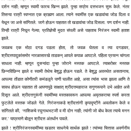
दर्शन नाही; म्हणून स्वामी फारच खिन्न झाले. पुन्हा सप्रेम दत्तभजन सुरू केले. नंतर
तिसऱ्या रात्री स्वप्नात एक ब्राह्मण आला. त्याने स्वामींस एक खडावांचा जोड दिला व
येथून जा असे सांगितले. जागे होऊन पाहतात तो खडावांचा जोड दिसला. पण दर्शन नाही.
तिन्ही रात्री निघून गेल्या; प्रतिज्ञेची मुदत संपली असे पाहताच निरंजन स्वामी हताश
झाले.
जवळच एक मोठा दगड पडला होता, तो जवळ घेतला व त्या दगडावर,
श्रीदत्तपादुकांसमोर नारळासारखे ताडकन् आपले कपाळ आपटले. पहिला प्रयत्न चांगला
साधला नाही. म्हणून दुसऱ्यांदा पुन्हा जोराने मस्तक आपटले. त्याबरोबर मस्तक
छिन्नविछिन्न झाले व स्वामी तेथेच बेशुद्ध होऊन पडले. ते बेशुद्ध अवस्थेत असतानाच,
आपल्या तोंडात कोणीतरी कमंडलूने पाणी घालीत आहे, असा त्यांस भास झाला आणि ते
सावध होऊन पाहतात तो आपणापुढे साक्षात् श्रीदत्तमहाराज सगुणरूपाने उभे आहेत असे
दिसून आले. श्रीदत्तगुरूंनी स्वामींच्या मस्तकावरून आपल्या अमृतकराचा स्पर्श करता
फुटलेले मस्तक जोडले गेले. निरंजनाकडे श्रीदत्तांनी कृपादृष्टीने अवलोकन केले व
सांगितले की, ‘नाशिकचे रघुनाथभटजी व मी दोन नाही; त्यांनी जो बोध केला त्याचे मनन
कर.’ याप्रमाणे बोलून श्रीदत्त अंतर्धान पावले.
झाले ! श्रीनिरंजनस्वामींच्या खडतर साधनेचे सार्थक झाले ! त्यांच्या चित्तास अवर्णनीय