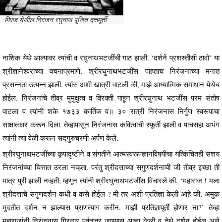
मिरज येथील निरंजन रघुनाथ पूजित दत्तमूर्ती
नाशिक येथे आल्यावर त्यांची व रघुनाथभटजींची गाठ झाली. ‘दर्शनें प्रशस्तीसी ठावो’ या
श्रीज्ञानेश्वरांच्या वचनाप्रमाणे, श्रीरघुनाथभटजींस पाहताच निरंजनांच्या मनात
प्रसन्नता उत्पन्न झाली. त्यांस अशी खात्री वाटली की, माझे आध्यात्मिक समाधान येथेच
होईल. निरंजनांचे तीव्र मुमुक्षुत्व व विरक्ती पाहून श्रीरघुनाथ भटजींस परम संतोष
वाटला व त्यांनी शके १७३३ कार्तिक व॥ ३० रात्री निरंजनास निर्गुण स्वरूपाचा
साक्षात्कार करून दिला. तेव्हापासून निरंजनास कवित्वाची स्फूर्ती झाली व पाचसहा अभंग
त्यांनी त्या वेळी करून सद्गुरुचरणी अर्पण केले.
श्रीरघुनाथभटजींच्या कृपादृष्टीने व संगतीने आत्मस्वरूपज्ञानविषयीचा यत्किंचितही संशय
निरंजनांच्या चित्तात उरला नव्हता. परंतु श्रीदत्ताच्या सगुणदर्शनाची जी तीव्र इच्छा ती
मात्र पुरी झाली नव्हती; म्हणून त्यांनी श्रीरघुनाथभटजींस विचारले की, ‘महाराज ! मला
श्रीदत्तांचे सगुणदर्शन कधी व कसे होईल ? मी तर अशी प्रतिज्ञा केली आहे की, अमुक
मुदतीत दर्शन न झाल्यास प्राणत्याग करीन. माझी प्रतिज्ञापूर्ती होणार ना?’ तेव्हा
महाराजांनी निरंजनास गिरनार पर्वतावर जाण्यास आज्ञा केली व तेथे दर्शन होईल असे