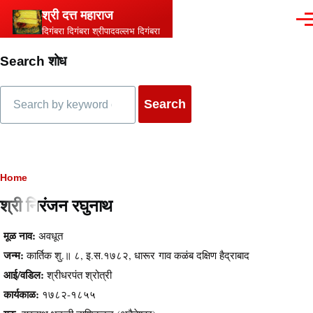
Skip to main content
श्री दत्त महाराज
Men
दिगंबरा दिगंबरा श्रीपादवल्लभ दिगंबरा
Search शोध
Search
Breadcrumb
Home
श्री निरंजन रघुनाथ
Content
मूळ नाव:
अवधूत
जन्म:
कार्तिक शु.॥ ८, इ.स.१७८२, धारूर गाव कळंब दक्षिण हैद्राबाद
आई/वडिल:
श्रीधरपंत श्रोत्री
कार्यकाळ:
१७८२-१८५५