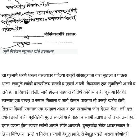
श्री निरंजन रघुनाथ यांचे हस्ताक्षर
ह्या प्रमाणे धरणे धरून बसल्यावर पहिल्या रात्री सोसाट्याचा वारा सुटला व पाऊस
आला. त्यामुळे त्यांची दातखीळच बसली व मूर्च्छा अIली .तेवढयात एक सुवासिनी अIली व
तिने ह्यांना खिचडी दिली. जागे होऊन पाहतात तो तेथे कोणीच नाही. दुसऱ्या दिवशी
स्वप्नात एक वस्त्र व रुमाल मिळाला व जागे होऊन पाहतात तो वस्त्रे खरंच होती.
तिसऱ्या दिवशी स्वप्नात एक ब्राह्मण आला व एक खडावांचा जोड देऊन गेला. तरी दत्त
दर्शन झाले नाही. प्रतिज्ञेची मुदत संपली असे पाहताच स्वामी हताश झाले व जवळच एक
दगड पडला होता त्यावर त्यांनी आपले डोके आपटले. दुसऱयांदा डोके आपटल्यावर ते
छिन्न विच्छिन्न झाले व निरंजन स्वामी बेशुद्ध झाले. ते बेशुद्ध पडले असता कोणीतरी