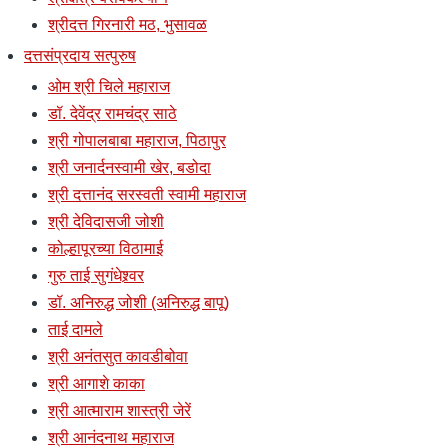
श्रीदत्त गिरनारी मठ, भुसावळ
दत्तसंप्रदाय सत्पुरुष
ओम श्री चिले महाराज
डॉ. देवेंद्र रामचंद्र साठे
श्री गोपालबाबा महाराज, पिठापुर
श्री जनार्दनस्वामी खेर, बडोदा
श्री दत्तानंद सरस्वती स्वामी महाराज
श्री देविदासजी जोशी
कोल्हापूरच्या विठामाई
गुरु ताई सुगंधेश्र्वर
डॉ. अनिरुद्ध जोशी (अनिरुद्ध बापू)
ताई दामले
श्री अनंतसुत कावडीबोवा
श्री आगाशे काका
श्री आत्माराम शास्त्री जेरें
श्री आनंदनाथ महाराज