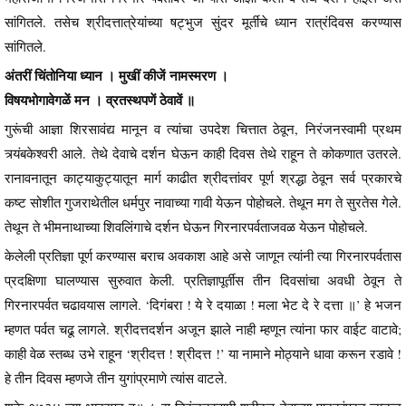
सांगितले. तसेच श्रीदत्तात्रेयांच्या षट्भुज सुंदर मूर्तीचे ध्यान रात्रंदिवस करण्यास
सांगितले.
अंतरीं चिंतोनिया ध्यान । मुखीं कीजें नामस्मरण ।
विषयभोगावेगळें मन । व्रतस्थपणें ठेवावें ॥
गुरूंची आज्ञा शिरसावंद्य मानून व त्यांचा उपदेश चित्तात ठेवून, निरंजनस्वामी प्रथम
त्र्यंबकेश्वरी आले. तेथे देवाचे दर्शन घेऊन काही दिवस तेथे राहून ते कोकणात उतरले.
रानावनातून काट्याकुट्यातून मार्ग काढीत श्रीदत्तांवर पूर्ण श्रद्धा ठेवून सर्व प्रकारचे
कष्ट सोशीत गुजराथेतील धर्मपुर नावाच्या गावी येऊन पोहोचले. तेथून मग ते सुरतेस गेले.
तेथून ते भीमनाथाच्या शिवलिंगाचे दर्शन घेऊन गिरनारपर्वताजवळ येऊन पोहोचले.
केलेली प्रतिज्ञा पूर्ण करण्यास बराच अवकाश आहे असे जाणून त्यांनी त्या गिरनारपर्वतास
प्रदक्षिणा घालण्यास सुरुवात केली. प्रतिज्ञापूर्तीस तीन दिवसांचा अवधी ठेवून ते
गिरनारपर्वत चढावयास लागले. ‘दिगंबरा ! ये रे दयाळा ! मला भेट दे रे दत्ता ॥’ हे भजन
म्हणत पर्वत चढू लागले. श्रीदत्तदर्शन अजून झाले नाही म्हणून त्यांना फार वाईट वाटावे;
काही वेळ स्तब्ध उभे राहून ‘श्रीदत्त ! श्रीदत्त !’ या नामाने मोठ्याने धावा करून रडावे !
हे तीन दिवस म्हणजे तीन युगांप्रमाणे त्यांस वाटले.