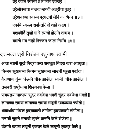
त्रै देवांचें स्वरूप तें हे जाणें एकत्र ।
त्रैलोक्याचा चालक म्हणवी अत्रीचा पुत्र ।
त्रैअवस्था स्वरूप प्रगटवी जेवि का भिन्न ॥३॥
एकचि स्वरूप सर्वान्तरिं तो आहे अद्वय ।
यशकीर्ति तुम्ही गा रे त्याची होउनि तन्मय ।
यमाचे भय नाहीं निरंजन जाला निर्भय ॥४॥
दत्तभक्त श्री निरंजन रघुनाथ स्वामी
आता स्वामी सुखे निद्रा करा अवधूता निद्रा करा अवधूता ||
चिन्मय सुखधामा चिन्मय सुखधामा जाउनी पहुडा एकांता ||
वैराग्याचा कुंचा घेऊनि चौक झाडीला स्वामी चौक झाडीला ||
तयावरी सप्रेमाचा शिडकावा केला ||
पायघड्या घातल्या सुंदर नवविधा भक्ती सुंदर नवविधा भक्ती ||
ज्ञानाच्या समया ज्ञानाच्या समया लावूनी उजळल्या ज्योती ||
भावार्थाचा मंचक हृदयकाशी टांगीला हृदयकाशी टांगीला ||
मनाची सुमने मनाची सुमने करुनि केले शेजेला ||
व्दैताचे कपात लावूनी एकत्र केले लावूनी एकत्र केले ||