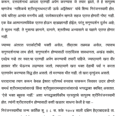
करून, दत्तदर्शनार्थ आपला प्राणही अर्पण करण्यास जे तयार झाले, ते हे सत्पुरुष
म्हणजेच ‘नाशिकचे श्रीरघुनाथभटजी ऊर्फ अद्वैतेश्वर’ यांचे शिष्य निरंजनस्वामी होत.
यांचे चरित्र अत्यंत मननीय आहे. परमेश्वरदर्शन म्हणजे सहज प्राप्त होणारी गोष्ट नाही.
एक वेळ आत्मानात्मविवेक प्राप्त होऊन ब्रह्मज्ञानही होईल; परंतु सगुणदर्शन दुर्लभ आहे;
ते सुलभ नाही. ते नुसत्या ज्ञानाने, दानाने, श्रुतीच्या अभ्यासाने वा यज्ञाने प्राप्त होणार
नाही.
ज्याच्या अंतरात पराकोटीची भक्ती असेल, तीव्रतम तळमळ असेल, त्यासच
सगुणदर्शनाचा लाभ होतो. सगुणदर्शन होण्यासाठी रात्रंदिवस सावधानता, अखंड साक्षेप,
एवढेच नव्हे तर स्वत:चा प्राणही अर्पण करण्याची तयारी पाहिजे. ज्याप्रमाणे खरा वीर
हातावर शीर घेऊनच लढण्यास जातो, त्याप्रमाणे खरा भक्त देहाची पर्वा न करता
प्राणार्पण करण्यास सिद्ध होत असतो. तो मरण्यास भीत नाही. तो खरा मृत्युंजय असतो.
घरादाराचा त्याग करून केवळ ईश्वरा प्रीत्यर्थ वनवास पत्करून जिवावर उदार होणारे
समर्थ श्रीरामदासांसारखे किंवा श्रीतुकाराममहाराजांसारखे भगवद्भक्त क्वचित् असतात.
‘ऐसे भक्त बहुवस नाहीं.’ अशा भगवद्भक्तांपैकीच प्रस्तुतचे सत्पुरुष श्रीनिरंजनस्वामी
होत. त्यांनी श्रीदत्तदर्शन होण्यासाठी कशी खडतर साधना केली हे पहा –
निरंजनस्वामींचा जन्म कार्तिक शु ॥ ८ स. शके १७०४ साली दक्षिण हैद्राबादकडे ता.