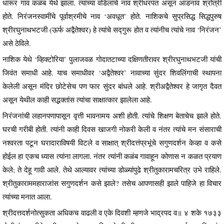
धारूर गाव कळंब येथे झाला. त्यांच्या वडिलांचे नाव श्रीधरपंत असून आडनाव श्रोत्री
होते. निरंजनस्वामींचे पूर्वाश्रमीचे नाव ‘अवधूत’ होते. नाशिकचे सुप्रसिद्ध सिद्धपुरुष
श्रीरघुनाथभटजी (ऊर्फ अद्वैतेश्वर) हे त्यांचे सद्गुरू होत व त्यांनीच त्यांचे नाव ‘निरंजन’
असे ठेविले.
नाशिक येथे ‘व्हिक्टोरिया’ पुलाजवळ गोदातटाच्या दक्षिणतीरावर श्रीरघुनाथभटजी यांची
जिवंत समाधी आहे. याच समाधीवर ‘अद्वैतेश्वर’ नावाच्या सुंदर शिवलिंगाची स्थापना
केलेली असून मंदिर छोटेसेच पण फार सुंदर बांधले आहे. श्रीअद्वैतेश्वर हे जागृत दैवत
असून येथील काही सद्भक्तांस त्यांचा साक्षात्कार झालेला आहे.
निरंजनांची लहानपणापासून वृत्ती भावनामय अशी होती. त्यांचे शिक्षण बेताचेच झाले होते.
घरची गरीबी होती. त्यांनी काही दिवस खाजगी नोकरी केली व नंतर त्यांचे मन संसाराची
नश्वरता पटून घरादाराविषयी विटले व साक्षात् श्रीदत्तंप्रभूंचे सगुणदर्शन केव्हा व कसे
होईल हा एकच ध्यास त्यांना लागला. नंतर त्यांनी कळंब गावाहून कोणास न कळत प्रयाण
केले; ते देहू गावी आले. तेथे आल्यावर त्यांच्या डोळ्यांपुढे श्रीतुकारामचरित्र उभे राहिले.
श्रीतुकाराममहाराजांस सगुणदर्शन कसे झाले? तसेच आपणासही झाले पाहिजे हा विचार
त्यांच्या मनात आला.
श्रीदत्तदर्शनोत्सुकता अधिकच वाढली व एके दिवशी म्हणजे भाद्रपद व॥ ४ शके १७३३