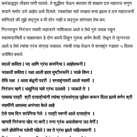
कमंडलूतून तोंडात पाणी घातले. ते शुद्धीवर येऊन बघतात तो साक्षात दत्त महाराज सगुण
रूपाने समोर उभे आहेत असे दिसले. त्याबरोबर सर्व जखमा बऱ्या झाला व दत्त महाराजनी
सांगितले की तुझे सद्गुरू व मी दोन नाही व सद्गुरू सांगतात तेच कर.
गिरनारहून निरंजन स्वामी जहाजाने नाशिकला आले व तेथे गुरुं जवळ राहून
स्वात्मप्रचिती व साक्षात्कार हे दोन काव्ये लिहून गुरूस अर्पण केली. तेथून ते जुन्नरला
आले व तेथे त्यांचा ग्रंथ संग्रह जळाला. त्याची राख घेऊन ते सप्तशृंग गडावर ५ दिवस
उपोषित बसले.
वदलो कविता I पद आणि ग्रंथ करुनिया I आज्ञेवरूनी I
जाळली कविता I रक्षा आली हाता मुष्टीभरूनि I जाळे विघ्न I
तेचि रक्षा I आता बंधूनी पदरी I सप्तशृंगावरी आलो स्वामी I
निरंजन म्हणे I धावुनिया यावे ग्रंथ उठवावे I जाळले ते I
पाचव्या रात्री श्री दत्तात्रेयांनी त्यांचा ग्रंथसंग्रह पूर्ववत करून दिला ह्याचे वर्णन श्री
स्वामींनी आपल्या अभंगात केले आहे
ऐसे पाच दिन सरोनिया गेले I रात्री स्वप्नी आले दत्तात्रेय I
म्हणती निरंजना खेद ना करी I मना ग्रंथ अवलोकना उठ वेगीं I
जागे होवोनिया रक्षेसी पहिले I तव ते ग्रंथ झाले पाहिल्यावानी I