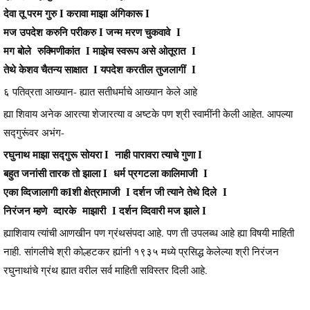
देवा तू परम गुरु I करावा माझा अंगिकारू I
मज उपदेश करुनि परीकरु I जन्म मरण चुकवावे I
मग बोले रुक्मिणीकांत I माझेच स्वरूप असे ओतूरात I
तेथे केशव चैतन्य साक्षात I यपदेश करतील तुजलागीं I
६ पतिव्रता आख्यान- ह्यात सतीधर्माचे आख्यान केले आहे
ह्या शिवाय अनेक आरत्या शेजारत्या व अष्टके पण श्री स्वामींनी केली आहेत. आपल्या
सद्गुरूंवर अभंग-
रघुनाथ माझा सद्गुरू सोयरा I नाही पारावरा त्याचे गुणा I
बहुत जनांसी तारक तो झाला I धर्म प्रगटला कालिमाजी I
एका व्दिजालागी कIशी क्षेत्रामाजी I दर्शन जी त्याने तेथे दिले I
निरंजन म्हणे व्दारके माझारी I दर्शन व्दिवारी मज झाले I
ह्याशिवाय त्यांची आणखीन पण ग्रंथसंपदा आहे. पण ती उपलब्ध आहे ह्या विषयी माहिती
नाही. सांगलीचे श्री कोल्हटकर ह्यांनी १९३५ मध्ये प्रसिद्ध केलेल्या श्री निरंजन
रघुनाथांचे ग्रंथ ह्यात वरील सर्व माहिती सविस्तर दिली आहे.