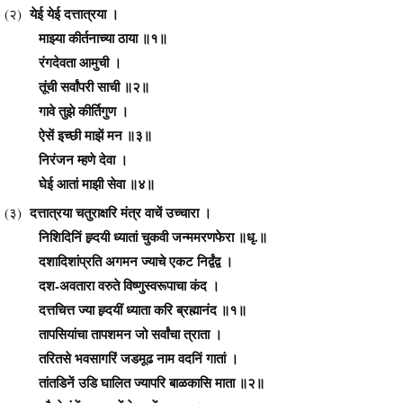
येई येई दत्तात्रया ।
(२)
माझ्या कीर्तनाच्या ठाया ॥१॥
रंगदेवता आमुची ।
तूंची सर्वांपरी साची ॥२॥
गावे तुझे कीर्तिगुण ।
ऐसें इच्छी माझें मन ॥३॥
निरंजन म्हणे देवा ।
घेई आतां माझी सेवा ॥४॥
दत्तात्रया चतुराक्षरि मंत्र वाचें उच्चारा ।
(३)
निशिदिनिं ह्र्दयी ध्यातां चुकवी जन्ममरणफेरा ॥धृ.॥
दशादिशांप्रति अगमन ज्याचे एकट निर्द्वंद्व ।
दश-अवतारा वरुते विष्णुस्वरूपाचा कंद ।
दत्तचित्त ज्या ह्र्दयीं ध्याता करि ब्रह्मानंद ॥१॥
तापसियांचा तापशमन जो सर्वांचा त्राता ।
तरितसे भवसागरिं जडमूढ नाम वदनिं गातां ।
तांतडिनें उडि घालित ज्यापरि बाळकासि माता ॥२॥