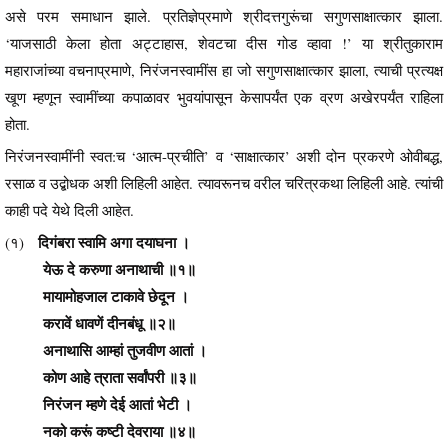
असे परम समाधान झाले. प्रतिज्ञेप्रमाणे श्रीदत्तगुरूंचा सगुणसाक्षात्कार झाला.
‘याजसाठी केला होता अट्टाहास, शेवटचा दीस गोड व्हावा !’ या श्रीतुकाराम
महाराजांच्या वचनाप्रमाणे, निरंजनस्वामींस हा जो सगुणसाक्षात्कार झाला, त्याची प्रत्यक्ष
खूण म्हणून स्वामींच्या कपाळावर भुवयांपासून केसापर्यंत एक व्रण अखेरपर्यंत राहिला
होता.
निरंजनस्वामींनी स्वत:च ‘आत्म-प्रचीति’ व ‘साक्षात्कार’ अशी दोन प्रकरणे ओवीबद्ध,
रसाळ व उद्बोधक अशी लिहिली आहेत. त्यावरूनच वरील चरित्रकथा लिहिली आहे. त्यांची
काही पदे येथे दिली आहेत.
दिगंबरा स्वामि अगा दयाघना ।
(१)
येऊ दे करुणा अनाथाची ॥१॥
मायामोहजाल टाकावे छेदून ।
करावें धावणें दीनबंधू ॥२॥
अनाथासि आम्हां तुजवीण आतां ।
कोण आहे त्राता सर्वांपरी ॥३॥
निरंजन म्हणे देई आतां भेटी ।
नको करूं कष्टी देवराया ॥४॥