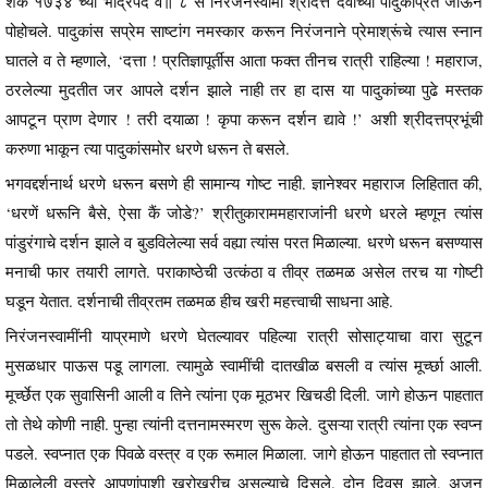
शके १७३४ च्या भाद्रपद व॥ ८ स निरंजनस्वामी श्रीदत्त देवाच्या पादुकांप्रत जाऊन
पोहोचले. पादुकांस सप्रेम साष्टांग नमस्कार करून निरंजनाने प्रेमाश्रूंचे त्यास स्नान
घातले व ते म्हणाले, ‘दत्ता ! प्रतिज्ञापूर्तीस आता फक्त तीनच रात्री राहिल्या ! महाराज,
ठरलेल्या मुदतीत जर आपले दर्शन झाले नाही तर हा दास या पादुकांच्या पुढे मस्तक
आपटून प्राण देणार ! तरी दयाळा ! कृपा करून दर्शन द्यावे !’ अशी श्रीदत्तप्रभूंची
करुणा भाकून त्या पादुकांसमोर धरणे धरून ते बसले.
भगवद्दर्शनार्थ धरणे धरून बसणे ही सामान्य गोष्ट नाही. ज्ञानेश्वर महाराज लिहितात की,
‘धरणें धरूनि बैसे, ऐसा कैं जोडे?’ श्रीतुकाराममहाराजांनी धरणे धरले म्हणून त्यांस
पांडुरंगाचे दर्शन झाले व बुडविलेल्या सर्व वह्या त्यांस परत मिळाल्या. धरणे धरून बसण्यास
मनाची फार तयारी लागते. पराकाष्ठेची उत्कंठा व तीव्र तळमळ असेल तरच या गोष्टी
घडून येतात. दर्शनाची तीव्रतम तळमळ हीच खरी महत्त्वाची साधना आहे.
निरंजनस्वामींनी याप्रमाणे धरणे घेतल्यावर पहिल्या रात्री सोसाट्याचा वारा सुटून
मुसळधार पाऊस पडू लागला. त्यामुळे स्वामींची दातखीळ बसली व त्यांस मूर्च्छा आली.
मूर्च्छेत एक सुवासिनी आली व तिने त्यांना एक मूठभर खिचडी दिली. जागे होऊन पाहतात
तो तेथे कोणी नाही. पुन्हा त्यांनी दत्तनामस्मरण सुरू केले. दुसऱ्या रात्री त्यांना एक स्वप्न
पडले. स्वप्नात एक पिवळे वस्त्र व एक रूमाल मिळाला. जागे होऊन पाहतात तो स्वप्नात
मिळालेली वस्त्रे आपणांपाशी खरोखरीच असल्याचे दिसले. दोन दिवस झाले, अजून