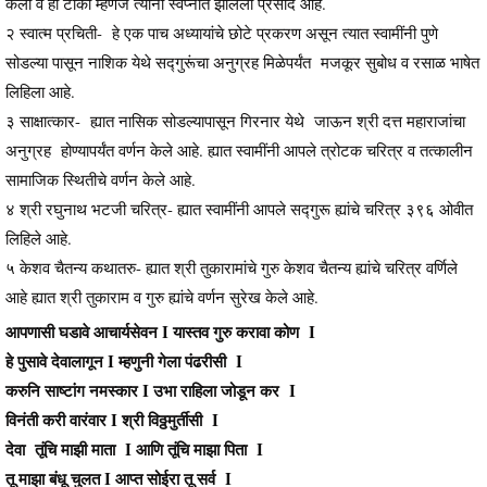
केली व ही टीका म्हणजे त्यांना स्वप्नात झालेला प्रसाद आहे.
२ स्वात्म प्रचिती- हे एक पाच अध्यायांचे छोटे प्रकरण असून त्यात स्वामींनी पुणे
सोडल्या पासून नाशिक येथे सद्गुरूंचा अनुग्रह मिळेपर्यंत मजकूर सुबोध व रसाळ भाषेत
लिहिला आहे.
३ साक्षात्कार- ह्यात नासिक सोडल्यापासून गिरनार येथे जाऊन श्री दत्त महाराजांचा
अनुग्रह होण्यापर्यंत वर्णन केले आहे. ह्यात स्वामींनी आपले त्रोटक चरित्र व तत्कालीन
सामाजिक स्थितीचे वर्णन केले आहे.
४ श्री रघुनाथ भटजी चरित्र- ह्यात स्वामींनी आपले सद्गुरू ह्यांचे चरित्र ३९६ ओवीत
लिहिले आहे.
५ केशव चैतन्य कथातरु- ह्यात श्री तुकारामांचे गुरु केशव चैतन्य ह्यांचे चरित्र वर्णिले
आहे ह्यात श्री तुकाराम व गुरु ह्यांचे वर्णन सुरेख केले आहे.
आपणासी घडावे आचार्यसेवन I यास्तव गुरु करावा कोण I
हे पुसावे देवालागून I म्हणुनी गेला पंढरीसी I
करुनि साष्टांग नमस्कार I उभा राहिला जोडून कर I
विनंती करी वारंवार I श्री विठ्ठमुर्तीसी I
देवा तूंचि माझी माता I आणि तूंचि माझा पिता I
तू माझा बंधू चुलत I आप्त सोईरा तू सर्व I