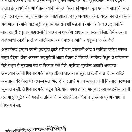
विरक्ती उत्पन्न झाली व ते पुणे येथून देहू येथे आले. तेथे संत तुकारामांना साक्षी ठेवून व
हातात इंद्रायणीचे पाणी घेऊन त्यांनी संकल्प केला की आज पासून एक वर्ष सात दिवसात
श्री दत्त गुरूंचा सगुण साक्षत्कार नाही झाला तर प्राणत्याग करिन. येथून मग ते नासिक
येथे आले व त्यांची गाठ श्री रघुनाथ महाराजांशी पडली व त्यांना शके १७३३ कार्तिक
मास रात्री रघुनाथ महाराजांनी आत्म्याचा अपरोक्ष साक्षत्कार करून दिला. तेथेच त्याना
कवित्वाची स्फूर्ती झाली व पहिले पाच अभंग करून त्यांनी सद्गुरूंना अर्पण केले.
अध्यात्मिक दृष्ट्या स्वामी कृतकृत झाले तरी दत्त दर्शनाची ओढ व प्रतिज्ञा त्यांना स्वस्थ
बसून देईना. तेंव्हा आपल्या सद्गुरूंची आज्ञा घेऊन ते निघाले. नासिक येथून ते कोकणात
गेले तेथून ते सुरतला गेले व गिरनार येथे गेले. प्रतिज्ञा पुरतीस अद्यापि अवकाश
असल्याने त्यांनी गिरनार पर्वतास प्रदक्षिणा घालण्यास सुरवात केली व ३ दिवस राहिले
असताना ‘दिगंबरा येरे दयाळा मला भेट दे रे दत्ता’हे भजन म्हणत त्यांनी गिरनार चढण्यास
सुरवात केली. ते गिरनार पर्वत चढून गेले. शके १७३४ च्या भाद्रपद वद्य अष्टमीस त्यांनी
दत्त पादुकांपुढे धरणे धरले व तीनच दिवस राहिले तर दर्शन न झाल्यास प्राण त्यागाचा
निश्चय केला.