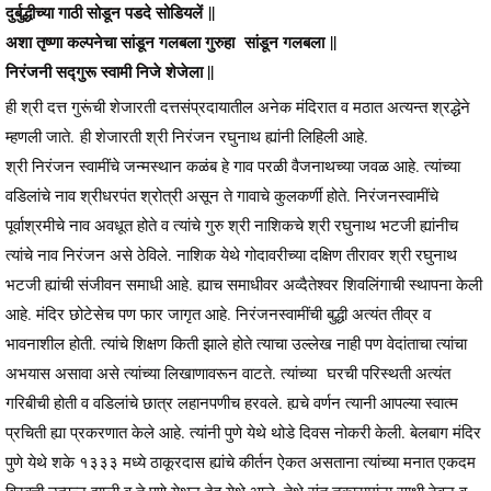
दुर्बुद्धीच्या गाठी सोडून पडदे सोडियलें ||
अशा तृष्णा कल्पनेचा सांडून गलबला गुरुहा सांडून गलबला ||
निरंजनी सद्गुरू स्वामी निजे शेजेला ||
ही श्री दत्त गुरूंची शेजारती दत्तसंप्रदायातील अनेक मंदिरात व मठात अत्यन्त श्रद्धेने
म्हणली जाते. ही शेजारती श्री निरंजन रघुनाथ ह्यांनी लिहिली आहे.
श्री निरंजन स्वामींचे जन्मस्थान कळंब हे गाव परळी वैजनाथच्या जवळ आहे. त्यांच्या
वडिलांचे नाव श्रीधरपंत श्रोत्री असून ते गावाचे कुलकर्णी होते. निरंजनस्वामींचे
पूर्वाश्रमीचे नाव अवधूत होते व त्यांचे गुरु श्री नाशिकचे श्री रघुनाथ भटजी ह्यांनीच
त्यांचे नाव निरंजन असे ठेविले. नाशिक येथे गोदावरीच्या दक्षिण तीरावर श्री रघुनाथ
भटजी ह्यांची संजीवन समाधी आहे. ह्याच समाधीवर अव्दैतेश्वर शिवलिंगाची स्थापना केली
आहे. मंदिर छोटेसेच पण फार जागृत आहे. निरंजनस्वामींची बुद्धी अत्यंत तीव्र व
भावनाशील होती. त्यांचे शिक्षण किती झाले होते त्याचा उल्लेख नाही पण वेदांताचा त्यांचा
अभयास असावा असे त्यांच्या लिखाणावरून वाटते. त्यांच्या घरची परिस्थती अत्यंत
गरिबीची होती व वडिलांचे छात्र लहानपणीच हरवले. ह्यचे वर्णन त्यानी आपल्या स्वात्म
प्रचिती ह्या प्रकरणात केले आहे. त्यांनी पुणे येथे थोडे दिवस नोकरी केली. बेलबाग मंदिर
पुणे येथे शके १३३३ मध्ये ठाकूरदास ह्यांचे कीर्तन ऐकत असताना त्यांच्या मनात एकदम