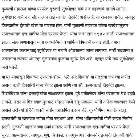
गुळवणी महाराज यांच्या परंपरेत गुरुताई सुगंधेश्र्वर यांचे नाव महत्त्वाचे मानावे लागेल.
सुगंधेश्र्वर यांचे नाव सौ. कल्पनाताई यशवंत त्रिवेदी असे आहे. या राजस्थानातील जयपूर
जिल्ह्यातील इंटाळी खेडा या गावच्या होत. यांनी गुळवणी महाराज यांच्या उपदेशानुसार
राजस्थानात दत्तभक्तीचा मोठा प्रसार केला. यांचा जन्म सन १९४२ साली राजस्थानात
झाला. लहानपणापासून यांना आध्यात्मिक व धार्मिक विषयांची आवड होती. वयात
आल्यानंतर कल्पनाताई सुगंधेश्र्वर या नावाने ओळखल्या जाऊ लागल्या. माडी चढताना व
उतरताना त्यांच्या अंगातून गुलाबाच्या फुलांचा सुगंध येत असे. म्हणून यांचे नाव सुगंधेश्र्वर
असे पडले.
या प्रथमपासून शिवाच्या उपासक होत्या. ‘ॐ नम: शिवाय’ या मंत्राचा जप त्या करीत
असत. काही दिवसांनी यांचा विवाह झाला आणि त्या सौ. कल्पनाताई त्रिवेदी झाल्या.
शिवमंदिरात यांना दत्तात्रेयांचा साक्षात्कार झाला. पुढे पतीबरोबर यांना यवतमाळ येथे रहावे
लागले. नंतर या गिरगावात मुगभाट मोहल्लामध्ये राहू लागल्या. यांनी अनेक चमत्कार केले
असले तरी त्यांची दैवी शक्ती सर्वांना आकर्षित करून घेई. गुरुपौर्णिमा, महाशिवरात्र,
दत्तजयंती या उत्सवात त्यांचा मोठा सहभाग असे. यांना भक्तिमार्गाची गोडी सहज निर्माण
झाली. गुळवणी महाराजांच्या उपदेशानंतर यांनी राजस्थानात दत्तभक्तीचा प्रसार केला.
सुरत, अहमदाबाद, नागपूर, पुणे, चिंचवड, राजगुरुनगर, संगमनेर इत्यादी ठिकाणी यांचे