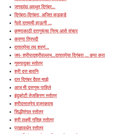
जगदवंद्य अवधुत दिगंबर...
दिगंबरा-दिगंबरा, अजित कडकडे
गेलो दत्तमयी हाऊनी ...
कृष्णाकाठी दत्तगुरूंचा नित्य आसे संचार
करुणा त्रिपदी
दत्तात्रेया तव शरणं...
जप- श्रीपादश्रीवल्लभ...दत्तात्रेया दिगंबरा ... कृपा करा
गुरुपादुका स्तोत्र
श्री दत्त बावनि
दत्त दिगंबर दैवत माझे
आज मी दत्तगुरू पाहिले
इंदुकोटी तेजकिरण स्तोत्र
श्रीदत्तात्रेय वज्रकवच
सिद्धीमंगल स्तोत्र
श्री लक्ष्मी नृसिह स्तोत्र
प्रज्ञावर्धन स्तोत्र