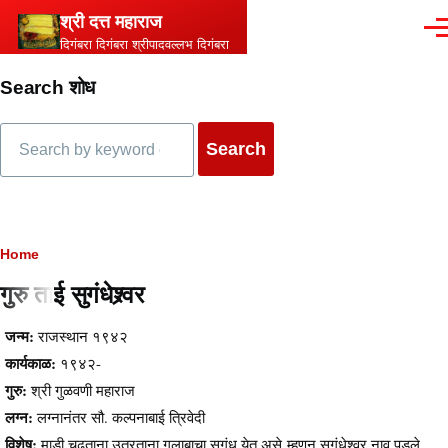
Skip to main content
श्री दत्त महाराज
Men
दिगंबरा दिगंबरा श्रीपादवल्लभ दिगंबरा
Search शोध
Search
Breadcrumb
Home
गुरु ताई सुगंधेश्र्वर
Content
जन्म:
राजस्थान १९४२
कार्यकाळ:
१९४२-
गुरु:
श्री गुळवणी महाराज
लग्न:
लग्नानंतर सौ. कल्पनाबाई त्रिवेदी
विशेष:
माडी चढताना उतरताना गुलाबाचा सुगंध येत असे म्हणुन सुगंधेश्वर नाव पडले.