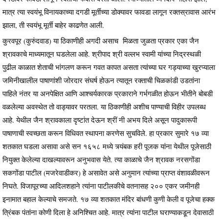
मात्र त्या स्वयंभू विनायकाच्या दगडी मूर्तीच्या डोक्यावर फावडा लागून रक्तस्रावास आरंभ
झाला, ती स्वयंभू मूर्ती बाहेर काढणेत आली.
कुरवपूर (कुरुंदवाड) या ठिकाणीही अगदी असाच मिळता जुळता प्रकार एका जैन
श्रावकाचे माध्यमातून घडलेला आहे. श्रीपाद श्री वल्लभ स्वामी यांच्या निद्रस्थळी
पुढील काळात शेताची भांगलण करून गवत कापत असता त्यांच्या घर गड्याच्या खुरप्याला
जमिनीखालील पाषाणांशी जोरदार संघर्ष होऊन त्यातून रक्ताची चिळकांडी उडतांना
पाहिले नंतर या अनपेक्षित आणि आश्चर्यकारक प्रकाराने गर्भगळीत होऊन भीतीने बोबडी
वळलेल्या अवस्थेत तो वाड्यावर परतला. या ठिकाणीही अशीच पाण्याची विहीर उपलब्ध
आहे. येथील जैन श्रावकाला दृष्टांत देऊन श्रीं नी अभय दिले असून पादुकारूपी
पाषाणाची स्वच्छता करून विधिवत स्थापना करणेस सुचविले. हा प्रकार सुमारे १७ व्या
शतकात घडला असावा असे सन १६५८ मध्ये त्र्यंबक हरी पूजक यांना येथील पूजेसाठी
नियुक्त केलेल्या दाखल्यावरून अनुभवास येते. त्या काळाचे जैन श्रावक नरसगोंडा
सकगोंडा पाटील (मजरेवाडीकर) हे असावेत असे अनुमान त्यांच्या प्राप्त वंशावळीवरून
निघते. विजापूरच्या आदिलशहाने त्यांना पाटीलकीचे वतनासह २०० एकर जमीनही
इनामात बहाल केल्याचे समजते. १७ व्या शतकात मंदिर बांधणी कुणी केली व पूजेचा हक्क
त्रिंबक पंतांना कोणी दिला हे अनिश्चित आहे. मात्र त्यांना पाटील घराण्याकडून देवासाठी