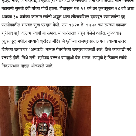
महाराणी सुमती देवी यांच्या पोटी झाला. पिठापूरम येथे १६ वर्षे तर कुरवपुरात १४ वर्षे अशा
अवघ्या ३० वर्षाच्या काळात त्यांनी अद्भुत अशा लीलाचरित्र दाखवून स्वभक्तांना इह
परलोकातील शास्वत सुख प्रदान केले. सण १३२० ते १३५० च्या त्यांच्या काळात
श्रीपाद श्री वल्लभ स्वामी या रूपात, या परिसरात राहून गेलेले आहेत. कुरुंदवाड
(कुरवपूर) मधील सध्याचे श्रीदत्त मंदिर जे पूर्वीच्या राजप्रासादालगत, त्याच्या उत्तर
दिशेच्या उतारावर "अनवडी" नामक पंचगंगेच्या उपप्रवाहाकाठी आहे, तिथे त्याकाळी गर्द
वनराई होती. तिथे श्री. श्रीपाद वल्लभ वामकुक्षी घेत असत. त्यामुळे हे ठिकाण त्यांचे
निद्रास्थान म्हणून ओळखले जाते.