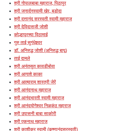
श्री गोपालबाबा महाराज, पिठापुर
श्री जनार्दनस्वामी खेर, बडोदा
श्री दत्तानंद सरस्वती स्वामी महाराज
श्री देविदासजी जोशी
कोल्हापूरच्या विठामाई
गुरु ताई सुगंधेश्र्वर
डॉ. अनिरुद्ध जोशी (अनिरुद्ध बापू)
ताई दामले
श्री अनंतसुत कावडीबोवा
श्री आगाशे काका
श्री आत्माराम शास्त्री जेरें
श्री आनंदनाथ महाराज
श्री आनंदभारती स्वामी महाराज
श्री आनंदयोगेश्वर निळकंठ महाराज
श्री उपासनी बाबा साकोरी
श्री एकनाथ महाराज
श्री काशीकर स्वामी (कृष्णानंदसरस्वती)