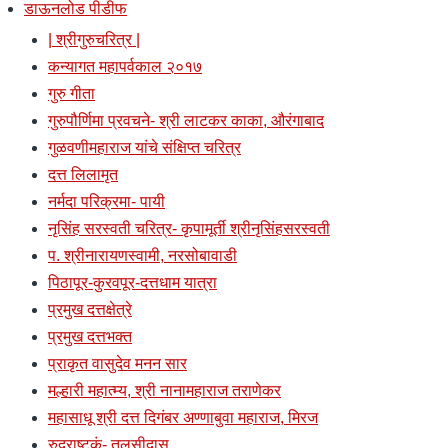
डाऊनलोड पीडीफ
| श्रीगुरुचरित्र |
कन्यागत महापर्वकाल २०१७
गुरु गीता
गुरुपौर्णिमा प्रवचने- श्री लाटकर काका, औरंगाबाद
गुळवणीमहाराज यांचे संक्षिप्त चरित्र
दत्त लिलामृत
नर्मदा परिक्रमा- पायी
नृसिंह सरस्वती चरित्र- कृपामूर्ती श्रीनृसिंहसरस्वती
प. श्रीनारायणस्वामी, नरसोबावाडी
पिठापूर-कुरवपूर-दत्तधाम यात्रा
प्रमुख दत्तक्षेत्रे
प्रमुख दत्तभक्त
प्राकृत वासुदेव मनन सार
मल्हारी महात्म्य, श्री नानामहाराज तराणेकर
महासाधू श्री दत्त दिगंबर अण्णाबुवा महाराज, मिरज
रुद्राष्टकं- तुलसीदास