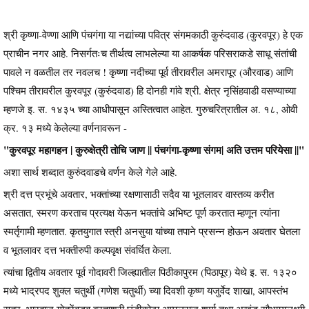
श्री कृष्णा-वेण्णा आणि पंचगंगा या नद्यांच्या पवित्र संगमकाठी कुरुंदवाड (कुरवपूर) हे एक
प्राचीन नगर आहे. निसर्गतःच तीर्थत्व लाभलेल्या या आकर्षक परिसराकडे साधू संतांची
पावले न वळतील तर नवलच ! कृष्णा नदीच्या पूर्व तीरावरील अमरापूर (औरवाड) आणि
पश्चिम तीरावरील कुरवपूर (कुरुंदवाड) हि दोनही गांवे श्री. क्षेत्र नृसिंहवाडी वसण्याच्या
म्हणजे इ. स. १४३५ च्या आधीपासून अस्तित्वात आहेत. गुरुचरित्रातील अ. १८, ओवी
क्र. १३ मध्ये केलेल्या वर्णनावरून -
"कुरवपूर महागहन | कुरुक्षेत्री तोचि जाण || पंचगंगा-कृष्णा संगम| अति उत्तम परियेसा ||"
अशा सार्थ शब्दात कुरुंदवाडचे वर्णन केले गेले आहे.
श्री दत्त प्रभूंचे अवतार, भक्तांच्या रक्षणासाठी सदैव या भूतलावर वास्तव्य करीत
असतात, स्मरण करताच प्रत्यक्ष येऊन भक्तांचे अभिष्ट पूर्ण करतात म्हणून त्यांना
स्मर्तृगामी म्हणतात. कृतयुगात स्त्री अनसुया यांच्या तपाने प्रसन्न होऊन अवतार घेतला
व भूतलावर दत्त भक्तीरुपी कल्पवृक्ष संवर्धित केला.
त्यांचा द्वितीय अवतार पूर्व गोदावरी जिल्ह्यातील पिठीकापुरम (पिठापूर) येथे इ. स. १३२०
मध्ये भाद्रपद शुक्ल चतुर्थी (गणेश चतुर्थी) च्या दिवशी कृष्ण यजुर्वेद शाखा, आपस्तंभ
सूत्र, भारद्वाज गोत्रेंवद्भव ब्रह्मश्री घंडीकोटा अप्पलराज शर्मा तथा अखंड सौभाग्यलक्ष्मी