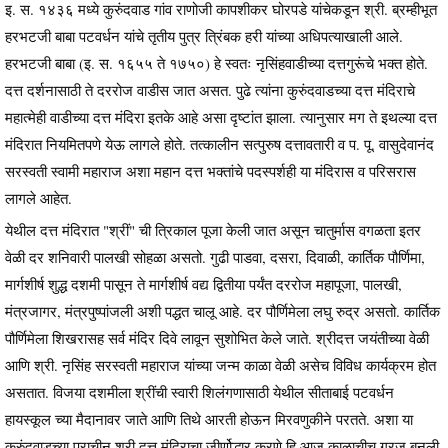
इ. स. १४३६ मध्ये कुरुंदवाड गांव राणोजी कापशीकर घोरपडे यांचेकडून श्री. ब्रम्हीभूत
हरभटजी बाबा पटवर्धन यांचे तृतीय पुत्र त्रिंबक हरी यांच्या अधिपत्याखाली आले.
हरभटजी बाबा (इ. स. १६५५ ते १७५०) हे स्वतः नृसिंहवाडीच्या दत्तगुरूंचे भक्त होते.
दत्त दर्शनासाठी ते दररोज वाडीस जात असत. पुढे त्यांना कुरुंदवाडच्या दत्त मंदिराचे
महात्मेही वाडीच्या दत्त मंदिरा इतके आहे असा दृष्टांत झाला. त्यानुसार मग ते इथल्या दत्त
मंदिरात नियमितपणे येऊ लागले होते. तत्कालीन सत्पुरुष दत्तावतारी व प. पू. वासुदेवानंद
सरस्वती स्वामी महाराज अशा महान दत्त भक्तांचे पदस्पर्शही या मंदिरास व परिसरास
लागले आहेत.
येथील दत्त मंदिरात "श्रीं" ची त्रिकाल पूजा केली जात असून चातुर्मास वगळता इतर
वेळी दर शनिवारी पालखी सोहळा असतो. गुढी पाडवा, दसरा, दिवाळी, कार्तिक पौर्णिमा,
मार्गशीर्ष शुद्ध दशमी पासून ते मार्गशीर्ष वद्य द्वितीया पर्यंत दररोज महापूजा, पालखी,
मंत्रजागर, मंत्रपुष्पांजली अशी पद्धत चालू आहे. दर पौर्णिमेला लघु रुद्र असतो. कार्तिक
पौर्णिमेला शिखरासह सर्व मंदिर दिवे लावून सुशोभित केले जाते. श्रीदत्त जयंतीच्या वेळी
आणि श्री. नृसिंह सरस्वती महाराज यांच्या जन्म काळा वेळी असेच विविध कार्यक्रम होत
असतात. विजया दशमीला श्रींची स्वारी शिलंगणासाठी येथील सीताबाई पटवर्धन
हायस्कूल च्या मैदानावर जाते आणि तिथे आरती होऊन मिरवणुकीने परतते. अशा या
कुरुंदवाडच्या प्राचीन श्री दत्त मंदिराचा जीर्णोद्धार करणे हि आज काळाचीच गरज बनली