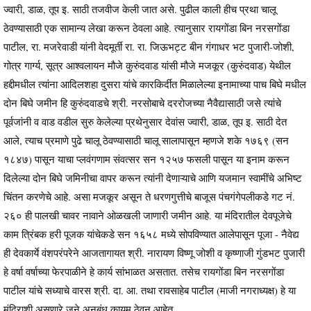
ज्वारी, डाळ, तूप इ. साठी तजवीज केली जात असे. पुढील काली हीच प्रथा चालू
ठेवण्यासाठी एक सामान्य लेखा करून ठेवला आहे. त्यानुसार रायगोंडा बिन नरसगोंडा
पाटील, रा. मजरेवाडी यांनी वेदमूर्ती रा. रा. जिऊभट्ट बीन गंगाधर भट पुजारी-जोशी,
गोत्र गार्ग्य, सूत्र आश्वलायन मौजे कुरुंदवाड यांसी मौजे मजकूर (कुरुंदवाड) येथील
हद्दीमधील त्यांना आदिलशहा दुसरा यांचे कारकिर्दीत मिळालेल्या इनामाच्या पाच बिघे मधील
दोन बिघे जमीन हि कुरुंदवाडचे श्री. नरसोबाचे दररोजच्या नैवैद्यासाठी जसे त्यांचे
पूर्वजांनी व वाड वडील सुरु केलेल्या प्रथेनुसार देवांस ज्वारी, डाळ, तूप इ. साठी देत
आले, त्याच प्रमाणे पुढे चालू ठेवण्यासाठी चालू सालापासून म्हणजे शके १७६९ (सन
१८४७) पासून याचा प्लवंगणाम संवत्सर सन १२५७ फसली पासून या इनाम करून
दिलेल्या दोन बिघे जमिनीचा वापर करून त्यांनी देणाऱ्याचे आणि यजमान स्वामींचे अभिष्ट
चिंतन करणेचे आहे. असा मजकूर असून ते धरणगुत्तीचे बाजूस पंचगंगेपलीकडे गट नं.
२६० ही पालखी चावर नावाने ओळखली जाणारी जमीन आहे. या मंदिरातील देवपूजेचे
काम त्रिंबक हरी पूजक यांचेकडे सन १६५८ मध्ये सोपविण्यात आलेपासून पूजा - नैवेद्य
ही देवकार्ये वंशपरंपरेने आजतागायत श्री. नारायण विष्णू जोशी व कृष्णाजी गुंडभट पुजारी
हे वर्षा वर्षाच्या फेरपाळीने हे कार्य सांभाळत असतात. तसेच रायगोंडा बिन नरसगोंडा
पाटील यांचे सध्याचे वारस श्री. दा. आ. तथा रावसाहेब पाटील (माजी नगराध्यक्ष) हे या
मंदिराशी असणारे जुने अनुबंध कायम ठेवून आहेत.