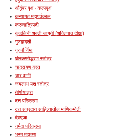
औदुंबर वृक्ष - कल्पवृक्ष
कन्यागत महापर्वकाल
करुणात्रिपदी
कुंडलिनी शक्ती जागृती (शक्तिपात दीक्षा)
गुरुद्वादशी
गुरुपौर्णिमा
घोरकष्टोद्धरण स्तोत्र
चांद्रायण व्रत
चार वाणी
जयलाभ यश स्तोत्र
तीर्थयात्रा
दत्त परिक्रमा
दत्त संप्रदाय साहित्यातील माणिकमोती
देवपूजा
नर्मदा परिक्रमा
भस्म महात्म्य