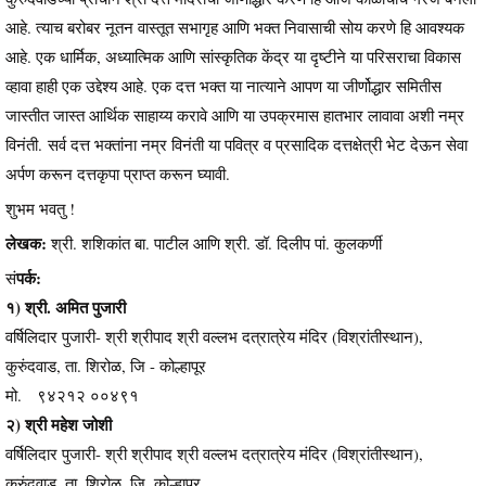
आहे. त्याच बरोबर नूतन वास्तूत सभागृह आणि भक्त निवासाची सोय करणे हि आवश्यक
आहे. एक धार्मिक, अध्यात्मिक आणि सांस्कृतिक केंद्र या दृष्टीने या परिसराचा विकास
व्हावा हाही एक उद्देश्य आहे. एक दत्त भक्त या नात्याने आपण या जीर्णोद्धार समितीस
जास्तीत जास्त आर्थिक साहाय्य करावे आणि या उपक्रमास हातभार लावावा अशी नम्र
विनंती. सर्व दत्त भक्तांना नम्र विनंती या पवित्र व प्रसादिक दत्तक्षेत्री भेट देऊन सेवा
अर्पण करून दत्तकृपा प्राप्त करून घ्यावी.
शुभम भवतु !
लेखक:
श्री. शशिकांत बा. पाटील आणि श्री. डॉ. दिलीप पां. कुलकर्णी
पर्क:
सं
१) श्री. अमित पुजारी
वर्षिलिदार पुजारी- श्री श्रीपाद श्री वल्लभ दत्रात्रेय मंदिर (विश्रांतीस्थान),
कुरुंदवाड, ता. शिरोळ, जि - कोल्हापूर
मो. ९४२१२ ००४९१
२) श्री महेश जोशी
वर्षिलिदार पुजारी- श्री श्रीपाद श्री वल्लभ दत्रात्रेय मंदिर (विश्रांतीस्थान),
कुरुंदवाड, ता. शिरोळ, जि. कोल्हापूर