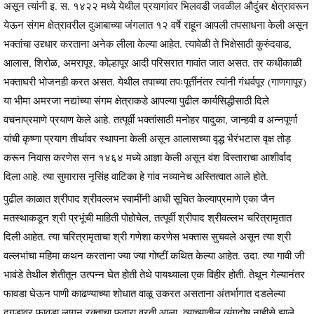
असून त्यांनी इ. स. १४२२ मध्ये येथील प्रयागांवर भिलवडी जवळील औदुंबर क्षेत्रावरून
येऊन संगम क्षेत्रावरील दुआबाच्या जंगलात १२ वर्षे राहून आपली तपसाधना केली असून
भक्तांचा उद्द्धार करताना अनेक लीला केल्या आहेत. त्यावेळी ते भिक्षेसाठी कुरुंदवाड,
आलास, शिरोळ, अमरापूर, कोल्हापूर आदी परिसरात गावांत जात असत. तर कधीकाळी
भक्ताघरी भोजनही करत असत. येथील तपाच्या तपःपूर्तीनंतर त्यांनी गंधर्वपूर (गाणगापूर)
या भीमा अमरजा नद्यांच्या संगम क्षेत्राकडे आपल्या पुढील कार्यसिद्धीसाठी दिले
वचनाप्रमाणे प्रयाण केले आहे. तत्पूर्वी भक्तांसाठी मनोहर पादुका, जान्हवी व अन्नपूर्णा
यांची कृष्णा प्रयाग तीर्थावर स्थापना केली असून आलासच्या वृद्ध भैरंभटास वृक्ष तोड़
करून निवास करणेस सन १४६४ मध्ये आज्ञा केली असून वंश विस्ताराचा आशीर्वाद
दिला आहे. त्या सुमारास नृसिंह वाटिका हे गांव नव्यानेच अस्तित्वात आले होते.
पुढील काळात श्रीपाद श्रीवल्लभ स्वामींनी आधी सूचित केल्याप्रमाणे एका जैन
मतस्थाकडून श्री प्रभूंची माहिती पोहोचेल, तत्पूर्वी श्रीपाद श्रीवल्लभ चरित्रामृतात
दिली आहेत. त्या चरित्रामृताचा श्री गणेशा करणेस भक्तास सुचवले असून त्या श्री
वल्लभांचा महिमा कथन करताना ज्या ज्या गोष्टीं कथित केल्या आहेत. उदा. त्या गावी जी
भावंडे तेथील शेतीतून उत्पन्न घेत होती तेथे पायथ्याला एक विहीर होती. तेथून गेल्यानंतर
फावडा घेऊन पाणी काढण्याच्या शोधात वाळू उकरत असताना अंतर्भागात दडलेल्या
दगडावर फावडा लागून रक्ताचा फवारा वरती आला. त्याच्यातील व्यंगदोष नाहीसे झाले,