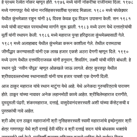
हे प्रथम रेल्वेत नोकर म्हणून होते. १९७६ मध्ये यांनी नोकरीचा राजीनामा दिला. १९७८
मध्ये गाणगापूर येथे यांना नरसिंहसरस्वतींचा प्रसाद मिळाला. १९८० मध्ये चंपकेश्र्वर
येथील कुंभमेळात राहून यांनी ३६ दिवस केवळ दूध पिऊन उपासना केली. सन १९८१
मध्ये यांची वाटचाल परमार्थाच्या मार्गाने सुरू झाली. १९८३ मध्ये उरण येथे दत्तात्रेयांची
मूर्ती यांनी स्थापन केली. १९८६ मध्ये महाराज पुन्हा हरिद्वारला कुंभमेळ्यासाठी गेले.
१९८९ मध्ये अलाहाबाद येथील कुंभमेळा करून काशीला गेले. तेथील दत्तमठाचा
जीर्णोद्धार करण्यासाठी यांनी एक लाख हजार एकशे अठरा देणगी म्हणून दिले. १९९०
मध्ये उरण येथील दत्तमंदिराजवळ यांनी हनुमान, शिवलिंग, लक्ष्मी यांची मंदिरे बांधली. हे
स्थान पुढे ‘नवीन पोंपूड’ म्हणून ओळखले जाऊ लागले. क्षेत्र कुरवपूर येथील
श्रीपादवल्लभांच्या स्थानासाठी यांनी पाच हजार पाचशे एक देणगी दिली.
आज ठाकुर महाराज यांचे स्थान माटुंगा येथे आहे. येथे अनेकदा गुरुचरित्राचे पारायण
होते. ठाकूर यांच्या नावावर अनेक लहानमोठी काव्ये आहेत. श्रीचिलेमहाराज दत्तगीते,
दुमदुमली पंढरी, शंकरमहाराज, दत्ताई, वासुदेवानंदसरस्वती अशी यांच्या कॅसेट्सची व
पुस्तकांची नावे आहेत.
श्री ओम् दत्त ठाकूर महाराजांनी श्री नृसिहसरस्वती स्वामी महाराजांचे इच्छेनुसार श्री
क्षेत्र गाणगापूर येथे श्री दत्ताई देवी मंदिर व श्री दत्ताई सदन यांचे बांधकाम भक्तांचे
सहकार्याने पूर्ण केले. प्रतिवर्षी श्रावण महिन्यात हजारो भाविक येथे वर्धापन दिवस