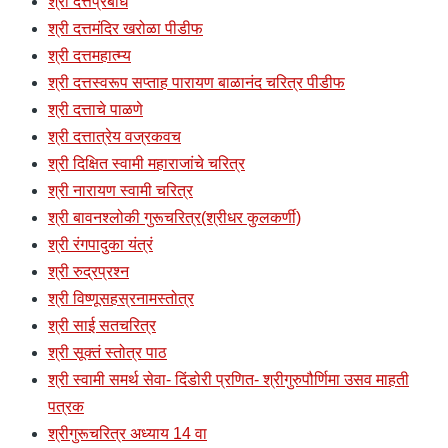
श्री दत्तप्रबोध
श्री दत्तमंदिर खरोळा पीडीफ
श्री दत्तमहात्म्य
श्री दत्तस्वरूप सप्ताह पारायण बाळानंद चरित्र पीडीफ
श्री दत्ताचे पाळणे
श्री दत्तात्रेय वज्रकवच
श्री दिक्षित स्वामी महाराजांचे चरित्र
श्री नारायण स्वामी चरित्र
श्री बावनश्लोकी गुरूचरित्र(श्रीधर कुलकर्णी)
श्री रंगपादुका यंत्रं
श्री रुद्रप्रश्न
श्री विष्णूसहस्रनामस्तोत्र
श्री साई सतचरित्र
श्री सूक्तं स्तोत्र पाठ
श्री स्वामी समर्थ सेवा- दिंडोरी प्रणित- श्रीगुरुपौर्णिमा उसव माहती
पत्रक
श्रीगुरूचरित्र अध्याय 14 वा