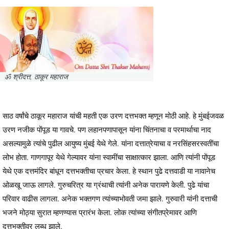
ॐ श्रीदत्त, ठाकूर महाराज
साठ वर्षांचे ठाकूर महाराज यांची महती एक उरण दत्तभक्त म्हणून मोठी आहे. हे मुंबईजवळ
उरण नजीक पोंपूड या गावचे. पण लहानपणापासून यांना चिंतनाचा व परमार्थाचा नाद
असल्यामुळे त्यांचे पुढील आयुष्य मुंबई येथे गेले. यांना दत्तात्रेयाचा व नरसिंहसरस्वतींचा
लोभ होता. गाणगापूर येथे गेल्यावर यांना स्वामींचा साक्षात्कार झाला. आणि त्यांनी पोंपूड
येथे एक दत्तमंदिर बांधून दत्तभक्तीचा प्रचार केला. हे स्थान पुढे दत्तवाडी या नावानेच
ओळखू जाऊ लागले. गुरुचरित्र या ग्रंथाची त्यांनी अनेक पारायणे केली. पुढे यांचा
परिवार वाढीस लागला. अनेक भक्तगण त्यांच्याभोवती जमा झाले. गुरुवारी यांनी दत्ताची
भजने मोठ्या सुरात म्हणण्यास प्रारंभ केला. लोक त्यांच्या संगीतप्रेमावर आणि
दत्तभक्तीवर लुब्ध झाले.