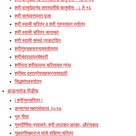
श्री वासुदेवानंद सरस्वतींचे चातुर्मास - ८ ते १६
श्री सत्यदत्तव्रत पूजा
श्री स्वामी चरित्र व श्री गुरुस्तवन स्तोत्र
श्री स्वामी चरित्र सारामृत
श्री स्वामी समर्थ प्रकटदिन
श्रीगुरुसहस्रनामस्तोत्रम्
श्रीचंद्रलापरमेश्वरी
श्रीपाद श्रीवल्लभ चरितामृत ग्रंथ
श्रीमद् दत्तात्रेयसहस्रनामावली
सिद्धमंगलस्तोत्र
डाऊनलोड पीडीफ
| श्रीगुरुचरित्र |
कन्यागत महापर्वकाल २०१७
गुरु गीता
गुरुपौर्णिमा प्रवचने- श्री लाटकर काका, औरंगाबाद
गुळवणीमहाराज यांचे संक्षिप्त चरित्र