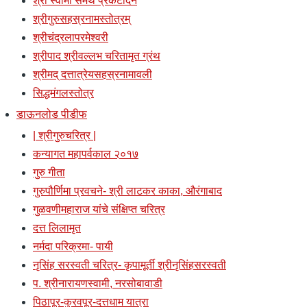
श्री स्वामी समर्थ प्रकटदिन
श्रीगुरुसहस्रनामस्तोत्रम्
श्रीचंद्रलापरमेश्वरी
श्रीपाद श्रीवल्लभ चरितामृत ग्रंथ
श्रीमद् दत्तात्रेयसहस्रनामावली
सिद्धमंगलस्तोत्र
डाऊनलोड पीडीफ
| श्रीगुरुचरित्र |
कन्यागत महापर्वकाल २०१७
गुरु गीता
गुरुपौर्णिमा प्रवचने- श्री लाटकर काका, औरंगाबाद
गुळवणीमहाराज यांचे संक्षिप्त चरित्र
दत्त लिलामृत
नर्मदा परिक्रमा- पायी
नृसिंह सरस्वती चरित्र- कृपामूर्ती श्रीनृसिंहसरस्वती
प. श्रीनारायणस्वामी, नरसोबावाडी
पिठापूर-कुरवपूर-दत्तधाम यात्रा