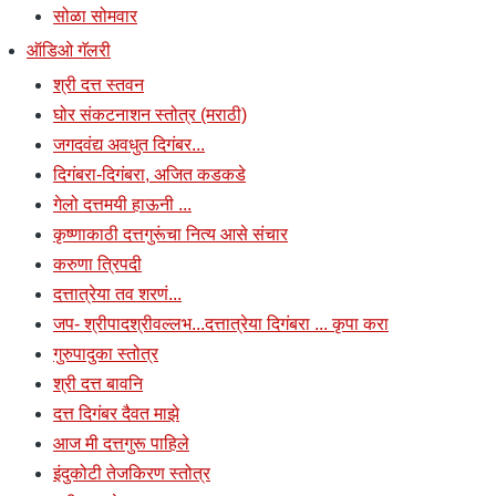
सोळा सोमवार
ऑडिओ गॅलरी
श्री दत्त स्तवन
घोर संकटनाशन स्तोत्र (मराठी)
जगदवंद्य अवधुत दिगंबर...
दिगंबरा-दिगंबरा, अजित कडकडे
गेलो दत्तमयी हाऊनी ...
कृष्णाकाठी दत्तगुरूंचा नित्य आसे संचार
करुणा त्रिपदी
दत्तात्रेया तव शरणं...
जप- श्रीपादश्रीवल्लभ...दत्तात्रेया दिगंबरा ... कृपा करा
गुरुपादुका स्तोत्र
श्री दत्त बावनि
दत्त दिगंबर दैवत माझे
आज मी दत्तगुरू पाहिले
इंदुकोटी तेजकिरण स्तोत्र