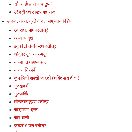
सौ. ताईमहाराज चाटुपळे
ॐ श्रीदत्त ठाकूर महाराज
उत्सव, ग्रंथ, व्रते व दत्त संप्रदाय विशेष
अपराधक्षमापनस्तोत्रं
अश्वत्थ वृक्ष
इंदुकोटी तेजकिरण स्तोत्र
औदुंबर वृक्ष - कल्पवृक्ष
कन्यागत महापर्वकाल
करुणात्रिपदी
कुंडलिनी शक्ती जागृती (शक्तिपात दीक्षा)
गुरुद्वादशी
गुरुपौर्णिमा
घोरकष्टोद्धरण स्तोत्र
चांद्रायण व्रत
चार वाणी
जयलाभ यश स्तोत्र