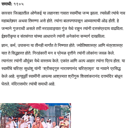
समाधी:
१९०५
कारवार जिल्ह्यातील ओणेकई या लहानशा गावात स्वामींचा जन्म झाला. त्यावेळी त्यांचे नाव
महाबलेश्र्वर अथवा तिमण्णा असे होते. त्यांना बालपणापासून आध्यात्माची ओढ होती. हे
जन्माने गुजराथी असले तरी मराठवाड्यात गुंज येथे राहून त्यांनी दत्तसंप्रदाय वाढविला.
ईश्र्वरीकृपा व संतसंगत यांच्या आधाराने त्यांनी अनेकांना सन्मार्ग दाखविला.
ज्ञान, कर्म, उपासना या तीनही मार्गांत ते निष्णात होते. ज्योतिषशास्त्र आणि मंत्रशास्त्र
यात ते सिद्धहस्त होते. निरहंकारी मन व प्रेमळ वृत्तीने त्यांनी लोकांना जवळ केले.
त्यानंतर त्यांनी औदुंबर येथे वास्तव्य केले. एकांत आणि अल्प आहार त्यांना प्रिय होता. या
स्वामींचे चरित्र सुधांशु यांनी ‘श्रीसद्गुरु नारायणानंद चरित्रामृत’ या नावाने प्रसिद्ध
केले आहे. मृत्यूपूर्वी स्वामींनी आपल्या आश्रमात श्रीगुरू शिवशंकरानंद दत्तमंदिर बांधून
घेतले. मंदिरासमोर त्यांची समाधी आहे.