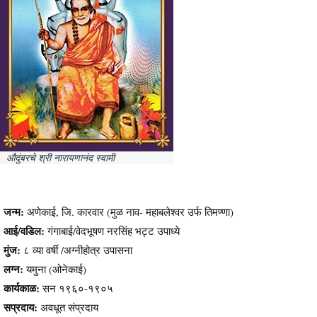
औदुंबरचे श्री नारायणानंद स्वामी
जन्म:
अणेकाई, जि. कारवार (मुळ नाव- महाबलेश्वर उर्फ तिमण्णा)
आई/वडिल:
गंगाबाई/वेदभूषण नरसिंह भट्ट उपाध्ये
मुंज:
८ व्या वर्षी /अग्नीहोत्र उपासना
लग्न:
यमुना (ओनेकाई)
कार्यकाळ:
सन १९६०-१९०५
सप्रदाय:
अवधूत संप्रदाय