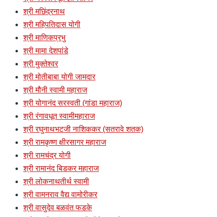
श्री मछिंद्रनाथ
श्री महिपतिदास योगी
श्री माणिकप्रभु
श्री मामा देशपांडे
श्री मुक्तेश्वर
श्री मोतीबाबा योगी जामदार
श्री मौनी स्वामी महाराज
श्री योगानंद सरस्वती (गांडा महाराज)
श्री रंगावधूत स्वामीमहाराज
श्री रघुनाथभटजी नाशिककर (सतरावे शतक)
श्री रामकृष्ण क्षीरसागर महाराज
श्री रामचंद्र योगी
श्री रामानंद बिडकर महाराज
श्री लोकनाथतीर्थ स्वामी
श्री वामनराव वैद्य वामोरीकर
श्री वासुदेव बळवंत फडके