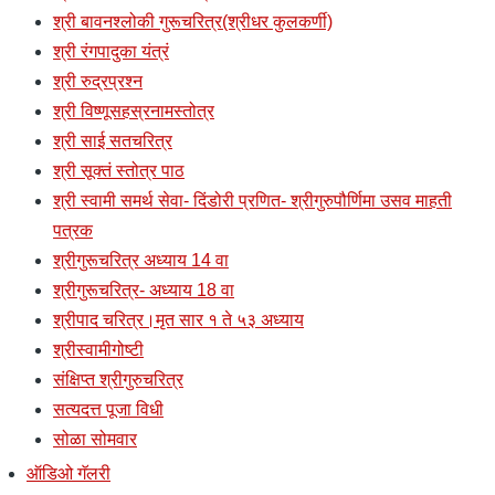
श्री बावनश्लोकी गुरूचरित्र(श्रीधर कुलकर्णी)
श्री रंगपादुका यंत्रं
श्री रुद्रप्रश्न
श्री विष्णूसहस्रनामस्तोत्र
श्री साई सतचरित्र
श्री सूक्तं स्तोत्र पाठ
श्री स्वामी समर्थ सेवा- दिंडोरी प्रणित- श्रीगुरुपौर्णिमा उसव माहती
पत्रक
श्रीगुरूचरित्र अध्याय 14 वा
श्रीगुरूचरित्र- अध्याय 18 वा
श्रीपाद चरित्र।मृत सार १ ते ५३ अध्याय
श्रीस्वामीगोष्टी
संक्षिप्त श्रीगुरुचरित्र
सत्यदत्त पूजा विधी
सोळा सोमवार
ऑडिओ गॅलरी