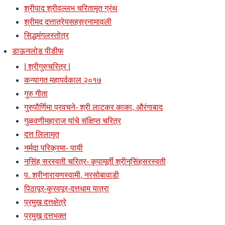
श्रीपाद श्रीवल्लभ चरितामृत ग्रंथ
श्रीमद् दत्तात्रेयसहस्रनामावली
सिद्धमंगलस्तोत्र
डाऊनलोड पीडीफ
| श्रीगुरुचरित्र |
कन्यागत महापर्वकाल २०१७
गुरु गीता
गुरुपौर्णिमा प्रवचने- श्री लाटकर काका, औरंगाबाद
गुळवणीमहाराज यांचे संक्षिप्त चरित्र
दत्त लिलामृत
नर्मदा परिक्रमा- पायी
नृसिंह सरस्वती चरित्र- कृपामूर्ती श्रीनृसिंहसरस्वती
प. श्रीनारायणस्वामी, नरसोबावाडी
पिठापूर-कुरवपूर-दत्तधाम यात्रा
प्रमुख दत्तक्षेत्रे
प्रमुख दत्तभक्त