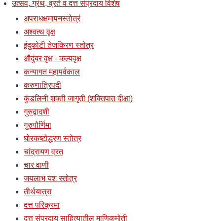
उत्सव, ग्रंथ, व्रते व दत्त संप्रदाय विशेष
अपराधक्षमापनस्तोत्रं
अश्वत्थ वृक्ष
इंदुकोटी तेजकिरण स्तोत्र
औदुंबर वृक्ष - कल्पवृक्ष
कन्यागत महापर्वकाल
करुणात्रिपदी
कुंडलिनी शक्ती जागृती (शक्तिपात दीक्षा)
गुरुद्वादशी
गुरुपौर्णिमा
घोरकष्टोद्धरण स्तोत्र
चांद्रायण व्रत
चार वाणी
जयलाभ यश स्तोत्र
तीर्थयात्रा
दत्त परिक्रमा
दत्त संप्रदाय साहित्यातील माणिकमोती