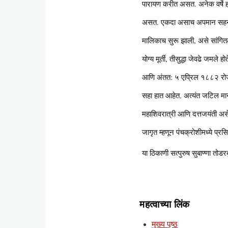
पारायण करीत असत. अनेक वर्षे हा
असत. एकदा असाच अपमान सहन न झा
मालिकाच सुरू झाली, असे सांगितले
योग्य मूर्ती, तीसुद्धा जेवढे जमल
आणि अंतत: ५ एप्रिल १८८२ रोजी या
सहा हात आहेत. अत्यंत जटिल मानसि
महाशिवरात्री आणि दत्तजयंती असे 
जागृत म्हणून पंचक्रोशीमध्ये प्रस
या ठिकाणी सत्पुरुष सुबाण्णा तोडर
महत्वाच्या लिंक
मुख्य पृष्ठ