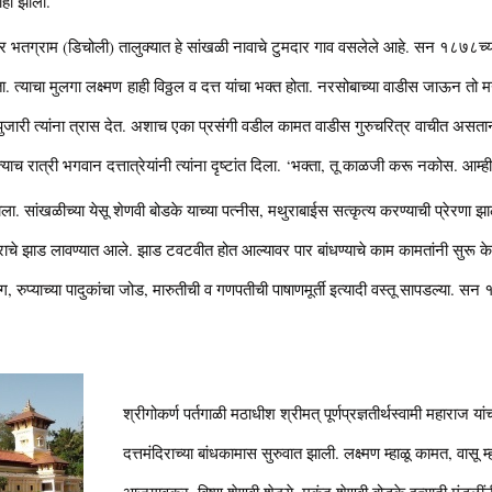
नाही झाली.
र भतग्राम (डिचोली) तालुक्यात हे सांखळी नावाचे टुमदार गाव वसलेले आहे. सन १८७८च्य
. त्याचा मुलगा लक्ष्मण हाही विठ्ठल व दत्त यांचा भक्त होता. नरसोबाच्या वाडीस जाऊन तो म
ुजारी त्यांना त्रास देत. अशाच एका प्रसंगी वडील कामत वाडीस गुरुचरित्र वाचीत असताना त
ाच रात्री भगवान दत्तात्रेयांनी त्यांना दृष्टांत दिला. ‘भक्ता, तू काळजी करू नकोस. आम्ही
ाला. सांखळीच्या येसू शेणवी बोडके याच्या पत्नीस, मथुराबाईस सत्कृत्य करण्याची प्रेरण
ाचे झाड लावण्यात आले. झाड टवटवीत होत आल्यावर पार बांधण्याचे काम कामतांनी सुरू के
रुप्याच्या पादुकांचा जोड, मारुतीची व गणपतीची पाषाणमूर्ती इत्यादी वस्तू सापडल्या. सन 
श्रीगोकर्ण पर्तगाळी मठाधीश श्रीमत् पूर्णप्रज्ञतीर्थस्वामी महाराज यां
दत्तमंदिराच्या बांधकामास सुरुवात झाली. लक्ष्मण म्हाळू कामत, वासू 
आजगावकर, विष्णू शेणवी शेट्ये, मुकुंद शेणवी बोडके इत्यादी मंडळींन