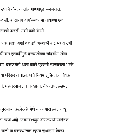
ी म्हणजे गोमंतकातील गाणगापूर समजतात.
मिळाली. शांताराम दाभोळकर या नावाच्या एका
पाषाणाची फरशी अशी कामे केली.
ं सहा हात’ अशी दत्तमूर्ती भक्तांची वाट पहात उभी
 बाग इत्यादींमुळे दत्तवाडीच्या सौंदर्यास सीमा
ायण, दत्तजयंती अशा काही प्रसंगी उत्साहाला भरते
च्या परिसरात पाळावयाचे नियम शुचित्वाला पोषक
दी, महादरवाजा, नगारखाना, दीपस्तंभ, हंड्या,
्पुरुषांचा उल्लेखही येथे करावयास हवा. साधू
ेवा केली आहे. जगन्नाथबुवा बोरीकरांनी मंदिरात
ांनी या दत्तस्थानात खूपच सुधारणा केल्या.