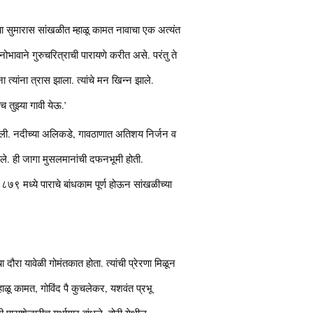
ा सुमारास सांखळीत म्हाळू कामत नावाचा एक अत्यंत
नोभावाने गुरुचरित्राची पारायणे करीत असे. परंतु ते
्यांना त्रास झाला. त्यांचे मन खिन्न झाले.
च तुझ्या गावी येऊ.’
ा झाली. नदीच्या अलिकडे, गावठाणात अतिशय निर्जन व
ले. ही जागा मुसलमानांची दफनभूमी होती.
१८७९ मध्ये पाराचे बांधकाम पूर्ण होऊन सांखळीच्या
चा दौरा यावेळी गोमंतकात होता. त्यांची प्रेरणा मिळून
म्हाळू कामत, गोविंद पै कुचलेकर, यशवंत प्रभू
ी पाराशेजारीच गर्भागार बांधले, बोरी येथील