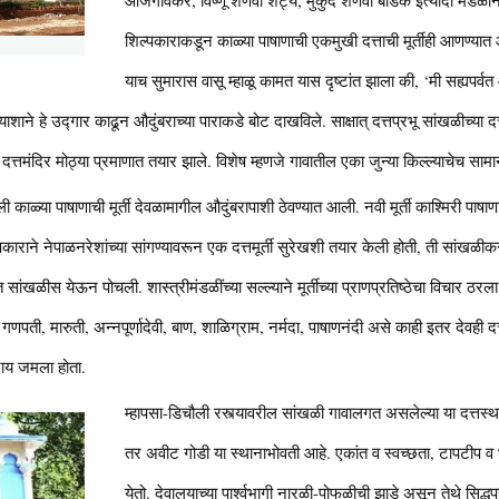
शिल्पकाराकडून काळ्या पाषाणाची एकमुखी दत्ताची मूर्तीही आणण्यात आ
याच सुमारास वासू म्हाळू कामत यास दृष्टांत झाला की, ‘मी सह्यप
्याशाने हे उद्गार काढून औदुंबराच्या पाराकडे बोट दाखविले. साक्षात् दत्तप्रभू सांखळीच्या 
ुळे दत्तमंदिर मोठ्या प्रमाणात तयार झाले. विशेष म्हणजे गावातील एका जुन्या किल्ल्याचेच स
काळ्या पाषाणाची मूर्ती देवळामागील औदुंबरापाशी ठेवण्यात आली. नवी मूर्ती काश्मिरी पाषा
ाराने नेपाळनरेशांच्या सांगण्यावरून एक दत्तमूर्ती सुरेखशी तयार केली होती, ती सांखळीकर
सांखळीस येऊन पोचली. शास्त्रीमंडळींच्या सल्ल्याने मूर्तीच्या प्राणप्रतिष्ठेचा विचार ठरला. श
. गणपती, मारुती, अन्नपूर्णादेवी, बाण, शाळिग्राम, नर्मदा, पाषाणनंदी असे काही इतर देवही द
दाय जमला होता.
म्हापसा-डिचौली रस्त्यावरील सांखळी गावालगत असलेल्या या दत्तस्थान
तर अवीट गोडी या स्थानाभोवती आहे. एकांत व स्वच्छता, टापटीप व
येतो. देवालयाच्या पार्श्वभागी नारळी-पोफळीची झाडे असून तेथे सिद्ध