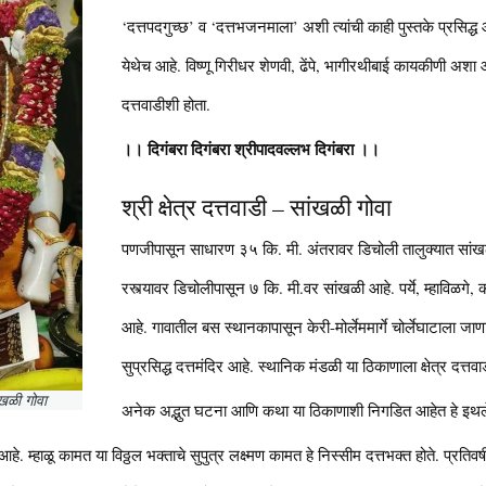
‘दत्तपदगुच्छ’ व ‘दत्तभजनमाला’ अशी त्यांची काही पुस्तके प्रसिद्ध आ
येथेच आहे. विष्णू गिरीधर शेणवी, ढेंपे, भागीरथीबाई कायकीणी अशा 
दत्तवाडीशी होता.
।। दिगंबरा दिगंबरा श्रीपादवल्लभ दिगंबरा ।।
श्री क्षेत्र दत्तवाडी – सांखळी गोवा
पणजीपासून साधारण ३५ कि. मी. अंतरावर डिचोली तालुक्यात सांख
रस्त्यावर डिचोलीपासून ७ कि. मी.वर सांखळी आहे. पर्ये, म्हाविळगे, 
आहे. गावातील बस स्थानकापासून केरी-मोर्लेममार्गे चोर्लेघाटाला जा
सुप्रसिद्ध दत्तमंदिर आहे. स्थानिक मंडळी या ठिकाणाला क्षेत्र दत्
साखळी गोवा
अनेक अद्भुत घटना आणि कथा या ठिकाणाशी निगडित आहेत हे इथले व
ोष्ट आहे. म्हाळू कामत या विठ्ठल भक्ताचे सुपुत्र लक्ष्मण कामत हे निस्सीम दत्तभक्त होते. प्रत