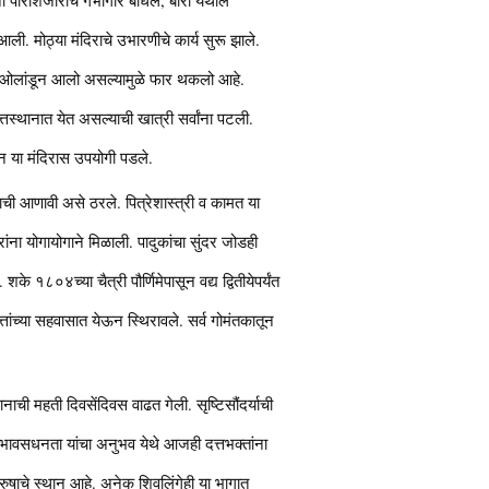
ली. मोठ्या मंदिराचे उभारणीचे कार्य सुरू झाले.
र्वत ओलांडून आलो असल्यामुळे फार थकलो आहे.
दत्तस्थानात येत असल्याची खात्री सर्वांना पटली.
ामान या मंदिरास उपयोगी पडले.
णाची आणावी असे ठरले. पित्रेशास्त्री व कामत या
ांना योगायोगाने मिळाली. पादुकांचा सुंदर जोडही
के १८०४च्या चैत्री पौर्णिमेपासून वद्य द्वितीयेपर्यंत
त्तांच्या सहवासात येऊन स्थिरावले. सर्व गोमंतकातून
ाची महती दिवसेंदिवस वाढत गेली. सृष्टिसौंदर्याची
 भावसधनता यांचा अनुभव येथे आजही दत्तभक्तांना
पुरुषाचे स्थान आहे. अनेक शिवलिंगेही या भागात