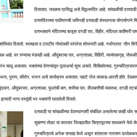
दिसतात. जवळच प्रसिद्ध असे विठ्ठलमंदिर आहे. सांखळीची दत्तवाड
दत्तमंदिराच्या पाठीमागची जमिनही दत्तवाडी संस्थानास योगायोगाने 
दत्तभक्ताने मंदिराच्या बाजूस दगडी तट, विहीर, मंदिरात काश्मिरी 
ंनी शोभिवंत दिसतो. स्वच्छता व टापटीप गोमांतकी परंपरेस शोभणारी आहे. गर्भागारात ‘तीन शिरे
रभावळ आहे. वर रुप्याचा मंडपही आहे. औदुंबराचा पार, अग्रशाळा, विहिरी, स्वयंपाकगृह, पोफळीची
ंभ चालू असतात. भक्तांच्या देणग्यांतून पूजाअर्चा सुरू असते. शिबिकोत्सव, गुरुचरित्रपार
ीपाराधना, पुराण, कीर्तन, भजन असे कार्यक्रम असतात. पहाटे रोज काकड-आरती होते. देवळा
ृंदावन, औदुंबरपार, अग्रशाळा, फुलांची बाग, शमीचा पार, वीजबत्तीची व्यवस्था, दगडी तटबं
डी इत्यादी नाना वस्तूंची भर भक्तांनी घातलेली दिसते.
दत्तवाडी या सांखळीच्या देवस्थानाशी संबंधित असलेल्या काही थोर सत
सुबाण्णा तोडर या कारवार जिल्ह्यातील चित्रापूरच्या साधकाने येथे स
गुरुचरित्राचे अनेक सप्ताह केले असून शांताराम नारायण दाभोळकर य