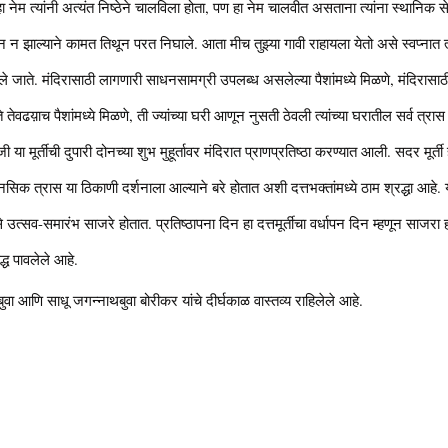
 नेम त्यांनी अत्यंत निष्ठेने चालविला होता, पण हा नेम चालवीत असताना त्यांना स्थान
ल्याने कामत तिथून परत निघाले. आता मीच तुझ्या गावी राहायला येतो असे स्वप्नात त्य
 जाते. मंदिरासाठी लागणारी साधनसामग्री उपलब्ध असलेल्या पैशांमध्ये मिळणे, मंदिरासाठी यो
े होते तेवढय़ाच पैशांमध्ये मिळणे, ती ज्यांच्या घरी आणून नुसती ठेवली त्यांच्या घरातील सर्व
 मूर्तीची दुपारी दोनच्या शुभ मुहूर्तावर मंदिरात प्राणप्रतिष्ठा करण्यात आली. सदर मूर्
क त्रास या ठिकाणी दर्शनाला आल्याने बरे होतात अशी दत्तभक्तांमध्ये ठाम श्रद्धा आहे. य
उत्सव-समारंभ साजरे होतात. प्रतिष्ठापना दिन हा दत्तमूर्तीचा वर्धापन दिन म्हणून साजर
िद्ध पावलेले आहे.
बुवा आणि साधू जगन्नाथबुवा बोरीकर यांचे दीर्घकाळ वास्तव्य राहिलेले आहे.