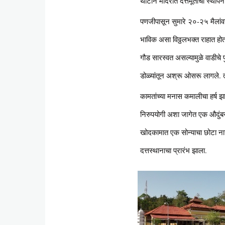
थाटाने मंदिरात दत्तमूर्तीची स्थाप
पणजीपासून सुमारे २०-२५ मैलांव
भाविक असा विठ्ठलभक्त राहात होता
गौड सारस्वत असल्यामुळे वाडीचे प
डोळ्यांतून अश्रू ओसरू लागले. त्य
कामतांच्या मनास कमालीचा हर्ष झ
निरुपयोगी अशा जागेत एक औदुंबर
खोदकामात एक सोन्याचा छोटा नाग, 
दत्तस्थानाचा प्रारंभ झाला.