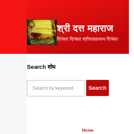
Skip to main content
श्री दत्त महाराज
दिगंबरा दिगंबरा श्रीपादवल्लभ दिगंबरा
Search शोध
Search
Home
Breadcrumb