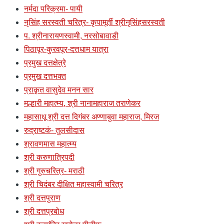
नर्मदा परिक्रमा- पायी
नृसिंह सरस्वती चरित्र- कृपामूर्ती श्रीनृसिंहसरस्वती
प. श्रीनारायणस्वामी, नरसोबावाडी
पिठापूर-कुरवपूर-दत्तधाम यात्रा
प्रमुख दत्तक्षेत्रे
प्रमुख दत्तभक्त
प्राकृत वासुदेव मनन सार
मल्हारी महात्म्य, श्री नानामहाराज तराणेकर
महासाधू श्री दत्त दिगंबर अण्णाबुवा महाराज, मिरज
रुद्राष्टकं- तुलसीदास
श्रावणमास महात्म्य
श्री करुणात्रिपदी
श्री गुरुचरित्र- मराठी
श्री चिदंबर दीक्षित महास्वामी चरित्र
श्री दत्तपुराण
श्री दत्तप्रबोध