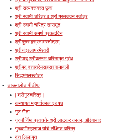
श्री सत्यदत्तव्रत पूजा
श्री स्वामी चरित्र व श्री गुरुस्तवन स्तोत्र
श्री स्वामी चरित्र सारामृत
श्री स्वामी समर्थ प्रकटदिन
श्रीगुरुसहस्रनामस्तोत्रम्
श्रीचंद्रलापरमेश्वरी
श्रीपाद श्रीवल्लभ चरितामृत ग्रंथ
श्रीमद् दत्तात्रेयसहस्रनामावली
सिद्धमंगलस्तोत्र
डाऊनलोड पीडीफ
| श्रीगुरुचरित्र |
कन्यागत महापर्वकाल २०१७
गुरु गीता
गुरुपौर्णिमा प्रवचने- श्री लाटकर काका, औरंगाबाद
गुळवणीमहाराज यांचे संक्षिप्त चरित्र
दत्त लिलामृत