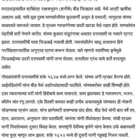
मराठवाड्यातील श्रीक्षेत्र राक्षसभुवन (शनीचे) बीड जिल्ह्यात आहे. येथे अत्री ऋषींचा
आश्रम आहे. यांचे मूळ पुरुष माणकोजीपंत कुलकर्णी असून हे दामाजी, भानुदास यांच्या
काळातले समजले जातात. हे प्रथम गरुडगंगेच्या काठी खरडा येथे रहात होते. माणकोपंत
पंढरीची वारी नेमाने करीत. यांच्या कुळात पांडुरंगाचा अवतार दत्तस्वामी या नावाने प्रगट
झाला. दत्तस्वामींची माता जिऊबाई नावाची होती. नामसंकीर्तन चालू असताना हिने
नरसिंहसरस्वतींचा अनुग्रह प्राप्त करून घेतला. खरे म्हणजे स्वामींच्या कृपेमुळे
जिऊबाईच्या उदरी दत्तस्वामी यांनी जन्म घेतला. दत्तलीला ग्रंथ याचे कर्ते वरदसुत
आहेत.
गोपाळपंतांनी दत्तस्वामीचे शके १६२७ मध्ये लग्न केले. यांच्या अंगी प्रखर वैराग्य होते.
आईवडिलांनी यांना बीड येथे उद्योगधंद्यासाठी पाठविले. यांच्याबरोबर काही शिष्यही होते.
एका व्यापाऱ्याच्या घरी यांनी हिशेबाचे काम पत्करले. काम झाल्यावर हे नामस्मरण, भजन,
कीर्तन यांत रंगू लागले. एके दिवशी कामात काही उणीव असल्यामुळे यांच्यावर ही नोकरी
सोडण्याचा प्रसंग आला. यांना ज्ञानेश्वरी वाचण्याचा छंद होता. बीड येथे यांनी बारा वर्षे तप,
व्रत, आराधना, अनुष्ठान यांत घालविली. यानंतर यांनी तीर्थयात्रा केल्या. यांची प्रथम
पत्नी निवर्तल्यावर दुसरा विवाह केला. सप्तशृंगी देवीच्या कृपेने यांना केशव उर्फ बाबास्वामी
यांचा पुत्र म्हणून लाभ झाला. शके १६५२ मध्ये ही दुसरी पत्नी गहूबाई निधन पावली.