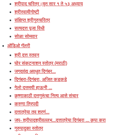
श्रीपाद चरित्र।मृत सार १ ते ५३ अध्याय
श्रीस्वामीगोष्टी
संक्षिप्त श्रीगुरुचरित्र
सत्यदत्त पूजा विधी
सोळा सोमवार
ऑडिओ गॅलरी
श्री दत्त स्तवन
घोर संकटनाशन स्तोत्र (मराठी)
जगदवंद्य अवधुत दिगंबर...
दिगंबरा-दिगंबरा, अजित कडकडे
गेलो दत्तमयी हाऊनी ...
कृष्णाकाठी दत्तगुरूंचा नित्य आसे संचार
करुणा त्रिपदी
दत्तात्रेया तव शरणं...
जप- श्रीपादश्रीवल्लभ...दत्तात्रेया दिगंबरा ... कृपा करा
गुरुपादुका स्तोत्र