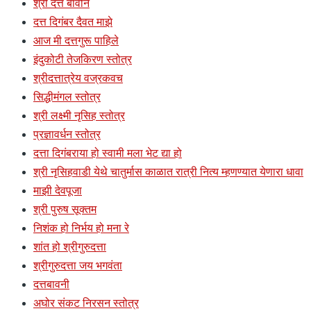
श्री दत्त बावनि
दत्त दिगंबर दैवत माझे
आज मी दत्तगुरू पाहिले
इंदुकोटी तेजकिरण स्तोत्र
श्रीदत्तात्रेय वज्रकवच
सिद्धीमंगल स्तोत्र
श्री लक्ष्मी नृसिह स्तोत्र
प्रज्ञावर्धन स्तोत्र
दत्ता दिगंबराया हो स्वामी मला भेट द्या हो
श्री नृसिहवाडी येथे चातुर्मास काळात रात्री नित्य म्हणण्यात येणारा धावा
माझी देवपूजा
श्री पुरुष सूक्तम
निशंक हो निर्भय हो मना रे
शांत हो श्रीगुरुदत्ता
श्रीगुरुदत्ता जय भगवंता
दत्तबावनी
अघोर संकट निरसन स्तोत्र