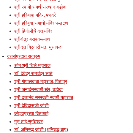
श्री स्वामी समर्थ संस्थान बडोदा
श्री हरिबाबा मंदिर, पणदरे
श्री हरिबुवा समाधी मंदिर फलटण
श्री हिंगोलीचे दत्त मंदिर
श्रीक्षेत्र बसवकल्याण
श्रीदत्त गिरनारी मठ, भुसावळ
दत्तसंप्रदाय सत्पुरुष
ओम श्री चिले महाराज
डॉ. देवेंद्र रामचंद्र साठे
श्री गोपालबाबा महाराज, पिठापुर
श्री जनार्दनस्वामी खेर, बडोदा
श्री दत्तानंद सरस्वती स्वामी महाराज
श्री देविदासजी जोशी
कोल्हापूरच्या विठामाई
गुरु ताई सुगंधेश्र्वर
डॉ. अनिरुद्ध जोशी (अनिरुद्ध बापू)