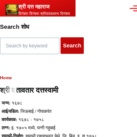
Skip to main content
श्री दत्त महाराज
Men
दिगंबरा दिगंबरा श्रीपादवल्लभ दिगंबरा
Search शोध
Search
Breadcrumb
Home
श्री दत्तावतार दत्तस्वामी
Content
जन्म:
१६७८
आई/वडिल:
जिऊबाई / गोपाळपंत
कार्यकाळ:
१६७८ - १७५८
लग्न:
इ. १७०५ मध्ये, पत्नी गहुबाई
समाधी-निर्वाण:
समाधी राक्षसभूवन येथे, जि. बिड, इ. स.१७५८