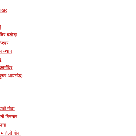
ुशिखर
ु
तमंदिर बडोदा
ळेश्वर
 देवस्थान
र
ुकामंदिर
प (बुचर आयलंड)
ांखळी गोवा
प्रती गिरनार
ालना
दिर माशेली गोवा