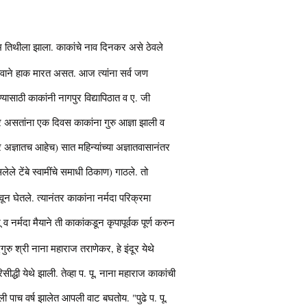
ुभ तिथीला झाला. काकांचे नाव दिनकर असे ठेवले
या नावाने हाक मारत असत. आज त्यांना सर्व जण
्यासाठी काकांनी नागपुर विद्यापिठात व ए. जी
रीवर असतांना एक दिवस काकांना गुरु आज्ञा झाली व
 अज्ञातच आहेच) सात महिन्यांच्या अज्ञातवासानंतर
ेले टेंबे स्वामींचे समाधी ठिकाण) गाठले. तो
न घेतले. त्यानंतर काकांना नर्मदा परिक्रमा
ू व नर्मदा मैयाने ती काकांकडून कृपापूर्वक पूर्ण करुन
ुरु श्री नाना महाराज तराणेकर, हे इंदूर येथे
ीद्धी येथे झाली. तेव्हा प. पू. नाना महाराज काकांची
गेली पाच वर्ष झालेत आपली वाट बघतोय. "पुढे प. पू.