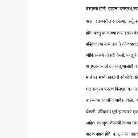
दत्तकृपा होती. एव्हाना दत्तप्रभू
अशा दत्तभक्तीत रंगलेल्या, कर्तृत
होते. परंतु काकांच्या तासनतास दे
पंडितकाका याच नावाने ओळखतात. पु
ऑफिसमध्ये नोकरी केली. परंतु हे 
अनुष्ठानासाठी काका कुणालाही न 
मार्च
मध्ये काकांनी स्वेच्छेने
७३
घटनाक्रम फारच विलक्षण व अनाकलण
करण्याचा स्वामींनी आदेश दिला. काक
घेतली. परिक्रम पूर्ण झाल्यावर एक
आहेत. तप:पुत, तेजस्वी काका नाना 
वाटच पहात होते. प. पू. नाना महार