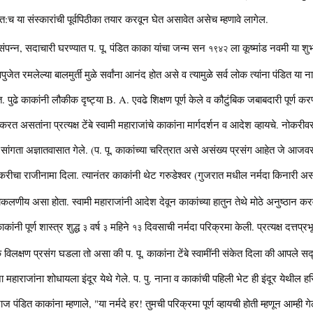
 स्वत:च या संस्कारांची पूर्वपिठीका तयार करवून घेत असावेत असेच म्हणावे लागेल.
्वसंपन्न, सदाचारी घरण्यात प. पू. पंडित काका यांचा जन्म सन
ला कूष्मांड नवमी या श
१९४२
वपुजेत रमलेल्या बालमुर्ती मुळे सर्वांना आनंद होत असे व त्यामुळे सर्व लोक त्यांना पंडित 
ढे काकांनी लौकीक दृष्ट्या B. A. एवढे शिक्षण पूर्ण केले व कौटुंबिक जबाबदारी पूर्ण करण
करत असतांना प्रत्यक्ष टेंबे स्वामी महाराजांचे काकांना मार्गदर्शन व आदेश व्हायचे. नोक
सांगता अज्ञातवासात गेले. (प. पू. काकांच्या चरित्रात असे असंख्य प्रसंग आहेत जे आजवर
 नोकरीचा राजीनामा दिला. त्यानंतर काकांनी थेट गरुडेश्वर (गुजरात मधील नर्मदा किनारी असल
ीय असा होता. स्वामी महाराजांनी आदेश देवून काकांच्या हातुन तेथे मोठे अनुष्ठान करवू
ांनी पूर्ण शास्त्र शुद्ध
वर्ष
महिने
दिवसाची नर्मदा परिक्रमा केली. प्रत्यक्ष दत्तप्रभ
३
३
१३
 विलक्षण प्रसंग घडला तो असा की प. पू. काकांना टेंबे स्वामींनी संकेत दिला की आपले सद्ग
महाराजांना शोधायला इंदूर येथे गेले. प. पु. नाना व काकांची पहिली भेट ही इंदूर येथील हरिस
ाज पंडित काकांना म्हणाले, "या नर्मदे हर! तुमची परिक्रमा पूर्ण व्हायची होती म्हणून आम्ही 