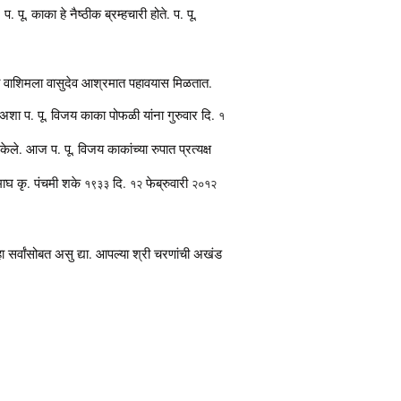
. पू. काका हे नैष्ठीक ब्रम्हचारी होते. प. पू.
याला वाशिमला वासुदेव आश्रमात पहावयास मिळतात.
य अशा प. पू. विजय काका पोफळी यांना गुरुवार दि.
१
 केले. आज प. पू. विजय काकांच्या रुपात प्रत्यक्ष
माघ कृ. पंचमी शके
दि.
फेब्रुवारी
१९३३
१२
२०१२
र्वांसोबत असु द्या. आपल्या श्री चरणांची अखंड