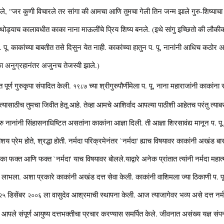
ाले, "जर कुणी विचारले तर सांगा की आमचा आणि तुमचा गेली तिन जन्म झाले गुरु-शिष्याचा
 थोड्याच कालावधीत काका नाना माऊलींचे प्रिय शिष्य बनले. (इथे सांगु इच्छितो की लौकीक 
. पू. काकांच्या बाबतीत तसे दिसुन येत नाही. काकांच्या हातुन प. पू. नानांनी आधिच कठोर 
ा अनुग्रहानंतर अजुनच तेजस्वी झाले.)
पूर्ण गुरुकृपा संपादित केली.
च्या श्रीगुरुपौर्णीमेला प. पू. नाना महाराजांनी काकांना 
१९८७
यासाठीच तुमचा जिवीत हेतू आहे. तेव्हा आमचे आशिर्वाद आपल्या पाठीशी आहेतच परंतु त्याबरोबर
 नानांनी सिंहासनाधिष्टित असतांना काकांना आज्ञा दिली. ती आज्ञा शिरसावंद्य मानून प. पू
तीशय प्रेम होते, श्रद्धा होती. नर्मदा परिक्रमेनंतर `नर्मदा' ह्याच विषयावर काकांनी अखंड 
का फक्त आणि फक्त `नर्मदा' याच विषयावर बोलले.याद्वारे अनेक प्रांतात त्यांनी नर्मदा महात्म्य
भला. अशा प्रकारे काकांनी अखंड दत्त सेवा केली. काकांनी वाशिमला ज्या ठिकाणी प. पू. व
डिसेंबर
ला वासुदेव आश्रमाची स्थापना केली. आज त्याजागेवर भव्य असे दत्त नर्मद
२५
२००६
पले संपूर्ण आयुष्य दत्तभक्तीचा प्रचार करण्यास समर्पित केले. जीवनात असंख्य यज्ञ संपन्न 