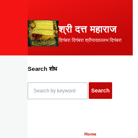
Skip to main content
श्री दत्त महाराज
दिगंबरा दिगंबरा श्रीपादवल्लभ दिगंबरा
Search शोध
Search
Home
Breadcrumb