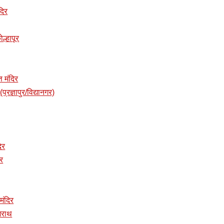
दिर
ोल्हापूर
त मंदिर
प्रज्ञापुर/विद्यानगर)
दिर
िर
 मंदिर
ुजराथ