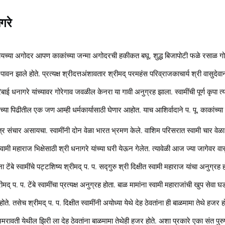
गरे
 घ्यायच्या अगोदर आपण काकांच्या जन्मा अगोदरची हकीकत बघू. शुद्ध बिजापोटी फळे रसाळ गोमट
ावन झाले होते. प्रत्यक्ष श्रीदत्तअंशावतार श्रीमद् परमहंस परिव्राजकाचार्य श्री वासुदेवान
बाई धनागरे यांच्यावर गोरेगाव जवळील केनरा या गावी अनुग्रह झाला. स्वामींची पूर्ण कृपा त्य
ढच्या पिढीतील एक जण आम्ही धर्मकार्यासाठी घेणार आहोत. याच आशिर्वादाने प. पू. काकांच्या स्
 सर्वत्र संचार असायचा. स्वामींनी दोन वेळा भारत भ्रमण केले. वाशिम परिसरात स्वामी चार वेळा
्वामी महाराज भिक्षेसाठी श्री धनागरे यांच्या घरी येऊन गेलेत. त्यावेळी आज ज्या जागेवर वा
ा टेंबे स्वामींचे पट्टशिष्य श्रीमद् प. प. सद्गुरु श्री दिक्षीत स्वामी महाराज यांचा अनुग्रह
द् प. प. टेंबे स्वामींचा प्रत्यक्ष अनुग्रह होता. बाळ मामांना स्वामी महाराजांची खुप सेवा घडल
होते. तसेच श्रीमद् प. प. दिक्षीत स्वामींनी अयोध्या येथे देह ठेवतांना ही बाळमामा तेथे हजर होते
ी अमरावती येथील झिरी ला देह ठेवतांना बाळमामा तेथेही हजर होते. अशा प्रकारे एका संत पुर