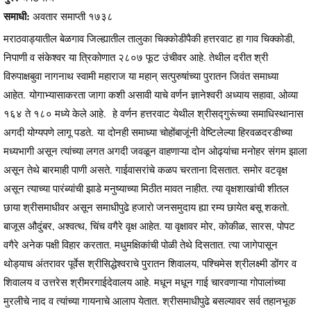
समाधी:
अवतार समाप्ती १७३८
मराठवाड्यातील बेळगाव जिल्ह्यातील तालुका चिक्कोडीपैकी हत्तरवाट हा गाव चिक्कोडी,
निपाणी व संकेश्वर या त्रिकोणात २८०७ फूट उंचीवर आहे. तेथील दरीत श्री
विरुपाक्षबुवा नागनाथ स्वामी महाराज या महान् सत्पुरुषांच्या पुरातन जिवंत समाध्या
आहेत. योगाभ्यासाकरता जागा कशी असावी याचे वर्णन ज्ञानेश्वरी अध्याय सहावा, ओव्या
१६४ ते १८० मध्ये केले आहे. हे वर्णन हत्तरवाट येथील श्रीसद्गुरूंच्या समाधिस्थानास
अगदी योग्यपणे लागू पडते. या दोनही समाध्या चोहोंबाजूंनी वेष्टिलेल्या हिरवळदरडीच्या
मध्यभागी असून त्यांच्या लगत अगदी जवळून वाहणाऱ्या दोन ओढ्यांचा मनोहर संगम झाला
असून तेथे बारमाही पाणी असते. गाईवासरांचे कळप चरताना दिसतात. समोर वटवृक्ष
असून त्याच्या पारंब्यांची झाडे मनुष्याच्या मिठीत मावत नाहीत. त्या वृक्षशाखांची शीतल
छाया श्रीसमाधीवर असून समाधीपुढे हजारो जनसमुदाय ह्या रम्य छायेत बसू शकतो.
बाजूस औदुंबर, अश्वत्थ, चिंच वगैरे वृक्ष आहेत. या वृक्षावर मोर, कोकीळ, सारस, पोपट
वगैरे अनेक पक्षी विहार करतात. मधुमक्षिकांची पोळी तेथे दिसतात. त्या जागेपासून
थोड्याच अंतरावर पूर्वेस श्रीसिद्धेश्वराचे पुरातन शिवालय, पश्चिमेस श्रीलक्ष्मी डोंगर व
शिवालय व उत्तरेस श्रीमरगाईदेवालय आहे. मधून मधून गाई चारवणाऱ्या गोपालांच्या
मुरलीचे नाद व त्यांच्या गायनाचे आलाप येतात. श्रीसमाधीपुढे बसल्यावर सर्व तहानभूक