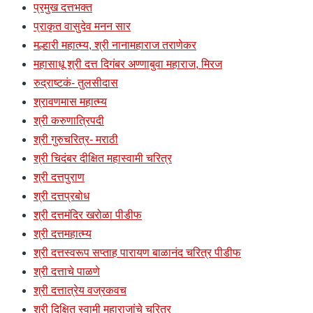
प्रमुख दत्तभक्त
प्राकृत वासुदेव मनन सार
मल्हारी महात्म्य, श्री नानामहाराज तराणेकर
महासाधू श्री दत्त दिगंबर अण्णाबुवा महाराज, मिरज
रुद्राष्टकं- तुलसीदास
श्रावणमास महात्म्य
श्री करुणात्रिपदी
श्री गुरुचरित्र- मराठी
श्री चिदंबर दीक्षित महास्वामी चरित्र
श्री दत्तपुराण
श्री दत्तप्रबोध
श्री दत्तमंदिर खरोळा पीडीफ
श्री दत्तमहात्म्य
श्री दत्तस्वरूप सप्ताह पारायण बाळानंद चरित्र पीडीफ
श्री दत्ताचे पाळणे
श्री दत्तात्रेय वज्रकवच
श्री दिक्षित स्वामी महाराजांचे चरित्र