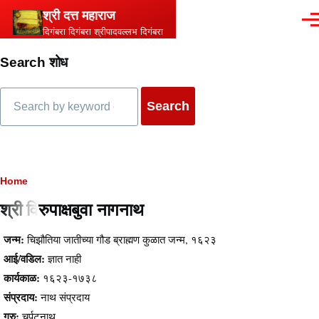
Skip to main content
श्री दत्त महाराज
Men
दिगंबरा दिगंबरा श्रीपादवल्लभ दिगंबरा
Search शोध
Search
Breadcrumb
Home
श्री विरुपाक्षबुवा नागनाथ
Content
जन्म:
चिझौतिया जातीच्या गौड ब्राह्मण कुळात जन्म, १६२३
आई/वडिल:
ज्ञात नाही
कार्यकाळ:
१६२३-१७३८
संप्रदाय:
नाथ संप्रदाय
गुरु:
चर्पटनाथ