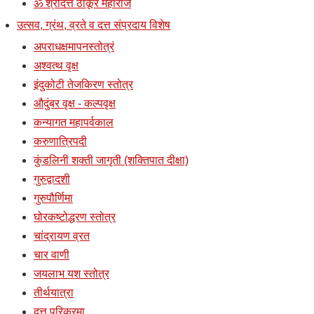
ॐ श्रीदत्त ठाकूर महाराज
उत्सव, ग्रंथ, व्रते व दत्त संप्रदाय विशेष
अपराधक्षमापनस्तोत्रं
अश्वत्थ वृक्ष
इंदुकोटी तेजकिरण स्तोत्र
औदुंबर वृक्ष - कल्पवृक्ष
कन्यागत महापर्वकाल
करुणात्रिपदी
कुंडलिनी शक्ती जागृती (शक्तिपात दीक्षा)
गुरुद्वादशी
गुरुपौर्णिमा
घोरकष्टोद्धरण स्तोत्र
चांद्रायण व्रत
चार वाणी
जयलाभ यश स्तोत्र
तीर्थयात्रा
दत्त परिक्रमा