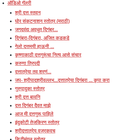
ऑडिओ गॅलरी
श्री दत्त स्तवन
घोर संकटनाशन स्तोत्र (मराठी)
जगदवंद्य अवधुत दिगंबर...
दिगंबरा-दिगंबरा, अजित कडकडे
गेलो दत्तमयी हाऊनी ...
कृष्णाकाठी दत्तगुरूंचा नित्य आसे संचार
करुणा त्रिपदी
दत्तात्रेया तव शरणं...
जप- श्रीपादश्रीवल्लभ...दत्तात्रेया दिगंबरा ... कृपा करा
गुरुपादुका स्तोत्र
श्री दत्त बावनि
दत्त दिगंबर दैवत माझे
आज मी दत्तगुरू पाहिले
इंदुकोटी तेजकिरण स्तोत्र
श्रीदत्तात्रेय वज्रकवच
सिद्धीमंगल स्तोत्र