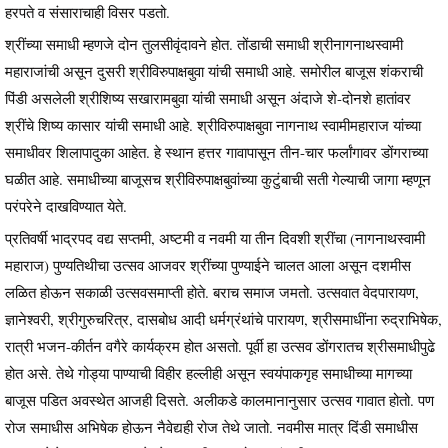
हरपते व संसाराचाही विसर पडतो.
श्रींच्या समाधी म्हणजे दोन तुलसीवृंदावने होत. तोंडाची समाधी श्रीनागनाथस्वामी
महाराजांची असून दुसरी श्रीविरुपाक्षबुवा यांची समाधी आहे. समोरील बाजूस शंकराची
पिंडी असलेली श्रीशिष्य सखारामबुवा यांची समाधी असून अंदाजे शे-दोनशे हातांवर
श्रींचे शिष्य कासार यांची समाधी आहे. श्रीविरुपाक्षबुवा नागनाथ स्वामीमहाराज यांच्या
समाधीवर शिलापादुका आहेत. हे स्थान हत्तर गावापासून तीन-चार फर्लांगावर डोंगराच्या
घळीत आहे. समाधीच्या बाजूसच श्रीविरुपाक्षबुवांच्या कुटुंबाची सती गेल्याची जागा म्हणून
परंपरेने दाखविण्यात येते.
प्रतिवर्षी भाद्रपद वद्य सप्तमी, अष्टमी व नवमी या तीन दिवशी श्रींचा (नागनाथस्वामी
महाराज) पुण्यतिथीचा उत्सव आजवर श्रींच्या पुण्याईने चालत आला असून दशमीस
लळित होऊन सकाळी उत्सवसमाप्ती होते. बराच समाज जमतो. उत्सवात वेदपारायण,
ज्ञानेश्वरी, श्रीगुरुचरित्र, दासबोध आदी धर्मग्रंथांचे पारायण, श्रीसमाधींना रुद्राभिषेक,
रात्री भजन-कीर्तन वगैरे कार्यक्रम होत असतो. पूर्वी हा उत्सव डोंगरातच श्रीसमाधीपुढे
होत असे. तेथे गोड्या पाण्याची विहीर हल्लीही असून स्वयंपाकगृह समाधीच्या मागच्या
बाजूस पडित अवस्थेत आजही दिसते. अलीकडे कालमानानुसार उत्सव गावात होतो. पण
रोज समाधीस अभिषेक होऊन नैवेद्यही रोज तेथे जातो. नवमीस मात्र दिंडी समाधीस