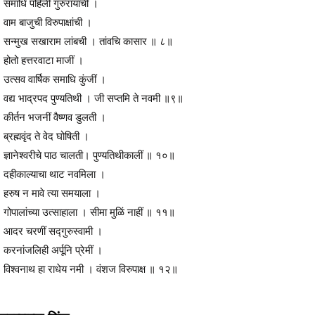
समाधि पहिली गुरुरायाची ।
वाम बाजुची विरुपाक्षांची ।
सन्मुख सखाराम लांबची । तांवचि कासार ॥ ८॥
होतो हत्तरवाटा माजीं ।
उत्सव वार्षिक समाधि कुंजीं ।
वद्य भाद्रपद पुण्यतिथी । जी सप्तमि ते नवमी ॥९॥
कीर्तन भजनीं वैष्णव डुलती ।
ब्रह्मवृंद ते वेद घोषिती ।
ज्ञानेश्वरीचे पाठ चालती। पुण्यतिथीकालीं ॥ १०॥
दहीकाल्याचा थाट नवमिला ।
हरुष न मावे त्या समयाला ।
गोपालांच्या उत्साहाला । सीमा मुळिं नाहीं ॥ ११॥
आदर चरणीं सद्गुरुस्वामी ।
करनांजलिही अर्पूनि प्रेमीं ।
विश्वनाथ हा राधेय नमी । वंशज विरुपाक्ष ॥ १२॥