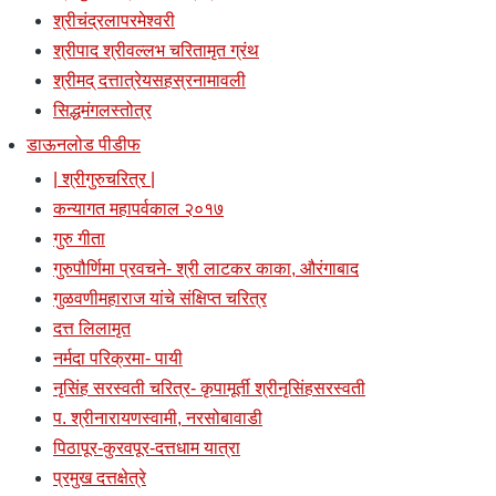
श्रीचंद्रलापरमेश्वरी
श्रीपाद श्रीवल्लभ चरितामृत ग्रंथ
श्रीमद् दत्तात्रेयसहस्रनामावली
सिद्धमंगलस्तोत्र
डाऊनलोड पीडीफ
| श्रीगुरुचरित्र |
कन्यागत महापर्वकाल २०१७
गुरु गीता
गुरुपौर्णिमा प्रवचने- श्री लाटकर काका, औरंगाबाद
गुळवणीमहाराज यांचे संक्षिप्त चरित्र
दत्त लिलामृत
नर्मदा परिक्रमा- पायी
नृसिंह सरस्वती चरित्र- कृपामूर्ती श्रीनृसिंहसरस्वती
प. श्रीनारायणस्वामी, नरसोबावाडी
पिठापूर-कुरवपूर-दत्तधाम यात्रा
प्रमुख दत्तक्षेत्रे