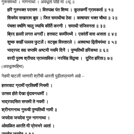
गुरूसमर्था । नागनाथा । अवधूता पाहि मां ॥धृ.॥
हरि गुरुभक्त परायण । विरुपाक्ष पंत शिष्य । कुलकर्णी ग्रामकर्ता ॥ १॥
शिवमेव सखाराम बुवा । जित समाधीचा ठेवा । काषायार भक्त चौथा ॥ २॥
पंचशा वर्षाणि चालु ज्याचि कीर्ति करणी । समाधी संजिवनता ॥ ३॥
ब्रिद हल्ली लगत अगदीं। हत्तवाट कामींमध्यें । एकांतीं वास असता ॥ ४॥
शुष्क काहीं पल्लव फुटलें। वटवृक्ष विस्तारले । अश्वत्था द्वितीयपंथा ॥ ५॥
भाद्रपद वद्य सप्तमि अष्टमी नवमि दिनें । पुण्यतिथी हरिकथा ॥ ६॥
वरदी पुरुष श्रीपाद प्रास्ताविक। नरसिंह विठूचा । दुरित हरिता॥ ७॥
(अवधूतमहिमा)
नेहमी म्हटली जाणारी श्रींची आरती पुढीलप्रमाणे आहे –
हत्तरवाट ग्रामीं प्रतिवर्षी नियमी ।
उत्सव होते देखा वृंदावनधामीं ।
भाद्रपदसित सप्तमी ते नवमी ।
श्रीनागनाथ गुरूची पुण्यतिथी नामी ॥
जयदेवा जयदेवा गुरु नागनाथा ।
ओवाळित आरति मी प्रेमभरे आतां ।
जयदेव जयदेव ॥ १॥