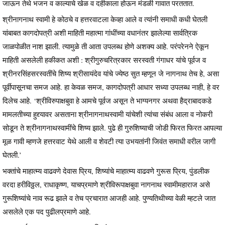
जाऊन तेथे भजन व काल्याचे खेळ व दहीकाला होऊन मंडळी गावात परततात.
श्रीनागनाथ स्वामी हे कोठचे व हत्तरवाटला केव्हा आले व त्यांनी समाधी कधी घेतली
यांबाबत कागदोपत्री अशी माहिती महात्मा गांधींच्या वधानंतर झालेल्या सार्वत्रिक
जाळपोळीत नाश झाली. त्यामुळे ती आता उपलब्ध होणे अशक्य आहे. परंपरेनने ऐकून
माहिती असलेली हकीकत अशी : श्रीगुरुचरित्रकार सरस्वती गंगाधर यांचे पूर्वज व
श्रीनरसिंहसरस्वतींचे शिष्य श्रीसायंदेव यांचे ज्येष्ठ सुत म्हणून जे नागनाथ तेच हे, असा
पूर्वीपासूनचा समज आहे. हा केवळ समज, कागदोपत्री आधार सध्या उपलब्ध नाही, हे वर
दिलेच आहे. ‘श्रीविरुपाक्षबुवा हे आमचे पूर्वज असून ते भाग्यनगर अथवा हैद्राबादकडे
मामलतीच्या हुद्द्यावर असताना श्रीनागनाथस्वामी यांचेशी त्यांचा संबंध आला व नोकरी
सोडून ते श्रीनागनाथस्वामींचे शिष्य झाले. पुढे ही गुरुशिष्याची जोडी फिरत फिरत आपल्या
मूळ गावी म्हणजे हत्तरवाट येथे आली व शेवटी त्या उभयतांनी जिवंत समाधी वरील जागी
घेतली.’
भक्तांचे माहात्म्य वाढवणे देवास प्रिय, शिष्यांचे माहात्म्य वाढवणे गुरूस प्रिय, पुंडलीक
वरदा हरीविठ्ठल, राधाकृष्ण, याचप्रमाणे श्रीविरूपाक्षबुवा नागनाथ स्वामीमहाराज असे
गुरूशिष्यांचे नाव रूढ झाले व तेच प्रचारात आजही आहे. पुण्यतिथीच्या वेळी म्हटले जात
असलेले एक पद पुढीलप्रमाणे आहे.