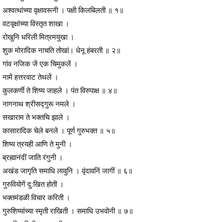
अश्वत्थांच्या वृक्षावरूनी । पक्षी किलबिलती ॥ १॥
वटवृक्षांच्या विस्तृत शाखा ।
रोखुनि धरिली मित्रमयुखा ।
शुक मोरादिक नाचति तोखां। धेनू हंबरती ॥ २॥
गांव नजिक जें एक चिमुकलें ।
नामें हत्तरवाट तेथलें ।
कुलकर्णी ते शिष्य जाहले । पंत विरुपाक्ष ॥ ४॥
नागनाथ श्रीसद्गुरू नमले ।
सखाराम ते भक्तचि झाले ।
कासारादिक चेले बनले । पूर्ण गुरुभक्त ॥ ५॥
शिष्य त्रयही आणि ते मुनी ।
ब्रह्मानंदीं जाति रंगुनी ।
अखंड जागृति समाधि लावुनि । वृंदावनिं जागीं ॥ ६॥
गुरुवियोगें दु:खित होती ।
भक्तमंडळी विचार करिती ।
गुरुशिष्यांच्या स्मृती राखिती । समाधि उभवोनी ॥ ७॥