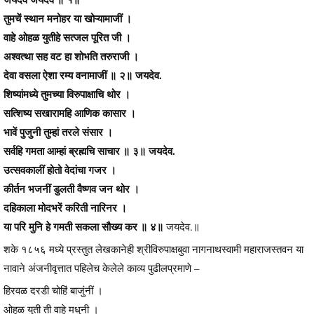
तुमचें स्थान मनोहर या खोऱ्यामाजीं ।
वाहे ओहळ युतीहे सत्जल पूरित जी ।
अश्वत्था सह वट हा शोभति तरुराजी ।
देवा वसला ऐशा रम्य वनामाजीं ॥ २॥ जयदेव.
शिष्यांमध्ये तुमच्या विरुपाक्षाचि थोर ।
सत्शिष्य सखारामहि आणिक कासार ।
भावें पुजुनी तुम्हां तरले संसार ।
सर्वहि गमता आम्हां ब्रह्मचि साचार ॥ ३॥ जयदेव.
उत्सवकालीं होतो वेदांचा गजर ।
कीर्तन भजनीं डुलती वैष्णव जन थोर ।
दहिकाला मोदभरें करिती नारिनर ।
या परि मुनि हे गमती सकला सौख्य कर ॥ ४॥
जयदेव.॥
शके १८५६ मध्ये प्रस्तुत लेखकानेही श्रीविरुपाक्षबुवा नागनाथस्वामी महाराजस्तवन या
नावाने अंजनीवृत्तात पहिलेच केलेले काव्य पुढीलप्रमाणे –
हिरवळ दरडी चोहिं बाजुंनीं ।
ओहळ युती ती वाहे मधुनी ।