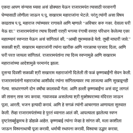
एकदा आपण संन्यास घ्यावा असं डोक्यात येऊन राजारामपंत त्यासाठी परवानगी
घेण्यासाठी लोणीला जाऊन प.पू. सखाराम महाराजांना भेटले. परंतु त्यांनी असा विषय
काढताच प.पू. महाराज त्यांच्यावर रागावले आणि म्हणाले “अविचार करु नका. देवाला घरी
येऊ द्या.” राजारामपंतांना त्याच दिवशी रात्री भगव्या रंगाची वस्त्र परिधान केलेल्या एका
महात्म्यानं स्वप्नात येऊन असं सांगितलं की, “आम्ही तुमच्याकडे येतो. तुम्ही माघारी जावे.”
सकाळी श्री. सखाराम महाराजांनी त्यांना खारीक आणि नारळाचा प्रसाद दिला, आणि
घरी परत जायला सांगितलं. राजारामपंतांना त्या दिव्य स्वप्नामुळे आणि सखाराम
महाराजांच्या आदेशामुळे परमानंद झाला.
दुसऱ्या दिवशी सकाळी श्री सखाराम महाराजांनी दिलेली ती फळं कृष्णाबाईंनी सेवन केली.
राजारामपंतांनी महाराजांचा आशीर्वाद त्यांना सांगितल्यावर त्या लाजल्या आणि सुखावूनही
गेल्या. साधारणपणे दोन वर्षांचा कालावधी गेला. आणि हल्ली कृष्णाबाईंना असं वाटू लागलं
की तासन् तास जप करावा. गावाजवळ असलेल्या श्री मुक्तेश्वराच्या मंदिरात जाऊन
पूजा, आरती, भजन इत्यादी करावं. आणि हे सगळं त्यांनी आचरणात आणायला सुरुवात
केली. तेंव्हा राजारामपंतांच्या हे पुरतं ध्यानात आलं की, आपल्याला झालेल्या स्वप्न
दृष्टांताबर्हुकूमच हे डोहाळे आहेत. कृष्णाबाई त्यांना जेव्हा हे सांगत की, मला काशीला
जाऊन विश्वनाथाची पूजा करावी, धर्माची स्थापना करावी, विश्वाचा उद्धार करावा,