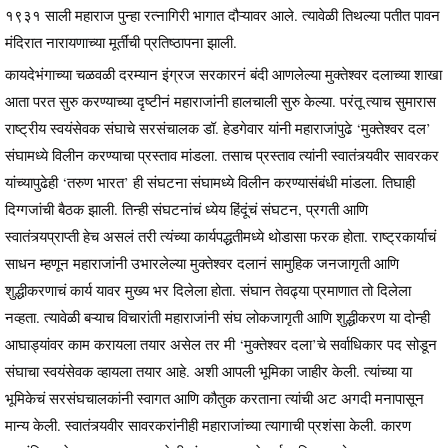
१९३१ साली महाराज पुन्हा रत्नागिरी भागात दौऱ्यावर आले. त्यावेळी तिथल्या पतीत पावन
मंदिरात नारायणाच्या मूर्तींची प्रतिष्ठापना झाली.
कायदेभंगाच्या चळवळी दरम्यान इंग्रज सरकारनं बंदी आणलेल्या मुक्तेश्वर दलाच्या शाखा
आता परत सुरु करण्याच्या दृष्टीनं महाराजांनी हालचाली सुरु केल्या. परंतू त्याच सुमारास
राष्ट्रीय स्वयंसेवक संघाचे सरसंचालक डॉ. हेडगेवार यांनी महाराजांपुढे ‘मुक्तेश्वर दल’
संघामध्ये विलीन करण्याचा प्रस्ताव मांडला. तसाच प्रस्ताव त्यांनी स्वातंत्र्यवीर सावरकर
यांच्यापुढेही ‘तरुण भारत’ ही संघटना संघामध्ये विलीन करण्यासंबंधी मांडला. तिघाही
दिग्गजांची बैठक झाली. तिन्ही संघटनांचं ध्येय हिंदूंचं संघटन, प्रगती आणि
स्वातंत्र्यप्राप्ती हेच असलं तरी त्यंच्या कार्यपद्धतीमध्ये थोडासा फरक होता. राष्ट्रकार्याचं
साधन म्हणून महाराजांनी उभारलेल्या मुक्तेश्वर दलानं सामुहिक जनजागृती आणि
शुद्धीकरणाचं कार्य यावर मुख्य भर दिलेला होता. संघान तेवढ्या प्रमाणात तो दिलेला
नव्हता. त्यावेळी बऱ्याच विचारांती महाराजांनी संघ लोकजागृती आणि शुद्धीकरण या दोन्ही
आघाड्यांवर काम करायला तयार असेल तर मी ‘मुक्तेश्वर दला’चे सर्वाधिकार पद सोडून
संघाचा स्वयंसेवक व्हायला तयार आहे. अशी आपली भूमिका जाहीर केली. त्यांच्या या
भूमिकेचं सरसंघचालकांनी स्वागत आणि कौतुक करताना त्यांची अट अगदी मनापासून
मान्य केली. स्वातंत्र्यवीर सावरकरांनीही महाराजांच्या त्यागाची प्रशंसा केली. कारण