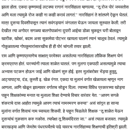
झाला होता. एकदा कृष्णामाई लटक्या रागानं नारसिंहाला म्हणाल्या, “तू रोज पोरं जमवतोस
आणि मला त्यामुळे रोज काही ना काही करावं लागतं.” नारसिंहानं ते शांतपणे ऐकून घेतलं.
मात्र दुसऱ्या दिवशीपासून त्यानं सवंगड्यानं जंगलात घेऊन जायला सुरुवात केली. तरी
देखील त्या अगोदर सगळ्या बालगोपाळांना दुपारी आईचा डोळा चुकवून घरी बोलावून
खारीक, खोबरं, बदाम असा सुकामेवा पोटभर खायला घालणं त्यानं चालूच ठेवलं. त्यामुळे
गोकुळातल्या गोपकुमारांसारखीच ही ही पोरं चांगली तयार झाली.
राम आणि कृष्णाप्रमाणेच साक्षात् परमेश्वर असलेल्या नारसिंहाला लौकिक शिक्षण घेणं
क्रमप्राप्त होतं. घरच्यांनी त्याला शाळेत घातलं. पण मुलगा एकपाठी असल्यामुळे त्याचा
अभ्यास पटकन होऊन जाई आणि खेळणं सुरु होई. इतर मुलांबरोबर भेंड्या हुतूतू,
आट्यापाट्या, दंड, कुस्ती इ. खेळ रंगत. एकदा या मुलानं वर्गात खेळायला म्हणून नाग
आणला, आणि खेळून झाल्यावर वर्गातच सोडून दिला. त्याच्या विविध प्रकारच्या खोड्या
पाहून शिक्षकांच्या मनात या मुलाला शिक्षा देण्याचे विचार वारंवार येत. “आपण सगळे
शंकराचे दास आहोत त्यामुळे आपण त्याचं नामस्मरण करुया” असं सांगून हा साऱ्या
मुलांना वर्गात शिवाचं नाम घ्यायला शिकवी. हे पाहून चिडलेले शिक्षक “तू शाळेत येऊन
दुसऱ्यांचं नुकसान करु नकोस. त्यापेक्षा तू शिवमंदिरात जा.” असं त्याला बजावत. त्यामुळे
बाराखड्या आणि जेमतेम पंधरापर्यंतचे पाढे यावरच नारसिंहाच्या शिक्षणाची इतिश्री झाली.