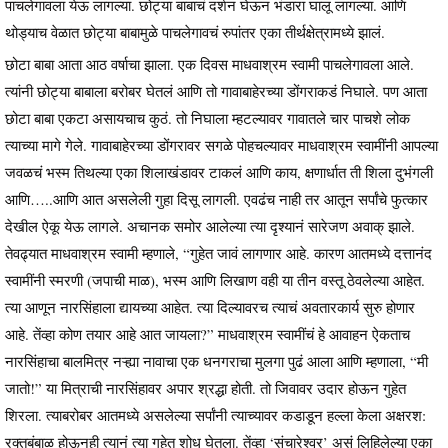
पाचलेगावला येऊ लागल्या. छोट्या बाबाचं दर्शन घेऊन भंडारा घालू लागल्या. आणि
थोड्याच वेळात छोट्या बाबामुळे पाचलेगावचं रुपांतर एका तीर्थक्षेत्रामध्ये झालं.
छोटा बाबा आता आठ वर्षाचा झाला. एक दिवस माधवाश्रम स्वामी पाचलेगावला आले.
त्यांनी छोट्या बाबाला बरोबर घेतलं आणि तो गावाबाहेरच्या डोंगराकडं निघाले. पण आता
छोटा बाबा एकटा असायचाच कुठं. तो निघाला म्हटल्यावर गावातले चार पाचशे लोक
त्याच्या मागे गेले. गावाबाहेरच्या डोंगरावर सगळे पोहचल्यावर माधवाश्रम स्वामींनी आपल्या
जवळचं भस्म तिथल्या एका शिलाखंडावर टाकलं आणि काय, क्षणार्धात ती शिला दुभंगली
आणि…..आणि आत असलेली गुहा दिसू लागली. एवढंच नाही तर आतून सर्पांचे फुत्कार
देखील ऐकू येऊ लागले. अचानक समोर आलेल्या त्या दृश्यानं सारेजण अवाक् झाले.
तेवढ्यात माधवाश्रम स्वामी म्हणाले, “गुहेत जावं लागणार आहे. कारण आतमध्ये दत्तानंद
स्वामींनी स्मरणी (जपाची माळ), भस्म आणि लिखाण वही या तीन वस्तू ठेवलेल्या आहेत.
त्या आणून नारसिंहाला द्यायच्या आहेत. त्या दिल्यावरच त्याचं अवतारकार्य सुरु होणार
आहे. तेंव्हा कोण तयार आहे आत जायला?” माधवाश्रम स्वामींचं हे आवाहन ऐकताच
नारसिंहाचा बालमित्र नऱ्ह्या नावाचा एक धनगराचा मुलगा पुढं आला आणि म्हणाला, “मी
जातो!” या मित्राची नारसिंहावर अपार श्रद्धा होती. तो जिवावर उदार होऊन गुहेत
शिरला. त्याबरोबर आतमध्ये असलेल्या सर्पांनी त्याच्यावर कडाडून हल्ला केला अक्षरश:
रक्तबंबाळ होऊनही त्यानं त्या गुहेत शोध घेतला. तेंव्हा ‘संचारेश्वर’ असं लिहिलेल्या एका