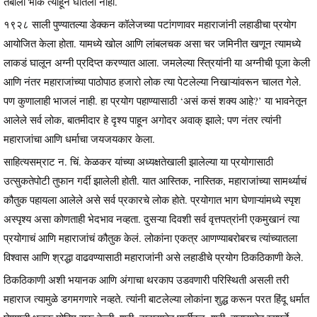
तंबीला भीक त्याहून घातली नाही.
१९२८ साली पुण्यातल्या डेक्कन कॉलेजच्या पटांगणावर महाराजांनी लहाडीचा प्रयोग
आयोजित केला होता. यामध्ये खोल आणि लांबलचक असा चर जमिनीत खणून त्यामध्ये
लाकडं घालून अग्नी प्रदिप्त करण्यात आला. जमलेल्या स्त्रियांनी या अग्नीची पूजा केली
आणि नंतर महाराजांच्या पाठोपाठ हजारो लोक त्या पेटलेल्या निखाऱ्यांवरून चालत गेले.
पण कुणालाही भाजलं नाही. हा प्रयोग पहाण्यासाठी ‘असं कसं शक्य आहे?’ या भावनेतून
आलेले सर्व लोक, बातमीदार हे दृश्य पाहून अगोदर अवाक् झाले; पण नंतर त्यांनी
महाराजांचा आणि धर्माचा जयजयकार केला.
साहित्यसम्राट न. चिं. केळकर यांच्या अध्यक्षतेखाली झालेल्या या प्रयोगासाठी
उत्सुकतेपोटी तुफान गर्दी झालेली होती. यात आस्तिक, नास्तिक, महाराजांच्या सामर्थ्याचं
कौतुक पहायला आलेले असे सर्व प्रकारचे लोक होते. प्रयोगात भाग घेणाऱ्यांमध्ये स्पृश
अस्पृश्य असा कोणताही भेदभाव नव्हता. दुसऱ्या दिवशी सर्व वृत्तपत्रांनी एकमुखानं त्या
प्रयोगाचं आणि महाराजांचं कौतुक केलं. लोकांना एकत्र आणण्याबरोबरच त्यांच्यातला
विश्वास आणि श्रद्धा वाढवण्यासाठी महाराजांनी असे लहाडीचे प्रयोग ठिकठिकाणी केले.
ठिकठिकाणी अशी भयानक आणि अंगाचा थरकाप उडवणारी परिस्थिती असली तरी
महाराज त्यामुळे डगमगणारे नव्हते. त्यांनी बाटलेल्या लोकांना शुद्ध करून परत हिंदू धर्मात