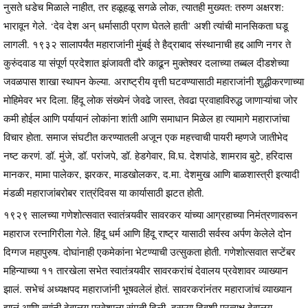
नुसते धडेच मिळाले नाहीत, तर हळूहळू सगळे लोक, त्यातही मुख्यत: तरुण अक्षरश:
भारावून गेले. ‘देव देश अन् धर्मासाठी प्राण घेतले हाती’ अशी त्यांची मानसिकता घडू
लागली. १९३२ सालापर्यंत महाराजांनी मुंबई ते हैद्राबाद संस्थानाची हद्द आणि नगर ते
कुरुंदवाड या संपूर्ण प्रदेशात झंजावती दौरे काढून मुक्तेश्वर दलाच्या तब्बल दीडशेच्या
जवळपास शाखा स्थापन केल्या. अराष्ट्रीय वृत्ती घटवण्यासाठी महाराजांनी शुद्धीकरणाच्या
मोहिमेवर भर दिला. हिंदू लोक संख्येनं जेवढे जास्त, तेवढा प्रवाहाविरुद्ध जाणाऱ्यांचा जोर
कमी होईल आणि पर्यायानं लोकांना शांती आणि समाधान मिळेल हा त्यामागे महाराजांचा
विचार होता. समाज संघटीत करण्यातली अजून एक महत्त्वाची पायरी म्हणजे जातीभेद
नष्ट करणं. डॉ. मुंजे, डॉ. परांजपे, डॉ. हेडगेवार, वि.घ. देशपांडे, शामराव बुटे, हरिदास
मानकर, मामा पालेकर, झरकर, माडखोलकर, द.मा. देशमुख आणि बाळशास्त्री इत्यादी
मंडळी महाराजांबरोबर रात्रंदिवस या कार्यासाठी झटत होती.
१९२९ सालच्या गणेशोत्सवात स्वातंत्र्यवीर सावरकर यांच्या आग्रहाच्या निमंत्रणावरून
महाराज रत्नागिरीला गेले. हिंदू धर्म आणि हिंदू राष्ट्र यासाठी सर्वस्व अर्पण केलेले दोन
दिग्गज महापुरुष. दोघांनाही एकमेकांना भेटण्याची उत्सुकता होती. गणेशोत्सवात सप्टेंबर
महिन्याच्या ११ तारखेला सभेत स्वातंत्र्यवीर सावरकरांचं देवालय प्रवेशावर व्याख्यान
झालं. सभेचं अध्यक्षपद महाराजांनी भूषवलेलं होतं. सावरकरांनंतर महाराजांचं व्याख्यान
झालं आणि त्यांनी देवालय प्रवेशाला संमती दिली. दुसऱ्या दिवशी प्रत्यक्ष देवालय