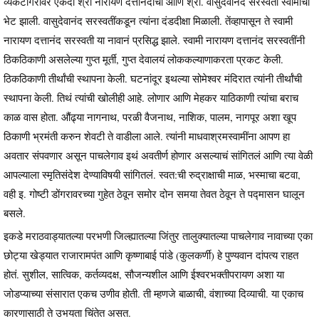
व्यंकटगिरीवर एकदा श्री नारायण दत्तानंदांची आणि श्री. वासुदेवानंद सरस्वती स्वामींची
भेट झाली. वासुदेवानंद सरस्वतींकडून त्यांना दंडदीक्षा मिळाली. तेंव्हापासून ते स्वामी
नारायण दत्तानंद सरस्वती या नावानं प्रसिद्ध झाले. स्वामी नारायण दत्तानंद सरस्वतींनी
ठिकठिकाणी असलेल्या गुप्त मूर्ती, गुप्त देवालयं लोककल्याणाकरता प्रकट केली.
ठिकठिकाणी तीर्थांची स्थापना केली. घटनांदूर इथल्या सोमेश्वर मंदिरात त्यांनी तीर्थांची
स्थापना केली. तिथं त्यांची खोलीही आहे. लोणार आणि मेहकर याठिकाणी त्यांचा बराच
काळ वास होता. औंढ्या नागनाथ, परळी वैजनाथ, नाशिक, पालम, नागपूर अशा खूप
ठिकाणी भ्रमंती करुन शेवटी ते वाडीला आले. त्यांनी माधवाश्रमस्वामींना आपण हा
अवतार संपवणार असून पाचलेगाव इथं अवतीर्ण होणार असल्याचं सांगितलं आणि त्या वेळी
आपल्याला स्मृतिसंदेश देण्याविषयी सांगितलं. स्वत:ची रुद्राक्षाची माळ, भस्माचा बटवा,
वही इ. गोष्टी डोंगरावरच्या गुहेत ठेवून समोर दोन समया तेवत ठेवून ते पद्मासन घालून
बसले.
इकडे मराठवाड्यातल्या परभणी जिल्ह्यातल्या जिंतुर तालुक्यातल्या पाचलेगाव नावाच्या एका
छोट्या खेड्यात राजारामपंत आणि कृष्णाबाई पांडे (कुलकर्णी) हे पुण्यवान दांपत्य राहत
होतं. सुशील, सात्विक, कर्तव्यदक्ष, सौजन्यशील आणि ईश्वरभक्तीपरायण अशा या
जोडप्याच्या संसारात एकच उणीव होती. ती म्हणजे बाळाची, वंशाच्या दिव्याची. या एकाच
कारणासाठी ते उभयता चिंतेत असत.