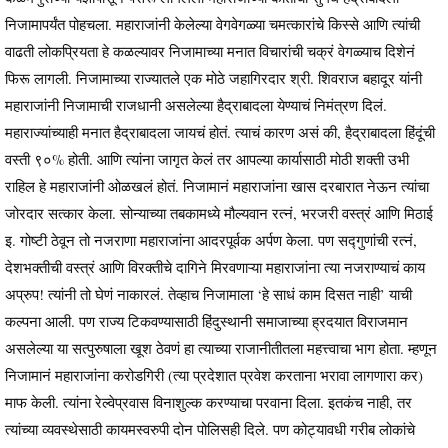
निजामापर्यंत पोहचला. महाराजांनी केलेल्या वेगवेगळ्या चमत्कारांचे किस्से आणि त्यांची
वाढती लोकप्रियता हे कळल्यावर निजामाच्या मनात विचारांची चक्रं वेगळ्याच दिशेनं
फिरू लागली. निजामाच्या राज्यातले एक मोठे जहागिरदार श्री. शिवराज बहादूर यांनी
महाराजांनी निजामाची राजधानी असलेल्या हैद्राबादला येण्याचं निमंत्रण दिलं.
महाराज्यांच्याही मनात हैद्राबादला जायचं होतं. त्याचं कारण असं की, हैद्राबादला हिंदूंची
वस्ती ९०% होती. आणि त्यांना जागृत केलं तर आपल्या कार्यासाठी मोठी शक्ती उभी
राहिल हे महाराजांनी ओळखलं होतं. निजामानं महाराजांना खास दरबारात नेऊन त्यांचा
जोरदार सत्कार केला. सोन्याच्या तबकामध्ये मौल्यवान रत्नं, भरजरी वस्त्रं आणि मिठाई
इ. गोष्टी ठेवून तो नजराणा महाराजांना आदरपूर्वक अर्पण केला. पण सद्गुणांची रत्नं,
देशभक्तीची वस्त्रं आणि विरक्तीचे दागिने मिरवणाऱ्या महाराजांना त्या नजराण्याचं काय
अप्रुप! त्यांनी तो घेणं नाकारलं. तेव्हाच निजामाला ‘हे साधं काम दिसत नाही’ याची
कल्पना आली. पण राज्य टिकवण्यासाठी हिंदुस्थानी समाजाच्या ह्रदयात विराजमान
असलेल्या या सत्पुरुषाला खूश ठेवणं हा त्याच्या राजानीतीतला महत्त्वाचा भाग होता. म्हणून
निजामानं महाराजांना करोडगिरी (त्या प्रदेशात प्रवेश करताना भरावा लागणारा कर)
माफ केली. त्यांना रेल्वेप्रवास विनाशुल्क करण्याचा परवाना दिला. इतकंच नाही, तर
त्यांच्या व्यवस्थेसाठी कायमस्वरुपी दोन पोलिसही दिले. पण कोट्यावधी गरीब लोकांचे