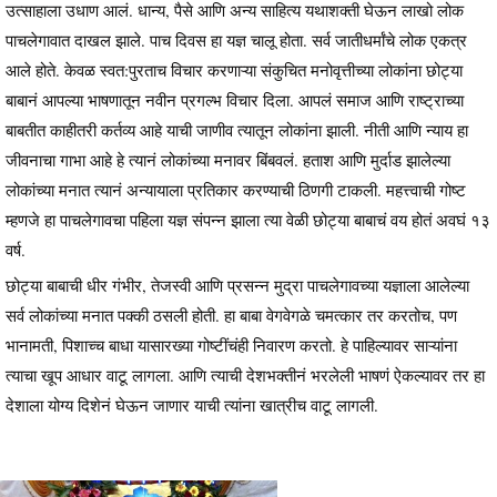
उत्साहाला उधाण आलं. धान्य, पैसे आणि अन्य साहित्य यथाशक्ती घेऊन लाखो लोक
पाचलेगावात दाखल झाले. पाच दिवस हा यज्ञ चालू होता. सर्व जातीधर्मांचे लोक एकत्र
आले होते. केवळ स्वत:पुरताच विचार करणाऱ्या संकुचित मनोवृत्तीच्या लोकांना छोट्या
बाबानं आपल्या भाषणातून नवीन प्रगल्भ विचार दिला. आपलं समाज आणि राष्ट्राच्या
बाबतीत काहीतरी कर्तव्य आहे याची जाणीव त्यातून लोकांना झाली. नीती आणि न्याय हा
जीवनाचा गाभा आहे हे त्यानं लोकांच्या मनावर बिंबवलं. हताश आणि मुर्दाड झालेल्या
लोकांच्या मनात त्यानं अन्यायाला प्रतिकार करण्याची ठिणगी टाकली. महत्त्वाची गोष्ट
म्हणजे हा पाचलेगावचा पहिला यज्ञ संपन्न झाला त्या वेळी छोट्या बाबाचं वय होतं अवघं १३
वर्ष.
छोट्या बाबाची धीर गंभीर, तेजस्वी आणि प्रसन्न मुद्रा पाचलेगावच्या यज्ञाला आलेल्या
सर्व लोकांच्या मनात पक्की ठसली होती. हा बाबा वेगवेगळे चमत्कार तर करतोच, पण
भानामती, पिशाच्च बाधा यासारख्या गोष्टींचंही निवारण करतो. हे पाहिल्यावर साऱ्यांना
त्याचा खूप आधार वाटू लागला. आणि त्याची देशभक्तीनं भरलेली भाषणं ऐकल्यावर तर हा
देशाला योग्य दिशेनं घेऊन जाणार याची त्यांना खात्रीच वाटू लागली.