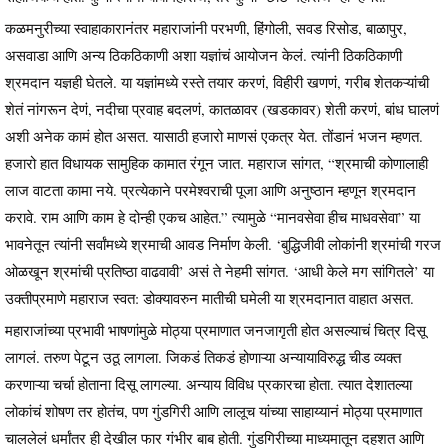
कळमनुरीच्या स्वाहाकारानंतर महाराजांनी परभणी, हिंगोली, सवड रिसोड, बाळापुर,
असवाडा आणि अन्य ठिकठिकाणी अशा यज्ञांचं आयोजन केलं. त्यांनी ठिकठिकाणी
श्रमदान यज्ञही घेतले. या यज्ञांमध्ये रस्ते तयार करणं, विहीरी खणणं, गरीब शेतकऱ्यांची
शेतं नांगरून देणं, नदीचा प्रवाह बदलणं, कातळावर (खडकावर) शेती करणं, बांध घालणं
अशी अनेक कामं होत असत. यासाठी हजारो माणसं एकत्र येत. तोंडानं भजन म्हणत.
हजारो हात विधायक सामुहिक कामात रंगून जात. महाराज सांगत, “श्रमाची कोणालाही
लाज वाटता कामा नये. प्रत्येकाने परमेश्वराची पूजा आणि अनुष्ठान म्हणून श्रमदान
करावे. राम आणि काम हे दोन्ही एकच आहेत.” त्यामुळे “मानवसेवा हीच माधवसेवा” या
भावनेतून त्यांनी सर्वांमध्ये श्रमाची आवड निर्माण केली. ‘बुद्धिजीवी लोकांनी श्रमांची गरज
ओळखून श्रमांची प्रतिष्ठा वाढवावी’ असं ते नेहमी सांगत. ‘आधी केले मग सांगितले’ या
उक्तीप्रमाणे महाराज स्वत: डोक्यावरुन मातीची घमेली या श्रमदानात वाहात असत.
महाराजांच्या प्रभावी भाषणांमुळे मोठ्या प्रमाणात जनजागृती होत असल्याचं चित्र दिसू
लागलं. तरुण पेटून उठू लागला. जिकडं तिकडं होणाऱ्या अन्यायाविरुद्ध चीड व्यक्त
करणाऱ्या चर्चा होताना दिसू लागल्या. अन्याय विविध प्रकारचा होता. त्यात देशातल्या
लोकांचं शोषण तर होतंच, पण गुंडगिरी आणि लालूच यांच्या साहाय्यानं मोठ्या प्रमाणात
चाललेलं धर्मांतर ही देखील फार गंभीर बाब होती. गुंडगिरीच्या माध्यमातून दहशत आणि