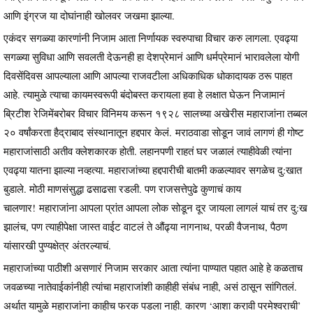
आणि इंग्रज या दोघांनाही खोलवर जखमा झाल्या.
एकंदर सगळ्या कारणांनी निजाम आता निर्णायक स्वरुपाचा विचार करु लागला. एवढ्या
सगळ्या सुविधा आणि सवलती देऊनही हा देशप्रेमानं आणि धर्मप्रेमानं भारावलेला योगी
दिवसेंदिवस आपल्याला आणि आपल्या राजवटीला अधिकाधिक धोकादायक ठरू पाहत
आहे. त्यामुळे त्याचा कायमस्वरूपी बंदोबस्त करायला हवा हे लक्षात घेऊन निजामानं
ब्रिटीश रेजिमेंबरोबर विचार विनिमय करून १९२८ सालच्या अखेरीस महाराजांना तब्बल
२० वर्षांकरता हैद्राबाद संस्थानातून हद्दपार केलं. मराठवाडा सोडून जावं लागणं ही गोष्ट
महाराजांसाठी अतीव क्लेशकारक होती. लहानपणी राहतं घर जळालं त्याहीवेळी त्यांना
एवढ्या यातना झाल्या नव्हत्या. महाराजांच्या हद्दपारीची बातमी कळल्यावर सगळेच दु:खात
बुडाले. मोठी माणसंसुद्धा ढसाढसा रडली. पण राजसत्तेपुढे कुणाचं काय
चालणार! महाराजांना आपला प्रांत आपला लोक सोडून दूर जायला लागलं याचं तर दु:ख
झालंच, पण त्याहीपेक्षा जास्त वाईट वाटलं ते औंढ्या नागनाथ, परळी वैजनाथ, पैठण
यांसारखी पुण्यक्षेत्र अंतरल्याचं.
महाराजांच्या पाठीशी असणारं निजाम सरकार आता त्यांना पाण्यात पहात आहे हे कळताच
जवळच्या नातेवाईकांनीही त्यांचा महाराजांशी काहीही संबंध नाही, असं ठासून सांगितलं.
अर्थात यामुळे महाराजांना काहीच फरक पडला नाही. कारण ‘आशा करावी परमेश्वराची’