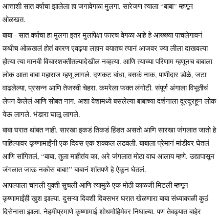
आत्ताशी सात वर्षाचा झालेला हा जगावेगळा मुलगा. सारेजण त्याला “बाबा” म्हणून
ओळखत.
बाबा - सात वर्षाचा हा मुलगा इतर मुलांपेक्षा फारच वेगळा आहे हे आख्ख्या पाचलेगावनं
कधीच ओळखलं होतं कारण एवढ्या लहान वयातच त्यानं आजवर ज्या लीला दाखवल्या
होत्या त्या मानवी विचारशक्तीतल्यादेखील नव्हत्या. आणि त्याच्या परिणाम म्हणूनच बाबाला
लोक आता बाबा महाराज म्हणू लागले. दणकट बांधा, बसकं नाक, पाणीदार डोळे, जटा
वाढलेल्या, प्रसन्न आणि तेजस्वी चेहरा. कमरेला फक्त लंगोटी. संपूर्ण अंगाला विभूतीचं
लेपन केलेलं आणि सोबत नाग. अशा वेशामध्ये बसलेल्या बाबाच्या दर्शनाला दूरदूरहून लोक
येऊ लागले. भंडारा घालू लागले.
बाबा घरात थांबत नाही. सारखा इकडं तिकडं हिंडत असतो आणि सारखा जंगलात जातो हे
पाहिल्यावर कृष्णामाईंनी एक दिवस एक शक्कल लढवली. बाबाला प्रेमानं मांडीवर घेतलं
आणि सांगितलं, “बाबा, तुला माहीतंय का, अरे जंगलात मोठा वाघ आलाय म्हणे. उद्यापासून
जंगलात जाऊ नकोस बाबा!” बाबानं शांतपणे हे ऐकून घेतलं.
आपल्याला चांगली युक्ती सुचली आणि त्यामुळे एक मोठी काळजी मिटली म्हणून
कृष्णामाईंही खुश झाल्या. दुसऱ्या दिवशी दिवसभर घरात खेळणारा बाबा संध्याकाळी कुठं
दिसेनासा झाला. नेहमीप्रमाणे कृष्णामाई शोधमोहिमेवर निघाल्या. पण तेवढ्यात बाहेर