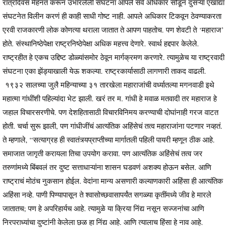
रात्रंदिवस मेहनत करून उभारलेली संघटना आपले सर्व अधिकार सोडून दुसऱ्या एखाद्या
संघटनेत विलीन करणं ही काही साधी गोष्ट नाही. आपले अधिकार टिकवून ठेवण्याकरता
एरवी राजकारणी लोक कोणत्या थराला जातात ते आपण पाहतोच. पण शेवटी ते ‘महाराज’
होते. संस्थानिष्ठेपेक्षा राष्ट्रनिष्ठेपेक्षा अधिक महत्त्व देणारे. स्वार्थ हद्दपार केलेले.
राष्ट्रहीत हे एकच उद्दिष्ट डोळ्यांसमोर ठेवून मार्गक्रमण करणारे. त्यामुळेच या राष्ट्रवादी
संघटना एका झेंड्याखाली येऊ शकल्या. राष्ट्रकार्यासाठी लागणारी ताकद वाढली.
१९३२ सालच्या जुलै महिन्याच्या ३१ तारखेला महाराजांची वर्ध्यातल्या मगनवाडी इथे
महात्मा गांधींशी पहिल्यांदा भेट झाली. खरं तर म. गांधी हे मवाळ मतवादी तर महाराज हे
जहाल विचारसरणीचे. पण देशहितासाठी विचारविनिमय करण्याची दोघांनाही गरज वाटत
होती. चर्चा सुरू झाली, पण गांधीजींचं आत्यंतिक अहिंसेचं तत्व महाराजांना पटणार नव्हतं.
ते म्हणाले, “सत्याग्रह ही स्वातंत्र्यप्राप्तीच्या मार्गातली पहिली पायरी म्हणून ठीक आहे.
समाजात जागृती करायला तिचा उपयोग करावा. पण आत्यंतिक अहिंसेचं तत्व जर
तरुणांमध्ये बिंबवलं तर दुष्ट सत्ताधाऱ्यांना शासन घडवणं अशक्य होऊन बसेल. आणि
राष्ट्राचं मोठंच नुकसान होईल. वेदांना मान्य असणारी कल्याणकारी अहिंसा ही आत्यंतिक
अहिंसा नव्हे. पाणी पिण्यापासून ते श्वासोच्छवासापर्यंत सगळ्या कृतींमध्ये जीव हे मारले
जातातच; पण हे अपरिहार्यच आहे. त्यामुळे या क्रिया निंद्य नसून सज्जनांचा आणि
निरपराध्यांचा दुष्टांनी केलेला छळ हा निंद्य आहे. आणि त्यालाच हिंसा हे नाव आहे.