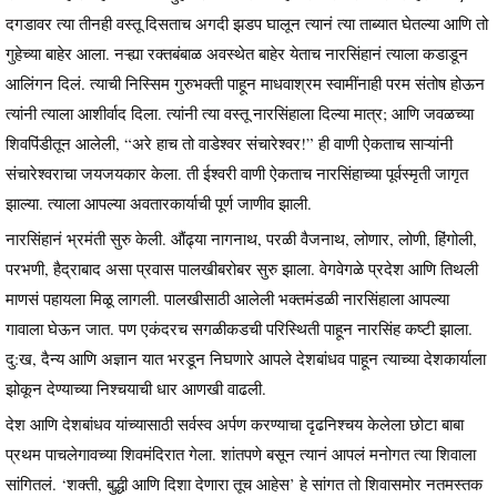
दगडावर त्या तीनही वस्तू दिसताच अगदी झडप घालून त्यानं त्या ताब्यात घेतल्या आणि तो
गुहेच्या बाहेर आला. नऱ्ह्या रक्तबंबाळ अवस्थेत बाहेर येताच नारसिंहानं त्याला कडाडून
आलिंगन दिलं. त्याची निस्सिम गुरुभक्ती पाहून माधवाश्रम स्वामींनाही परम संतोष होऊन
त्यांनी त्याला आशीर्वाद दिला. त्यांनी त्या वस्तू नारसिंहाला दिल्या मात्र; आणि जवळच्या
शिवपिंडीतून आलेली, “अरे हाच तो वाडेश्वर संचारेश्वर!” ही वाणी ऐकताच साऱ्यांनी
संचारेश्वराचा जयजयकार केला. ती ईश्वरी वाणी ऐकताच नारसिंहाच्या पूर्वस्मृती जागृत
झाल्या. त्याला आपल्या अवतारकार्याची पूर्ण जाणीव झाली.
नारसिंहानं भ्रमंती सुरु केली. औंढ्या नागनाथ, परळी वैजनाथ, लोणार, लोणी, हिंगोली,
परभणी, हैद्राबाद असा प्रवास पालखीबरोबर सुरु झाला. वेगवेगळे प्रदेश आणि तिथली
माणसं पहायला मिळू लागली. पालखीसाठी आलेली भक्तमंडळी नारसिंहाला आपल्या
गावाला घेऊन जात. पण एकंदरच सगळीकडची परिस्थिती पाहून नारसिंह कष्टी झाला.
दु:ख, दैन्य आणि अज्ञान यात भरडून निघणारे आपले देशबांधव पाहून त्याच्या देशकार्याला
झोकून देण्याच्या निश्चयाची धार आणखी वाढली.
देश आणि देशबांधव यांच्यासाठी सर्वस्व अर्पण करण्याचा दृढनिश्चय केलेला छोटा बाबा
प्रथम पाचलेगावच्या शिवमंदिरात गेला. शांतपणे बसून त्यानं आपलं मनोगत त्या शिवाला
सांगितलं. ‘शक्ती, बुद्धी आणि दिशा देणारा तूच आहेस’ हे सांगत तो शिवासमोर नतमस्तक