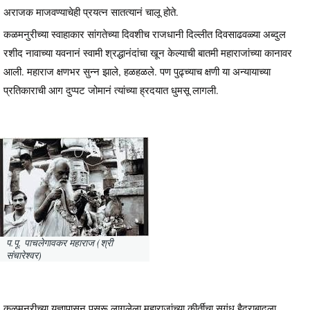
अराजक माजवण्याचेही प्रयत्न सातत्यानं चालू होते.
कळमनुरीच्या स्वाहाकार सांगतेच्या दिवशीच राजधानी दिल्लीत दिवसाढवळ्या अब्दुल
रशीद नावाच्या यवनानं स्वामी श्रद्धानंदांचा खून केल्याची बातमी महाराजांच्या कानावर
आली. महाराज क्षणभर सुन्न झाले, हळहळले. पण पुढ्च्याच क्षणी या अन्यायाच्या
प्रतिकाराची आग दुप्पट जोमानं त्यांच्या ह्रदयात धुमसू लागली.
प.पू. पाचलेगावकर महाराज (श्री
संचारेश्वर)
कळमनुरीच्या यज्ञापासून पसरू लागलेला महाराजांच्या कीर्तीचा सुगंध हैद्राबादला