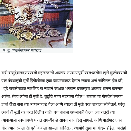
प. पू. पाचलेगावकर महाराज
श्री वासुदेवानंदसरस्वती महाराजांनी अवतार संपवण्यापूर्वी स्वत:कडील श्री मुक्तेश्वराची
एक पंचधातूंची मूर्ती हिंगोलीच्या एका व्यापाऱ्याकडे देऊन त्याला असं सांगितलं होतं की,
“पुढे पाचलेगावात नारसिंह या नावानं साक्षात भगवान दत्तात्रय अवतार धारण करणार
आहेत. तेव्हा त्यांना ही मूर्ती दे. तुझंही भाग्य उदयाला येईल.” बाबाला या गोष्टीचं स्मरण
झालं तेंव्हा बाबा त्या व्यापाऱ्याकडे गेला आणि त्याला ती मूर्ती परत द्यायला सांगितलं. परंतु
त्यानं ती मूर्ती तर परत दिलीच नाही, पण बाबाचा अपमानही केला. त्या रात्री त्या
व्यापाऱ्याला स्वप्नामध्ये घरात सगळीकडे सापच साप दिसू लागले. आणि पाठोपाठ एका
गोसाव्यानं त्याला ती मूर्ती बाबाला द्यायला सांगितलं. त्यायोगे तुझा भाग्योदय होईल, असंही