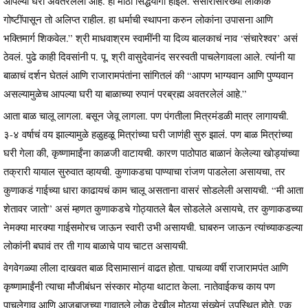
आपल्या घरी अवतरलेला आहे. हा मोठा सिद्धयोगी होईल. संसारासारख्या लौकीक
गोष्टींपासून तो अलिप्त राहील. हा धर्माची स्थापना करुन लोकांना उपासना आणि
भक्तिमार्ग शिकवेल.” श्री माधवाश्रम स्वामींनी या दिव्य बालकाचं नाव ‘संचारेश्वर’ असं
ठेवलं. पुढे काही दिवसांनी प. पू. श्री वासुदेवानंद सरस्वती पाचलेगावला आले. त्यांनी या
बाळाचं दर्शन घेतलं आणि राजारामपंतांना सांगितलं की “आपण भाग्यवान आणि पुण्यवान
असल्यामुळेच आपल्या घरी या बाळाच्या रुपानं परब्रह्म अवतरलेलं आहे.”
आता बाळ चालू लागला. बसून जेवू लागला. पण पंगतीला मित्रमंडळी मात्र लागायची.
३-४ वर्षाचं वय झाल्यामुळे हळुहळू मित्रांच्या घरी जाणंही सुरु झालं. पण बाळ मित्रांच्या
घरी गेला की, कृष्णामाईंना काळजी वाटायची. कारण पाठोपाठ बाळानं केलेल्या खोड्यांच्या
तक्रारी यायाल सुरुवात व्हायची. कुणाकडचा पाण्याचा रांजण पाडलेला असायचा, तर
कुणाकडं गाईच्या धारा काढायचं काम चालू असताना वासरं सोडलेली असायची. “मी आता
शेतावर जातो” असं म्हणत कुणाकडचे गोठ्यातले बैल सोडलेले असायचे, तर कुणाकडच्या
नेमक्या मारक्या गाईसमोरच जाऊन स्वारी उभी असायची. घाबरुन जाऊन त्यांच्याकडल्या
लोकांनी बघावं तर ती गाय बाळाचे पाय चाटत असायची.
वेगवेगळ्या लीला दाखवत बाळ दिसामासानं वाढत होता. पाचव्या वर्षी राजारामपंत आणि
कृष्णामाईंनी त्याचा मौजीबंधन संस्कार मोठ्या थाटात केला. नातेवाईकच काय पण
पाचलेगाव आणि आजूबाजूच्या गावातले लोक देखील मोठ्या संख्येनं उपस्थित होते. एक