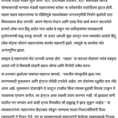
घेण्याची धडक मोहिम सुरू केली. श्री. दादासाहेब पार्डीकर, श्री. बाबासाहेब खापर्डे
यांच्यासारखी मान्यवर मंडळी महाराजांच्या बरोबर या धर्मकार्यात रात्रंदिवस झटत होती.
पाहता पाहता महाराजांच्या या मोहिमेमुळे स्वधर्माबाबत जनजागृतीची निर्माण झालेली लाट
विशालकाय होऊ लागली. आपण मेहनत घेऊन आणि एवढा पैसा खर्च करून बाटवलेले
हजारो लोक परत हिंदू धर्मात जात आहेत हे पाहून त्या धर्मवेड्यांच्या पायाखालची
मुजोरपणाची वाळू सरकू लागली. या उलट आपली चूक उमगून परत स्वधर्मात आलेले हिंदू
लोक मोठ्या जोमानं महाराजांच्या कार्यात सहभागी झाले. त्यामुळे या कार्याचा जोर
अनंतगुणित झाला.
वक्तृत्व हे महाराजांचं मोठं प्रभावी अस्त्र होतं. ‘जहाल’ या सदरात मोडणारं त्यांचं वक्तृत्व
असलं तरी ते विषयाची मांडणी सहज सोप्या आणि विनोदी भाषेत करत.
या दरम्यान झालेल्या भाषणात महाराज म्हणाले, “भारतीय संस्कृतीचे झाड नष्ट
करण्यासाठी मुसलमान आणि इंग्रज दोघेही टपलेले आहेत. पण दोघांच्या पद्धतीत फार मोठे
अंतर आहे. मुसलमान दांडगाईने ते उपटून टाकील किंवा त्याच्या बुडाशी विस्तव टाकून ते
जाळायचा प्रयत्न करील, तर इंग्रज असा राक्षसी उपाय करणार नाही. तो झाडाला पाणी
घालील पण पाण्यात असं काही द्रव्य मिसळील की हळूहळू ते झाड सुकून जाईल.” या
व्याख्यानानंतर महाराजांना हैद्राबाद सोडून जाण्याचा सल्ला निकटवर्तियांनी दिला.
त्याप्रमाणे ते निघून गेले. पण या व्याख्यानामध्ये महाराजांनी केलेल्या व्यक्तव्यामुळे निजाम