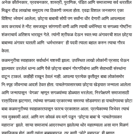
अनेक कीर्तनकार, प्रवचनकार, शास्त्री, पुराणिक, पंडित आणि समाजाच्या सर्व थरातील
मिळून दीड लाखांचा समुदाय त्या ठिकाणी जमला होता. एवढा विशाल जनसागर एका
विशिष्ट ध्येयानं आलेला, छोट्या बाबाची सोपी पण सर्वांना धीर देणारी आणि आपल्याला
काय करायचं ते नीट समजावून सांगणारी वाणी आणि त्याची धर्मनिष्ठा या सगळ्या गोष्टींना
शंकराचार्य अतिशय भारावून गेले. त्यांनी श्रीफळ देऊन स्वत:च्या अंगावरची शाल छोट्या
बाबाच्या अंगावर घातली आणि ‘धर्मभास्कर’ ही पदवी त्याला बहाल करुन त्याचा गौरव
केला.
कळमनुरीचा स्वाहाकार सर्वार्थानं यशस्वी झाला. उपस्थित लाखो लोकांनी प्रसाद घेऊन
झाल्यावर उरलेलं धान्य आणि पैसे छोट्या बाबानं गोरगरिबांना आणि सेवाभावी संस्थांना
वाटून टाकलं. काहीही राखून ठेवलं नाही. आपल्या प्रत्येक कृतीतून बाबा लोकांसमोर
नि:स्पृह जीवनाचा आदर्श ठेवत होता. पाचलेगावसारख्या छोट्या खेड्यात जन्माला आलेला
आणि जन्मापासून ‘वेगळा’ म्हणून सगळ्यांच्या डोळ्यात भरलेला, निरपेक्षपणे समाजासाठी
रात्रंदिवस झटणारा, त्यांच्या सगळ्या प्रकारच्या समस्या सोडवणारा हा पाचलेगावचा छोटा
बाबा कळमनुरीच्या स्वाहाकारापासून फारच प्रकाशात आला. प्रत्येकाच्या जिभेवर त्याचं
नाव मुक्कामी आलं. आणि मग कोवळं वय मागे पडून ‘छोट्या बाबा’चे ‘पाचलेगावकर
महाराज’ झाले. साऱ्या समाजाचं आदरस्थान झालेल्या थोर महात्म्याला असा मान मिळणं
सहाजिकच होतं. कुणी त्यांना बाबामहाराज, तर कुणी ‘छोटे महाराज’ ही म्हणत.