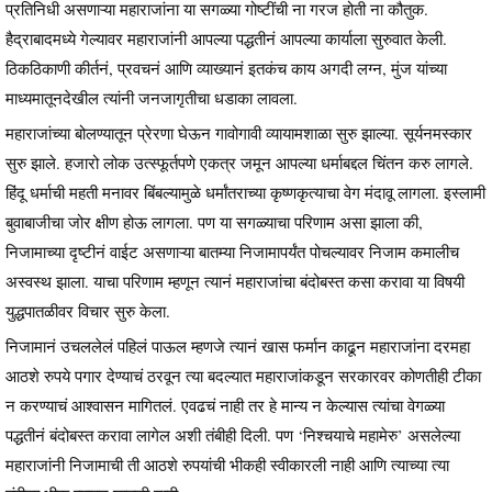
प्रतिनिधी असणाऱ्या महाराजांना या सगळ्या गोष्टींची ना गरज होती ना कौतुक.
हैद्राबादमध्ये गेल्यावर महाराजांनी आपल्या पद्धतीनं आपल्या कार्याला सुरुवात केली.
ठिकठिकाणी कीर्तनं, प्रवचनं आणि व्याख्यानं इतकंच काय अगदी लग्न, मुंज यांच्या
माध्यमातूनदेखील त्यांनी जनजागृतीचा धडाका लावला.
महाराजांच्या बोलण्यातून प्रेरणा घेऊन गावोगावी व्यायामशाळा सुरु झाल्या. सूर्यनमस्कार
सुरु झाले. हजारो लोक उत्स्फूर्तपणे एकत्र जमून आपल्या धर्माबद्दल चिंतन करु लागले.
हिंदू धर्माची महती मनावर बिंबल्यामुळे धर्मांतराच्या कृष्णकृत्याचा वेग मंदावू लागला. इस्लामी
बुवाबाजीचा जोर क्षीण होऊ लागला. पण या सगळ्याचा परिणाम असा झाला की,
निजामाच्या दृष्टीनं वाईट असणाऱ्या बातम्या निजामापर्यंत पोचल्यावर निजाम कमालीच
अस्वस्थ झाला. याचा परिणाम म्हणून त्यानं महाराजांचा बंदोबस्त कसा करावा या विषयी
युद्धपातळीवर विचार सुरु केला.
निजामानं उचललेलं पहिलं पाऊल म्हणजे त्यानं खास फर्मान काढून महाराजांना दरमहा
आठशे रुपये पगार देण्याचं ठरवून त्या बदल्यात महाराजांकडून सरकारवर कोणतीही टीका
न करण्याचं आश्वासन मागितलं. एवढचं नाही तर हे मान्य न केल्यास त्यांचा वेगळ्या
पद्धतीनं बंदोबस्त करावा लागेल अशी तंबीही दिली. पण ‘निश्चयाचे महामेरु’ असलेल्या
महाराजांनी निजामाची ती आठशे रुपयांची भीकही स्वीकारली नाही आणि त्याच्या त्या