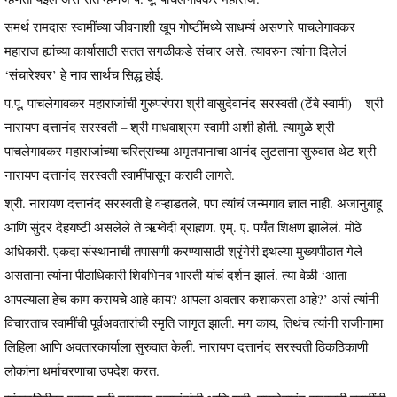
समर्थ रामदास स्वामींच्या जीवनाशी खूप गोष्टींमध्ये साधर्म्य असणारे पाचलेगावकर
महाराज ह्यांच्या कार्यासाठी सतत सगळीकडे संचार असे. त्यावरुन त्यांना दिलेलं
‘संचारेश्वर’ हे नाव सार्थच सिद्ध होई.
प.पू. पाचलेगावकर महाराजांची गुरुपरंपरा श्री वासुदेवानंद सरस्वती (टेंबे स्वामी) – श्री
नारायण दत्तानंद सरस्वती – श्री माधवाश्रम स्वामी अशी होती. त्यामुळे श्री
पाचलेगावकर महाराजांच्या चरित्राच्या अमृतपानाचा आनंद लुटताना सुरुवात थेट श्री
नारायण दत्तानंद सरस्वती स्वामींपासून करावी लागते.
श्री. नारायण दत्तानंद सरस्वती हे वऱ्हाडतले, पण त्यांचं जन्मगाव ज्ञात नाही. अजानुबाहू
आणि सुंदर देहयष्टी असलेले ते ऋग्वेदी ब्राह्मण. एम्. ए. पर्यंत शिक्षण झालेलं. मोठे
अधिकारी. एकदा संस्थानाची तपासणी करण्यासाठी श्रृंगेरी इथल्या मुख्यपीठात गेले
असताना त्यांना पीठाधिकारी शिवभिनव भारती यांचं दर्शन झालं. त्या वेळी ‘आता
आपल्याला हेच काम करायचे आहे काय? आपला अवतार कशाकरता आहे?’ असं त्यांनी
विचारताच स्वामींची पूर्वअवतारांची स्मृति जागृत झाली. मग काय, तिथंच त्यांनी राजीनामा
लिहिला आणि अवतारकार्याला सुरुवात केली. नारायण दत्तानंद सरस्वती ठिकठिकाणी
लोकांना धर्माचरणाचा उपदेश करत.