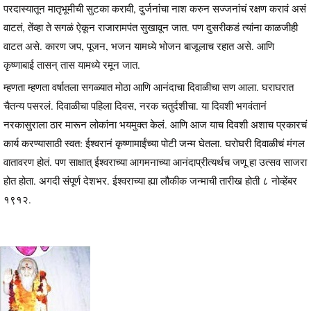
परदास्यातून मातृभूमीची सुटका करावी, दुर्जनांचा नाश करुन सज्जनांचं रक्षण करावं असं
वाटतं, तेंव्हा ते सगळं ऐकून राजारामपंत सुखावून जात. पण दुसरीकडं त्यांना काळजीही
वाटत असे. कारण जप, पूजन, भजन यामध्ये भोजन बाजूलाच रहात असे. आणि
कृष्णाबाई तासन् तास यामध्ये रमून जात.
म्हणता म्हणता वर्षातला सगळ्यात मोठा आणि आनंदाचा दिवाळीचा सण आला. घराघरात
चैतन्य पसरलं. दिवाळीचा पहिला दिवस, नरक चतुर्दशीचा. या दिवशी भगवंतानं
नरकासुराला ठार मारून लोकांना भयमुक्त केलं. आणि आज याच दिवशी अशाच प्रकारचं
कार्य करण्यासाठी स्वत: ईश्वरानं कृष्णामाईंच्या पोटी जन्म घेतला. घरोघरी दिवाळीचं मंगल
वातावरण होतं. पण साक्षात् ईश्वराच्या आगमनाच्या आनंदाप्रीत्यर्थच जणू हा उत्सव साजरा
होत होता. अगदी संपूर्ण देशभर. ईश्वराच्या ह्या लौकीक जन्माची तारीख होती ८ नोव्हेंबर
१९१२.