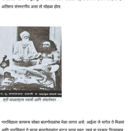
अतिशय संस्मरणीय असा तो सोहळा होता.
श्री माधवाश्रम स्वामी आणि संचारेश्वर
नारसिंहाला कायमच सोबत बालगोपाळांचा मेळा लागत असे. आईला जे मागेल ते मिळावं
आणि नारसिंहानं ते साऱ्या बालगोपाळांना वाटून मगच स्वत: खावं हा प्रकार नित्याचाच