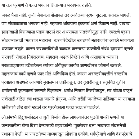
या तत्वाप्रमाणं ते फक्त भगवान शिवाच्याच भरवश्यावर होते.
जवळ पैसा नाही. कुणी जेवायला बोलावलं तर त्यावेळचा प्रश्न सुटला. सकाळ भागली,
पण संध्याकाळचा भरवसा नाही. रहायला थांबायला हक्काचं असं ठिकाण नाही. एखाद्या
झाडाखाली विसाव्याला पडावं म्हटलं तर अंथरायला सतरंजीसुद्धा नाही. स्वत:चे प्रश्न
सोडवण्यासाठी ‘महाराज महाराज’ करणारेदेखील उघडपणे महाराजांना आपले म्हणायला
धजावत नव्हते. कारण सरकारविरोधी चळवळ करणाऱ्या व्यक्तीशी संबंध दाखवणं म्हणजे
सरकारी रोषाला निमंत्रणच. महाराज अढळ निष्ठेनं आणि असामान्य ध्यासानं
मराठवाड्याच्या हद्दीबाहेरून त्यांच्या अंगीकृत कार्यात आणखीनच जोमानं उतरले.
महाराजांचं कार्य म्हणजे फार मोठं अग्निदिव्य होतं. कारण अराष्ट्रीयवृत्तीनं राष्ट्रीय
प्रवाहात अडथळे आणणारे मुसलमान एकीकडून, तर दुसरीकडून संकुचित वृत्तीनं
धर्मांतराची कृष्णकृत्यं करणारे ख्रिश्चन, धर्मांध निजाम तिसरीकडून, तर चौथ्या बाजूनं
सत्तेसाठी वाटेल त्या थराला जाणारे इंग्रज. आणि तरीही जनतेच्या पाठिंब्यानं या साऱ्याला
खंबीरपणे तोंड द्यावं म्हटलं तर प्रत्येकाला फक्त स्वत:चं पडलेलं.
लोकांमध्ये हिंदु धर्माबद्दल जागृती निर्माण होऊ लागल्यानंतर पुढची पायरी म्हणजे या
जनशक्तीला योग्य दिशा देण्यासाठी महाराजांनी ‘मुक्तेश्वर दल’ नावाच्या संघटनेची
स्थापना केली. या संघटनेच्या माध्यमातून लोकांना एकीचे, धर्मप्रेमाचे आणि देशप्रेमाचे