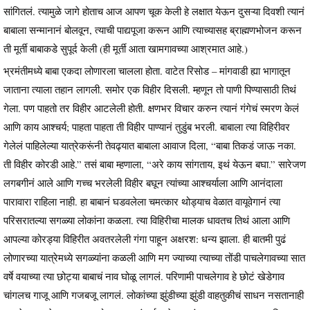
सांगितलं. त्यामुळे जागे होताच आज आपण चूक केली हे लक्षात येऊन दुसऱ्या दिवशी त्यानं
बाबाला सन्मानानं बोलवून, त्याची पाद्यपूजा करून आणि त्याच्यासह ब्राह्मणभोजन करून
ती मूर्ती बाबाकडे सुपूर्द केली (ही मूर्ती आता खामगावच्या आश्रमात आहे.)
भ्रमंतीमध्ये बाबा एकदा लोणारला चालला होता. वाटेत रिसोड – मांगवाडी ह्या भागातून
जाताना त्याला तहान लागली. समोर एक विहीर दिसली. म्हणून तो पाणी पिण्यासाठी तिथं
गेला. पण पाहतो तर विहीर आटलेली होती. क्षणभर विचार करुन त्यानं गंगेचं स्मरण केलं
आणि काय आश्चर्य; पाहता पाहता ती विहीर पाण्यानं तुडुंब भरली. बाबाला त्या विहिरीवर
गेलेलं पाहिलेल्या यात्रेकरूंनी तेवढ्यात बाबाला आवाज दिला, “बाबा तिकडं जाऊ नका.
ती विहीर कोरडी आहे.” तसं बाबा म्हणाला, “अरे काय सांगताय, इथं येऊन बघा.” सारेजण
लगबगीनं आले आणि गच्च भरलेली विहीर बघून त्यांच्या आश्चर्याला आणि आनंदाला
पारावारा राहिला नाही. हा बाबानं घडवलेला चमत्कार थोड्याच वेळात वायूवेगानं त्या
परिसरातल्या सगळ्या लोकांना कळला. त्या विहिरीचा मालक धावतच तिथं आला आणि
आपल्या कोरड्या विहिरीत अवतरलेली गंगा पाहून अक्षरश: धन्य झाला. ही बातमी पुढं
लोणारच्या यात्रेमध्ये सगळ्यांना कळली आणि मग ज्याच्या त्याच्या तोंडी पाचलेगावच्या सात
वर्षे वयाच्या त्या छोट्या बाबाचं नाव घोळू लागलं. परिणामी पाचलेगाव हे छोटं खेडेगाव
चांगलच गाजू आणि गजबजू लागलं. लोकांच्या झुंडीच्या झुंडी वाहतुकीचं साधन नसतानाही