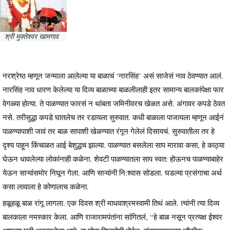
श्री मुक्तेश्वर खामगाव
नरश्रेष्ठ म्हणून जन्माला आलेल्या या बाळाचं ‘नारसिंह’ असं साजेसं नाव ठेवण्यात आलं.
नारसिंह नाव धारण केलेल्या या दिव्य बाळाच्या बाळलीलाही इतर सामान्य बालकांपेक्षा फार
वेगळ्या होत्या. ते पाळण्यात फारसं न थांबता जमिनीवरच खेळत असे. अंगावर कपडे ठेवत
नसे. तरीसुद्धा कपडे घातलेच तर रडायला सुरुवात. कधी बाळाला पाजायला म्हणून आईनं
पाळण्यापाशी जावं तर बाळ सापाशी खेळण्यात रंगून गेलेलं दिसायचं. सुरुवातीला तर हे
दृश्य पाहून किंचाळत आई बेशुद्धच झाल्या. पाळण्यात बसलेला साप मारावा कसा, हे काठ्या
घेऊन धावलेल्या लोकांनाही कळेना. शेवटी पाळण्यातला साप स्वत: होऊनच पाळण्याबाहेर
येऊन साऱ्यांसमोर निघून गेला. आणि साऱ्यांनी नि:श्वास सोडला. घडल्या प्रसंगाचा अर्थ
कसा लावाला हे कोणालाच कळेना.
हळूहळू बाळ रांगू लागला. एक दिवस श्री माधवाश्रमस्वामी तिथं आले. त्यांनी त्या दिव्य
बालकाला नमस्कार केला. आणि राजारामपंतांना सांगितलं, “हे बाळ नसून प्रत्यक्ष ईश्वर