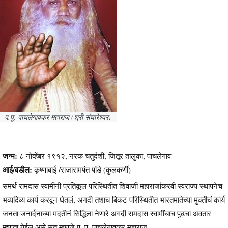
प.पू. पाचलेगावकर महाराज (श्री संचारेश्वर)
जन्म:
८ नोव्हेंबर १९१२, नरक चतुर्दशी, जिंतूर तालुका, पाचलेगाव
आई/वडील:
कृष्णाबाई /राजारामपंत पांडे (कुलकर्णी)
समर्थ रामदास स्वामींनी प्रतिकूल परिस्थितीत शिवाजी महाराजांकरवी स्वराज्य स्थापनेचं
भव्यदिव्य कार्य करवून घेतलं, अगदी तशाच बिकट परिस्थितीत भारतमातेच्या मुक्तीचं कार्य
जनता जनार्दनाच्या मदतीनं सिद्धिला नेणारे अगदी रामदास स्वामींचाच पुढचा अवतार
म्हणता येईल असे संत म्हणजे प. पू. पाचलेगावकर महाराज.