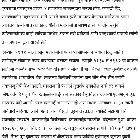
प्रवेशाचा कार्यक्रम झाला. ४ हजारांचा जनसमुदाय जमला होता. त्यावेळी हिंदू
सभेच्यावतीनं महाराजांना श्री. रानडे यांच्या हस्ते मानपत्र देण्याचा कार्यक्रम झाला.
त्यानंतर नेहमीच्याच तडाखेबंद शैलीत महाराजांचा भाषण झालं. या दोन उत्तुंग
व्यक्तिमत्वांमध्ये काही तात्विक मतभेद असले तरी धर्मकार्य आणि राष्ट्रकार्य यासाठी त्यांनी
ते अलगद बाजूला सारले होते.
दरम्यान १९२९ सालापासून महाराजांनी अन्याय्य सायमन कमिशनविरुद्ध जाहीर
सभांमधून लोकमत तयार करण्याचा धडाका लावला. त्यामुळे १९३० ते १९३२ या काळात
झालेल्या कायदेभंगाच्या चळवळीत दीड हजार लोकांनी भाग घेतला. त्यात मुक्तेश्वर दलाचे
स्वयंसेवक आघाडीवर होते. त्यातल्या कितीतरी जणांना दोन-तीन तीन-तीन वर्षांची
सक्तमजुरीची शिक्षा झाली. महाराजांनी पेरलेलं नुसतंच उगवलेलं नाही तर चांगलं
फोफावतंय हे पाहून पित्त खवळलेल्या इंग्रज सरकारनं मुक्तेश्वर दलाच्या एकामागून एक
शाखांवर बंदी आणले. एवढं करूनही भागणार नाही असं लक्षात आल्यावर १९३० साली
जानेवारी महिन्यात त्यांनी महाराजांना येरवडा तुरुंगात टाकलं. त्यावेळी महात्मा गांधी,
रावसाहेब पटवर्धन, काकासाहेब चिंचोलकर, काकासाहेब गाडगीळ, चंदनमल मुथा, काका
गरुड, एस्. एम्. जोशी, र. के. खाडिलकर, मसूरकर महाराज इत्यादी नेते मंडळी तिथंच
होती. शिक्षा पूर्ण झाल्यावर महात्मा गांधीबरोबरच महाराजांचीही तुरुंगातून सुटका झाली.