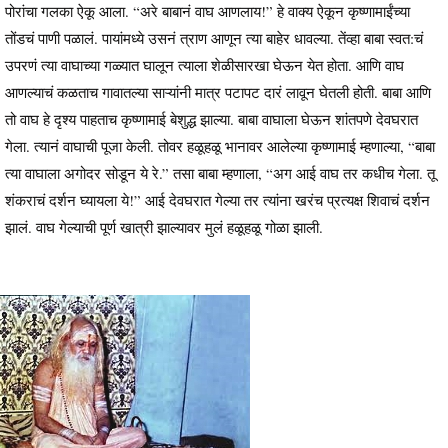
पोरांचा गलका ऐकू आला. “अरे बाबानं वाघ आणलाय!” हे वाक्य ऐकून कृष्णामाईंच्या
तोंडचं पाणी पळालं. पायांमध्ये उसनं त्राण आणून त्या बाहेर धावल्या. तेंव्हा बाबा स्वत:चं
उपरणं त्या वाघाच्या गळ्यात घालून त्याला शेळीसारखा घेऊन येत होता. आणि वाघ
आणल्याचं कळताच गावातल्या साऱ्यांनी मात्र पटापट दारं लावून घेतली होती. बाबा आणि
तो वाघ हे दृश्य पाहताच कृष्णामाई बेशुद्ध झाल्या. बाबा वाघाला घेऊन शांतपणे देवघरात
गेला. त्यानं वाघाची पूजा केली. तोवर हळूहळू भानावर आलेल्या कृष्णामाई म्हणाल्या, “बाबा
त्या वाघाला अगोदर सोडून ये रे.” तसा बाबा म्हणाला, “अग आई वाघ तर कधीच गेला. तू
शंकराचं दर्शन घ्यायला ये!” आई देवघरात गेल्या तर त्यांना खरंच प्रत्यक्ष शिवाचं दर्शन
झालं. वाघ गेल्याची पूर्ण खात्री झाल्यावर मुलं हळूहळू गोळा झाली.