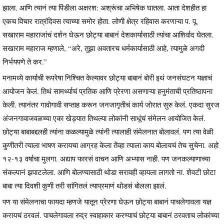
झाला. आणि त्यानं त्या पिंडीला अक्षरश: अश्रूंचा अभिषेक घातला. आता देशहीत हा
एकच विचार रात्रंदिवस त्याच्या समोर होता. लोणी क्षेत्र रहिवास करणाऱ्या प. पू.
सखाराम महाराजांचं दर्शन घेऊन छोट्या बाबानं देशकार्यासाठी त्यांचा आशिर्वाद घेतला.
सखाराम महाराज म्हणाले, “अरे, तुझा अवतारच धर्मकार्यासाठी आहे, त्यामुळे अगदी
निर्भयपणे ते कर.”
मनामध्ये कार्याची रूपरेषा निश्चित केल्यावर छोट्या बाबानं बोरी इथं जनसंघटन यज्ञाचं
आयोजन केलं. तिथं सामर्थ्याचं प्रतिक आणि प्रेरणा असणाऱ्या हनुमंताची प्रतिष्ठापना
केली. त्यानंतर गावोगावी सप्ताह करून जनजागृतीचं कार्य जोरात सुरु केलं. एकदा सुरज
अंजनगावाजवळच्या एका खेड्यात तिथल्या लोकांनी साधूंचं संमेलन आयोजित केलं.
छोट्या बाबाबद्दलही त्यांना कळल्यामुळे त्यांनी त्यालाही संमेलनात बोलावलं. पण त्या वेळी
कुणीतरी त्याला भाषण करायचा आग्रह केला तेंव्हा त्याला काय बोलायचं तेच सुचेना. अहो
१२-१३ वर्षाचा मुलगा. अद्याप फारसं वाचन आणि अभ्यास नाही. पण जनकल्याणाच्या
संकल्पानं झपाटलेला. आणि बोलण्यासाठी थोडा सरावही व्हायला लागतो ना. शेवटी छोटा
बाबा त्या दिवशी कुणी तरी सांगितलं त्याप्रमाणं थोडसं बोलला झालं.
पण या संमेलनाचा फायदा म्हणजे यातून प्रेरणा घेऊन छोट्या बाबानं पाचलेगावला यज्ञ
करायचं ठरवलं. पाचलेगावला रुद्र स्वाहाकार करण्याचं छोट्या बाबानं ठरवताच लोकांच्या