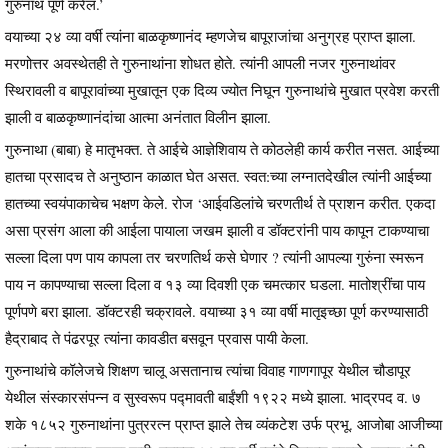
गुरुनाथ पूर्ण करेल.’
वयाच्या २४ व्या वर्षी त्यांना बाळकृष्णानंद म्हणजेच बापूराजांचा अनुग्रह प्राप्त झाला.
मरणोत्तर अवस्थेतही ते गुरुनाथांना शोधत होते. त्यांनी आपली नजर गुरुनाथांवर
स्थिरावली व बापूरावांच्या मुखातून एक दिव्य ज्योत निघून गुरुनाथांचे मुखात प्रवेश करती
झाली व बाळकृष्णानंदांचा आत्मा अनंतात विलीन झाला.
गुरुनाथा (बाबा) हे मातृभक्त. ते आईचे आज्ञेशिवाय ते कोठलेही कार्य करीत नसत. आईच्या
हातचा प्रसादच ते अनुष्ठान काळात घेत असत. स्वत:च्या लग्नातदेखील त्यांनी आईच्या
हातच्या स्वयंपाकाचेच भक्षण केले. रोज ‘आईवडिलांचे चरणतीर्थ ते प्राशन करीत. एकदा
असा प्रसंग आला की आईला पायाला जखम झाली व डॉक्टरांनी पाय कापून टाकण्याचा
सल्ला दिला पण पाय कापला तर चरणतिर्थ कसे घेणार ? त्यांनी आपल्या गुरुंना स्मरून
पाय न कापण्याचा सल्ला दिला व १३ व्या दिवशी एक चमत्कार घडला. मातोश्रींचा पाय
पूर्णपणे बरा झाला. डॉक्टरही चक्रावले. वयाच्या ३१ व्या वर्षी मातृइच्छा पूर्ण करण्यासाठी
हैद्राबाद ते पंढरपूर त्यांना कावडीत बसवून प्रवास पायी केला.
गुरुनाथांचे कॉलेजचे शिक्षण चालू असतानाच त्यांचा विवाह गाणगापूर येथील चौडापूर
येथील संस्कारसंपन्न व सुस्वरूप पद्मावती बाईंशी १९२२ मध्ये झाला. भाद्रपद व. ७
शके १८५२ गुरुनाथांना पुत्ररत्न प्राप्त झाले तेच व्यंकटेश उर्फ प्रभू. आजोबा आजीच्या