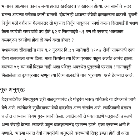
भानावर आल्यावर काय उजव्या हातात खरोखरच २ खारका होत्या. त्या साध्वीने सदर
घटना आपल्या पतीच्या कानी घातली. दोघांनाही आपल्या सेवेची कृतकृत्यता वाटली. दुपारी
निर्गुण मठी दर्शनास गेल्यानंतर तो प्रसाद निर्गुण पादूकांना स्पर्श करून सितामाईंनी भक्षण
केला त्यावेळी रामरावांचे वय होते ६२ व सितामाईचे ५९ पण तो प्रसाद भक्तकाम
कल्पद्रुम स्वामींचा होता तो व्यर्थ कसा होणार ?
यथावकाश सीतामाईंना माघ व.२ गुरुवार दि.३१ जानेवारी १९०७ रोजी सायंकाळी एका
दिव्य बालकाला जन्म दिला. माता पित्यांना त्या दिव्य प्रसाद पाहून अत्यंत आनंद झाला.
वयाच्या ५९ व्या वर्षी विटाळ नाही अशा पवित्र अवस्थेत पुत्ररुपी प्रसाद ! गाणगापुरी
मिळालेला हा कृपाप्रसाद म्हणून त्या दिव्य बालकांचे नाव ‘गुरुनाथ’ असे ठेवण्यात आले.
गुरु अनुग्रह
हैद्राबादेतील सिध्दपुरुष श्री बाळकृष्णानंद (हे पांडुरंग भक्त) यांचेकडे या दांपत्याचे जाणे
येणे असे. त्यांचेकडे सुर्योदयाच्या वेळी द्वादशीस अन्न संतर्पण असे. त्याठिकाणी दंडवत
घालीत जाण्याचा नियम गुरुनाथांनी केला. त्याठिकाणी ते पंगत वाढणे पत्रावळी उचलणे
अन्य सेवाही केल्या. त्याकडे पाहून बाळकृष्णानंद प्रसन्न झाले. एका प्रसन्न क्षणी ते
म्हणाले, ‘माझ्या मनात देवी गायत्रीची अनुष्ठाने करण्याची तिव्र इच्छा होती ती आता