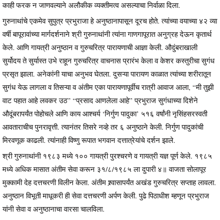
काही फरक न जाणवल्याने अलौकीक व्यक्तीमत्व असल्याचा निर्वाळा दिला.
गुरुनाथांचे एकमेव सुपुत्र प्रभुराजा हे अनुष्ठानापासून दूरच होते. त्यांच्या वयाच्या ४२ व्या
वर्षी बापूरावांच्या मार्गदर्शनाने श्री गुरुनाथांनी त्यांना गाणगापूरात अनुग्रह देऊन कृतार्थ
केले. आणि गायत्री अनुष्ठान व गुरुचरित्र पारायणाची आज्ञा केली. औदुंबराखाली
सुर्योदय ते सुर्यास्त उभे राहून गुरुचरित्र वाचनास प्रारंभ केला व केशर कस्तुरीचा सुगंध
प्रसृत झाला. अनेकांनी याचा अनुभव घेतला. दुसऱ्या पारायण काळात त्यांच्या शरीरातून
सुगंध येऊ लागला व तिसऱ्या व अंतीम एका पारायणापूर्वीच रात्री आवाज आला, “मी तुझी
वाट पहात आहे लवकर उठ” “प्रसाद आणलेला आहे” प्रभुराज सुगंधाच्या दिशेने
औदूंबरापर्यंत पोहोचले आणि काय आश्चर्य ‘निर्गुण पादुका’ ५१६ वर्षांनी नृसिंहसरस्वती
आवताराचीच पुनरावृत्ती. त्यानंतर तिसरे नव्हे तर ६ अनुष्ठाने केली. निर्गुण पादुकांची
मिरवणूक काढली. त्यांनाही विष्णु रूपात भगवान दत्तात्रेयांचे दर्शन झाले.
श्री गुरुनाथांनी १९८३ मध्ये १०० गायत्री पुरश्चरणे व गायत्री यज्ञ पूर्ण केले. १९८५
मध्ये अधिक मासात अंतीम सेवा करून ३१/८/१९८५ ला दुपारी ४॥ वाजता सोलापूर
मुक्कामी देह दत्तचरणी विलीन केला. अंतीम श्र्वासापर्यंत अखंड गुरुचरित्र सप्ताह लावला.
अनुष्ठान विभूती माधूकरी ही सेवा दत्तचरणी अर्पण केली. पुढे पिठाधीश म्हणून प्रभुराज
यांनी सेवा व अनुष्ठानाचा वारसा चालविला.