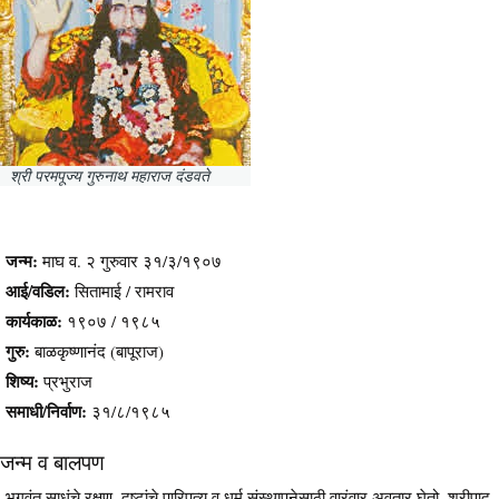
श्री परमपूज्य गुरुनाथ महाराज दंडवते
जन्म:
माघ व. २ गुरुवार ३१/३/१९०७
आई/वडिल:
सितामाई / रामराव
कार्यकाळ:
१९०७ / १९८५
गुरु:
बाळकृष्णानंद (बापूराज)
शिष्य:
प्रभुराज
समाधी/निर्वाण:
३१/८/१९८५
जन्म व बालपण
भगवंत साधुंचे रक्षण, दुष्टांचे पारिपत्य व धर्म संस्थापनेसाठी वारंवार अवतार घेतो. श्रीपाद