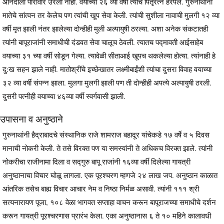
आनंदाला पारावार उरला नाही. वयाच्या २६ व्या वर्षी त्यांचे पितृरत्न हरपले. गुरुनाथांनी
मातेचे सांत्वन तर केलेच पण त्यांची खूप सेवा केली. त्यांची सुशीला नावाची मुलगी १२ व्या
वर्षी मृत झाली नंतर झालेल्या दोन्हीही मुली अल्पायुषी ठरल्या. अशा अनेक संकटातही
त्यांनी बापूराजांनी समाधीची दंडवत सेवा चालूच ठेवली. त्यातच पद्मावती आईसाहेब
वयाच्या ३१ च्या वर्षी सोडून गेल्या. त्यावेळी सीताआई खूपच थकलेल्या होत्या. त्यांनाही हे
दु:ख सहन झाले नाही. मातोश्रींचे इच्छेखातर लक्ष्मीबाईंशी त्यांचा दुसरा विवाह वयाच्या
३२ व्या वर्षी संपन्न झाला. मुलगा मुलगी झाली पण ती दोन्हीही अपत्ये अल्पायुषी ठरली.
दुसरी पत्नीही वयाच्या ४६व्या वर्षी स्वर्गवासी झाली.
उपासना व अनुष्ठाने
गुरुनाथांनी हैद्राबादचे संस्थानिक राजे शामराज बहादूर यांचेकडे १७ वर्षे व ५ दिवस
मानाची नोकरी केली. ते तसे विरक्त पण या समस्यांनी ते अधिकच विरक्त झाले. त्यांनी
नोकरीचा राजीनामा दिला व सद्गुरु बापू राजांनी १६व्या वर्षी दिलेल्या गायत्री
अनुष्ठानाचा विचार घोळू लागला. एक पूरश्चरण म्हणजे २४ लाख जप. अनुष्ठान काळात
आंतरिक तसेच बाह्य विचार आचार नेम व निष्ठा निर्मळ असावी. त्यांनी १११ श्री
सत्यनारायण पूजा, १०८ वेळा भागवत सप्ताहा वाचन करून बापूराजच्या समाधीचे दर्शन
करून गायत्री पूरश्चरणास प्रारंभ केला. एका अनुष्ठानास ६ ते १० महिने कालावधी