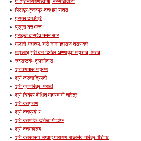
प. श्रीनारायणस्वामी, नरसोबावाडी
पिठापूर-कुरवपूर-दत्तधाम यात्रा
प्रमुख दत्तक्षेत्रे
प्रमुख दत्तभक्त
प्राकृत वासुदेव मनन सार
मल्हारी महात्म्य, श्री नानामहाराज तराणेकर
महासाधू श्री दत्त दिगंबर अण्णाबुवा महाराज, मिरज
रुद्राष्टकं- तुलसीदास
श्रावणमास महात्म्य
श्री करुणात्रिपदी
श्री गुरुचरित्र- मराठी
श्री चिदंबर दीक्षित महास्वामी चरित्र
श्री दत्तपुराण
श्री दत्तप्रबोध
श्री दत्तमंदिर खरोळा पीडीफ
श्री दत्तमहात्म्य
श्री दत्तस्वरूप सप्ताह पारायण बाळानंद चरित्र पीडीफ