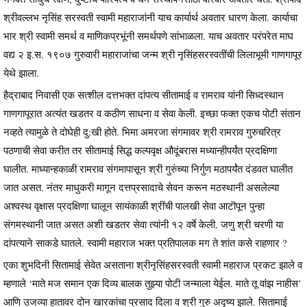
श्रीवल्लभ नृसिंह सरस्वती स्वामी महाराजांनी याच कार्यार्थ अवतार धारण केला. कार्याचा
भार श्री स्वामी समर्थ व माणिकप्रभूंनी समर्थपणे सांभाळला. याच अवतार परंपरेत माघ
वद्य २ इ.स. १९०७ गुरुवारी महाराजांचा जन्म श्री नृसिंहसरस्वतींची लिलाभूमी गाणगापूर
येथे झाला.
हैद्राबाद निवासी एक सत्शील दत्तभक्त दांपत्य सीतामाई व रामराव यांनी सिध्दस्थान
गाणगापूरात अत्यंत खडतर व कठीण साधना व सेवा केली. इच्छा फक्त एकच पोटी संतान
नव्हते त्यामुळे ते दोघेही दु:खी होते. भिमा अमरजा संगमावर श्री रामराव गुरुचरित्र
पठणाची सेवा करीत तर सीतामाई सिद्ध कल्पवृक्ष औदूंबरास मध्यान्हीपर्यंत प्रदक्षिणा
घालीत. माध्यान्हकाळी रामराव संगमापासून श्री गुरुंच्या निर्गुण मठापर्यंत दंडवत घालीत
जात असत. नंतर माधुकरी मागून दत्तप्रसादाचे सेवन करून मठस्थानी असलेल्या
अश्वस्थ वृक्षास प्रदक्षिणा घालून सायंकाळी श्रींची पालखी सेवा आटॊपून पुन्हा
संगमस्थानी जात असत अशी खडतर सेवा त्यांनी १२ वर्षे केली. जणु श्री चरणी या
दांपत्याने साकडे घातले. स्वामी महाराज भक्त प्रतिपालक मग ते शांत कसे राहणार ?
एका शुभदिनी सितामाई सेवेत असताना श्रीनृसिंहसरस्वती स्वामी महाराज प्रकट झाले व
म्हणाले ‘माते मज समान एक दिव्य बालक तुझ्या पोटी जन्माला येईल. माते तू वांझ नाहीस’
आणि उजव्या हातावर दोन खारकांचा प्रसाद दिला व श्री गुरु अदृष्य झाले. सितामाई