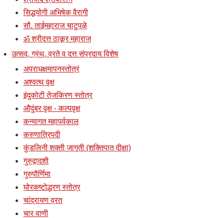
सिद्धयोगी अभिषेक वैरागी
सौ. ताईमहाराज चाटुपळे
ॐ श्रीदत्त ठाकूर महाराज
उत्सव, ग्रंथ, व्रते व दत्त संप्रदाय विशेष
अपराधक्षमापनस्तोत्रं
अश्वत्थ वृक्ष
इंदुकोटी तेजकिरण स्तोत्र
औदुंबर वृक्ष - कल्पवृक्ष
कन्यागत महापर्वकाल
करुणात्रिपदी
कुंडलिनी शक्ती जागृती (शक्तिपात दीक्षा)
गुरुद्वादशी
गुरुपौर्णिमा
घोरकष्टोद्धरण स्तोत्र
चांद्रायण व्रत
चार वाणी