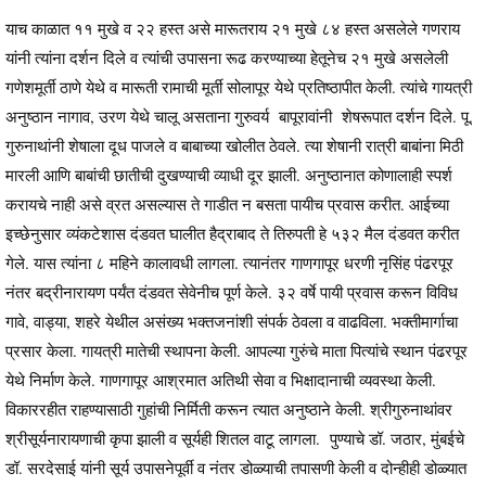
याच काळात ११ मुखे व २२ हस्त असे मारूतराय २१ मुखे ८४ हस्त असलेले गणराय
यांनी त्यांना दर्शन दिले व त्यांची उपासना रूढ करण्याच्या हेतूनेच २१ मुखे असलेली
गणेशमूर्ती ठाणे येथे व मारूती रामाची मूर्ती सोलापूर येथे प्रतिष्ठापीत केली. त्यांचे गायत्री
अनुष्ठान नागाव, उरण येथे चालू असताना गुरुवर्य बापूरावांनी शेषरूपात दर्शन दिले. पू.
गुरुनाथांनी शेषाला दूध पाजले व बाबाच्या खोलीत ठेवले. त्या शेषानी रात्री बाबांना मिठी
मारली आणि बाबांची छातीची दुखण्याची व्याधी दूर झाली. अनुष्ठानात कोणालाही स्पर्श
करायचे नाही असे व्रत असल्यास ते गाडीत न बसता पायीच प्रवास करीत. आईच्या
इच्छेनुसार व्यंकटेशास दंडवत घालीत हैद्राबाद ते तिरुपती हे ५३२ मैल दंडवत करीत
गेले. यास त्यांना ८ महिने कालावधी लागला. त्यानंतर गाणगापूर धरणी नृसिंह पंढरपूर
नंतर बद्रीनारायण पर्यंत दंडवत सेवेनीच पूर्ण केले. ३२ वर्षे पायी प्रवास करून विविध
गावे, वाड्या, शहरे येथील असंख्य भक्तजनांशी संपर्क ठेवला व वाढविला. भक्तीमार्गाचा
प्रसार केला. गायत्री मातेची स्थापना केली. आपल्या गुरुंचे माता पित्यांचे स्थान पंढरपूर
येथे निर्माण केले. गाणगापूर आश्रमात अतिथी सेवा व भिक्षादानाची व्यवस्था केली.
विकाररहीत राहण्यासाठी गुहांची निर्मिती करून त्यात अनुष्ठाने केली. श्रीगुरुनाथांवर
श्रीसूर्यनारायणाची कृपा झाली व सूर्यही शितल वाटू लागला. पुण्याचे डॉ. जठार, मुंबईचे
डॉ. सरदेसाई यांनी सूर्य उपासनेपूर्वी व नंतर डोळ्याची तपासणी केली व दोन्हीही डोळ्यात