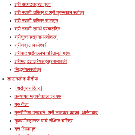
श्री सत्यदत्तव्रत पूजा
श्री स्वामी चरित्र व श्री गुरुस्तवन स्तोत्र
श्री स्वामी चरित्र सारामृत
श्री स्वामी समर्थ प्रकटदिन
श्रीगुरुसहस्रनामस्तोत्रम्
श्रीचंद्रलापरमेश्वरी
श्रीपाद श्रीवल्लभ चरितामृत ग्रंथ
श्रीमद् दत्तात्रेयसहस्रनामावली
सिद्धमंगलस्तोत्र
डाऊनलोड पीडीफ
| श्रीगुरुचरित्र |
कन्यागत महापर्वकाल २०१७
गुरु गीता
गुरुपौर्णिमा प्रवचने- श्री लाटकर काका, औरंगाबाद
गुळवणीमहाराज यांचे संक्षिप्त चरित्र
दत्त लिलामृत