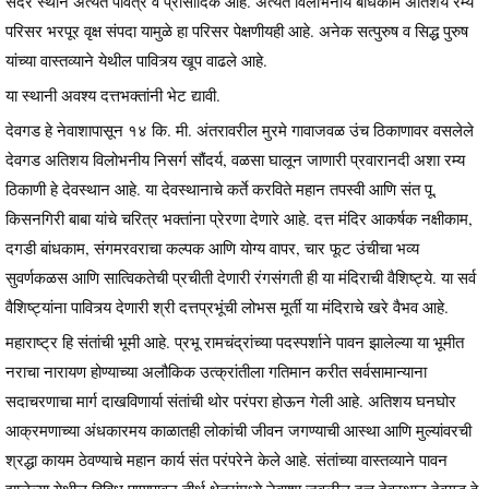
सदर स्थान अत्यंत पवित्र व प्रासादिक आहे. अत्यंत विलोभनीय बांधकाम अतिशय रम्य
परिसर भरपूर वृक्ष संपदा यामुळे हा परिसर पेक्षणीयही आहे. अनेक सत्पुरुष व सिद्ध पुरुष
यांच्या वास्तव्याने येथील पावित्र्य खूप वाढले आहे.
या स्थानी अवश्य दत्तभक्तांनी भेट द्यावी.
देवगड हे नेवाशापासून १४ कि. मी. अंतरावरील मुरमे गावाजवळ उंच ठिकाणावर वसलेले
देवगड अतिशय विलोभनीय निसर्ग सौंदर्य, वळसा घालून जाणारी प्रवारानदी अशा रम्य
ठिकाणी हे देवस्थान आहे. या देवस्थानाचे कर्ते करविते महान तपस्वी आणि संत पू.
किसनगिरी बाबा यांचे चरित्र भक्तांना प्रेरणा देणारे आहे. दत्त मंदिर आकर्षक नक्षीकाम,
दगडी बांधकाम, संगमरवराचा कल्पक आणि योग्य वापर, चार फूट उंचीचा भव्य
सुवर्णकळस आणि सात्विकतेची प्रचीती देणारी रंगसंगती ही या मंदिराची वैशिष्ट्ये. या सर्व
वैशिष्ट्यांना पावित्र्य देणारी श्री दत्तप्रभूंची लोभस मूर्ती या मंदिराचे खरे वैभव आहे.
महाराष्ट्र हि संतांची भूमी आहे. प्रभू रामचंद्रांच्या पदस्पर्शाने पावन झालेल्या या भूमीत
नराचा नारायण होण्याच्या अलौकिक उत्क्रांतीला गतिमान करीत सर्वसामान्याना
सदाचरणाचा मार्ग दाखविणार्या संतांची थोर परंपरा होऊन गेली आहे. अतिशय घनघोर
आक्रमणाच्या अंधकारमय काळातही लोकांची जीवन जगण्याची आस्था आणि मुल्यांवरची
श्रद्धा कायम ठेवण्याचे महान कार्य संत परंपरेने केले आहे. संतांच्या वास्तव्याने पावन
झालेल्या येथील विविध पुण्यपावन तीर्थ क्षेत्रांमध्ये नेवाशा जवळील दत्त देवस्थान देवगड हे