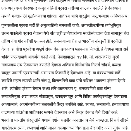
एक अग्रगण्य देवस्थान! अमृत वाहिनी प्रवरा नदीच्या काठावर बसलेले हे देवस्थान
म्हणजे भक्तांसाठी भूलोकावरचा शांतता, पावित्र्य आणि श्रद्धेचा जणू भव्यतम आविष्कारच!
पुण्यसलीला प्रवरा नदी हि अमृतवाहिनी समजली जाते. अगस्तीऋषींच्या तपोभूमितून
उगम पावलेली प्रवरा नेवासा येथे संत श्री ज्ञानेश्वरांच्या भक्तीसंवादाचा ठेवा सामावून घेत
दक्षिण गंगा गोदावरीशी एकरूप होते. समन्वयाच्या विशाल भारतीय संस्कृतीची प्रचीती
देणारा हा गोदा प्रवरेचा अपूर्ण संगम देवगडजवळच पहावयास मिळतो. हे देवगड आता सर्व
भक्ति संप्रदायाचे आकर्षण बनले आहे. नेवाशापासून १४ कि. मी. अंतरावरील मुरमे
गावाजवळ उंच ठिकाणावर वसलेले देवगड अतिशय विलोभनीय निसर्ग सौंदर्य, वळसा
घालून जाणारी प्रवारानदी अशा रम्य ठिकाणी हे देवस्थान आहे. या देवस्थानाचे कर्ते
करविते महान तपस्वी आणि संत पू. किसनगिरी बाबा यांचे चरित्र भक्ताना प्रेरणा देणारे
आहे. त्यांचीच प्रेरणा घेऊन सध्या हरिभक्तपरायण पू. भास्करगिरी बाबा यांना
समाजभिमुख अशा सहज संवादातून, उपक्रमातून आणि विविध कार्यक्रमांतून देवगडला
आध्यात्माचे, आत्मोन्नतीच्या चळवळीचे केंद्र बनविले आहे. स्वच्छ, समाधानी, हव्याहव्याशा
वाटणाऱ्या शांततेचा आविष्कार म्हणजे देवस्थान असे चित्र देवगड येथे दिसते आहे.
भक्तांना भारतीय संस्कृतीचे यथार्थ दर्शन घडवीत असतानाच येथे स्वच्छता, निसर्ग सौंदर्य
याबरोबरच त्याग, तपश्चर्या आणि मानव कल्याणाच्या चिंतनाला धीरगंभीर असा सुगंध आहे.