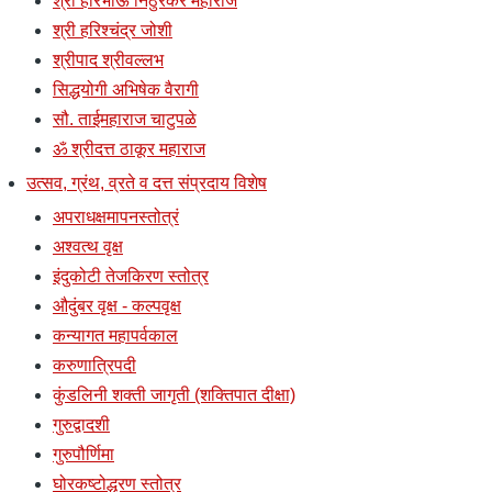
श्री हरिभाऊ निठुरकर महाराज
श्री हरिश्चंद्र जोशी
श्रीपाद श्रीवल्लभ
सिद्धयोगी अभिषेक वैरागी
सौ. ताईमहाराज चाटुपळे
ॐ श्रीदत्त ठाकूर महाराज
उत्सव, ग्रंथ, व्रते व दत्त संप्रदाय विशेष
अपराधक्षमापनस्तोत्रं
अश्वत्थ वृक्ष
इंदुकोटी तेजकिरण स्तोत्र
औदुंबर वृक्ष - कल्पवृक्ष
कन्यागत महापर्वकाल
करुणात्रिपदी
कुंडलिनी शक्ती जागृती (शक्तिपात दीक्षा)
गुरुद्वादशी
गुरुपौर्णिमा
घोरकष्टोद्धरण स्तोत्र