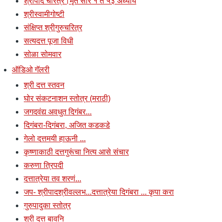
श्रीपाद चरित्र।मृत सार १ ते ५३ अध्याय
श्रीस्वामीगोष्टी
संक्षिप्त श्रीगुरुचरित्र
सत्यदत्त पूजा विधी
सोळा सोमवार
ऑडिओ गॅलरी
श्री दत्त स्तवन
घोर संकटनाशन स्तोत्र (मराठी)
जगदवंद्य अवधुत दिगंबर...
दिगंबरा-दिगंबरा, अजित कडकडे
गेलो दत्तमयी हाऊनी ...
कृष्णाकाठी दत्तगुरूंचा नित्य आसे संचार
करुणा त्रिपदी
दत्तात्रेया तव शरणं...
जप- श्रीपादश्रीवल्लभ...दत्तात्रेया दिगंबरा ... कृपा करा
गुरुपादुका स्तोत्र
श्री दत्त बावनि