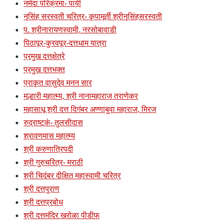
नर्मदा परिक्रमा- पायी
नृसिंह सरस्वती चरित्र- कृपामूर्ती श्रीनृसिंहसरस्वती
प. श्रीनारायणस्वामी, नरसोबावाडी
पिठापूर-कुरवपूर-दत्तधाम यात्रा
प्रमुख दत्तक्षेत्रे
प्रमुख दत्तभक्त
प्राकृत वासुदेव मनन सार
मल्हारी महात्म्य, श्री नानामहाराज तराणेकर
महासाधू श्री दत्त दिगंबर अण्णाबुवा महाराज, मिरज
रुद्राष्टकं- तुलसीदास
श्रावणमास महात्म्य
श्री करुणात्रिपदी
श्री गुरुचरित्र- मराठी
श्री चिदंबर दीक्षित महास्वामी चरित्र
श्री दत्तपुराण
श्री दत्तप्रबोध
श्री दत्तमंदिर खरोळा पीडीफ