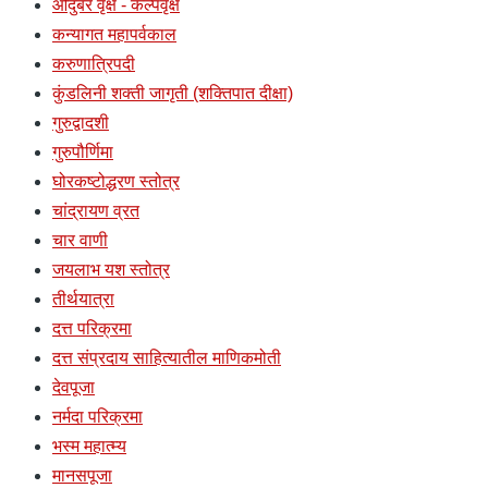
औदुंबर वृक्ष - कल्पवृक्ष
कन्यागत महापर्वकाल
करुणात्रिपदी
कुंडलिनी शक्ती जागृती (शक्तिपात दीक्षा)
गुरुद्वादशी
गुरुपौर्णिमा
घोरकष्टोद्धरण स्तोत्र
चांद्रायण व्रत
चार वाणी
जयलाभ यश स्तोत्र
तीर्थयात्रा
दत्त परिक्रमा
दत्त संप्रदाय साहित्यातील माणिकमोती
देवपूजा
नर्मदा परिक्रमा
भस्म महात्म्य
मानसपूजा