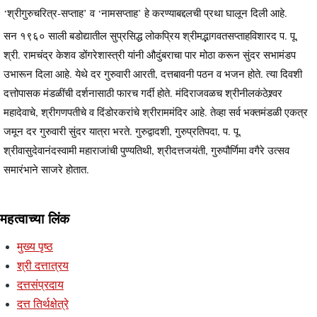
‘श्रीगुरुचरित्र-सप्ताह’ व ‘नामसप्ताह’ हे करण्याबद्दलची प्रथा घालून दिली आहे.
सन १९६० साली बडोद्यातील सुप्रसिद्ध लोकप्रिय श्रीमद्भागवतसप्ताहविशारद प. पू.
श्री. रामचंद्र केशव डोंगरेशास्त्री यांनी औदुंबराचा पार मोठा करून सुंदर सभामंडप
उभारून दिला आहे. येथे दर गुरुवारी आरती, दत्तबावनी पठन व भजन होते. त्या दिवशी
दत्तोपासक मंडळींची दर्शनासाठी फारच गर्दी होते. मंदिराजवळच श्रीनीलकंठेश्र्वर
महादेवाचे, श्रीगणपतीचे व दिंडोरकरांचे श्रीराममंदिर आहे. तेव्हा सर्व भक्तमंडळी एकत्र
जमून दर गुरुवारी सुंदर यात्रा भरते. गुरुद्वादशी, गुरुप्रतिपदा, प. पू.
श्रीवासुदेवानंदस्वामी महाराजांची पुण्यतिथी, श्रीदत्तजयंती, गुरुपौर्णिमा वगैरे उत्सव
समारंभाने साजरे होतात.
महत्वाच्या लिंक
मुख्य पृष्ठ
श्री दत्तात्रय
दत्तसंप्रदाय
दत्त तिर्थक्षेत्रे