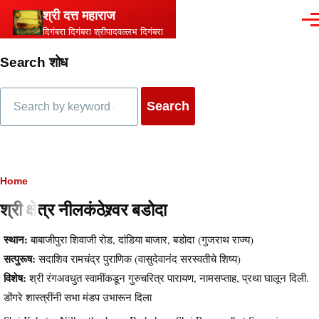
Skip to main content
श्री दत्त महाराज
Men
दिगंबरा दिगंबरा श्रीपादवल्लभ दिगंबरा
Search शोध
Search
Breadcrumb
Home
श्री क्षेत्र नीलकंठेश्र्वर बडोदा
स्थान:
बाबाजीपुरा शिवाजी रोड, दांडिया बाजार, बडोदा (गुजराथ राज्य)
सत्पुरूष:
सदाशिव रामचंद्र पुराणिक (वासुदेवानंद सरस्वतीचे शिष्य)
विशेष:
श्री रंगअवधुत स्वामींकडून गुरुचरित्र पारायण, नामसप्ताह, प्रथा घालून दिली.
डोंगरे शास्त्रींनी सभा मंडप उभारून दिला