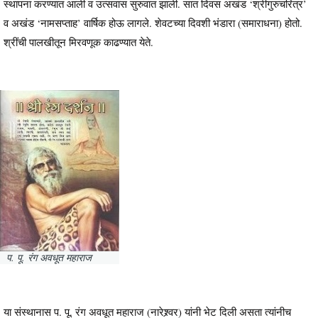
स्थापना करण्यात आली व उत्सवास सुरुवात झाली. सात दिवस अखंड ‘श्रीगुरुचरित्र’
व अखंड ‘नामसप्ताह’ वार्षिक होऊ लागले. शेवटच्या दिवशी भंडारा (समाराधना) होतो.
श्रींची पालखीतून मिरवणूक काढण्यात येते.
प. पू. रंग अवधूत महाराज
या संस्थानास प. पू. रंग अवधूत महाराज (नारेश्र्वर) यांनी भेट दिली असता त्यांनीच