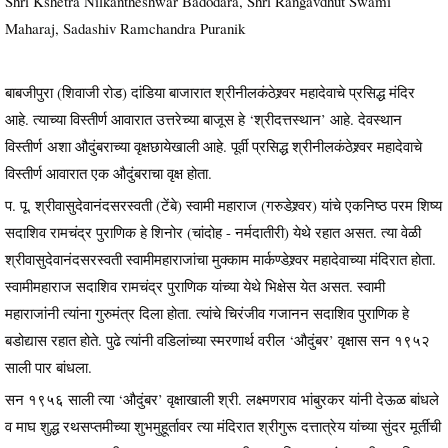
Shri Kshetra Nilkantheshwar Badodara, Shri Rangavdhut Swami
Maharaj, Sadashiv Ramchandra Puranik
बाबजीपुरा (शिवाजी रोड) दांडिया बाजारात श्रीनीलकंठेश्र्वर महादेवाचे प्रसिद्ध मंदिर
आहे. त्याच्या विस्तीर्ण आवारात उत्तरेच्या बाजूस हे ‘श्रीदत्तस्थान’ आहे. देवस्थान
विस्तीर्ण अशा औदुंबराच्या वृक्षछायेखाली आहे. पूर्वी प्रसिद्ध श्रीनीलकंठेश्र्वर महादेवाचे
विस्तीर्ण आवारात एक औदुंबराचा वृक्ष होता.
प. पू. श्रीवासुदेवानंदसरस्वती (टेंबे) स्वामी महाराज (गरुडेश्र्वर) यांचे एकनिष्ठ परम शिष्य
सदाशिव रामचंद्र पुराणिक हे शिनोर (चांदोह - नर्मदातीरी) येथे रहात असत. त्या वेळी
श्रीवासुदेवानंदसरस्वती स्वामीमहाराजांचा मुक्काम मार्कण्डेश्र्वर महादेवाच्या मंदिरात होता.
स्वामीमहाराज सदाशिव रामचंद्र पुराणिक यांच्या येथे भिक्षेस येत असत. स्वामी
महाराजांनी त्यांना गुरुमंत्र दिला होता. त्यांचे चिरंजीव गजानन सदाशिव पुराणिक हे
बडोद्यास रहात होते. पुढे त्यांनी वडिलांच्या स्मरणार्थ वरील ‘औदुंबर’ वृक्षास सन १९५२
साली पार बांधला.
सन १९५६ साली त्या ‘औदुंबर’ वृक्षाखाली श्री. लक्ष्मणराव भांबुरकर यांनी देऊळ बांधले
व माघ शुद्ध रथसप्तमीच्या शुभमुहूर्तावर त्या मंदिरात श्रीगुरू दत्तात्रेय यांच्या सुंदर मूर्तीची