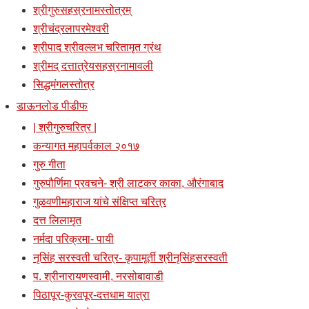
श्रीगुरुसहस्रनामस्तोत्रम्
श्रीचंद्रलापरमेश्वरी
श्रीपाद श्रीवल्लभ चरितामृत ग्रंथ
श्रीमद् दत्तात्रेयसहस्रनामावली
सिद्धमंगलस्तोत्र
डाऊनलोड पीडीफ
| श्रीगुरुचरित्र |
कन्यागत महापर्वकाल २०१७
गुरु गीता
गुरुपौर्णिमा प्रवचने- श्री लाटकर काका, औरंगाबाद
गुळवणीमहाराज यांचे संक्षिप्त चरित्र
दत्त लिलामृत
नर्मदा परिक्रमा- पायी
नृसिंह सरस्वती चरित्र- कृपामूर्ती श्रीनृसिंहसरस्वती
प. श्रीनारायणस्वामी, नरसोबावाडी
पिठापूर-कुरवपूर-दत्तधाम यात्रा