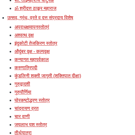
सौ. ताईमहाराज चाटुपळे
ॐ श्रीदत्त ठाकूर महाराज
उत्सव, ग्रंथ, व्रते व दत्त संप्रदाय विशेष
अपराधक्षमापनस्तोत्रं
अश्वत्थ वृक्ष
इंदुकोटी तेजकिरण स्तोत्र
औदुंबर वृक्ष - कल्पवृक्ष
कन्यागत महापर्वकाल
करुणात्रिपदी
कुंडलिनी शक्ती जागृती (शक्तिपात दीक्षा)
गुरुद्वादशी
गुरुपौर्णिमा
घोरकष्टोद्धरण स्तोत्र
चांद्रायण व्रत
चार वाणी
जयलाभ यश स्तोत्र
तीर्थयात्रा