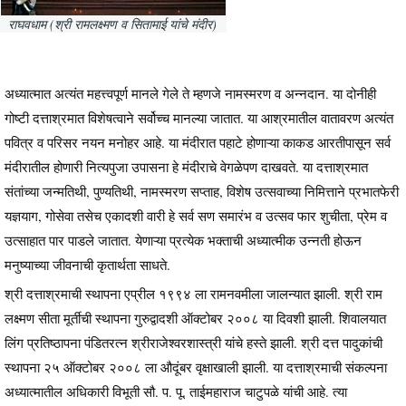
राघवधाम (श्री रामलक्ष्मण व सितामाई यांचे मंदीर)
अध्यात्मात अत्यंत महत्त्वपूर्ण मानले गेले ते म्हणजे नामस्मरण व अन्नदान. या दोनीही
गोष्टी दत्ताश्रमात विशेषत्वाने सर्वोच्च मानल्या जातात. या आश्रमातील वातावरण अत्यंत
पवित्र व परिसर नयन मनोहर आहे. या मंदीरात पहाटे होणाऱ्या काकड आरतीपासून सर्व
मंदीरातील होणारी नित्यपुजा उपासना हे मंदीराचे वेगळेपण दाखवते. या दत्ताश्रमात
संतांच्या जन्मतिथी, पुण्यतिथी, नामस्मरण सप्ताह, विशेष उत्सवाच्या निमित्ताने प्रभातफेरी
यज्ञयाग, गोसेवा तसेच एकादशी वारी हे सर्व सण समारंभ व उत्सव फार शुचीता, प्रेम व
उत्साहात पार पाडले जातात. येणाऱ्या प्रत्येक भक्ताची अध्यात्मीक उन्नती होऊन
मनुष्याच्या जीवनाची कृतार्थता साधते.
श्री दत्ताश्रमाची स्थापना एप्रील १९९४ ला रामनवमीला जालन्यात झाली. श्री राम
लक्ष्मण सीता मूर्तीची स्थापना गुरुद्वादशी ऑक्टोबर २००८ या दिवशी झाली. शिवालयात
लिंग प्रतिष्ठापना पंडितरत्न श्रीराजेश्वरशास्त्री यांचे हस्ते झाली. श्री दत्त पादुकांची
स्थापना २५ ऑक्टोबर २००८ ला औदूंबर वृक्षाखाली झाली. या दत्ताश्रमाची संकल्पना
अध्यात्मातील अधिकारी विभूती सौ. प. पू. ताईमहाराज चाटुपळे यांची आहे. त्या