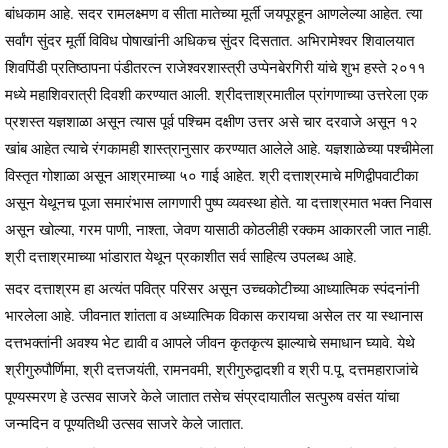
बांधकाम आहे. सदर रामलक्ष्मण व सीता मातेच्या मूर्ती जयपूरहून आणलेल्या आहेत. त्या
सर्वांग सुंदर मूर्ती विविध पोषाखांनी अधिकच सुंदर दिसतात. अभिरामेश्वर शिवालयात
शिवपिंडी प्रतिष्ठापना पंडीतरत्न राजेश्वरशास्त्री उप्पेनबेरगिरी यांचे शुभ हस्ते २०११
मध्ये महाशिवरात्री दिवशी करण्यात आली. श्रीदत्ताश्रमातील प्रांगणाच्या उत्तरेला एक
प्रशस्त यज्ञशाळा असून त्यास पूर्व पश्चिम दक्षीण उत्तर असे चार दरवाजे असून १२
खांब आहेत त्याचे रंगकामही शास्त्रानुसार करण्यात आलेले आहे. यज्ञशाळेच्या पश्चीमेला
विस्तृत गोशाळा असून आश्रमाच्या ५० गाई आहेत. श्री दत्ताश्रमाचे मणिद्वीपवाटीका
असून येथूनच पूजा समारंभास लागणारी पुष्प व्यवस्था होते. या दत्ताश्रमात भक्त निवास
असून खोल्या, गरम पाणी, नाश्ता, जेवण यासाठी कोठलीही रक्कम आकारली जात नाही.
श्री दत्ताश्रमाच्या भांडारात येथून प्रकाशीत सर्व साहित्य उपलब्ध आहे.
सदर दत्ताश्रम हा अत्यंत पवित्र परिसर असून उच्चकोटीच्या आध्यात्मिक स्पंदनांनी
भारलेला आहे. जीवनात शांतता व अध्यात्मिक विकास करायचा असेल तर या स्थानास
दत्तभक्तांनी अवश्य भेट द्यावी व आपले जीवन कृतकृत्य झाल्याचे समाधान घ्यावे. येथे
श्रीगुरुपौर्णिमा, श्री दत्तजयंती, रामनवमी, श्रीगुरुद्वादशी व श्री प.पू. दत्तमहाराजांचे
पूण्यस्मरण हे उत्सव साजरे केले जातात तसेच संप्रदायातील सत्पुरुष वसंत यांचा
जन्मदिन व पूण्यतिथी उत्सव साजरे केले जातात.