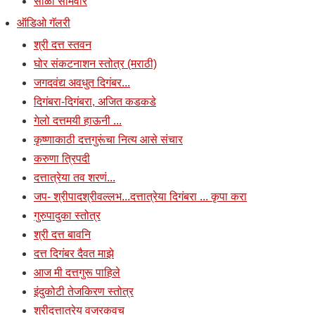
सोळा सोमवार
ऑडिओ गॅलरी
श्री दत्त स्तवन
घोर संकटनाशन स्तोत्र (मराठी)
जगदवंद्य अवधुत दिगंबर...
दिगंबरा-दिगंबरा, अजित कडकडे
गेलो दत्तमयी हाऊनी ...
कृष्णाकाठी दत्तगुरूंचा नित्य आसे संचार
करुणा त्रिपदी
दत्तात्रेया तव शरणं...
जप- श्रीपादश्रीवल्लभ...दत्तात्रेया दिगंबरा ... कृपा करा
गुरुपादुका स्तोत्र
श्री दत्त बावनि
दत्त दिगंबर दैवत माझे
आज मी दत्तगुरू पाहिले
इंदुकोटी तेजकिरण स्तोत्र
श्रीदत्तात्रेय वज्रकवच