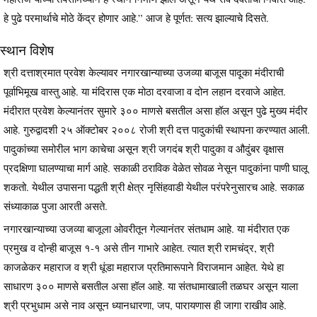
हे पुढे परमार्थाचे मोठे केंद्र होणार आहे.” आज हे पूर्णत: सत्य झाल्याचे दिसते.
स्थान विशेष
श्री दत्ताश्रमात प्रवेश केल्यावर नगारखान्याच्या उजव्या बाजूस पादूका मंदीराची
पूर्वाभिमूख वास्तु आहे. या मंदिरास एक मोठा दरवाजा व दोन लहान दरवाजे आहेत.
मंदीरात प्रवेश केल्यानंतर सुमारे ३०० माणसे बसतील असा हॉल असून पुढे मुख्य मंदीर
आहे. गुरुद्वादशी २५ ऑक्टोबर २००८ रोजी श्री दत्त पादुकांची स्थापना करण्यात आली.
पादुकांच्या समोरील भाग काचेचा असून श्री जगदंब श्री पादुका व औदुंबर वृक्षास
प्रदक्षिणा घालण्याचा मार्ग आहे. सकाळी ठराविक वेळेत सोवळ नेसून पादुकांना पाणी घालू
शकतो. येथील उपासना पद्धती श्री क्षेत्र नृसिंहवाडी येथील परंपरेनुसारच आहे. सकाळ
संध्याकाळ पुजा आरती असते.
नगारखान्याच्या उजव्या बाजूला ओवरीतून गेल्यानंतर संतधाम आहे. या मंदीरात एक
प्रमुख व दोन्ही बाजूस १-१ असे तीन गाभारे आहेत. त्यात श्री रामचंद्र, श्री
काजळेकर महाराज व श्री धूंडा महाराज प्रतिमारूपाने विराजमान आहेत. येथे हा
साधारण ३०० माणसे बसतील असा हॉल आहे. या संतधामाखाली तळघर असून याला
श्री प्रभुधाम असे नाव असून ध्यानधारणा, जप, पारायणास ही जागा राखीव आहे.