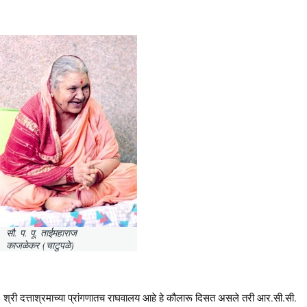
सौ. प. पू. ताईमहाराज
काजळेकर (चाटुपळे)
श्री दत्ताश्रमाच्या प्रांगणातच राघवालय आहे हे कौलारू दिसत असले तरी आर.सी.सी.