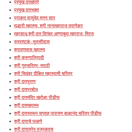
प्रमुख दत्तक्षेत्रे
प्रमुख दत्तभक्त
प्राकृत वासुदेव मनन सार
मल्हारी महात्म्य, श्री नानामहाराज तराणेकर
महासाधू श्री दत्त दिगंबर अण्णाबुवा महाराज, मिरज
रुद्राष्टकं- तुलसीदास
श्रावणमास महात्म्य
श्री करुणात्रिपदी
श्री गुरुचरित्र- मराठी
श्री चिदंबर दीक्षित महास्वामी चरित्र
श्री दत्तपुराण
श्री दत्तप्रबोध
श्री दत्तमंदिर खरोळा पीडीफ
श्री दत्तमहात्म्य
श्री दत्तस्वरूप सप्ताह पारायण बाळानंद चरित्र पीडीफ
श्री दत्ताचे पाळणे
श्री दत्तात्रेय वज्रकवच