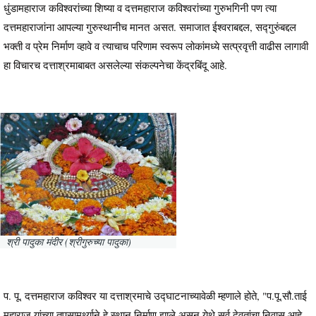
धुंडामहाराज कविश्वरांच्या शिष्या व दत्तमहाराज कविश्वरांच्या गुरुभगिनी पण त्या
दत्तमहाराजांना आपल्या गुरुस्थानीच मानत असत. समाजात ईश्वराबद्दल, सद्गुरुंबद्दल
भक्ती व प्रेम निर्माण व्हावे व त्याचाच परिणाम स्वरूप लोकांमध्ये सत्प्रवृत्ती वाढीस लागावी
हा विचारच दत्ताश्रमाबाबत असलेल्या संकल्पनेचा केंद्रबिंदू आहे.
श्री पादुका मंदीर (श्रीगुरुच्या पादुका)
प. पू. दत्तमहाराज कविश्वर या दत्ताश्रमाचे उद्घाटनाच्यावेळी म्हणाले होते, "प.पू.सौ.ताई
महाराज यांच्या तपसामर्थ्याने हे स्थान निर्माण झाले असून येथे सर्व देवतांचा निवास आहे.