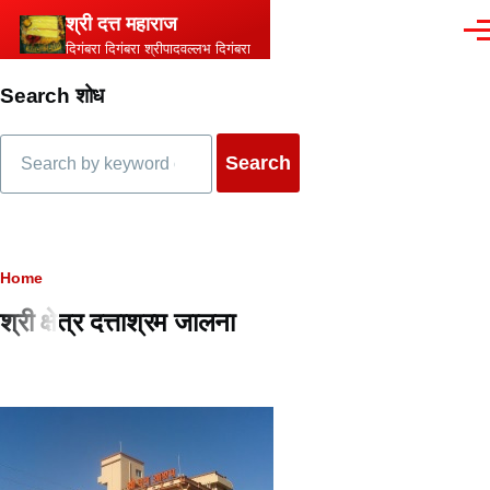
Skip to main content
श्री दत्त महाराज
Men
दिगंबरा दिगंबरा श्रीपादवल्लभ दिगंबरा
Search शोध
Search
Breadcrumb
Home
श्री क्षेत्र दत्ताश्रम जालना