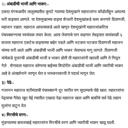
अंबाडीची भाजी आणि भाकर:-
२)
एकदा मंगरूळपीर तालुक्यातील कुपटे गावच्या देशमुखाने महाराजांना कोंडोलीहून आपल्या
घरी वाड्यात आणले. या देशमुखाच्या वाड्या शेजारी देशमुखांकडे काम करणारे दिवाणजी,
महाजन राहात. महाराज आपल्याकडे आले म्हणून देशमुखांनी महाराजांकरिता
पंचपक्वान्नाचा स्वयंपाक तयार केला. आता जेवणाचे पान वाढणार तेवढ्यात सायंकाळी ६
वाजता महाराज एकटेच वाड्याच्या बाहेर पडले आणि भटकत भटकत दिवाणजी महाजन
यांच्या घरी आले आणि अंबाडीची भाजी आणि भाकर जेवायला मागु लागले .दिवाणजी
यांचेकडे दुपारची अंबाडीची भाजी व भाकर होती ती महाराजांनी खाल्ली आणि ते निघून
गेले . शेगावला महाराज कोणत्या बाईच्या शिदोरीत अंबाडीची भाजी आणि ज्वारीची भाकर
आहे हे अंतर्ज्ञानाने जाणून घेत व भास्कराकरवी ते पदार्थ मागून घेत.
३) पेढे:-
गजानन महाराज श्रीमंताची पंचपक्वान्ने दूर सारीत पण सुदाम्याचे पोहे खात. महाराजांना
पेढ्याचा नैवेद्य खूप येई त्यातील एखादा पेढा महाराज खात आणि बाकीचे सर्व पेढे लहान
मुलांना वाटून देत.
४) मिरचीचे वरण:-
मुंडगावच्या बायजाबाई महाराजांना मिरचीचे वरण आणि ज्वारीची भाकर खावू घाली.