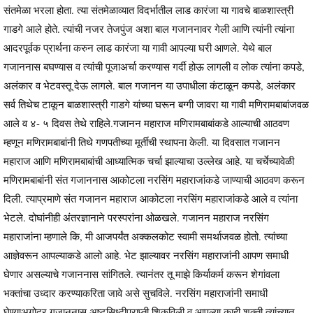
संतमेळा भरला होता. त्या संतमेळाव्यात विदर्भातील लाड कारंजा या गावचे बाळशास्त्री
गाडगे आले होते. त्यांची नजर तेजपुंज अशा बाल गजाननावर गेली आणि त्यांनी त्यांना
आदरपूर्वक प्रार्थना करुन लाड कारंजा या गावी आपल्या घरी आणले. येथे बाल
गजाननास बघण्यास व त्यांची पूजाअर्चा करण्यास गर्दी होऊ लागली व लोक त्यांना कपडे,
अलंकार व भेटवस्तू देऊ लागले. बाल गजानन या उपाधीला कंटाळून कपडे, अलंकार
सर्व तिथेच टाकून बाळशास्त्री गाडगे यांच्या घरून बग्गी जावरा या गावी मणिरामबाबांजवळ
आले व ४- ५ दिवस तेथे राहिले.गजानन महाराज मणिरामबाबांकडे आल्याची आठवण
म्हणून मणिरामबाबांनी तिथे गणपतीच्या मूर्तीची स्थापना केली. या दिवसात गजानन
महाराज आणि मणिरामबाबांची आध्यात्मिक चर्चा झाल्याचा उल्लेख आहे. या चर्चेच्यावेळी
मणिरामबाबांनी संत गजाननास आकोटला नरसिंग महाराजांकडे जाण्याची आठवण करून
दिली. त्याप्रमाणे संत गजानन महाराज आकोटला नरसिंग महाराजांकडे आले व त्यांना
भेटले. दोघांनीही अंतरज्ञानाने परस्परांना ओळखले. गजानन महाराज नरसिंग
महाराजांना म्हणाले कि, मी आजपर्यंत अक्कलकोट स्वामी समर्थाजवळ होतो. त्यांच्या
आज्ञेवरून आपल्याकडे आलो आहे. भेट झाल्यावर नरसिंग महाराजांनी आपण समाधी
घेणार असल्याचे गजाननास सांगितले. त्यानंतर तू माझे किर्याकर्म करून शेगांवला
भक्तांचा उध्दार करण्याकरिता जावे असे सुचविले. नरसिंग महाराजांनी समाधी
घेण्याअगोदर गजाननास अष्टसिध्दीप्राप्ती शिकविली व आपल्या काही शक़्ती त्यांच्यात