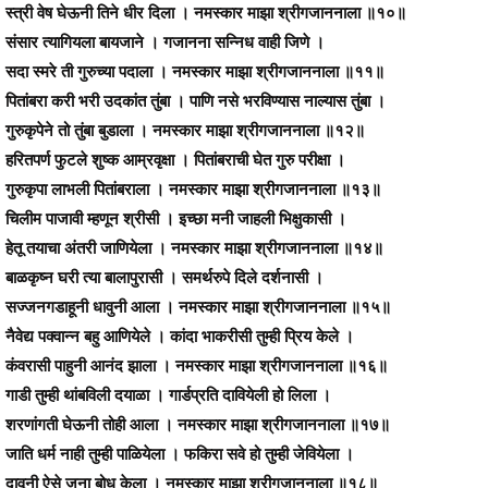
स्त्री वेष घेऊनी तिने धीर दिला । नमस्कार माझा श्रीगजाननाला ॥१०॥
संसार त्यागियला बायजाने । गजानना सन्निध वाही जिणे ।
सदा स्मरे ती गुरुच्या पदाला । नमस्कार माझा श्रीगजाननाला ॥११॥
पितांबरा करी भरी उदकांत तुंबा । पाणि नसे भरविण्यास नाल्यास तुंबा ।
गुरुकृपेने तो तुंबा बुडाला । नमस्कार माझा श्रीगजाननाला ॥१२॥
हरितपर्ण फुटले शुष्क आम्रवृक्षा । पितांबराची घेत गुरु परीक्षा ।
गुरुकृपा लाभली पितांबराला । नमस्कार माझा श्रीगजाननाला ॥१३॥
चिलीम पाजावी म्हणून श्रीसी । इच्छा मनी जाहली भिक्षुकासी ।
हेतू तयाचा अंतरी जाणियेला । नमस्कार माझा श्रीगजाननाला ॥१४॥
बाळकृष्न घरी त्या बालापुरासी । समर्थरुपे दिले दर्शनासी ।
सज्जनगडाहूनी धावुनी आला । नमस्कार माझा श्रीगजाननाला ॥१५॥
नैवेद्य पक्वान्न बहु आणियेले । कांदा भाकरीसी तुम्ही प्रिय केले ।
कंवरासी पाहुनी आनंद झाला । नमस्कार माझा श्रीगजाननाला ॥१६॥
गाडी तुम्ही थांबविली दयाळा । गार्डप्रति दावियेली हो लिला ।
शरणांगती घेऊनी तोही आला । नमस्कार माझा श्रीगजाननाला ॥१७॥
जाति धर्म नाही तुम्ही पाळियेला । फकिरा सवे हो तुम्ही जेवियेला ।
दावूनी ऐसे जना बोध केला । नमस्कार माझा श्रीगजाननाला ॥१८॥