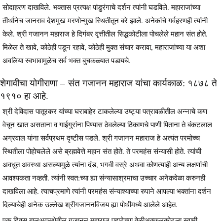
सोदाहरण दाखविले. भक्तास प्रत्यक्ष पांडुरंगाचे दर्शन त्यांनी घडविले. महाराजांच्या
तीर्थानेच जानराव देशमुख मरणोन्मुख स्थितीतून बरे झाले. अनेकांचे गर्वहरणही त्यांनी
केले. श्री गजानन महाराज हे दिगंबर वृत्तीतील सिद्धकोटीला पोचलेले महान संत होते.
मिळेल ते खावे, कोठेही पडून रहावे, कोठेही मुक्त संचार करावा, महाराजांच्या या अशा
अवलिया स्वभावामुळेच सर्व भक्त बुचकळ्यात पडायचे.
शेगावीचा योगीराणा – संत गजानन महाराज यांचा कार्यकाळ: १८७८ ते
१९१० हा आहे.
श्री देविदास पातूरकर यांच्या घराबाहेर टाकलेल्या उष्ट्या पत्रावळीतील अन्नाचे कण
वेचून खात असताना व गाईगुरांना पिण्यास ठेवलेल्या ठिकाणचे पाणी पिताना ते बंकटलाल
अग्रवाल यांना सर्वप्रथम दृष्टीस पडले. श्री गजानन महाराज हे अत्यंत परमोच्च
स्थितीला पोहोचलेले असे ब्रह्मवेत्ते महान संत होते. ते परमहंस संन्यासी होते. त्यांची
अवधूत अवस्था असल्यामुळे त्यांना दंड, भगवी वस्रे अथवा कोणत्याही अन्य लक्षणांची
आवश्यकता नव्हती. त्यांनी स्वत:च्या ह्या संन्यासाश्रमाचा उच्चार अनेकवेळा करुनही
दाखविला आहे. त्याचप्रमाणे त्यांनी परमहंस संन्याश्याच्या रुपाने आपल्या भक्तांना दर्शन
दिल्याचेही अनेक उल्लेख श्रीगजाननविजय ह्या पोथीमध्ये आलेले आहेत.
एक दिवस बालअवस्थेतील गजानन महाराज पहाटेच्या वेळीअक्कलकोटला स्वामी