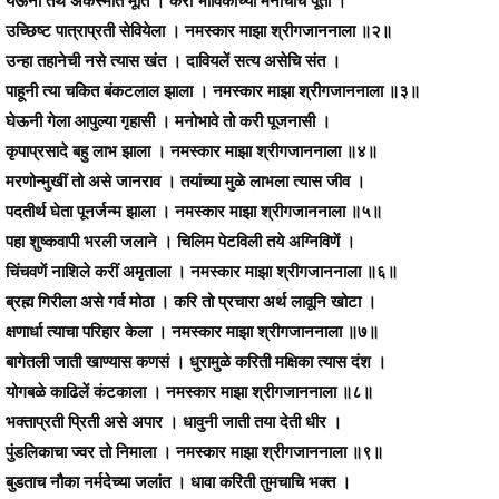
उच्छिष्ट पात्राप्रती सेवियेला । नमस्कार माझा श्रीगजाननाला ॥२॥
उन्हा तहानेची नसे त्यास खंत । दावियलें सत्य असेचि संत ।
पाहूनी त्या चकित बंकटलाल झाला । नमस्कार माझा श्रीगजाननाला ॥३॥
घेऊनी गेला आपुल्या गृहासी । मनोभावे तो करी पूजनासी ।
कृपाप्रसादे बहु लाभ झाला । नमस्कार माझा श्रीगजाननाला ॥४॥
मरणोन्मुखीं तो असे जानराव । तयांच्या मुळे लाभला त्यास जीव ।
पदतीर्थ घेता पूनर्जन्म झाला । नमस्कार माझा श्रीगजाननाला ॥५॥
पहा शुष्कवापी भरली जलाने । चिलिम पेटविली तये अग्निविणें ।
चिंचवणें नाशिले करीं अमृताला । नमस्कार माझा श्रीगजाननाला ॥६॥
ब्रह्म गिरीला असे गर्व मोठा । करि तो प्रचारा अर्थ लावूनि खोटा ।
क्षणार्धा त्याचा परिहार केला । नमस्कार माझा श्रीगजाननाला ॥७॥
बागेतली जाती खाण्यास कणसं । धुरामुळे करिती मक्षिका त्यास दंश ।
योगबळे काढिलें कंटकाला । नमस्कार माझा श्रीगजाननाला ॥८॥
भक्ताप्रती प्रिती असे अपार । धावुनी जाती तया देती धीर ।
पुंडलिकाचा ज्वर तो निमाला । नमस्कार माझा श्रीगजाननाला ॥९॥
बुडताच नौका नर्मदेच्या जलांत । धावा करिती तुमचाचि भक्त ।