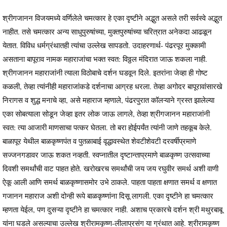
श्रीगजानन विजयमध्ये वर्णिलेले चमत्कार हे एका दृष्टीने अद्भुत असले तरी सर्वस्वे अद्भुत
नाहीत. तसे चमत्कार अन्य साधुपुरुषांच्या, मुक्तपुरुषांच्या चरित्रात अनेकदा आढळून
येतात. विविध धर्मग्रंथातही त्यांचा उल्लेख सापडतो. उदाहरणार्थ- पंढरपूर मुक्कामी
असताना बापूराव नामक महाराजांचा भक्त स्वत: विठ्ठल मंदिरात जाऊ शकला नाही.
श्रीगजानन महाराजांनी त्याला विठोबाचे दर्शन घडवून दिले. इतरांना जेव्हा ही गोष्ट
कळली, तेव्हा त्यांनीही महाराजांकडे दर्शनाचा आग्रह धरला. तेव्हा अगोदर बापूरावांसारखे
निरागस व शुद्ध मनाचे व्हा, असे महाराज म्हणाले, पंढरपुरात कॉलऱ्याने ग्रस्त झालेल्या
एका सोबत्याला सोडून जेव्हा इतर लोक जाऊ लागले, तेव्हा श्रीगजानन महाराजांनी
स्वत: त्या आजारी माणसाचा पत्कर घेतला. तो बरा होईपर्यंत त्यांनी जाणे तहकूब केले.
बाळापूर येथील बाळकृष्णपंत व पुतळाबाई वृद्धावस्थेत शेवटीशेवटी दरवर्षीप्रमाणे
सज्जनगडावर जाऊ शकत नव्हती. स्वप्नातील दृष्टान्ताप्रमाणे बाळकृष्ण उत्सवाच्या
दिवशी समर्थांची वाट पाहत होते. खरोखरच समर्थांची जय जय रघुवीर समर्थ अशी वाणी
ऐकू आली आणि समर्थ बाळकृष्णासमोर उभे ठाकले. पाहता पाहता क्षणात समर्थ व क्षणात
गजानन महाराज अशी दोन्ही रूपे बाळकृष्णांना दिसू लागली. एका दृष्टीने हा चमत्कार
म्हणता येईल, पण दुसऱ्या दृष्टीने हा चमत्कार नाही. अशाच प्रकारचे दर्शन श्री मथुरबाबू
यांना घडले असल्याचा उल्लेख श्रीरामकृष्ण-लीलाप्रसंग या ग्रंथात आहे. श्रीरामकृष्ण