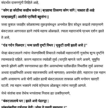
संदर्भात दासगणूंनी लिहिले आहे,
"कोण हा कोठीचा काहीच कळेना | ब्रह्माचा ठिकाणा कोण सांगे | साक्षात ही आहे
परब्रह्ममूर्ती | आलीसे प्रचिती बहुतांना ||
जसा कुशल जवाहीर कोळशाच्या तुकड्यांमधून अनमोल हिरा शोधून काढतो त्याप्रमाणे
बंकटलाल आगरवाल ह्याने त्यांचे महत्त्व ओळखले. त्याला महाराजांचे प्रथम दर्शन झाले
ते असे,
"दंड गर्दन पिळदार | भव्य छाती दृष्टी स्थिर | भृकुटी ठायी झाली असे ||"
जेव्हा बंकटलालने त्यांना जेवणाविषयी विचारले त्यावेळी महाराजांनी नुसतेच शून्य दृष्टीने
त्याच्याकडे पाहिले. कारण महाराज त्यावेळी तुर्या (जागृति म्हणजे जागे असणे, सुषुप्ति
म्हणजे झोपणे आणि स्वप्नावस्था ह्या तीन अवस्थांच्या पलीकडील स्थितीस तुर्या अवस्था
अथवा व्रह्मस्थिति अथवा सहजसमाधि असे म्हणतात) अवस्थेत होते. महाराज एक महान
आणि असामान्य असे योगी आहेत ह्याची बंकटलालला तत्काळ आणि मनोमन खात्री
पटली. त्या महान भक्ताने त्यांचे श्रेष्ठत्व ओळखून त्यांना स्वगृही आणले.
जेथे संतांचा वास तेथेच भगवंताचा निवास ह्या उक्तीप्रमाणे,
"बंकटलालाचे घर | झाले असे पंढरपूर |
लांबलांबूनीया दर्शनास येती | लोक ते पावती समाधान ||"