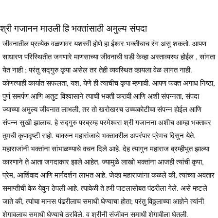
श्री गजानन माउली हि भक्तांसाठी अमुल्य संपदा
जीवनातील प्रत्येक वळणावर यशस्वी होणे हा ईश्वर भक्तीचाच रंग असु शकतो. आपण
साधारण परिस्थितीत जगणारे माणसाच्या जीवनाची घडी केव्हा अस्ताव्यस्थ होईल , सांगता
येत नाही ; परंतु सद्गुरु कृपा असेल तर तेही व्यवस्थित व्हायला वेळ लागत नाही.
कोणत्याही कार्यात सफलता, यश, येणे ही त्याचीच कृपा म्हणावी. आपण फक्त अगाध निष्ठा,
पुर्ण समर्पण आणि अतुट विश्वासाने त्याची भक्ती करावी आणि अशी संपन्नता, संपदा
ज्याच्या अमुल्य जीवनात लाभली, तर तो खरोखरच उच्चकोटीचा संपन्न होईल आणि
संपन्न सुखी झालाच. हे सद्गुरु परब्रम्ह परमेश्वरा श्री गजानना अशीच आम्हा भक्तावर
तुमची कृपादृष्टी राहो. यावरुन महारांजाचे भक्तावरील अपरंपार प्रेमच दिसुन येते.
महाराजांनी भक्तांना सांभाळण्याचे वचन दिले आहे. देह त्यागुन महाराज ब्रम्हीभुत झाल्या
कारणाने ते आता जगदाकार झाले आहेत. ज्यामुळे लाखो भक्तांना आजही त्यांची कृपा,
प्रेम, आर्शिवाद आणि मार्गदर्शन लाभत आहे. जेव्हा महाराजांना कळले की, त्यांच्या अवतार
समाप्तीची वेळ येवुन ठेपली आहे. त्यावेळी ते हरी पाटलासोबत पंढरीला गेले. असे म्हटले
जाते की, त्यांचा मानस पंढरीलाच समाधी घेण्याचा होता; परंतु विठ्ठलाच्या आज्ञेने त्यांनी
शेगावलाच समाधी घेण्याचे ठरविले. व श्रीनी संजीवन समाधी शेगावीला घेतली.