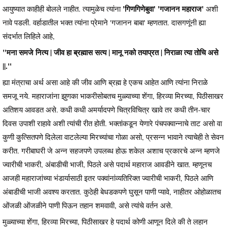
'गिणगिणेबुवा' 'गजानन महाराज'
आयुष्यात काहीही बोलले नाहीत. त्यामुळेच त्यांना
अशी
नावे पडली. वर्हाडातील भक्त त्यांना प्रेमाने 'गजानन बाबा' म्हणतात. दासगणूंनी ह्या
संदर्भात लिहिले आहे,
"मना समजे नित्य | जीव हा ब्रह्मास सत्य | मानू नको तयाप्रत | निराळा त्या तोचि असे
||."
ह्या मंत्राचा अर्थ असा आहे की जीव आणि ब्रह्म हे एकच आहेत आणि त्यांना निराळे
समजू नये. महाराजांना झुणका भाकरीसोबतच मुळ्याच्या शेंगा, हिरव्या मिरच्या, पिठीसाखर
अतिशय आवडत असे. कधी कधी अमर्यादपणे चित्रविचित्र खावे तर कधी तीन-चार
दिवस उपाशी राहावे अशी त्यांची रीत होती. भक्तांकडून येणारे पंचपक्वान्नाचे ताट असो वा
कुणी कुत्सितपणे दिलेला वाटलेल्या मिरच्यांचा गोळा असो, प्रसन्न भावाने त्याचेही ते सेवन
करीत. गरीबाघरी जे अन्न सहजपणे उपलब्ध होऊ शकेल अशाच प्रकारचे अन्न म्हणजे
ज्वारीची भाकरी, अंबाडीची भाजी, पिठले असे पदार्थ महाराज आवडीने खात. म्हणूनच
आजही महाराजांच्या भंडार्यासाठी इतर पक्वांनांव्यतिरिक्त ज्वारीची भाकरी, पिठले आणि
अंबाडीची भाजी अवश्य करतात. कुठेही बेधडकपणे घुसून पाणी प्यावे, नाहीतर ओहोळातच
ओंजळी ओंजळीने पाणी पिऊन तहान शमवावी, असे त्यांचे वर्तन असे.
मुळ्याच्या शेंगा, हिरव्या मिरच्या, पिठीसाखर हे पदार्थ कोणी आणून दिले की ते लहान