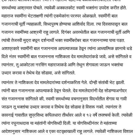
समर्थाच्या आश्रमात पोचले. त्यावेळी अक्कलकोट स्वामी भक्तांना उपदेश करीत होते.
महाराज स्वामींना भेटताक्षणी त्यांनी एकमेकांना परस्पर ओळखले. स्वामींनी बाल
गजाननाची मूर्ती न्याहाळली, सिध्दपुरुष होण्याचा आशिर्वाद दिला. त्या दिवसापासून बाल
गजानन स्वामींच्या आश्रमी राहू लागले. दिगंबर अवस्थेतील बाल गजाननाची मूर्ती आणि
त्यांची तेजस्वी मुद्रा बघून दर्शनार्थी भक्त स्वामींबरोबर बाल गजाननाच्या पाया पडत.
अशाप्रकारे स्वामींनी बाल गजाननास आपल्याजवळ ठेवून त्यांना आध्यात्मिक ज्ञानाचे धडे
दिले नंतर स्वामींनी बाल गजाननास नाशिकला देव मामलेदारांकडे जावे, असे सांगितले व
त्यानंतर, तु आकोटला नरसिंग महाराजाकडे आणि तेथुन शेगावला जाऊन भक्तांचा
उध्दार करावा व तेथेच देह सोडावा, असे सांगितले.
त्यानंतर ते नाशिकला देव मामलेदारांच्या दर्शनाकरिता गेले. दोन्ही संतांची भेट झाली.
त्यांनी बाल गजाननास आपल्याकडे ठेवून घेतले. देव मामलेदारांनी देह सोडण्याअगोदर
संत गजाननास सांगितले की, स्वामी समर्थाच्या वचनानुसार विदर्भातील शेगाव या गावी
जाऊन तू भक्तांचा उध्दार करावा व तिथेच देह सोडावा हे विसरू नको. त्यानंतर ते
कावनाई गावातील सुप्रसिध्द कपिलधारा तीर्थावर आले व १२ वर्षे तपश्चर्या केली. त्यावेळी
त्यांना रघुनाथदास या महंतांनी योगसिध्दी दिली. या योगसिध्दीनंतर ते महंताच्या
आदेशानुसार नाशिकला आले व एका वटवृक्षाखाली राहू लागले. त्यावेळी नाशिकला विशाल