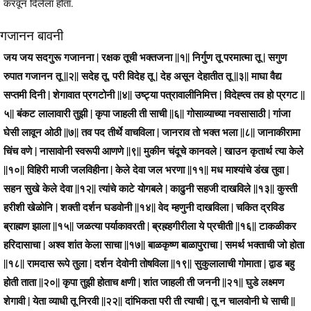
करवून दिलेला होता.
गजानन बावनी
जय जय सदगुरू गजानना | रक्षक तूची भक्तजना ||१|| निर्गुण तू परमात्मा तू | सगुण
रुपात गजानन तू ||२|| सदेह तू, परी विदेह तू | देह असून देहातीत तू ||३|| माघा वैद्य
सप्तमी दिनी | शेगावात प्रगटोनी ||४|| उष्ट्या पत्रावालीनिमित्त | विदेह्त्व तव हो प्रगट ||
५|| बंकट लालावारी तुझी | कृपा जाहली ती साची ||६|| गोसाव्याच्या नवसासाठी | गांजा
घेसी लावून ओठी ||७|| तव पद तीर्थे वाचविला | जानराव तो भक्त भला ||८|| जानाकीरामा
चिंच वणे | नासावोनी स्वरूपी आणणे ||९|| मुकीन चंदूचे कानवले | खाउन कृतार्थ त्या केले
||१०|| विहिरी माजी जलविहीना | केले देवा जल भरणा ||११|| मध माश्यांचे डंख तुवा |
सहन सुखे केले देवा ||१२|| त्यांचे काटे योगबले | काढुनी सहजी दाखविले ||१३|| कुस्ती
हरीशी खेळोनि | शक्ती दर्शन घडवोनी ||१४|| वेद म्हणुनी दाखविला | चकित द्रविड
ब्राह्मण झाला ||१५|| जळत्या पर्याकावरती | ब्रह्म्हगीरीला ये प्रचीती ||१६|| टाकळीकर
हरिदासाचा | अश्व शांत केला साचा ||१७|| बाळकृष्ण बाळापुराचा | समर्थ भक्ताची जो होता
||१८|| रामदास रूपे तुला | दर्शन देवोनी तोषविला ||१९|| सुकुलालाची गोमाता | द्वाड बहु
होती ताता ||२०|| कृपा तुझी होताच क्षणी | शांत जाहली ती जननी ||२१|| घुडे लक्ष्मण
शेगावी | येता व्याधी तू निरवी ||२२|| दांभिकता परी ती त्याची | तू न चालवोनी घे साची ||