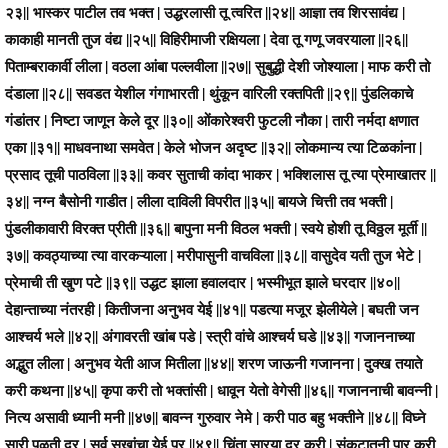
२३|| भास्कर पाटील तव भक्त | उद्धरलासी तू त्वरित ||२४|| आज्ञा तव शिरसावंद्य |
काकाही मानती तुज वंद्य ||२५|| विहिरीमाजी रक्षियला | देवा तू गणू जवरयाला ||२६||
पिताम्बराकार्वी लीला | वठला आंबा पल्लवीला ||२७|| सुबुद्धी देशी जोश्याला | माफ करी तो
दंडाला ||२८|| सवडत येशील गंगाभारती | थुंकून वारिली रक्तपिती ||२९|| पुंडलिकाचे
गंडांतर | निष्टा जाणून केले दूर ||३०|| ओंकारेश्वरी फुटली नौका | तारी नर्मदा क्षणात
एका ||३१|| माधवनाथा समवेत | केले भोजन अदृष्ट ||३२|| लोकमान्य त्या टिळकांना |
प्रसाद तूची पाठविला ||३३|| कवर सुताची कांदा भाकर | भक्शिलास तू त्या प्रेमाखातर ||
३४|| नग्न बैसोनी गाडीत | लीला दाविली विपरीत ||३५|| बायजे चित्ती तव भक्ती |
पुंडलीकावारी विरक्त प्रीती ||३६|| बापुना मनी विठल भक्ती | स्वये होशी तू विठ्ठल मूर्ती ||
३७|| कवठ्याच्या त्या वारकऱ्याला | मरीपासुनी वाचविला ||३८|| वासुदेव यती तुज भेटे |
प्रेमाची ती खुण पटे ||३९|| उद्धट झाला हवालदार | भस्मीभूत झाले घरदार ||४०||
देहान्ताच्या नंतरही | कितीजना अनुभव येई ||४१|| पडत्या मजूर झेलीयेले | बघती जन
आश्चर्य भले ||४२|| अंगावरती खांब पडे | स्त्री वांचे आश्चर्य घडे ||४३|| गजाननाच्या
अद्भुत लीला | अनुभव येती आज मितीला ||४४|| शरण जाऊनी गजानना | दुक्ख तयाते
करी कथना ||४५|| कृपा करी तो भक्तांसी | धावून येतो वेगेसी ||४६|| गजाननाची बावन्नी |
नित्य असावी ध्यानी मनी ||४७|| बावन्न गुरुवार नेमे | करी पाठ बहु भक्तीने ||४८|| विघ्ने
सारी पळती दूर | सर्व सुखांचा येई पूर ||४९|| चिंता सारया दूर करी | संकटातूनी पार करी