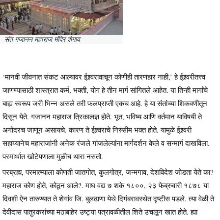
संत गजानन महाराज मंदिर शेगाव
‘मानवी जीवनात संकट आल्यावर ईश्र्वरावाचून कोणीही तारणहार नाही,’ हे ईश्र्वरीतत्त्व
जाणण्यासाठी शास्त्रात कर्म, भक्ती, योग हे तीन मार्ग सांगितले आहेत. या तिन्ही मार्गांचे
बाह्य स्वरूप जरी भिन्न असले तरी फलप्राप्ती एकच आहे. हे या संतांच्या शिकवणीतून
दिसून येते. गजानन महाराज त्रिकालज्ञ होते. भूत, भविष्य आणि वर्तमान याविषयी ते
अगोदरच जाणून असायचे. कारण ते ईश्र्वराचे निस्सीम भक्त होते. यामुळे ईश्र्वरी
सहाय्यानेच महाराजांनी अनेक रंजले गांजलेल्यांना मार्गदर्शन केले व सन्मार्ग दाखविला.
परमार्थात खोटेपणाला मुळीच थारा नसतो.
परब्रह्म, परमात्म्याला कोणती जातगोत, कुलगोत्र, जन्मगाव, देशविदेश जोडता येते का?
महाराज कोण होते, कोठून आले?. माघ वद्य ७ शके १८००, २३ फेब्रुवारी १८७८ या
दिवशी ऐन तारुण्यात ते शेगांव जि. बुलढाणा येथे दिगंबरावस्थेत दृष्टीस पडले. त्या वेळी ते
देवीदास पातुरकरांच्या मठाबाहेर उष्ट्या पत्रावळीतील शिते उचलून खात होते. ह्या