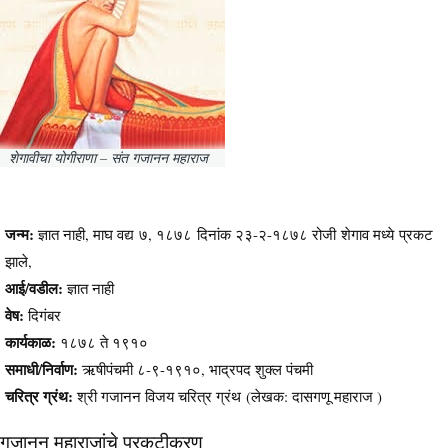
शेगावीचा योगीराणा – संत गजानन महाराज
जन्म:
ज्ञात नाही, माघ वद्य ७, १८७८ दिनांक २३-२-१८७८ रोजी शेगाव मध्ये प्रकट
झाले,
आई/वडील:
ज्ञात नाही
वेष:
दिगंबर
कार्यकाळ:
१८७८ ते १९१०
समाधी/निर्वाण:
ऋषीपंचमी ८-९-१९१०, भाद्रपद शुक्ल पंचमी
चरित्र ग्रंथ:
श्री गजानन विजय चरित्र ग्रंथ (लेखक: दासगणू महाराज )
गजानन महाराजांचे प्रकटीकरण