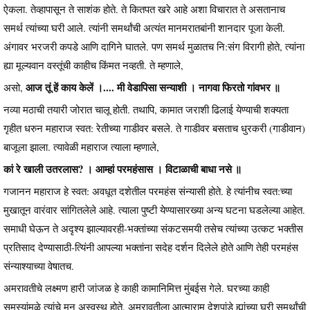
ऐकला. तेव्हापासून ते साशंक होते. ते कितपत खरे आहे अशा विचारात ते असतानाच
समर्थ त्यांच्या घरी आले. त्यांनी समर्थांची अत्यंत मानमरातबांनी शानदार पूजा केली.
अंगावर भरजरी कपडे आणि दागिने घातले. पण समर्थ मुळातच नि:संग विरागी होते, त्यांना
ह्या मूल्यवान वस्तूंची काहीच किंमत नव्हती. ते म्हणाले,
आज तूं हें काय केलें ।.... मी वेडापिसा सन्याशी । नागवा फिरतो गांवभर ॥
असो,
नव्या मठाची तयारी जोरात चालू होती. तथापि, कामात जराशी ढिलाई येण्याची शक्यता
गृहीत धरुन महाराज स्वत: रेतीच्या गाडीवर बसले. ते गाडीवर बसताच धुरकरी (गाडीवान)
बाजूला झाला. त्यावेळी महाराज त्याला म्हणाले,
कां रे खाली उतरलास? । आम्हां परमहंसास । विटाळाची बाधा नसे ॥
गजानन महाराज हे स्वत: अवधूत दशेतील परमहंस संन्यासी होते. हे त्यांनीच स्वत:च्या
मुखातून वारंवार सांगितलेले आहे. त्याला पुष्टी येण्यासारख्या अन्य घटना घडलेल्या आहेत.
समाधी घेऊन ते अदृश्य झाल्यावरही-भक्तांच्या संकटसमयी तसेच त्यांच्या उत्कट भक्तीस
प्रतिसाद देण्यासाठी-त्यिंनी आपल्या भक्तांना सदेह दर्शन दिलेले होते आणि तेही परमहंस
संन्याश्याच्या वेषातच.
अमरावतीचे लक्ष्मण हारी जांजळ हे काही कामानिमित्त मुंबईस गेले. घरच्या काही
समस्यांमुळे त्यांचे मन अस्वस्थ होते. अमरावतीला आत्माराम देशपांडे ह्यांच्या घरी समर्थांची