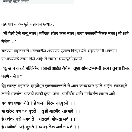
समाधी मंदिर शेगाव
देहत्याग करण्यापूर्वी महाराज म्हणाले,
"मी गेलो ऐसे मानू नका | भक्तित अंतर करू नका | कदा मजलागी विसरु नका | मी आहे
येथेच ||."
यावरून महाराजांचे भक्तांवरील अपरंपार प्रेमच दिसून येते. महाराजांनी भक्तांना
सांभाळण्याचे वचन दिले आहे; ते समाधि घेण्यापूर्वी म्हणाले,
"दु:ख न करावे यत्किंचित | आम्ही आहोत येथेच | तुम्हा सांभाळण्यापरी सत्य | तुमचा विसर
पडणे नसे ||."
देह त्यागून महाराज ब्रह्मीभूत झाल्याकारणाने ते आता जगदाकार झाले आहेत. त्यायामुळे
लाखो भक्तांना आजही त्यांची कृपा, प्रेम, आशीर्वाद आणि मार्गदर्शन लाभत आहे.
गण गण गणात बोते । हे भजन प्रिय सद्गुरुते ।।
या श्रेष्ठ गजानन गुरुते । तुम्ही आठवीत राहायाते ।।
हे स्तोत्र नसे अमृत ते । मंत्राची योग्यता याते ।।
हे संजीवनी आहे नुसते । व्यावहारिक अर्थ न याते ।।