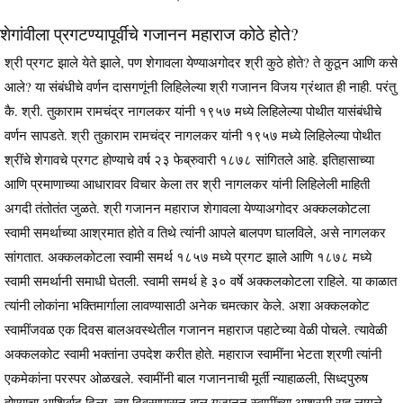
शेगांवीला प्रगटण्यापूर्वीचे गजानन महाराज कोठे होते?
श्री प्रगट झाले येते झाले, पण शेगावला येण्याअगोदर श्री कुठे होते? ते कुठून आणि कसे
आले? या संबंधीचे वर्णन दासगणूंनी लिहिलेल्या श्री गजानन विजय ग्रंथात ही नाही. परंतु
कै. श्री. तुकाराम रामचंद्र नागलकर यांनी १९५७ मध्ये लिहिलेल्या पोथीत यासंबंधीचे
वर्णन सापडते. श्री तुकाराम रामचंद्र नागलकर यांनी १९५७ मध्ये लिहिलेल्या पोथीत
श्रींचे शेगावचे प्रगट होण्याचे वर्ष २३ फेब्रुवारी १८७८ सांगितले आहे. इतिहासाच्या
आणि प्रमाणाच्या आधारावर विचार केला तर श्री नागलकर यांनी लिहिलेली माहिती
अगदी तंतोतंत जुळते. श्री गजानन महाराज शेगावला येण्याअगोदर अक्कलकोटला
स्वामी समर्थाच्या आश्रमात होते व तिथे त्यांनी आपले बालपण घालविले, असे नागलकर
सांगतात. अक्कलकोटला स्वामी समर्थ १८५७ मध्ये प्रगट झाले आणि १८७८ मध्ये
स्वामी समर्थानी समाधी घेतली. स्वामी समर्थ हे ३० वर्षे अक्कलकोटला राहिले. या काळात
त्यांनी लोकांना भक्तिमार्गाला लावण्यासाठी अनेक चमत्कार केले. अशा अक्कलकोट
स्वामींजवळ एक दिवस बालअवस्थेतील गजानन महाराज पहाटेच्या वेळी पोचले. त्यावेळी
अक्कलकोट स्वामी भक्तांना उपदेश करीत होते. महाराज स्वामींना भेटता श्रणी त्यांनी
एकमेकांना परस्पर ओळखले. स्वामींनी बाल गजाननाची मूर्ती न्याहाळली, सिध्दपुरुष
होण्याचा आशिर्वाद दिला. त्या दिवसापासून बाल गजानन स्वामींच्या आश्रमी राहू लागले.