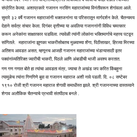
संप्रेरित केल्या. अशाप्रकारे गजानन नरसिंग महाराजांच्या विनंतीवरून शेगांवला आले.
सुमारे ३२ वर्षे गजानन महाराजांनी भक्तजनांना या परिसरातून मार्गदर्शन केले. चैतन्यमय
देहाने सर्वत्र संचार केला. दिगंबर वृत्तीच्या या अवलिया गजाननांनी विविध चमत्कार
करून अनेकांना साक्षात्कार घडविला. त्यावेळी त्यांनी लोकांना भक्तिमार्गाचे महत्त्व पटवून
सांगितले. महाराजांना झुणका भाकरीसोबतच मुळ्याच्या शेंगा, पिठीसाखर, हिरव्या मिरच्या
अतिशय आवडत असत, म्हणूनच आजही गजानन महाराजांच्या भंडाऱ्यासाठी इतर
पक्वांनांव्यतिरिक्त ज्वारीची भाकरी, पिठले आणि अंबाडीची भाजी अवश्य करतात.
गण गण गणात बोते हा त्यांचा आवडता मंत्र, ज्याचा ते अखंड जप करित किंबहुना
त्यामुळेच त्यांना गिणगिणे बुवा वा गजानन महाराज अशी नावे पडली. दि. ०८ सष्टेबर
१९१० रोजी श्री गजानन महाराज शेगावी समाधीस्त झाले. श्री गजाननाच्या वास्तव्याने
शेगाव अलौकिक चैतन्याचे प्रभावी संतपीठच बनले .