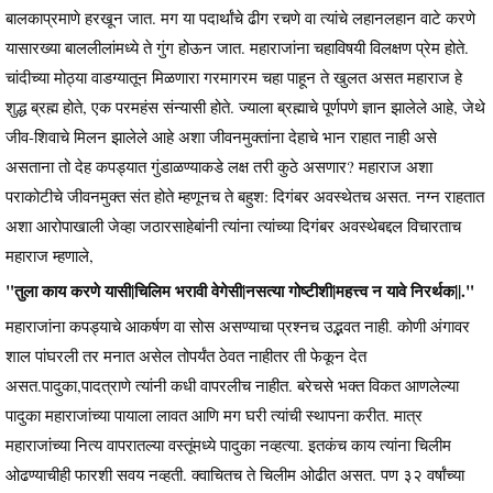
बालकाप्रमाणे हरखून जात. मग या पदार्थांचे ढीग रचणे वा त्यांचे लहानलहान वाटे करणे
यासारख्या बाललीलांमध्ये ते गुंग होऊन जात. महाराजांना चहाविषयी विलक्षण प्रेम होते.
चांदीच्या मोठ्या वाडग्यातून मिळणारा गरमागरम चहा पाहून ते खुलत असत महाराज हे
शुद्ध ब्रह्म होते, एक परमहंस संन्यासी होते. ज्याला ब्रह्माचे पूर्णपणे ज्ञान झालेले आहे, जेथे
जीव-शिवाचे मिलन झालेले आहे अशा जीवनमुक्तांना देहाचे भान राहात नाही असे
असताना तो देह कपड्यात गुंडाळण्याकडे लक्ष तरी कुठे असणार? महाराज अशा
पराकोटीचे जीवनमुक्त संत होते म्हणूनच ते बहुश: दिगंबर अवस्थेतच असत. नग्न राहतात
अशा आरोपाखाली जेव्हा जठारसाहेबांनी त्यांना त्यांच्या दिगंबर अवस्थेबद्दल विचारताच
महाराज म्हणाले,
"तुला काय करणे यासी|चिलिम भरावी वेगेसी|नसत्या गोष्टीशी|महत्त्व न यावे निरर्थक||."
महाराजांना कपड्याचे आकर्षण वा सोस असण्याचा प्रश्नच उद्भवत नाही. कोणी अंगावर
शाल पांघरली तर मनात असेल तोपर्यंत ठेवत नाहीतर ती फेकून देत
असत.पादुका,पादत्राणे त्यांनी कधी वापरलीच नाहीत. बरेचसे भक्त विकत आणलेल्या
पादुका महाराजांच्या पायाला लावत आणि मग घरी त्यांची स्थापना करीत. मात्र
महाराजांच्या नित्य वापरातल्या वस्तूंमध्ये पादुका नव्हत्या. इतकंच काय त्यांना चिलीम
ओढण्याचीही फारशी सवय नव्हती. क्वाचितच ते चिलीम ओढीत असत. पण ३२ वर्षांच्या