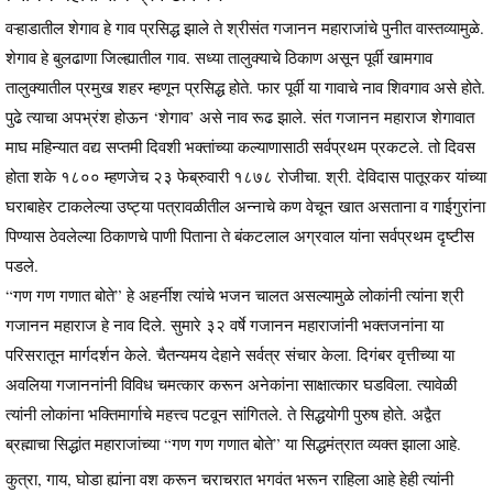
वऱ्हाडातील शेगाव हे गाव प्रसिद्ध झाले ते श्रीसंत गजानन महाराजांचे पुनीत वास्तव्यामुळे.
शेगाव हे बुलढाणा जिल्ह्यातील गाव. सध्या तालुक्याचे ठिकाण असून पूर्वी खामगाव
तालुक्यातील प्रमुख शहर म्हणून प्रसिद्ध होते. फार पूर्वी या गावाचे नाव शिवगाव असे होते.
पुढे त्याचा अपभ्रंश होऊन ‘शेगाव’ असे नाव रूढ झाले. संत गजानन महाराज शेगावात
माघ महिन्यात वद्य सप्तमी दिवशी भक्तांच्या कल्याणासाठी सर्वप्रथम प्रकटले. तो दिवस
होता शके १८०० म्हणजेच २३ फेब्रुवारी १८७८ रोजीचा. श्री. देविदास पातूरकर यांच्या
घराबाहेर टाकलेल्या उष्ट्या पत्रावळीतील अन्नाचे कण वेचून खात असताना व गाईगुरांना
पिण्यास ठेवलेल्या ठिकाणचे पाणी पिताना ते बंकटलाल अग्रवाल यांना सर्वप्रथम दृष्टीस
पडले.
“गण गण गणात बोते” हे अहर्नीश त्यांचे भजन चालत असल्यामुळे लोकांनी त्यांना श्री
गजानन महाराज हे नाव दिले. सुमारे ३२ वर्षे गजानन महाराजांनी भक्तजनांना या
परिसरातून मार्गदर्शन केले. चैतन्यमय देहाने सर्वत्र संचार केला. दिगंबर वृत्तीच्या या
अवलिया गजाननांनी विविध चमत्कार करून अनेकांना साक्षात्कार घडविला. त्यावेळी
त्यांनी लोकांना भक्तिमार्गाचे महत्त्व पटवून सांगितले. ते सिद्धयोगी पुरुष होते. अद्वैत
ब्रह्माचा सिद्धांत महाराजांच्या “गण गण गणात बोते” या सिद्धमंत्रात व्यक्त झाला आहे.
कुत्रा, गाय, घोडा ह्यांना वश करून चराचरात भगवंत भरून राहिला आहे हेही त्यांनी