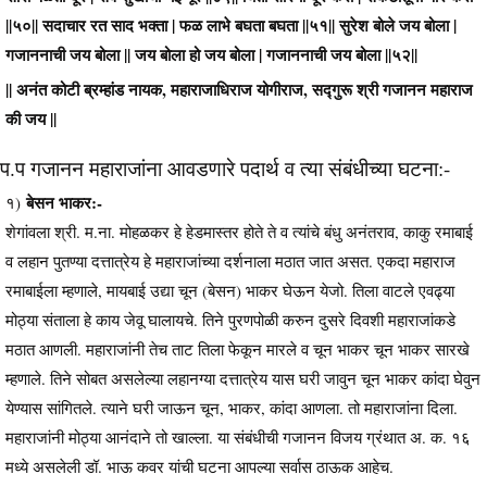
||५०|| सदाचार रत साद भक्ता | फळ लाभे बघता बघता ||५१|| सुरेश बोले जय बोला |
गजाननाची जय बोला || जय बोला हो जय बोला | गजाननाची जय बोला ||५२||
|| अनंत कोटी ब्रम्हांड नायक, महाराजाधिराज योगीराज, सद्गुरू श्री गजानन महाराज
की जय ||
प.प गजानन महाराजांना आवडणारे पदार्थ व त्या संबंधीच्या घटना:-
बेसन भाकर:-
१)
शेगांवला श्री. म.ना. मोहळकर हे हेडमास्तर होते ते व त्यांचे बंधु अनंतराव, काकु रमाबाई
व लहान पुतण्या दत्तात्रेय हे महाराजांच्या दर्शनाला मठात जात असत. एकदा महाराज
रमाबाईला म्हणाले, मायबाई उद्या चून (बेसन) भाकर घेऊन येजो. तिला वाटले एवढ्या
मोठ्या संताला हे काय जेवू घालायचे. तिने पुरणपोळी करुन दुसरे दिवशी महाराजांकडे
मठात आणली. महाराजांनी तेच ताट तिला फेकून मारले व चून भाकर चून भाकर सारखे
म्हणाले. तिने सोबत असलेल्या लहानग्या दत्तात्रेय यास घरी जावुन चून भाकर कांदा घेवुन
येण्यास सांगितले. त्याने घरी जाऊन चून, भाकर, कांदा आणला. तो महाराजांना दिला.
महाराजांनी मोठ्या आनंदाने तो खाल्ला. या संबंधीची गजानन विजय ग्रंथात अ. क. १६
मध्ये असलेली डॉ. भाऊ कवर यांची घटना आपल्या सर्वास ठाऊक आहेच.