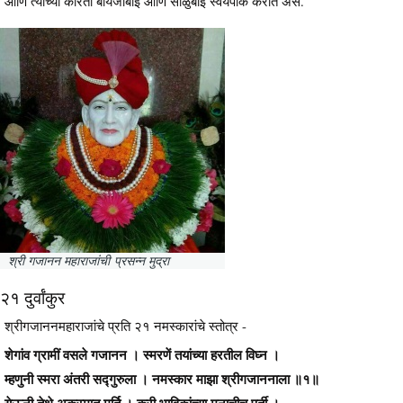
आणि त्यांच्या करिता बायजाबाई आणि साळुबाई स्वयंपाक करीत असे.
श्री गजानन महाराजांची प्रसन्न मुद्रा
२१ दुर्वांकुर
श्रीगजाननमहाराजांचे प्रति २१ नमस्कारांचे स्तोत्र -
शेगांव ग्रामीं वसले गजानन । स्मरणें तयांच्या हरतील विघ्न ।
म्हणुनी स्मरा अंतरी सद्गुरुला । नमस्कार माझा श्रीगजाननाला ॥१॥
येऊनी तेथे अकस्मात मूर्ति । करी भाविकांच्या मनाचीच पूर्ती ।