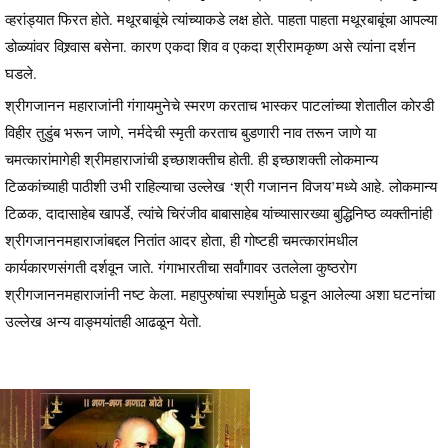
व्हरांड्यात फिरत होते. मथूरबाबूंचे त्यांच्याकडे लक्ष होते. पाहता पाहता मथूरबाबूंचा आपल्या
डोळ्यांवर विश्र्वास बसेना. कारण एकदा शिव व एकदा श्रीरामकृष्ण असे त्यांना दर्शन
घडले.
श्रीगजानन महाराजांनी गंगायमुनेचे स्मरण करताच भास्कर पाटलांच्या शेतातील कोरडी
विहीर तुडुंब भरून जाणे, नर्मदेची स्मृती करताच बुडणारी नाव तरून जाणे या
चमत्कारांमागेही श्रीमहाराजांची इच्छाशक्तीच होती. ही इच्छाशक्ती लोकमान्य
टिळकांच्याही पाठीशी उभी राहिल्याचा उल्लेख ‘श्री गजानन विजय’मध्ये आहे. लोकमान्य
टिळक, दादासाहेब खापर्डे, त्यांचे चिरंजीव बाबासाहेब यांच्यासारख्या बुद्धिनिष्ठ व्यक्तीनांही
श्रीगजाननमहाराजांबद्दल नितांत आदर होता, ही गोष्टही चमत्कारांमधील
कार्यकारणसंगती दर्शवून जाते. गंगाभारतीचा सर्वांगावर उतलेला कुष्ठरोग
श्रीगजाननमहाराजांनी नष्ट केला. महापुरुषांचा स्पर्शामुळे घडून आलेल्या अशा घटनांचा
उल्लेख अन्य वाङ्मयांतही आढळून येतो.