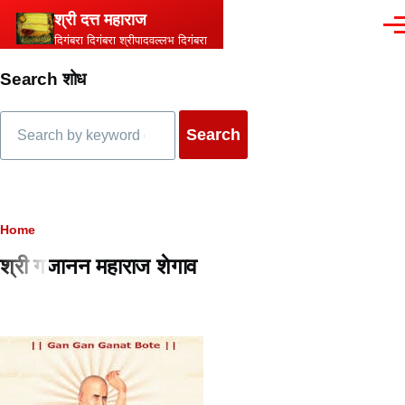
Skip to main content
श्री दत्त महाराज
Men
दिगंबरा दिगंबरा श्रीपादवल्लभ दिगंबरा
Search शोध
Search
Breadcrumb
Home
श्री गजानन महाराज शेगाव
Content