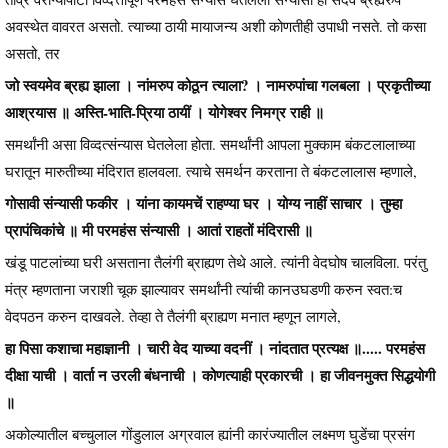
अवस्थेत वावरत असतो. त्याच्या ठायी मायाजन्य अशी कोणतीही उपाधी नसते. तो कसा
असतो, तर
जो स्वयमेव ब्रह्य झाला । नांमरुप कोठून त्याला? । नामरुपांचा गलबला । प्रकृतीच्या
आश्रयास ॥ अस्ति-भाति-प्रिया ठायीं । योगेश्वर निमग्र राही ॥
समर्थांनी असा विव्दत्संन्यास घेतलेला होता. समर्थांनी आपला मुक्काम बंकटलालाच्या
घरातून मारुतीच्या मंदिरात हालवला. त्याचे समर्थन करताना ते बंकटलालास म्हणाले,
गोसावी संन्यासी फकीर । यांना कायमचें राहण्या घर । योग्य नाहीं साचार । तुम्हा
प्रापंचिकांचे ॥ मी परमहंस संन्यासी । आतां राहतों मंदिरासी ॥
खंडू पाटलांच्या घरी असताना तैलंगी ब्राह्यण तेथे आले. त्यांनी वेदघोष चालविला. परंतु
मंत्र म्हणताना जराशी चूक झाल्यावर समर्थांनी त्यांची कानउघडणी करुन स्वत:च
वेदपठन करुन दाखवले. तेव्हा ते तैलंगी ब्राह्यण मनात म्हणून लागले,
हा पिसा कशाचा महाज्ञानी । चारी वेद याच्या वदनीं । नांदतात प्रत्यक्ष ॥..... परमहंस
दीक्षा याची । वार्ता न उरली बंधनाची । कोणत्याही प्रकारची । हा जीवनमुक्त सिद्धयोगी
॥
अकोल्यातील बच्चुलाल गोंडुलाल अग्रवाल ह्यांनी कारंज्यातील लक्ष्मण घुडेंचा प्रसंग