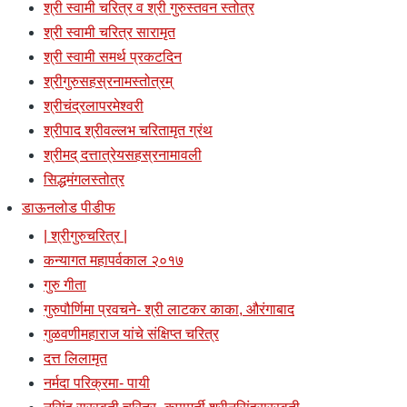
श्री स्वामी चरित्र व श्री गुरुस्तवन स्तोत्र
श्री स्वामी चरित्र सारामृत
श्री स्वामी समर्थ प्रकटदिन
श्रीगुरुसहस्रनामस्तोत्रम्
श्रीचंद्रलापरमेश्वरी
श्रीपाद श्रीवल्लभ चरितामृत ग्रंथ
श्रीमद् दत्तात्रेयसहस्रनामावली
सिद्धमंगलस्तोत्र
डाऊनलोड पीडीफ
| श्रीगुरुचरित्र |
कन्यागत महापर्वकाल २०१७
गुरु गीता
गुरुपौर्णिमा प्रवचने- श्री लाटकर काका, औरंगाबाद
गुळवणीमहाराज यांचे संक्षिप्त चरित्र
दत्त लिलामृत
नर्मदा परिक्रमा- पायी