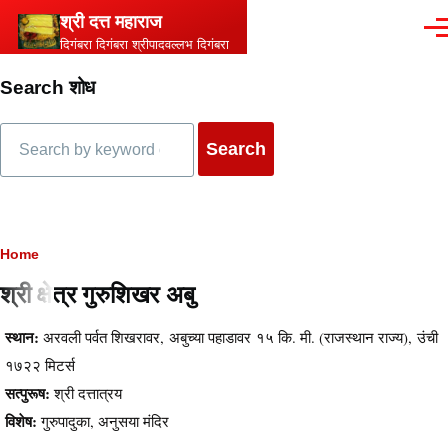
Skip to main content
श्री दत्त महाराज
Men
दिगंबरा दिगंबरा श्रीपादवल्लभ दिगंबरा
Search शोध
Search
Breadcrumb
Home
श्री क्षेत्र गुरुशिखर अबु
स्थान:
अरवली पर्वत शिखरावर, अबुच्या पहाडावर १५ कि. मी. (राजस्थान राज्य), उंची
१७२२ मिटर्स
सत्पुरूष:
श्री दत्तात्रय
विशेष:
गुरुपादुका, अनुसया मंदिर