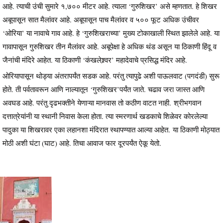
आहे. त्याची उंची सुमारे १,७०० मीटर आहे. त्याला ‘गुरुशिखर’ असे म्हणतात. हे शिखर
अबूपासून सात मैलांवर आहे. अबूपासून पाच मैलांवर व ५०० फूट अधिक उंचीवर
‘ओरिया’ या नावाचे गाव आहे. हे ‘गुरुशिखराच्या’ मुख्य टोकाखाली स्थित झालेले आहे. या
गावापासून गुरुशिखर तीन मैलांवर आहे. अबूपेक्षा हे अधिक थंड असून या ठिकाणी हिंदू व
जैनांची मंदिरे आहेत. या ठिकाणी ‘कंखलेश्र्वर’ महादेवाचे प्रसिद्ध मंदिर आहे.
ओरियापासून थोड्या अंतरापर्यंत सडक आहे. परंतु त्यापुढे अशी पाऊलवाट (पगदंडी) सुरू
होते. ती पर्वतावरून आणि नाल्यातून ‘गुरुशिखर’पर्यंत जाते. चढाव जरा जास्त आणि
अवघड आहे. परंतु दृढभक्तीने येणाऱ्या मानवास तो कठीण वाटत नाही. श्रीभगवान
दत्तात्रेयांनी या स्थानी निवास केला होता. त्या स्मरणार्थ खडकाचे शिळेवर कोरलेल्या
पादुका या शिखरावर एका लहानशा मंदिरात स्थापण्यात आल्या आहेत. या ठिकाणी मोठ्यात
मोठी अशी घंटा (घाट) आहे. तिचा आवाज फार दूरपर्यंत ऐकू येतो.