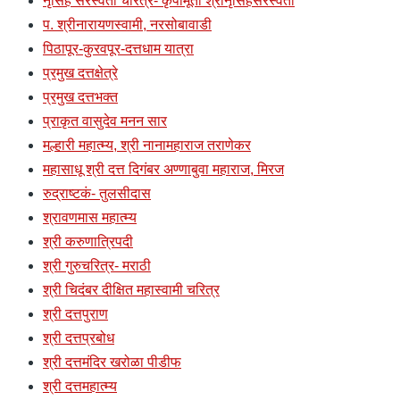
नृसिंह सरस्वती चरित्र- कृपामूर्ती श्रीनृसिंहसरस्वती
प. श्रीनारायणस्वामी, नरसोबावाडी
पिठापूर-कुरवपूर-दत्तधाम यात्रा
प्रमुख दत्तक्षेत्रे
प्रमुख दत्तभक्त
प्राकृत वासुदेव मनन सार
मल्हारी महात्म्य, श्री नानामहाराज तराणेकर
महासाधू श्री दत्त दिगंबर अण्णाबुवा महाराज, मिरज
रुद्राष्टकं- तुलसीदास
श्रावणमास महात्म्य
श्री करुणात्रिपदी
श्री गुरुचरित्र- मराठी
श्री चिदंबर दीक्षित महास्वामी चरित्र
श्री दत्तपुराण
श्री दत्तप्रबोध
श्री दत्तमंदिर खरोळा पीडीफ
श्री दत्तमहात्म्य