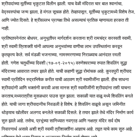
श्रीपादांच्या मूर्तीच्या भृकुटात विलीन झाली. याच वेळी मंदिरात चार बाल श्वानांचा,
वेद्स्वरुपांचा जन्म झाला, हे मंगल सूचक होते. तेव्हापासून, मूर्तीच्या भृकुटामध्ये विशेष तेज,
आणि ज्योत दिसते. हे श्रीवल्लभ प्रत्यक्ष तिथे असल्याचं प्रतिक म्हणायला हरकत ती
नाही.
प्रतिष्ठापनेनंतर बोधपर, अनुभूतीपर मार्गदर्शन करताना श्री रामचंद्र सरस्वती स्वामी,
श्री स्वामी त्रिशक्ती यांनी आपल्या अनुभवांच्या वाणीचा लाभ उपस्थितांना करवून
कृतकृत्य केले. सर्व मंडळी भजनाच्या, नामस्मरणाच्या निराळ्याच आनंदात रमली
होती. गणेश चतुर्थीच्या दिवशी (१७-०९-२०१५) वरुणेश्वराच्या रुपात शिवलिंग सुद्धा
मंदिराच्या आवारात तयार झाले होते. याची कहाणी सुद्धा रोमांचक आहे. कुरवपुरी श्रीपाद
स्वामी प्रतिदिन रुद्राभिषेक करीत याची आठवण श्री स्वामीजींना झाली. हीच साधना
श्रीपादांनी आणि भक्तांनी करावी असा मानस श्री स्वामीजींनी श्रीपादांना तशी याचना
करताच,मध्यरात्रीस मुसळधार पाउस सुरु झाला. सकाळी यात वाळू मध्ये शिवलिंग बनले
होते. याची जागा श्रीपादानीच निवडली हे विशेष. हे शिवलिंग वाळूचे असून जमिनीत
थोड्याच खोलीवर अलगद बनलेले सकाळी दिसले. हे तयार झाले तेथे मंदिर निर्माण कार्य
सुरु झाले आहे. तसेच, प्रभूंच्या सानिध्यात नवग्रह आणि नक्षत्र मंदिर सर्व दोष
निवारणार्थ असावे अशी श्री स्वामी त्रीशाक्तींना आज्ञाच आहे. तद्वत याचे काम सुरु आहे.
भविष्यात येथे भक्त निवास व अन्नछत्र निर्माण कार्य होणार आहे.