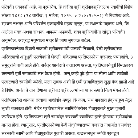
परिवर्तन एकादशी आहे. या प्रमाणेच, हि तारीख श्री श्रीपादश्रीवल्लभ स्वामींची विशेष
संख्या २४९८ (२४ तारीख, ९ महिना, २०१५ -> २+०+१+५=८) चे निदर्शक आहे.
श्रवण नक्षत्र आणि परिवर्तन एकादशीचे महत्व म्हणून, या स्थानाचे महात्म्य असे, कि
आलेला भक्त अथवा साधक, आपल्या अडचणी, शंका श्रीस्वामींना सांगून परिवर्तन
अनुभवेल. अश्रद्ध मनुष्याला मात्र हि जागा मृगजळ वाटेल.
प्रतिष्ठापनेच्या दिवशी सकाळी श्रीवल्लभांची पालखी निघाली, वेळी श्रीपादांच्या
अस्तित्वाची अनुभूती प्रत्येकांनी घेतली. मंदिराच्या प्रतिष्ठापनेस क्रमश: पंचनद्यांचे, ३
समुद्रांचे पाणी आले होते. सर्वत्र आनंदाचे वातावरण असता, प्रतिष्ठापनेपूर्वी स्मितहास्य
करणारी मूर्ती सगळ्यांचे लक्ष वेधत होती. जणू काही पुढे होणा-या लीला आणि त्यावेळी
प्रगटणारी स्वामींची ज्योती, याला सूचक अशी हि छबी छायाचित्रात सुद्धा कैद झाली आहे
हे विशेष. अनंताचे दान देणाऱ्या श्रीपाद श्रीवल्लभांच्या या स्वरूपाचे नित्य मंगल होवो.
प्रतिष्ठापनेस आकाश तत्वाचा आशीर्वाद म्हणून कि काय, संथ पावसात इंद्रधनुष्य येवून
सृष्टी चकाकत होती. मंदिर प्रतिष्ठापनेस स्वामिजिंबरोबर पिठापुरातले मुख्य पुजारी
उपस्थित होते. प्रतिष्ठापना श्री रामचंद्र सरस्वती स्वामींच्या हस्ते होण्याचा श्रीपादांचा
मानस होता. त्यानुसार, प्रतीष्ठापनेच्या वेळी मंत्रोच्चाराच्या गजरात गाभार्यात रामचंद्र
सरस्वती स्वामी आणि पिठापुरातील पुजारी असता, कळसामधून ज्योती प्रगटून