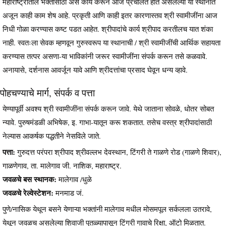
महाराष्ट्रातील भक्तासाठी असे कार्य करून आज प्रचलित होत असलेल्या या स्थानात
अजून काही काम शेष आहे. प्रकृती आणि काही इतर कारणास्तव श्री स्वामीजींना आज
निधी गोळा करण्यास कष्ट पडत आहेत. श्रीपादांचे कार्य श्रीपाद करतीलच यात शंका
नाही. स्वतःला सेवक म्हणवून गुरुस्वरूप या स्थानाची / श्री स्वामीजींची आर्थिक सहायता
करण्यास तत्पर असणा-या भाविकांनी जरूर स्वामीजींना संपर्क करून तसे कळवावे.
अनायासे, दर्शनास आवर्जून यावे आणि श्रीदत्तांचा प्रसाद घेवून धन्य व्हावे.
पोहचण्याचे मार्ग, संपर्क व पत्ता
येण्यापूर्वी अवश्य श्री स्वामीजींना संपर्क करून जावे. येथे जाताना सोवळे, धोतर सोबत
न्यावे. पुरुषमंडळी अभिषेक, इ. गाभा-यातून करू शकतात. तसेच वस्त्र श्रीपादांसाठी
नेल्यास आकर्षक पद्धतीने नेसविले जाते.
पत्ता:
गुरुदत्त परंपरा श्रीपाद श्रीवल्लभ देवस्थान, टिंगरी ते गाळणे रोड (गाळणे शिवार),
गाळणेगाव, ता. मालेगाव जी. नाशिक, महाराष्ट्र.
जवळचे बस स्थानक:
मालेगाव /धुळे
जवळचे रेल्वेस्टेशन:
मनमाड जं.
पुणे/नासिक येथून बसने येणाऱ्या भक्तांनी मालेगाव मधील मोसमपूल सर्कलला उतरावे,
येथून जवळच असलेल्या शिवाजी पुतळ्यापासून टिंगरी गावाचे रिक्षा, ऑटो मिळतात.