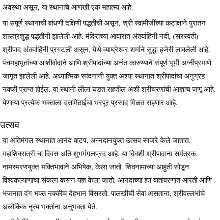
अवस्था असून, या स्थानाचे आणखी एक महात्म्य आहे.
या संपूर्ण स्थानाची बांधणी दक्षिणी पद्धतीची असून, श्री स्वामीजींच्या कटाक्षाने पुरातन
शास्त्रशुद्ध पद्धतीनी झालेली आहे. मंदिराच्या आवारात अंतर्वाहिनी नदी, (सरस्वती)
श्रीपाद अंतर्वाहिनी प्रगटली असून, येथे व्याघ्रेश्वर शर्माने सुद्धा हजेरी लावलेली आहे.
पंचमहाभूतांच्या आशीर्वादाने आणि श्रीपादांच्या अनंत कारुण्याने संपूर्ण भूमी अग्नीप्रमाणे
जागृत झालेली आहे. अध्यात्मिक स्पंदनांनी युक्त अश्या स्थानात श्रीपादांचा अनुग्रह
नक्की प्राप्त होईल. या स्थानी लीला घडत राहतील अशी श्रीचरणांची आज्ञाच जणू आहे.
येणाऱ्या प्रत्येक भक्ताला दत्तमिठाईचा भरपूर प्रसाद मिळत राहणार आहे.
उत्सव
या अतिमंगल स्थानात आनंद वाटप, अन्नदानयुक्त उत्सव साजरे केले जातात.
महाशिवरात्री चा दिवस अति शुभमंगलप्रद आहे. या दिवशी श्रीपादाना समंत्रक,
नामस्मरणयुक्त भक्तिभावाने अभिषेक, केला जातो. शिवनामाच्या आहुती सोडून
विश्वकल्याणाचा संकल्प करून यज्ञ केला जातो. आनंदाच्या ह्या वातावरणात आरती आणि
भजनात दंग भक्त नक्कीच देहभान विसरतो. पालखीची सेवा असताना, श्रीवल्लभांचे
अलौकिक नृत्य भक्तांना अनुभवता येते.