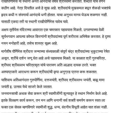
राखीपोर्णीमेस या स्थानी अनंत आनंदाचा वर्षाव श्रीस्वामी करतात. शब्दात याचे वर्णन
कठीण आहे. नेत्र दिपतील असे हे सुख आहे. श्रीपादांचे मुखकमल बघून शेकडो भक्तांचे
हृदय कधी न संपणार्या आनंदाचे धनी होतात. याचा अनुभव मानव घेऊच शकणार नाही.
यासाठी एकदा तरी या स्थानी राखीपोर्णिमेस यावेच यावे.
अक्षय तृतीयेस मंदिराच्या आवारात एक चमत्कार पहावयास मिळतो. उगवण्याच्या वेळी
सुर्यभगवान आपल्या कोमल किरणांनी श्रीपादांच्या पूर्ण शरीरास अभिषेक करतात. हे दृश्य
नयन मनोहारी आहे, तसेच शास्त्र सूक्ष्म आहे.
मार्गशीष पौर्णिमेस श्रीदत्त जन्माच्या संध्याकाळी संपूर्ण चंद्र श्रीपादांच्या भृकुटाच्या रेषेत
असून, श्रींचे दर्शन जणू घेत आहे असे पहावयास मिळते. या काळात श्री गुरुचरित्र,
श्रीपाद श्रीवल्लभ चरित्रामृत यांचे पारायण अति आल्हाद दायक ठरते. भक्त
अश्याप्रकारे आराधना करून श्रीपादांची कृपा अनुग्रह प्राप्त करू शकतात.
याशिवाय अतिआनंदात गुरुपोर्णिमा, दत्तजयंती, श्रीपाद श्रीवल्लभ जयंती, बाळू मामा
जयंती इ. उत्सव येथे साजरे केले जातात.
जनमानसाची अथक सेवा करून श्री स्वामीजींनी शून्यातून हे स्थान निर्माण केले आहे.
इतके विलक्षण कार्य करून, तन मन आणि धनानी सर्व शक्ती समर्पण करून स्वतःला
फक्त एक सेवक म्हणविणारे स्वामीजी शुद्ध, धन्य, वंदनीय विभूती आहेत यात शंका नाही.