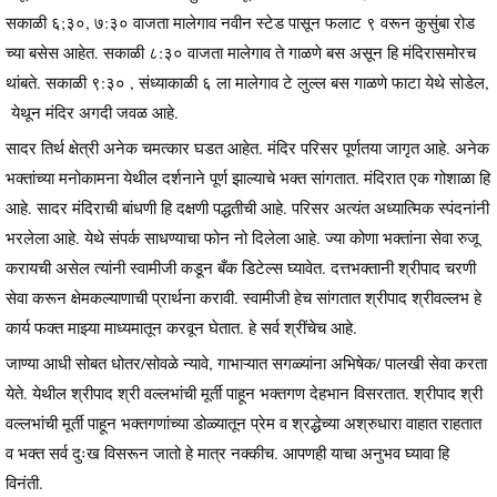
सकाळी ६;३०, ७:३० वाजता मालेगाव नवीन स्टेड पासून फलाट ९ वरून कुसुंबा रोड
च्या बसेस आहेत. सकाळी ८:३० वाजता मालेगाव ते गाळणे बस असून हि मंदिरासमोरच
थांबते. सकाळी ९:३० , संध्याकाळी ६ ला मालेगाव टे लुल्ल बस गाळणे फाटा येथे सोडेल,
येथून मंदिर अगदी जवळ आहे.
सादर तिर्थ क्षेत्री अनेक चमत्कार घडत आहेत. मंदिर परिसर पूर्णतया जागृत आहे. अनेक
भक्तांच्या मनोकामना येथील दर्शनाने पूर्ण झाल्याचे भक्त सांगतात. मंदिरात एक गोशाळा हि
आहे. सादर मंदिराची बांधणी हि दक्षणी पद्धतीची आहे. परिसर अत्यंत अध्यात्मिक स्पंदनांनी
भरलेला आहे. येथे संपर्क साधण्याचा फोन नो दिलेला आहे. ज्या कोणा भक्तांना सेवा रुजू
करायची असेल त्यांनी स्वामीजी कडून बँक डिटेल्स घ्यावेत. दत्तभक्तानी श्रीपाद चरणी
सेवा करून क्षेमकल्याणाची प्रार्थना करावी. स्वामीजी हेच सांगतात श्रीपाद श्रीवल्लभ हे
कार्य फक्त माझ्या माध्यमातून करवून घेतात. हे सर्व श्रींचेच आहे.
जाण्या आधी सोबत धोतर/सोवळे न्यावे, गाभाऱ्यात सगळ्यांना अभिषेक/ पालखी सेवा करता
येते. येथील श्रीपाद श्री वल्लभांची मूर्ती पाहून भक्तगण देहभान विसरतात. श्रीपाद श्री
वल्लभांची मूर्ती पाहून भक्तगणांच्या डोळ्यातून प्रेम व श्रद्धेच्या अश्रुधारा वाहात राहतात
व भक्त सर्व दुःख विसरून जातो हे मात्र नक्कीच. आपणही याचा अनुभव घ्यावा हि
विनंती.