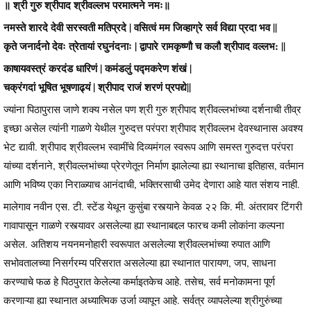
॥ श्री गुरु श्रीपाद श्रीवल्लभ परमात्मने नमः॥
नमस्ते शारदे देवी सरस्वती मतिप्रदे | वसित्वं मम जिव्हाग्रे सर्व विद्या प्रदा भव ||
कृते जनार्दनो देवः त्रेतायां रघुनंदनाः | द्वापारे रामकृष्णौ च कलौ श्रीपाद वल्लभ: ||
काषायवस्त्रं करदंड धारिणं | कमंडलुं पद्मकरेण शंखं |
चक्रंगदां भूषित भूषणाढ्यं | श्रीपाद राजं शरणं प्रपद्ये||
ज्यांना पिठापुरास जाणे शक्य नसेल पण श्री गुरु श्रीपाद श्रीवल्लभांच्या दर्शनाची तीव्र
इच्छा असेल त्यांनी गाळणे येथील गुरुदत्त परंपरा श्रीपाद श्रीवल्लभ देवस्थानास अवश्य
भेट द्यावी. श्रीपाद श्रीवल्लभ स्वामींचे दिव्यमंगल स्वरूप आणि समस्त गुरुदत्त परंपरा
यांच्या दर्शनाने, श्रीवल्लभांच्या प्रेरणेतून निर्माण झालेल्या ह्या स्थानाचा इतिहास, वर्तमान
आणि भविष्य एका निराळ्याच आनंदाची, भक्तिरसाची उमेद देणारा आहे यात संशय नाही.
मालेगाव नवीन एस. टी. स्टेंड येथून कुसुंबा रस्त्याने केवळ २२ कि. मी. अंतरावर टिंगरी
गावापासून गाळणे रस्त्यावर असलेल्या ह्या स्थानाबद्दल फारच कमी लोकांना कल्पना
असेल. अतिशय नयनमनोहारी स्वरूपात असलेल्या श्रीवल्लभांच्या रुपात आणि
सभोवतालच्या निसर्गरम्य परिसरात असलेल्या ह्या स्थानात पारायण, जप, साधना
करण्याचे फळ हे पिठपुरात केलेल्या कर्माइतकेच आहे. तसेच, सर्व मनोकामना पूर्ण
करणाऱ्या ह्या स्थानात अध्यात्मिक उर्जा व्यापून आहे. सर्वत्र व्यापलेल्या श्रीगुरुंच्या