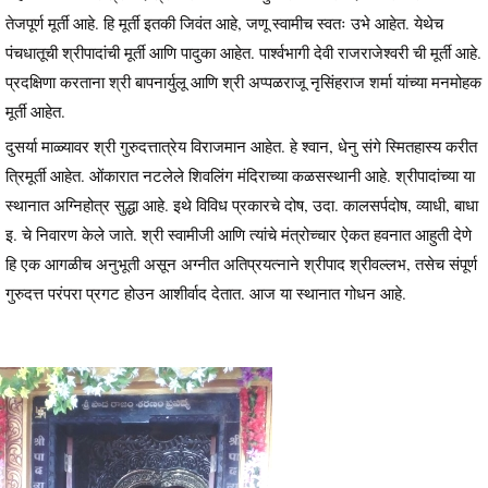
तेजपूर्ण मूर्ती आहे. हि मूर्ती इतकी जिवंत आहे, जणू स्वामीच स्वतः उभे आहेत. येथेच
पंचधातूची श्रीपादांची मूर्ती आणि पादुका आहेत. पार्श्वभागी देवी राजराजेश्वरी ची मूर्ती आहे.
प्रदक्षिणा करताना श्री बापनार्युलू आणि श्री अप्पळराजू नृसिंहराज शर्मा यांच्या मनमोहक
मूर्ती आहेत.
दुसर्या माळ्यावर श्री गुरुदत्तात्रेय विराजमान आहेत. हे श्वान, धेनु संगे स्मितहास्य करीत
त्रिमूर्ती आहेत. ओंकारात नटलेले शिवलिंग मंदिराच्या कळसस्थानी आहे. श्रीपादांच्या या
स्थानात अग्निहोत्र सुद्धा आहे. इथे विविध प्रकारचे दोष, उदा. कालसर्पदोष, व्याधी, बाधा
इ. चे निवारण केले जाते. श्री स्वामीजी आणि त्यांचे मंत्रोच्चार ऐकत हवनात आहुती देणे
हि एक आगळीच अनुभूती असून अग्नीत अतिप्रयत्नाने श्रीपाद श्रीवल्लभ, तसेच संपूर्ण
गुरुदत्त परंपरा प्रगट होउन आशीर्वाद देतात. आज या स्थानात गोधन आहे.