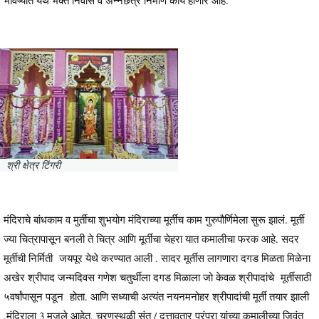
श्री क्षेत्र टिंगरी
मंदिराचे बांधकाम व मुर्तीचा शुभयोग मंदिराच्या मूर्तीच काम गुरुपौर्णिमेला सुरू झालं. मूर्ती
ज्या चित्रापासून बनली ते चित्र आणि मूर्तीचा चेहरा यात कमालीचा फरक आहे. सदर
मूर्तीची निर्मिती जयपूर येथे करण्यात आली . सादर मूर्तीस लागणारा दगड मिळता मिळेना
अखेर श्रीपाद जन्मदिवस गणेश चतुर्थीला दगड मिळाला जो केवळ श्रीपादांचे मूर्तीसाठी
५वर्षांपासून पडून होता. आणि सध्याची अत्यंत नयनमनोहर श्रीपादांची मूर्ती तयार झाली
.मंदिराला 3 मजले आहेत, चरणस्थळी संत / दत्तावतार परंपरा यांच्या कमालीच्या जिवंत