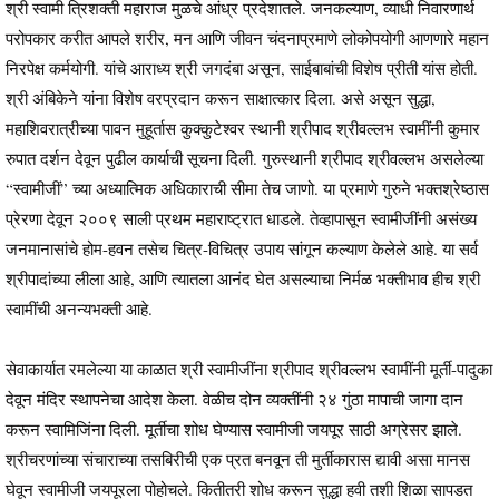
श्री स्वामी त्रिशक्ती महाराज मुळचे आंध्र प्रदेशातले. जनकल्याण, व्याधी निवारणार्थ
परोपकार करीत आपले शरीर, मन आणि जीवन चंदनाप्रमाणे लोकोपयोगी आणणारे महान
निरपेक्ष कर्मयोगी. यांचे आराध्य श्री जगदंबा असून, साईबाबांची विशेष प्रीती यांस होती.
श्री अंबिकेने यांना विशेष वरप्रदान करून साक्षात्कार दिला. असे असून सुद्धा,
महाशिवरात्रीच्या पावन मुहूर्तास कुक्कुटेश्वर स्थानी श्रीपाद श्रीवल्लभ स्वामींनी कुमार
रुपात दर्शन देवून पुढील कार्याची सूचना दिली. गुरुस्थानी श्रीपाद श्रीवल्लभ असलेल्या
“स्वामीजीं” च्या अध्यात्मिक अधिकाराची सीमा तेच जाणो. या प्रमाणे गुरुने भक्तश्रेष्ठास
प्रेरणा देवून २००९ साली प्रथम महाराष्ट्रात धाडले. तेव्हापासून स्वामीजींनी असंख्य
जनमानासांचे होम-हवन तसेच चित्र-विचित्र उपाय सांगून कल्याण केलेले आहे. या सर्व
श्रीपादांच्या लीला आहे, आणि त्यातला आनंद घेत असल्याचा निर्मळ भक्तीभाव हीच श्री
स्वामींची अनन्यभक्ती आहे.
सेवाकार्यात रमलेल्या या काळात श्री स्वामीजींना श्रीपाद श्रीवल्लभ स्वामींनी मूर्ती-पादुका
देवून मंदिर स्थापनेचा आदेश केला. वेळीच दोन व्यक्तींनी २४ गुंठा मापाची जागा दान
करून स्वामिजिंना दिली. मूर्तीचा शोध घेण्यास स्वामीजी जयपूर साठी अग्रेसर झाले.
श्रीचरणांच्या संचाराच्या तसबिरीची एक प्रत बनवून ती मुर्तीकारास द्यावी असा मानस
घेवून स्वामीजी जयपूरला पोहोचले. कितीतरी शोध करून सुद्धा हवी तशी शिळा सापडत