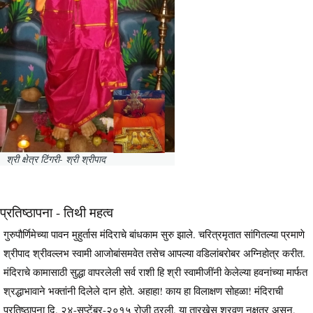
श्री क्षेत्र टिंगरी- श्री श्रीपाद
प्रतिष्ठापना - तिथी महत्व
गुरुपौर्णिमेच्या पावन मुहुर्तास मंदिराचे बांधकाम सुरु झाले. चरित्रमृतात सांगितल्या प्रमाणे
श्रीपाद श्रीवल्लभ स्वामी आजोबांसमवेत तसेच आपल्या वडिलांबरोबर अग्निहोत्र करीत.
मंदिराचे कामासाठी सुद्धा वापरलेली सर्व राशी हि श्री स्वामीजींनी केलेल्या हवनांच्या मार्फत
श्रद्धाभावाने भक्तांनी दिलेले दान होते. अहाहा! काय हा विलाक्षण सोहळा! मंदिराची
प्रतिष्ठापना दि. २४-सप्टेंबर-२०१५ रोजी ठरली. या तारखेस श्रवण नक्षत्र असून,