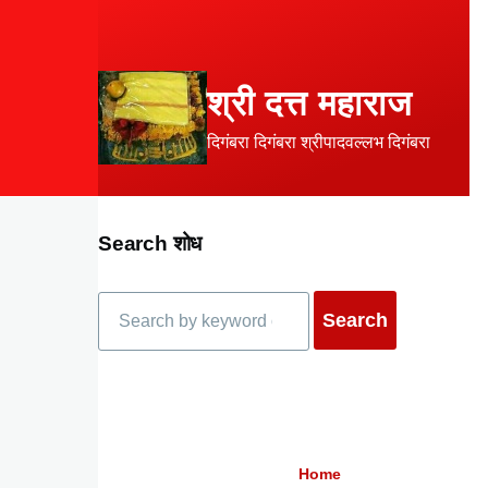
Skip to main content
श्री दत्त महाराज
दिगंबरा दिगंबरा श्रीपादवल्लभ दिगंबरा
Search शोध
Search
Home
Breadcrumb