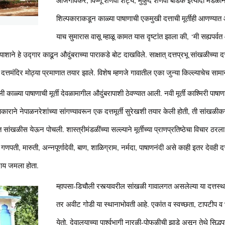
शिल्पकाराकडून काळ्या पाषाणाची एकमुखी दत्ताची मूर्तीही आणण्यात आ
याच सुमारास वासू म्हाळू कामत यास दृष्टांत झाला की, ‘मी सह्यप
्याशाने हे उद्गार काढून औदुंबराच्या पाराकडे बोट दाखविले. साक्षात् दत्तप्रभू सांखळीच्या 
ुळे दत्तमंदिर मोठ्या प्रमाणात तयार झाले. विशेष म्हणजे गावातील एका जुन्या किल्ल्याचेच स
काळ्या पाषाणाची मूर्ती देवळामागील औदुंबरापाशी ठेवण्यात आली. नवी मूर्ती काश्मिरी पाषा
ाराने नेपाळनरेशांच्या सांगण्यावरून एक दत्तमूर्ती सुरेखशी तयार केली होती, ती सांखळीकर
सांखळीस येऊन पोचली. शास्त्रीमंडळींच्या सल्ल्याने मूर्तीच्या प्राणप्रतिष्ठेचा विचार ठरला. श
. गणपती, मारुती, अन्नपूर्णादेवी, बाण, शाळिग्राम, नर्मदा, पाषाणनंदी असे काही इतर देवही द
दाय जमला होता.
म्हापसा-डिचौली रस्त्यावरील सांखळी गावालगत असलेल्या या दत्तस्थान
तर अवीट गोडी या स्थानाभोवती आहे. एकांत व स्वच्छता, टापटीप व
येतो. देवालयाच्या पार्श्वभागी नारळी-पोफळीची झाडे असून तेथे सिद्ध