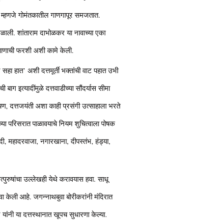
ी म्हणजे गोमंतकातील गाणगापूर समजतात.
मिळाली. शांताराम दाभोळकर या नावाच्या एका
पाषाणाची फरशी अशी कामे केली.
ं सहा हात’ अशी दत्तमूर्ती भक्तांची वाट पहात उभी
 बाग इत्यादींमुळे दत्तवाडीच्या सौंदर्यास सीमा
ायण, दत्तजयंती अशा काही प्रसंगी उत्साहाला भरते
च्या परिसरात पाळावयाचे नियम शुचित्वाला पोषक
दी, महादरवाजा, नगारखाना, दीपस्तंभ, हंड्या,
्पुरुषांचा उल्लेखही येथे करावयास हवा. साधू
ेवा केली आहे. जगन्नाथबुवा बोरीकरांनी मंदिरात
ांनी या दत्तस्थानात खूपच सुधारणा केल्या.