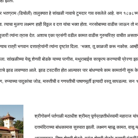
नाही झाली.
र भतग्राम (डिचोली) तालुक्यात हे सांखळी नावाचे टुमदार गाव वसलेले आहे. सन १८७८च्य
. त्याचा मुलगा लक्ष्मण हाही विठ्ठल व दत्त यांचा भक्त होता. नरसोबाच्या वाडीस जाऊन तो म
ुजारी त्यांना त्रास देत. अशाच एका प्रसंगी वडील कामत वाडीस गुरुचरित्र वाचीत असताना त
ाच रात्री भगवान दत्तात्रेयांनी त्यांना दृष्टांत दिला. ‘भक्ता, तू काळजी करू नकोस. आम्ही
ाला. सांखळीच्या येसू शेणवी बोडके याच्या पत्नीस, मथुराबाईस सत्कृत्य करण्याची प्रेरण
ाचे झाड लावण्यात आले. झाड टवटवीत होत आल्यावर पार बांधण्याचे काम कामतांनी सुरू के
रुप्याच्या पादुकांचा जोड, मारुतीची व गणपतीची पाषाणमूर्ती इत्यादी वस्तू सापडल्या. सन 
श्रीगोकर्ण पर्तगाळी मठाधीश श्रीमत् पूर्णप्रज्ञतीर्थस्वामी महाराज यां
दत्तमंदिराच्या बांधकामास सुरुवात झाली. लक्ष्मण म्हाळू कामत, वासू 
आजगावकर, विष्णू शेणवी शेट्ये, मुकुंद शेणवी बोडके इत्यादी मंडळींन