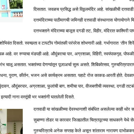
दिसतात. जवळच प्रसिद्ध असे विठ्ठलमंदिर आहे. सांखळीची दत्तवाड
दत्तमंदिराच्या पाठीमागची जमिनही दत्तवाडी संस्थानास योगायोगाने 
दत्तभक्ताने मंदिराच्या बाजूस दगडी तट, विहीर, मंदिरात काश्मिरी 
ंनी शोभिवंत दिसतो. स्वच्छता व टापटीप गोमांतकी परंपरेस शोभणारी आहे. गर्भागारात ‘तीन शिरे
रभावळ आहे. वर रुप्याचा मंडपही आहे. औदुंबराचा पार, अग्रशाळा, विहिरी, स्वयंपाकगृह, पोफळीची
ंभ चालू असतात. भक्तांच्या देणग्यांतून पूजाअर्चा सुरू असते. शिबिकोत्सव, गुरुचरित्रपार
ीपाराधना, पुराण, कीर्तन, भजन असे कार्यक्रम असतात. पहाटे रोज काकड-आरती होते. देवळा
ृंदावन, औदुंबरपार, अग्रशाळा, फुलांची बाग, शमीचा पार, वीजबत्तीची व्यवस्था, दगडी तटबं
डी इत्यादी नाना वस्तूंची भर भक्तांनी घातलेली दिसते.
दत्तवाडी या सांखळीच्या देवस्थानाशी संबंधित असलेल्या काही थोर सत
सुबाण्णा तोडर या कारवार जिल्ह्यातील चित्रापूरच्या साधकाने येथे स
गुरुचरित्राचे अनेक सप्ताह केले असून शांताराम नारायण दाभोळकर य