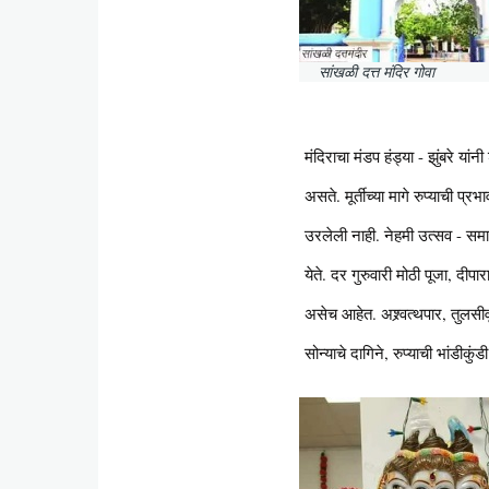
सांखळी दत्त मंदिर गोवा
मंदिराचा मंडप हंड्या - झुंबरे या
असते. मूर्तीच्या मागे रुप्याची प्
उरलेली नाही. नेहमी उत्सव - समार
येते. दर गुरुवारी मोठी पूजा, द
असेच आहेत. अश्र्वत्थपार, तुलसीव
सोन्याचे दागिने, रुप्याची भांडीकुं