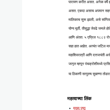
पारायण करीत असत. अनेक वर्षे हा
असत. एकदा असाच अपमान सहन न झा
मालिकाच सुरू झाली, असे सांगितले
योग्य मूर्ती, तीसुद्धा जेवढे जमल
आणि अंतत: ५ एप्रिल १८८२ रोजी या
सहा हात आहेत. अत्यंत जटिल मानसि
महाशिवरात्री आणि दत्तजयंती असे 
जागृत म्हणून पंचक्रोशीमध्ये प्रस
या ठिकाणी सत्पुरुष सुबाण्णा तोडर
महत्वाच्या लिंक
मुख्य पृष्ठ