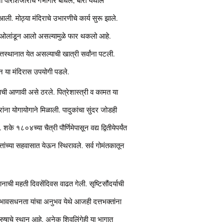
ली. मोठ्या मंदिराचे उभारणीचे कार्य सुरू झाले.
र्वत ओलांडून आलो असल्यामुळे फार थकलो आहे.
दत्तस्थानात येत असल्याची खात्री सर्वांना पटली.
ामान या मंदिरास उपयोगी पडले.
णाची आणावी असे ठरले. पित्रेशास्त्री व कामत या
ांना योगायोगाने मिळाली. पादुकांचा सुंदर जोडही
के १८०४च्या चैत्री पौर्णिमेपासून वद्य द्वितीयेपर्यंत
त्तांच्या सहवासात येऊन स्थिरावले. सर्व गोमंतकातून
ाची महती दिवसेंदिवस वाढत गेली. सृष्टिसौंदर्याची
 भावसधनता यांचा अनुभव येथे आजही दत्तभक्तांना
पुरुषाचे स्थान आहे. अनेक शिवलिंगेही या भागात