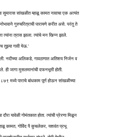
ा सुमारास सांखळीत म्हाळू कामत नावाचा एक अत्यंत
नोभावाने गुरुचरित्राची पारायणे करीत असे. परंतु ते
्यांना त्रास झाला. त्यांचे मन खिन्न झाले.
च तुझ्या गावी येऊ.’
ा झाली. नदीच्या अलिकडे, गावठाणात अतिशय निर्जन व
ले. ही जागा मुसलमानांची दफनभूमी होती.
१८७९ मध्ये पाराचे बांधकाम पूर्ण होऊन सांखळीच्या
चा दौरा यावेळी गोमंतकात होता. त्यांची प्रेरणा मिळून
म्हाळू कामत, गोविंद पै कुचलेकर, यशवंत प्रभू
ी पाराशेजारीच गर्भागार बांधले, बोरी येथील