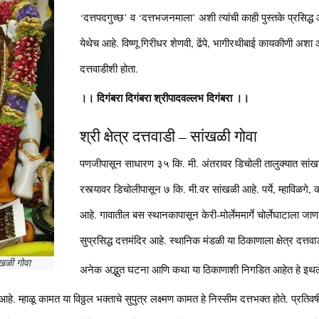
‘दत्तपदगुच्छ’ व ‘दत्तभजनमाला’ अशी त्यांची काही पुस्तके प्रसिद्ध आ
येथेच आहे. विष्णू गिरीधर शेणवी, ढेंपे, भागीरथीबाई कायकीणी अशा 
दत्तवाडीशी होता.
।। दिगंबरा दिगंबरा श्रीपादवल्लभ दिगंबरा ।।
श्री क्षेत्र दत्तवाडी – सांखळी गोवा
पणजीपासून साधारण ३५ कि. मी. अंतरावर डिचोली तालुक्यात सांख
रस्त्यावर डिचोलीपासून ७ कि. मी.वर सांखळी आहे. पर्ये, म्हाविळगे, 
आहे. गावातील बस स्थानकापासून केरी-मोर्लेममार्गे चोर्लेघाटाला जा
सुप्रसिद्ध दत्तमंदिर आहे. स्थानिक मंडळी या ठिकाणाला क्षेत्र दत्
साखळी गोवा
अनेक अद्भुत घटना आणि कथा या ठिकाणाशी निगडित आहेत हे इथले व
ोष्ट आहे. म्हाळू कामत या विठ्ठल भक्ताचे सुपुत्र लक्ष्मण कामत हे निस्सीम दत्तभक्त होते. प्रत