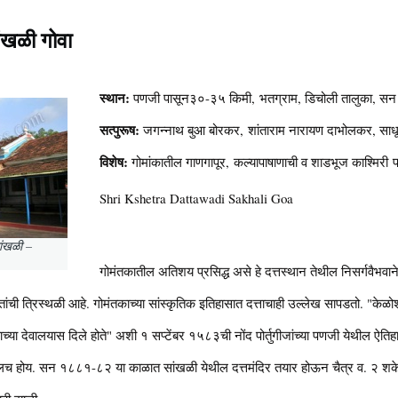
सांखळी गोवा
स्थान:
पणजी पासून३०-३५ किमी, भतग्राम, डिचोली तालुका, सन 
सत्पुरूष:
जगन्नाथ बुआ बोरकर, शांताराम नारायण दाभोलकर, साधू
विशेष:
गोमांकातील गाणगापूर, कल्यापाषाणाची व शाडभूज काश्मिरी पाष
Shri Kshetra Dattawadi Sakhali Goa
 सांखळी –
गोमंतकातील अतिशय प्रसिद्ध असे हे दत्तस्थान तेथील निसर्गवैभवाने
तांची त्रिस्थळी आहे. गोमंतकाच्या सांस्कृतिक इतिहासात दत्ताचाही उल्लेख सापडतो. "के
त्रेयाच्या देवालयास दिले होते" अशी १ सप्टेंबर १५८३ची नोंद पोर्तुगीजांच्या पणजी येथील 
कातीलच होय. सन १८८१-८२ या काळात सांखळी येथील दत्तमंदिर तयार होऊन चैत्र व. २ श