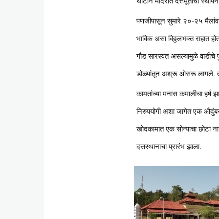
थाटाने मंदिरात दत्तमूर्तीची स्थाप
पणजीपासून सुमारे २०-२५ मैलांव
भाविक असा विठ्ठलभक्त राहात होता
गौड सारस्वत असल्यामुळे वाडीचे प
डोळ्यांतून अश्रू ओसरू लागले. त्य
कामतांच्या मनास कमालीचा हर्ष झ
निरुपयोगी अशा जागेत एक औदुंबर
खोदकामात एक सोन्याचा छोटा नाग, 
दत्तस्थानाचा प्रारंभ झाला.