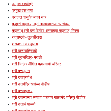
प्रमुख दत्तक्षेत्रे
प्रमुख दत्तभक्त
प्राकृत वासुदेव मनन सार
मल्हारी महात्म्य, श्री नानामहाराज तराणेकर
महासाधू श्री दत्त दिगंबर अण्णाबुवा महाराज, मिरज
रुद्राष्टकं- तुलसीदास
श्रावणमास महात्म्य
श्री करुणात्रिपदी
श्री गुरुचरित्र- मराठी
श्री चिदंबर दीक्षित महास्वामी चरित्र
श्री दत्तपुराण
श्री दत्तप्रबोध
श्री दत्तमंदिर खरोळा पीडीफ
श्री दत्तमहात्म्य
श्री दत्तस्वरूप सप्ताह पारायण बाळानंद चरित्र पीडीफ
श्री दत्ताचे पाळणे
श्री दत्तात्रेय वज्रकवच