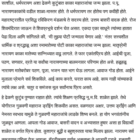
सत्शील, धर्मपरायण अशा ढेकणे कुटुंबात काका महाराजांचा जन्म झाला. प.पू.
नारायणकाकांचे वडील शाळा-मास्तर होते. ते धर्मपरायण तर होतेच पण कवीही होते.
महाराष्ट्रातील प्रसिद्ध रविकिरण मंडळाचे ते सदस्य होते. उत्तम बासरी वादक होते. रोज
शिवमंदिरात जाऊन ते शिवप्रभूचे दर्शन घेत असत. एकदा एका साधूने त्यांच्या हातात
पेढा दिला आणि सांगितले की, ‘मी तुझ्या पोटी जन्माला येणार आहे.’ नंतर सत्त्वशील
धार्मिक व श्रद्धाळू अशा रमामातेच्या पोटी काका महाराजांचा जन्म झाला. मातृप्रेमी
नारायण काका मातेच्या सान्निध्यात वाढू लागले. ते फार एकांतप्रिय होते. आईची पूजा,
पठण, सणवार, व्रते या सर्वांचा नारायणाच्या बालमनावर परिणाम होत असे. हळूहळू
नारायण मातेबरोबर पठण, पूजा, भजन यात भाग घेऊ लागला. आवाज गोड होता. आईने
मुलाला प्रेमाने सर्व शिकविले. आई काय करते, घरात काय आहे, काय नाही यांच्याकडे
त्यांचे लक्ष असे. चतुर व समंजस मूल सर्वांनाच प्रिय असते.
हे ढेकणे कुटुंब पुण्यात राहात होते. त्यांचे शिक्षण प्रसिद्ध नू.म.वि. शाळेत झाले. तेथे
योगीराज गुळवणी महाराज ड्राँईग शिकवीत असत. वळणदार अक्षर, उत्तम ड्राँईग आणि
नेमस्त स्वभाव यामुळे ते गुळवणी महाराजांचे लाडके शिष्य बनले. हा योग भगवंतांनीच
जुळवून आणला. आपला गोड आवाज, बासरी वादन व अभ्यासात हुषार असा हा विद्यार्थी
शाळेत व वर्गात प्रिय होता. कुशाग्र बुद्धी व बहुश्रुतता याचा मिलाप झाला. नारायण सर्व
तुकड्यात पहिला येऊ लागला. मॅट्रीकच्या वर्गात असताना ते आजारी पडले. गुळवणी