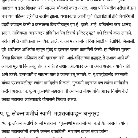
महाराज व इतर शिक्षक घरी जाऊन चौकशी करत असत. अशा परिस्थितीत परीक्षा देऊन
नारायण पहिल्या श्रेणीत उत्तीर्ण झाला. यथावकाश त्यांनी पुणे विद्यापीठाची इंजिनियरिंगची
पदवी संपादन केली व कलकत्ता विद्यापीठातून एम.ई. झाले. आई- वडिलांना फार आनंद
झाला. नाशिकला ‘महाराष्ट्र इंजिनिअरिंग रिसर्च इन्स्टिट्यूट’ मधे रिसर्च करू लागले.
बरीच वर्षे ते नाशिकला स्थायिक झाले. काका महाराजांना रिसर्चसाठी पारितोषिके मिळाली.
पुढे अधीक्षक अभियंता म्हणून मुंबई व इतरत्र उत्तम कामगिरी केली. हा निरिच्छ मुलगा
विवाह विषयात अजिबात रुची दाखवत नसे. आई-वडिलांच्या हळूहळू ते लक्षात आले की
आपला मुलगा विवाहबद्ध होणार नाही हे लक्षात आल्यावर त्यांना त्यात अडकावयाचे नाही
असे ठरले. दत्तभक्ती व साधना यात ते जास्त रमू लागले. प. पू.वासुदेवानंद सरस्वती
यांच्या प्रश्‍नावलीतून त्यांना मार्गदर्शन मिळाले. गुळवणी महाराज पण त्यांना मार्गदर्शन
करीत असत. ‘प. पूज्य गुळवणी’ महाराजांनी त्यांच्यात योगमार्गाची आवड निर्माण केली.
काका महाराज त्यांच्याकडे योगासने शिकत असत.
प. पू. लोकनाथतीर्थ स्वामी महाराजांकडून अनुग्रह
‘प. पू. लोकनाथतीर्थ स्वामी महाराज’ ‘गुळवणी महाराजांच्या’ कडे येत असत. त्यांना
काका महाराजांनी आसने करून दाखविली. नारायण काका महाराजांना