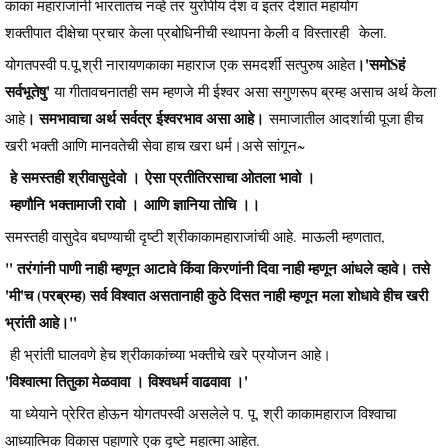
काका महाराजांनी भारतातच नव्हे तर युरोपीय देश व इतर देशात महायोग
शक्तीपात दीक्षेचा प्रचार केला प्रबोधिनीची स्थापना केली व विस्तारही केला.
।'समोSहं
योगतपस्वी प.पू.श्री नारायणकाका महाराज एक समदर्शी सत्पुरुष आहेत
सर्वभूतेषु'
या गीतावचनातही सम म्हणजे मी ईश्वर असा सगुणरूप ब्रम्ह असाच अर्थ केला
। समभावाचा अर्थ सर्वत्र ईश्वरभाव असा आहे।
आहे
समाजातील आदर्शाची पूजा हीच
खरी भक्ती आणि मानवतेची सेवा हाच खरा धर्म।असे सांगून~
हे समस्तही श्रीवासुदेवो । ऐसा प्रतीतिरसाचा ओतला भावो ।
म्हणौनि भक्तामाजी रावो । आणि ज्ञानिया तोचि ।।
समस्तही वासुदेव बघण्याची दृष्टी श्रीकाकामहाराजांची आहे. माऊली म्हणतात,
" तरंगांनी पाणी नाही म्हणून आटावे किंवा किरणांनी दिवा नाही म्हणून आंधले व्हावे। तसे
'मी'च (परब्रम्ह) सर्व विश्वात असतानाही कुठे दिसत नाही म्हणून मला शोधावे हीच खरी
भ्रांती आहे।"
ही भ्रांती घालवणे हेच श्रीकाकांच्या भक्तीचे खरे प्रयोजन आहे।
'विश्वात्मा तितुका मेळवावा । विश्वधर्म वाढवावा ।'
या ध्येयाने प्रेरित होऊन योगतपस्वी असलेले प. पू. श्री काकामहाराज विश्वाचा
आध्यात्मिक विकास पहाणारे एक दृष्टे महात्मा आहेत.