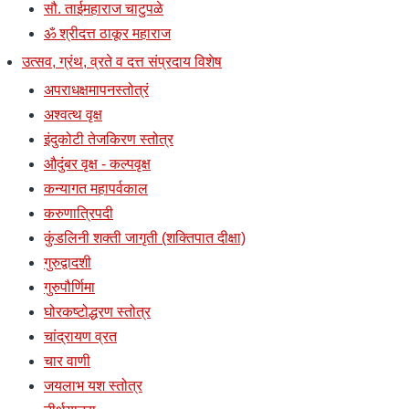
सौ. ताईमहाराज चाटुपळे
ॐ श्रीदत्त ठाकूर महाराज
उत्सव, ग्रंथ, व्रते व दत्त संप्रदाय विशेष
अपराधक्षमापनस्तोत्रं
अश्वत्थ वृक्ष
इंदुकोटी तेजकिरण स्तोत्र
औदुंबर वृक्ष - कल्पवृक्ष
कन्यागत महापर्वकाल
करुणात्रिपदी
कुंडलिनी शक्ती जागृती (शक्तिपात दीक्षा)
गुरुद्वादशी
गुरुपौर्णिमा
घोरकष्टोद्धरण स्तोत्र
चांद्रायण व्रत
चार वाणी
जयलाभ यश स्तोत्र