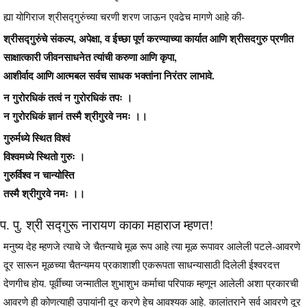
ह्या योगिराज श्रीसद्गुरुंच्या चरणी शरण जाऊन एवढेच मागणे आहे की-
श्रीसद्गुरुंचे संकल्प, अपेक्षा, व ईच्छा पूर्ण करण्याच्या कार्यात आणि श्रीसदगुरु प्रणीत
साक्षात्कारी जीवनसाधनेत त्यांची करुणा आणि कृपा,
आशीर्वाद आणि आत्मबल सर्वच साधक भक्तांना निरंतर लाभावे.
न गुरोरधिकं तत्वं न गुरोरधिकं तपः ।
न गुरोरधिकं ज्ञानं तस्मै श्रीगुरवे नमः ।।
गुरुर्मध्ये स्थित विश्वं
विश्वमध्ये स्थितो गुरुः ।
गुरुर्विश्व न चान्योस्ति
तस्मै श्रीगुरवे नमः ।।
प. पु. श्री सद्गुरू नारायण काका महाराज म्हणत!
मनुष्य देह म्हणजे त्याचे जे चैतन्याचे मूळ रूप आहे त्या मूळ रूपावर आलेली पटले-आवरणे
दूर सारून मूळच्या चैतन्यमय प्रकाशाशी एकरूपता साधन्यासाठी दिलेली ईश्वरदत्त
देणगीच होय. पूर्वीच्या जन्मातील शुभाशुभ कर्माचा परिपाक म्हणून आलेली अशा प्रकारची
आवरणे ही कोणत्याही उपायांनी दूर करणे हेच आवश्यक आहे. कालांतराने सर्व आवरणे दूर