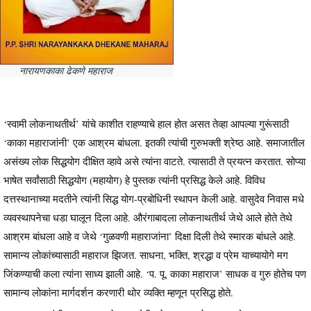
नारायणकाका ढेकणे महाराज
‘स्वामी लोकनाथतीर्थ’ यांचे काशीत राहण्याचे हाल होत असत तेव्हा आपल्या गुरूंसाठी
‘काका महाराजांनी’ एक आश्रम बांधला. इतकी त्यांची गुरुभक्ती श्रेष्ठ आहे. समाजातील
असंख्य लोक सिद्धयोग दीक्षित व्हावे असे त्यांना वाटते. त्यासाठी ते प्रयत्न करतात. सोप्या
भाषेत सर्वांसाठी सिद्धयोग (महायोग) हे पुस्तक त्यांनी प्रसिद्ध केले आहे. विविध
दत्तस्थानाच्या मदतीने त्यांनी सिद्ध योग-प्रबोधिनी स्थापन केली आहे. वासुदेव निवास मधे
व्यवस्थापनेचा धडा घालून दिला आहे. औरंगाबादला लोकनाथतीर्थ जेथे आले होते तेथे
आश्रम बांधला आहे व जेथे ‘गुळवणी महाराजांना’ दिक्षा दिली तेथे स्मारक बांधले आहे.
सामान्य लोकांच्यासाठी महाराज झिजत. साधना, भक्ति, श्रद्धा व प्रेम याच्यायोगे मग
जिंकण्याची कला त्यांना साध्य झाली आहे. ‘प. पू. काका महाराज’ साधक व गुरु होतेच पण
सामान्य लोकांना मार्गदर्शन करणारी थोर व्यक्ति म्हणून प्रसिद्ध होते.