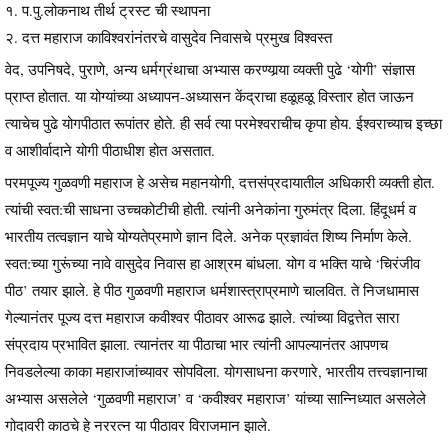
१. प.पु.लोकनाथ तीर्थ ट्रस्ट ची स्थापना
२. दत्त महाराज काविश्वरांनंतरचे वासुदेव निवासचे प्रमुख विश्वस्त
वेद, उपनिषदे, पुराणे, अन्य धर्मग्रंथाचा अभ्यास करण्यार्‍या व्यक्ती पुढे ‘योगी’ संज्ञास
प्राप्त होतात. या योग्यांच्या अध्यापन-अध्यासन केंद्राचा हळूहळू विस्तार होत जाऊन
त्याचेच पुढे योगपीठात रूपांतर होते. ही सर्व त्या परमेश्वराचीच कृपा होय. ईश्वराच्याच इच्छा
व आशीर्वादाने योगी पीठाधीश होत असतात.
परमपूज्य गुळवणी महाराज हे असेच महानयोगी, दत्तसंप्रदायातील अधिकारी व्यक्ती होत.
त्यांची स्वत:ची साधना उच्चकोटीची होती. त्यांनी अनेकांना गुरुमंत्र दिला. हिंदूधर्म व
भारतीय तत्वज्ञान याचे योग्यतेप्रमाणे ज्ञान दिले. अनेक प्रज्ञावंत शिष्य निर्माण केले.
स्वत:च्या गुरूंच्या नावे वासुदेव निवास हा आश्रम बांधला. योग व भक्ति याचे ‘चिरंजीव
पीठ’ तयार झाले. हे पीठ गुळवणी महाराज धर्मशास्त्राप्रमाणे चालवित. ते निजधामास
गेल्यानंतर पूज्य दत्त महाराज कवीश्वर पीठावर आरूढ झाले. त्यांच्या विद्वत्तेत सारा
संप्रदाय प्रभावित झाला. त्यानंतर या पीठाचा भार त्यांनी आपल्यानंतर आपणच
निवडलेल्या काका महाराजांच्यावर सोपविला. योगसाधना करणारे, भारतीय तत्त्वज्ञानाचा
अभ्यास असलेले ‘गुळवणी महाराज’ व ‘कवीश्वर महाराज’ यांच्या सान्निध्यात असलेले
गोदावरी काठचे हे नररत्न या पीठावर विराजमान झाले.