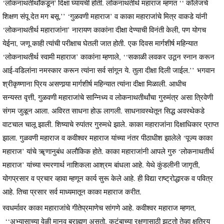
‘लोकनाथतीर्थांकडून' दिक्षा घ्यायची होती. लोकनाथतीर्थ महाराज म्हणत ‘‘ कॉलेजचे
शिक्षण संपू देत मग बसू.’’ ‘गुळवणी महाराज’ व काका महाराजांचे मित्र वाकडे यांनी
‘लोकनाथतीर्थ महाराजांना’ नारायण काकांना दीक्षा देण्याची विनंती केली, पण योगच
येईना, जणू काही त्यांची परीक्षाच घेतली जात होती. एक दिवस मार्गशीर्ष महिन्यात
‘लोकनाथतीर्थ स्वामी महाराज’ काकांना म्हणाले, ‘‘सकाळी लवकर उठून स्नान करून
आई-वडिलांना नमस्कार करून त्यांना सर्व सांगून ये. तुला दीक्षा दिली जाईल.’’ भगवान
श्रीकृष्णाना प्रिय असणार्‍या मार्गशीर्ष महिन्यात त्यांना दीक्षा मिळाली. आधीच
सन्यस्त वृत्ती, गुळवणी महाराजांचे सान्निध्य व लोकनाथतीर्थांचा गुरुमंत्र असा त्रिवेणी
संगम जुळून आला. अविरत साधना होऊ लागली. साधनावस्थेतून सिद्ध अवस्थेकडे
वाटचाल चालू झाली. शिष्याचे रुपांतर गुरुमधे झाले. काका महाराजांना दिक्षाधिकार प्राप्त
झाला. गुळवणी महाराज व कवीश्वर महाराज यांच्या नंतर पीठाधीश झालेले ‘पूज्य काका
महाराज’ यांचे ॠणानुबंध अलौकिक होते. काका महाराजांनी आपले गुरु ‘लोकनाथतीर्थ
महाराज’ यांच्या स्मरणार्थ नाशिकला आश्रम बांधला आहे. येथे कुंडलीनी जागृती,
योगप्रसार व प्रचार व्हावा म्हणून कार्य सुरू केले आहे. ही विद्या राष्ट्रोद्धारक व पवित्र
आहे. तिचा प्रसार सर्व माध्यमातून काका महाराज करीत.
स्वधर्मावर काका महाराजांचे गीतेप्रमाणेच सांगणे आहे. कवीश्वर महाराज म्हणत,
‘‘अभ्यासाच्या वेळी मानव ब्राह्मण असतो. कुटुंबाच्या रक्षणासाठी झटतो तेव्हा क्षत्रिय