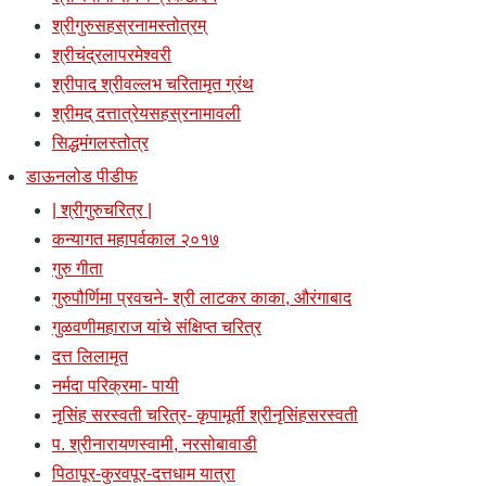
श्रीगुरुसहस्रनामस्तोत्रम्
श्रीचंद्रलापरमेश्वरी
श्रीपाद श्रीवल्लभ चरितामृत ग्रंथ
श्रीमद् दत्तात्रेयसहस्रनामावली
सिद्धमंगलस्तोत्र
डाऊनलोड पीडीफ
| श्रीगुरुचरित्र |
कन्यागत महापर्वकाल २०१७
गुरु गीता
गुरुपौर्णिमा प्रवचने- श्री लाटकर काका, औरंगाबाद
गुळवणीमहाराज यांचे संक्षिप्त चरित्र
दत्त लिलामृत
नर्मदा परिक्रमा- पायी
नृसिंह सरस्वती चरित्र- कृपामूर्ती श्रीनृसिंहसरस्वती
प. श्रीनारायणस्वामी, नरसोबावाडी
पिठापूर-कुरवपूर-दत्तधाम यात्रा