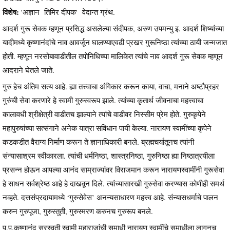
विशेष:
'अज्ञान तिमिर दीपक' वेदान्त ग्रंथ.
आदर्श गुरू सेवक म्हणून प्रसिद्ध असलेल्या संदीपक, अरुण उपमन्यु इ. आदर्श शिष्यांच्या
यादीमध्ये कृष्णानंदांचे नाव आवर्जून घालण्याएवढी प्रखर गुरूनिष्ठा त्यांच्या ठायी जन्मजात
होती. म्हणून नरसोबावाडीतील तपोनिधिच्या मालिकेत त्यांचे नाव आदर्श गुरू सेवक म्हणून
आदराने घेतले जाते.
गुरु हेच अंतिम सत्य आहे. ह्या तत्त्वाचा अंगिकार करून काया, वाचा, मनाने अष्टौप्रहर
गुरुंची सेवा करणारे हे स्वामी गुरुस्वरूप झाले. त्यांच्या कृतार्थ जीवनाचा महत्त्वाचा
कालावधी श्रीक्षेत्री वाडीतच झाल्याने त्यांचे वाडीवर निस्सीम प्रेम होते. गुरुकृपेने
महापुरुषांच्या सत्संगाने अनेक यात्रा सविधान पायी केल्या. नारायण स्वामींच्या कृपेने
कडकडीत वैराग्य निर्माण करून ते ज्ञानाधिकारी बनले. ब्रह्मचर्यातूनच त्यांनी
संन्यासाश्रम स्वीकारला. त्यांची धर्मनिष्ठा, शास्त्रनिष्ठा, गुरुनिष्ठा ह्या निष्ठात्रयीला
प्रसन्न होऊन आपल्या आनंद साम्राज्यांवर विराजमान करून नारायणस्वामींनी गुरूसेवा
हे साधन सर्वश्रेष्ठ आहे हे दाखवून दिले. त्यांच्यासारखी गुरुसेवा करण्यास कोणीही समर्थ
नव्हते. दत्तसंप्रदायामध्ये ‘गुरुसेवेस’ अनन्यसाधारण महत्त्व आहे. संन्यासधर्माचे पालन
करुन गुरुपूजा, गुरुस्तुती, गुरुस्मरण करुनच गुरुरूप बनले.
प.प.कृष्णानंद सरस्वती स्वामी महाराजांची समाधी नारायण स्वामींचे समाधीला लागुनच