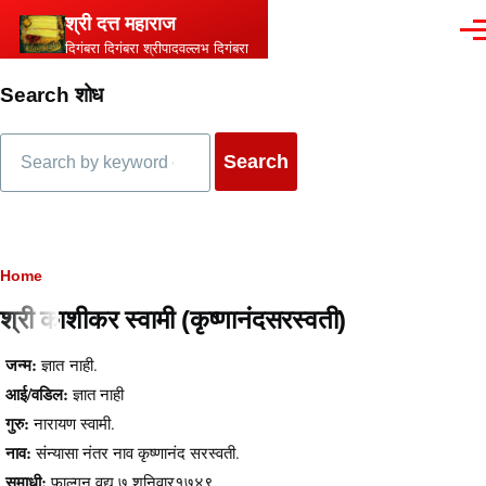
Skip to main content
श्री दत्त महाराज
Men
दिगंबरा दिगंबरा श्रीपादवल्लभ दिगंबरा
Search शोध
Search
Breadcrumb
Home
श्री काशीकर स्वामी (कृष्णानंदसरस्वती)
Content
जन्म:
ज्ञात नाही.
आई/वडिल:
ज्ञात नाही
गुरु:
नारायण स्वामी.
नाव:
संन्यासा नंतर नाव कृष्णानंद सरस्वती.
समाधी:
फाल्गुन वद्य ७ शनिवार१७४९.