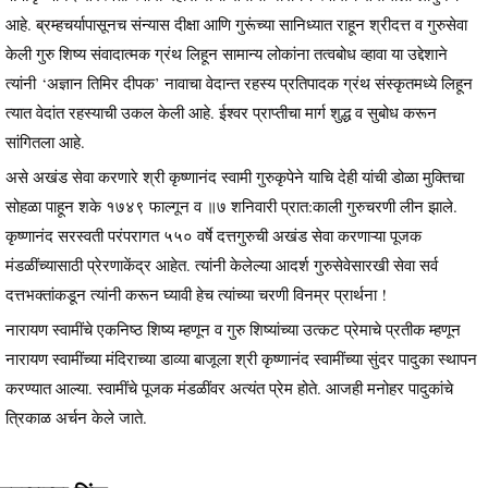
आहे. ब्रम्हचर्यापासूनच संन्यास दीक्षा आणि गुरूंच्या सानिध्यात राहून श्रीदत्त व गुरुसेवा
केली गुरु शिष्य संवादात्मक ग्रंथ लिहून सामान्य लोकांना तत्वबोध व्हावा या उद्देशाने
त्यांनी ‘अज्ञान तिमिर दीपक’ नावाचा वेदान्त रहस्य प्रतिपादक ग्रंथ संस्कृतमध्ये लिहून
त्यात वेदांत रहस्याची उकल केली आहे. ईश्वर प्राप्तीचा मार्ग शुद्ध व सुबोध करून
सांगितला आहे.
असे अखंड सेवा करणारे श्री कृष्णानंद स्वामी गुरुकृपेने याचि देही यांची डोळा मुक्तिचा
सोहळा पाहून शके १७४९ फाल्गून व ॥७ शनिवारी प्रात:काली गुरुचरणी लीन झाले.
कृष्णानंद सरस्वती परंपरागत ५५० वर्षे दत्तगुरुची अखंड सेवा करणाऱ्या पूजक
मंडळींच्यासाठी प्रेरणाकेंद्र आहेत. त्यांनी केलेल्या आदर्श गुरुसेवेसारखी सेवा सर्व
दत्तभक्तांकडून त्यांनी करून घ्यावी हेच त्यांच्या चरणी विनम्र प्रार्थना !
नारायण स्वामींचे एकनिष्ठ शिष्य म्हणून व गुरु शिष्यांच्या उत्कट प्रेमाचे प्रतीक म्हणून
नारायण स्वामींच्या मंदिराच्या डाव्या बाजूला श्री कृष्णानंद स्वामींच्या सुंदर पादुका स्थापन
करण्यात आल्या. स्वामींचे पूजक मंडळींवर अत्यंत प्रेम होते. आजही मनोहर पादुकांचे
त्रिकाळ अर्चन केले जाते.