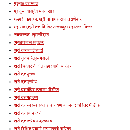
प्रमुख दत्तभक्त
प्राकृत वासुदेव मनन सार
मल्हारी महात्म्य, श्री नानामहाराज तराणेकर
महासाधू श्री दत्त दिगंबर अण्णाबुवा महाराज, मिरज
रुद्राष्टकं- तुलसीदास
श्रावणमास महात्म्य
श्री करुणात्रिपदी
श्री गुरुचरित्र- मराठी
श्री चिदंबर दीक्षित महास्वामी चरित्र
श्री दत्तपुराण
श्री दत्तप्रबोध
श्री दत्तमंदिर खरोळा पीडीफ
श्री दत्तमहात्म्य
श्री दत्तस्वरूप सप्ताह पारायण बाळानंद चरित्र पीडीफ
श्री दत्ताचे पाळणे
श्री दत्तात्रेय वज्रकवच
श्री दिक्षित स्वामी महाराजांचे चरित्र