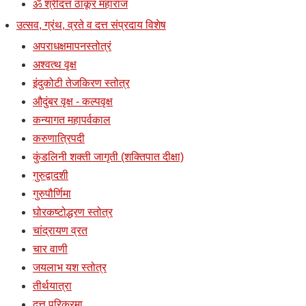
ॐ श्रीदत्त ठाकूर महाराज
उत्सव, ग्रंथ, व्रते व दत्त संप्रदाय विशेष
अपराधक्षमापनस्तोत्रं
अश्वत्थ वृक्ष
इंदुकोटी तेजकिरण स्तोत्र
औदुंबर वृक्ष - कल्पवृक्ष
कन्यागत महापर्वकाल
करुणात्रिपदी
कुंडलिनी शक्ती जागृती (शक्तिपात दीक्षा)
गुरुद्वादशी
गुरुपौर्णिमा
घोरकष्टोद्धरण स्तोत्र
चांद्रायण व्रत
चार वाणी
जयलाभ यश स्तोत्र
तीर्थयात्रा
दत्त परिक्रमा