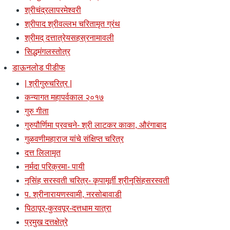
श्रीचंद्रलापरमेश्वरी
श्रीपाद श्रीवल्लभ चरितामृत ग्रंथ
श्रीमद् दत्तात्रेयसहस्रनामावली
सिद्धमंगलस्तोत्र
डाऊनलोड पीडीफ
| श्रीगुरुचरित्र |
कन्यागत महापर्वकाल २०१७
गुरु गीता
गुरुपौर्णिमा प्रवचने- श्री लाटकर काका, औरंगाबाद
गुळवणीमहाराज यांचे संक्षिप्त चरित्र
दत्त लिलामृत
नर्मदा परिक्रमा- पायी
नृसिंह सरस्वती चरित्र- कृपामूर्ती श्रीनृसिंहसरस्वती
प. श्रीनारायणस्वामी, नरसोबावाडी
पिठापूर-कुरवपूर-दत्तधाम यात्रा
प्रमुख दत्तक्षेत्रे