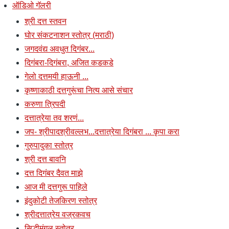
ऑडिओ गॅलरी
श्री दत्त स्तवन
घोर संकटनाशन स्तोत्र (मराठी)
जगदवंद्य अवधुत दिगंबर...
दिगंबरा-दिगंबरा, अजित कडकडे
गेलो दत्तमयी हाऊनी ...
कृष्णाकाठी दत्तगुरूंचा नित्य आसे संचार
करुणा त्रिपदी
दत्तात्रेया तव शरणं...
जप- श्रीपादश्रीवल्लभ...दत्तात्रेया दिगंबरा ... कृपा करा
गुरुपादुका स्तोत्र
श्री दत्त बावनि
दत्त दिगंबर दैवत माझे
आज मी दत्तगुरू पाहिले
इंदुकोटी तेजकिरण स्तोत्र
श्रीदत्तात्रेय वज्रकवच
सिद्धीमंगल स्तोत्र