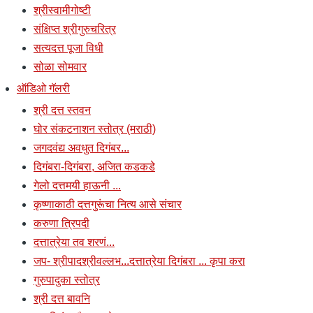
श्रीस्वामीगोष्टी
संक्षिप्त श्रीगुरुचरित्र
सत्यदत्त पूजा विधी
सोळा सोमवार
ऑडिओ गॅलरी
श्री दत्त स्तवन
घोर संकटनाशन स्तोत्र (मराठी)
जगदवंद्य अवधुत दिगंबर...
दिगंबरा-दिगंबरा, अजित कडकडे
गेलो दत्तमयी हाऊनी ...
कृष्णाकाठी दत्तगुरूंचा नित्य आसे संचार
करुणा त्रिपदी
दत्तात्रेया तव शरणं...
जप- श्रीपादश्रीवल्लभ...दत्तात्रेया दिगंबरा ... कृपा करा
गुरुपादुका स्तोत्र
श्री दत्त बावनि