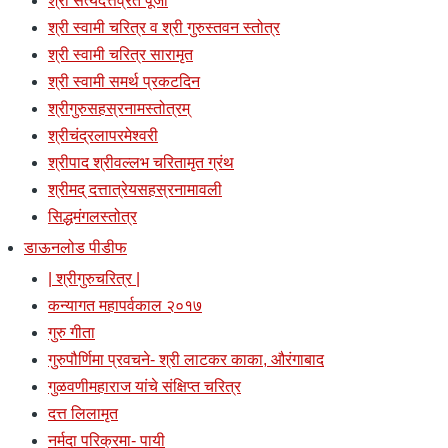
श्री सत्यदत्तव्रत पूजा
श्री स्वामी चरित्र व श्री गुरुस्तवन स्तोत्र
श्री स्वामी चरित्र सारामृत
श्री स्वामी समर्थ प्रकटदिन
श्रीगुरुसहस्रनामस्तोत्रम्
श्रीचंद्रलापरमेश्वरी
श्रीपाद श्रीवल्लभ चरितामृत ग्रंथ
श्रीमद् दत्तात्रेयसहस्रनामावली
सिद्धमंगलस्तोत्र
डाऊनलोड पीडीफ
| श्रीगुरुचरित्र |
कन्यागत महापर्वकाल २०१७
गुरु गीता
गुरुपौर्णिमा प्रवचने- श्री लाटकर काका, औरंगाबाद
गुळवणीमहाराज यांचे संक्षिप्त चरित्र
दत्त लिलामृत
नर्मदा परिक्रमा- पायी