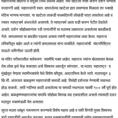
महाराजांचा बिछाना व पादुका जिथे ठेवल्या आहेत. येथे खाटेला स्पर्श करुन दर्शन घेण्यास
परवानगी आहे. महाराजांनी स्वतः वापरलेल्या खाटेला हात लावण्यास मिळाला तर भक्तहे
मोठेच भाग्यच मानतात. या खाटेला लाकडी फळ्यांऐवजी लोखंडी पत्रा लावलेला आहे व
त्यावर व्याघ्रचर्म अंथरलेले असायचे. ते व्याघ्रचर्म आता घडी करुन पेटीत ठेवलेले
असते. दर्शन सोहोळ्यानंतर रवी राणाजींनी या मठाच्या तळघरात असलेल्या बावडीकडे
नेले. कमलामाता या बावडीत पडल्या असता त्यांनी महाराजांचा धावा केला. महाराज
तस्बिरीतून बाहेर आले व त्यांनी कमलामाता यांना वाचविले. महाराजांची चंदनमिश्रित
पाऊले जमिनीवर उठली होती.
या मंदिर परीसरातील सर्वचजण स्वामींचे भक्त आहेत. महाराज ज्यांना बोलावतात केवळ
तेच लोक इथे येऊ शकतात असे विश्वस्त आवर्जून सांगतात . या मठात. महाराष्ट्र व
मुंबईतून येणार्‍या स्वामीभक्तांचे येथे विशेष कौतुक, आदरातिथ्य केले जाते. मठापासून ३
कि.मी. अंतरावर बाळकृष्ण महाराजांची समाधी आहे. तिथेही दर्शनास नेण्याची व्यवस्था
होऊ शकतो.. तापी नदीच्या काठी असलेल्या या समाधी स्थानाला यावर्षी १०० वर्षे पूर्ण होत
आहेत. बाळकृष्णमहाराजांचा समाधि सोहोळा वैशाख वद्य एकादशीला असतो त्यासाठी दादर
मठातून भक्तमंडळी येत असतात.
सुरत मठात थांबून नामस्मरण करण्याचे विशेष महत्व आहे व तशी विनंती मुख्य विश्वस्थ
श्री राणाजींनी आवर्जून करतात. मठात भक्तमंडळींची रहाण्याची तसेच नामस्मरणासाठी