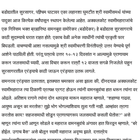
बडोद्यातील सुरसागर, पश्र्चिम घाटावर एका लहानशा घुमटीत श्री स्वामीसमर्थ यांच्या
पादुका आज कित्येक वर्षांपासून स्थापन केलेल्या आहेत. अक्कलकोट स्वामीमहाराजांचे
एक निस्सिम भक्त ब्रह्मनिष्ठ वामनबुवा वामोरेकर (बडोदेकर) हे बडोद्यास सुरसागराचे
काठी सुदाम्याचे घरात राहत होते. एकाच वेळी अनेक व्याधींनी त्यांची प्रकृती फार
बिघडली. वाचण्याची आशा नसल्यामुळे श्री स्वामीचरणी विनंतीपत्रे उत्तर येण्याचे पूर्ण
आशेने पाठविली होती. परंतू पत्राचे उत्तर १०-१२ दिवसांत न आल्यामुळे प्राणायाम
करून जलसमाधी घ्यावी, असा विचार करून रात्रौ १२ वाजता सगळे निजलेले पाहून
सुरसागरातील एरंड्याचे काठी जाऊन एरंड्यात उतरू लागले.
वामनराव एरंड्यात उतरतात, इतक्यात चमत्कार असा झाला की, दीनदयाळ अक्कलकोट
स्वामीमहाराज त्या ठिकाणी प्रत्यक्ष प्रगट होऊन त्यांनी वामनबुवांचा हात धरून त्यांना वर
ओढले. अतिशय रागाने त्यांना दोन थापड्या मारून महाराज म्हणाले, "शहाण्या गाढवा,
आयुष्य असून का मरतोस? तुझे भोग भोगल्याशिवाय तुला गती नाही. आम्हांवर त्रागा
करतोस काय? सहजसमाधी सोडून प्राणत्यागरूप जलसमाधी कसली घेतोस?" असे
म्हणून त्यांना घरी आणून सोडले व महाराज वामनबुवांचे अंगावर हात फिरवून म्हणाले, "बरे
होईल. उगाच बैस" असे बोलून स्वामी महाराज अदृष्य झाले. दत्तात्रेय
समर्थस्वामीमहाराजांचा अभय वरदहस्त अंगावर फिरल्यावर मग काय विचारता? त्यांना