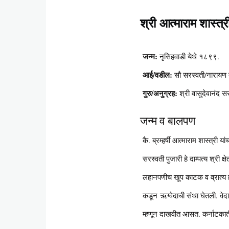
श्री आत्माराम शास्त्री 
Content
जन्म:
नृसिहवाडी येथे १८९९.
आई/वडील:
सौ सरस्वती/नारायण द
गुरु/अनुग्रह:
श्री वासुदेवानंद स
जन्म व बालपण
कै. ब्रम्हर्षी आत्माराम शास्त्री
सरस्वती पुजारी हे दाम्पत्य श्री क्षे
लहानपणीच खूप काटक व व्रात्य होत
कडून ऋग्वेदाची संथा घेतली. वेदाध
म्हणून दाखवीत आसत. कर्नाटकातील र