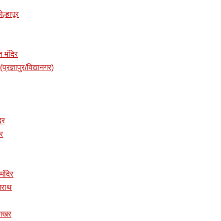
ोल्हापूर
त मंदिर
प्रज्ञापुर/विद्यानगर)
दिर
िर
 मंदिर
ुजराथ
ुशिखर