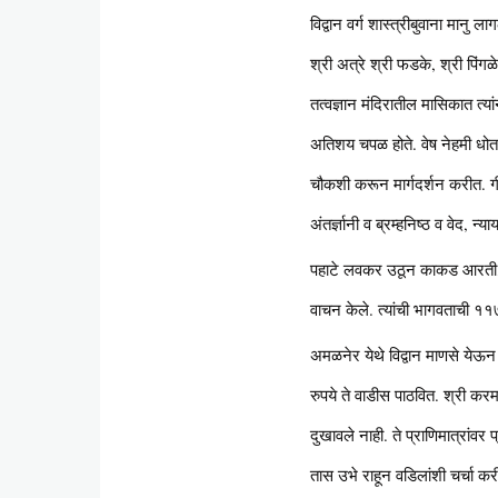
विद्वान वर्ग शास्त्रीबुवाना मानु ला
श्री अत्रे श्री फडके, श्री पिंगळे
तत्वज्ञान मंदिरातील मासिकात त्यां
अतिशय चपळ होते. वेष नेहमी धोतर
चौकशी करून मार्गदर्शन करीत. गीतेत
अंतर्ज्ञानी व ब्रम्हनिष्ठ व वेद, न
पहाटे लवकर उठून काकड आरती, भूप
वाचन केले. त्यांची भागवताची ११
अमळनेर येथे विद्वान माणसे ये
रुपये ते वाडीस पाठवित. श्री कर
दुखावले नाही. ते प्राणिमात्रांव
तास उभे राहून वडिलांशी चर्चा कर