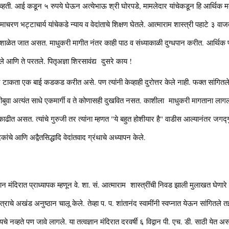
नव्हती. आई कडून ५ रुपये घेऊन अत्येभाऊ श्री घोरपडे, मामलेदार यांचेकडून हि आर्थिक मदत
वामाचरण भट्टाचार्य यांचेकडे न्याय व वेदांताचे शिक्षण घेतले. आत्माराम शास्त्री पहाटे ३
शाळेत जात असत. माधुकरी मागीत नंतर काही पाठ व संध्याकाळी दुग्धपान करीत. आर्थिक प
े आणि ते परतले. पितृअज्ञा शिरसावंद्य दुसरे काय !
न टाकता एक बाई कडकड करीत असे. पण त्यांनी केव्हाही दुरोत्तर केले नाही. फक्त सांगित
बुवा अत्यंत साधे एकमार्गी व ते कोणासही दुखवित नसत. काशीला माधुकरी मागताना लागलाग
त असत. त्यांचे गुरुजी तर त्यांना म्हणत "ये बहुत होशीयार है" वाडीस आल्यानंतर जगद्गु
यदिकांचे आणि अद्वैतसिद्धादि वेदांतवाद ग्रंथाचे अध्यापन केले.
न
ान मंदिरात प्राध्यापक म्हणून वे. शा. सं. आत्माराम शास्त्रींची निवड झाली मुलाखत घेणारे 
 स्तोत्राचे अखंड अनुष्ठान चालू केले. तेव्हा प. प. शांतानंद स्वामींनी स्वप्नात येऊन सांगितल
चे नव्हते पण जावे लागले. या तत्वज्ञान मंदिरात दरवर्षी ६ विद्वान पी. एच. डी. साठी येत असत 