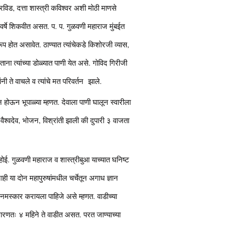
्रविड, दत्ता शास्त्री कविश्वर अशी मोठी माणसे
-८ वर्षे शिकवीत असत. प. प. गुळवणी महाराज मुंबईत
ूप होत असावेत. ठाण्यात त्यांचेकडे किशोरजी व्यास,
ताना त्यांच्या डोळ्यात पाणी येत असे. गोविद गिरीजी
नी ते वाचले व त्यांचे मत परिवर्तन झाले.
 होऊन भूपाळ्या म्हणत. देवाला पाणी घालून स्वारीला
श्वदेव, भोजन, विश्रांती झाली की दुपारी ३ वाजता
होई. गुळवणी महाराज व शास्त्रीबुआ याच्यात घनिष्ट
ाही या दोन महापुरुषांमधील चर्चेतून अगाध ज्ञान
 नमस्कार करायला पाहिजे असे म्हणत. वाडीच्या
 साधारणतः ४ महिने ते वाडीत असत. परत जाण्याच्या