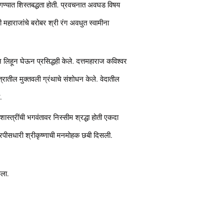
वागण्यात शिस्तबद्धता होती. प्रवचनात अवघड विषय
ी महाराजांचे बरोबर श्री रंग अवधुत स्वामीना
डून लिहून घेऊन प्रसिद्धही केले. दत्तमहाराज कविश्वर
त्रातील मुक्तवली ग्रंथाचे संशोधन केले. वेदातील
.
म शास्त्रींची भगवंतावर निस्सीम श्रद्धा होती एकदा
रपीसधारी श्रीकृष्णाची मनमोहक छबी दिसली.
ेला.