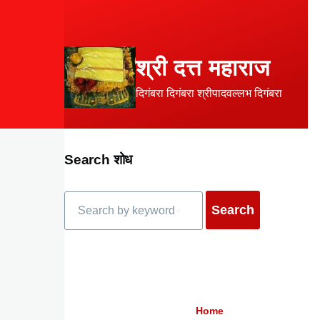
Skip to main content
श्री दत्त महाराज
दिगंबरा दिगंबरा श्रीपादवल्लभ दिगंबरा
Search शोध
Search
Home
Breadcrumb