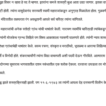
ुझा विसर न व्हावा हे पद ते म्हणत. इतरांना समजे शास्त्री बुआ आता उद्या जाणार. इतका 
ोटी होती. त्यांना वासुदेवानंद सरस्वती स्वामी महाराजांकडून अनुग्रह मिळालेला होता. गुळवण
वर मंदिरातील तळघरात रंग अवधूतानी आपले सर्व चरित्र त्यांना सांगितले.
 महाराजांची अनेक स्तोत्रे ग्रंथ यांची भाषांतरे केली. नारायण स्वामींचे चारित्रही त्यांचेक
ा. त्यांनी मोजकेच ग्रन्थ लिहिले पण विषय आकाशाला गवसणी घालणारे होते. त्यांनी न्याय शास्
ाशिक्षा ग्रांथाचेही भाषांतर केले. काव्य रचना, संस्कृत व मराठीपदे, भूपाळ्या व आरत्या लिहिल्या
्ती व विनोदी होते. शंकराचार्यांनी त्यांना विद्या वाचस्पती अशी पदवी देऊन गौरविले. आत्मारा
ावणेदोनच्या सुमारास भागवतातील दशम स्कंधातील एक श्लोक ऐकला. दरवाजा उघडला तर मो
ावले.
ी गळू झाले शस्त्रक्रियाही झाली. पण ११-६-१९७३ ला त्यांनी आपला देह दत्तचरणी विलीन क