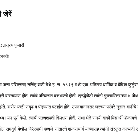
जेरें
त्तात्रय पुजारी
रस्वती
 यांचा जन्म पवित्रतम् नृसिंह वाडी येथे इ. स. १८९९ मध्ये एक अतिशय धार्मिक व वैदिक कुटुंब
त्री वास्तव्यास होते. त्यांचे परिवारात दत्तभक्ती होती. श्रद्धेपोटी त्यांनी गुरुचारित्राच्या ४ पो
े. शरीर यष्टी सदृढ व पोहण्यात पटाईत होते. उपनयानानंतर घरच्या परंपरे नुसार वाडीचे दा
्य।यन पूर्ण केले. त्यांची पठणशक्ती विलक्षण होती. संथा घेते समयी बाकी विद्यार्थी घोकायचे 
ामदुर्ग येथील जेरेस्वामी म्हणजे सातारचे शंकराचार्य यांच्यासह त्यांनी संस्कृत काव्यादी