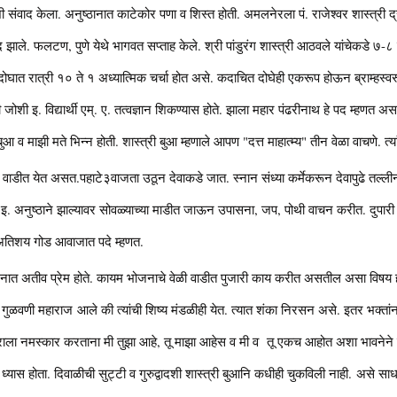
शी संवाद केला. अनुष्ठानात काटेकोर पणा व शिस्त होती. अमलनेरला पं. राजेश्वर शास्त्री द
 बंद झाले. फलटण, पुणे येथे भागवत सप्ताह केले. श्री पांडुरंग शास्त्री आठवले यांचेकडे ७
 दोघात रात्री १० ते १ अध्यात्मिक चर्चा होत असे. कदाचित दोघेही एकरूप होऊन ब्राम्हस्वर
 जोशी इ. विद्यार्थी एम्. ए. तत्वज्ञान शिकण्यास होते. झाला महार पंढरीनाथ हे पद म्हणत अस
आ व माझी मते भिन्न होती. शास्त्री बुआ म्हणाले आपण "दत्त माहात्म्य" तीन वेळा वाचणे. त्यां
वाडीत येत असत.पहाटे३वाजता उठून देवाकडे जात. स्नान संध्या कर्मेकरून देवापुढे तल्लीन
. अनुष्ठाने झाल्यावर सोवळ्याच्या माडीत जाऊन उपासना, जप, पोथी वाचन करीत. दुपारी वै
े अतिशय गोड आवाजात पदे म्हणत.
च्या मनात अतीव प्रेम होते. कायम भोजनाचे वेळी वाडीत पुजारी काय करीत असतील असा विषय 
 प. गुळवणी महाराज आले की त्यांची शिष्य मंडळीही येत. त्यात शंका निरसन असे. इतर भक्तांन
श्वराला नमस्कार करताना मी तुझा आहे, तू माझा आहेस व मी व तू एकच आहोत अशा भावनेने
चाही ध्यास होता. दिवाळीची सुट्टी व गुरुद्वादशी शास्त्री बुआनि कधीही चुकविली नाही. असे