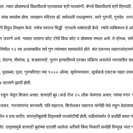
गला. त्यात ऑक्सफर्ड विद्यापीठाचे प्राध्यापक श्री मलकांनी, बॅनर्स विद्यापीठाचे श्री त्रिपाठी, 
 यांचा समावेश होता. तत्वज्ञान मंदिरात डॉ. सर्वपल्ली राधाकृष्णन, साने गुरुजी, गुरुदेव रानडे
नी विपुल लिखाण केले. तसेच स्वराज सिद्धी ग्रंथाचे भाषांतरही केले. त्यांचे व्यक्तिमत्व हे अ
 उपरणे असे. गावास जाताना कोट टोपी किंवा कोट व डोक्यास रुमाल असे. ते प्रेमळ, सात्व
ील १२ व्या अध्यायातील सर्व गुण त्यांच्यात सामावलेले होते. संत एकनाथ महाराजांप्रमाणे त्य
्याय, वेदान्त, मीमांसा, इ. शडशास्त्रें, पुराण इत्यादींमध्ये प्रखर पांडित्य असलेले भारतातील सह
ाळ्या, पूजा, गुरुचरित्रा च्या १००० ओव्या, सूर्यनमस्कार, सूर्याकडे एकटक पाहत उपा
७ पारायणे झाली होती.
ऊन राहून जेवून शिकत असत. शास्त्री बुव।कडे रोज २५ लोक जेवणास असत. त्यांचा पगार
मलकर, नारायणानंद सरस्वती, यति महाराज, शिरोलकर महाराज यांनीही तेथे राहून वेदांताच
र प्रेम व दया करीत. शास्त्रीबुवांची पितृभक्ती पराकोटीची होती. वडीलांसमोर ते कधीही बस
ीत. दातृत्वामुळे शास्त्री बुवांच्या दाराशी आलेला अतिथी किंवा भिकारी कधीही विन्मुख जात