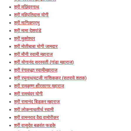
श्री मछिंद्रनाथ
श्री महिपतिदास योगी
श्री माणिकप्रभु
श्री मामा देशपांडे
श्री मुक्तेश्वर
श्री मोतीबाबा योगी जामदार
श्री मौनी स्वामी महाराज
श्री योगानंद सरस्वती (गांडा महाराज)
श्री रंगावधूत स्वामीमहाराज
श्री रघुनाथभटजी नाशिककर (सतरावे शतक)
श्री रामकृष्ण क्षीरसागर महाराज
श्री रामचंद्र योगी
श्री रामानंद बिडकर महाराज
श्री लोकनाथतीर्थ स्वामी
श्री वामनराव वैद्य वामोरीकर
श्री वासुदेव बळवंत फडके