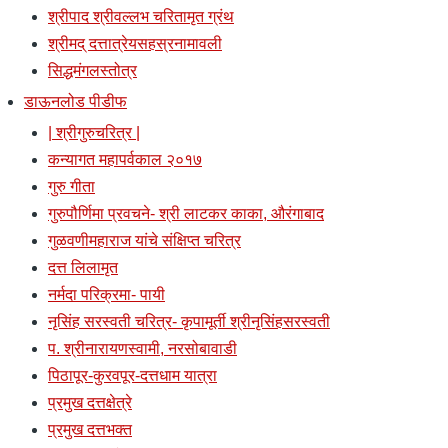
श्रीपाद श्रीवल्लभ चरितामृत ग्रंथ
श्रीमद् दत्तात्रेयसहस्रनामावली
सिद्धमंगलस्तोत्र
डाऊनलोड पीडीफ
| श्रीगुरुचरित्र |
कन्यागत महापर्वकाल २०१७
गुरु गीता
गुरुपौर्णिमा प्रवचने- श्री लाटकर काका, औरंगाबाद
गुळवणीमहाराज यांचे संक्षिप्त चरित्र
दत्त लिलामृत
नर्मदा परिक्रमा- पायी
नृसिंह सरस्वती चरित्र- कृपामूर्ती श्रीनृसिंहसरस्वती
प. श्रीनारायणस्वामी, नरसोबावाडी
पिठापूर-कुरवपूर-दत्तधाम यात्रा
प्रमुख दत्तक्षेत्रे
प्रमुख दत्तभक्त