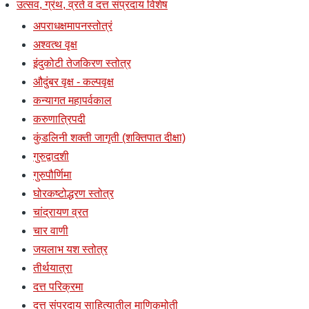
उत्सव, ग्रंथ, व्रते व दत्त संप्रदाय विशेष
अपराधक्षमापनस्तोत्रं
अश्वत्थ वृक्ष
इंदुकोटी तेजकिरण स्तोत्र
औदुंबर वृक्ष - कल्पवृक्ष
कन्यागत महापर्वकाल
करुणात्रिपदी
कुंडलिनी शक्ती जागृती (शक्तिपात दीक्षा)
गुरुद्वादशी
गुरुपौर्णिमा
घोरकष्टोद्धरण स्तोत्र
चांद्रायण व्रत
चार वाणी
जयलाभ यश स्तोत्र
तीर्थयात्रा
दत्त परिक्रमा
दत्त संप्रदाय साहित्यातील माणिकमोती