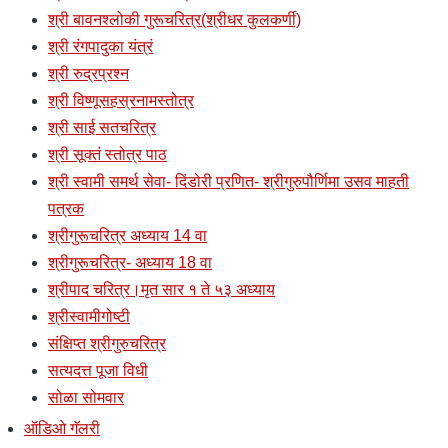
श्री बावनश्लोकी गुरूचरित्र(श्रीधर कुलकर्णी)
श्री रंगपादुका यंत्रं
श्री रुद्रप्रश्न
श्री विष्णूसहस्रनामस्तोत्र
श्री साई सतचरित्र
श्री सूक्तं स्तोत्र पाठ
श्री स्वामी समर्थ सेवा- दिंडोरी प्रणित- श्रीगुरुपौर्णिमा उसव माहती
पत्रक
श्रीगुरूचरित्र अध्याय 14 वा
श्रीगुरूचरित्र- अध्याय 18 वा
श्रीपाद चरित्र।मृत सार १ ते ५३ अध्याय
श्रीस्वामीगोष्टी
संक्षिप्त श्रीगुरुचरित्र
सत्यदत्त पूजा विधी
सोळा सोमवार
ऑडिओ गॅलरी