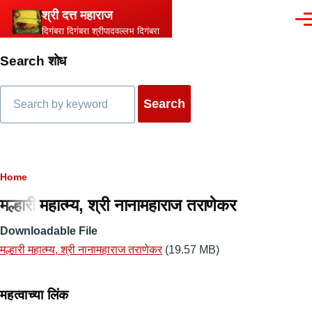
Skip to main content
श्री दत्त महाराज
Men
दिगंबरा दिगंबरा श्रीपादवल्लभ दिगंबरा
Search शोध
Search
Breadcrumb
Home
मल्हारी महात्म्य, श्री नानामहाराज तराणेकर
Downloadable File
मल्हारी महात्म्य, श्री नानामहाराज तराणेकर
(19.57 MB)
महत्वाच्या लिंक