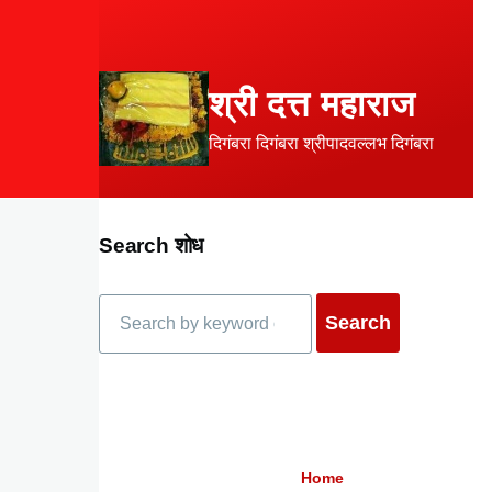
Skip to main content
श्री दत्त महाराज
दिगंबरा दिगंबरा श्रीपादवल्लभ दिगंबरा
Search शोध
Search
Home
Breadcrumb