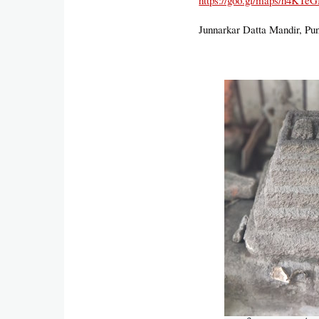
https://goo.gl/maps/h4KT
Junnarkar Datta Mandir, Pu