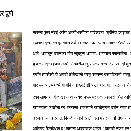
र पुणे
महात्मा फुले मंडई आणि अवतीभवतीच्या परिसरात श्रीमंत दगडूशेठ 
ठिकाणी दत्तभक्त हमखास दर्शन घेतात . पण त्याच भागात छोतसे पण 
आहे. आवर्जून दर्शनाचा योग जूळवुन आणावा. आपणास प्रासादिक 
हे दत्त मंदिर म्हणजे लक्ष्मी रोडवरील जुन्नरकर दत्तमंदिर. अगदी मु
गर्दीत लपलेली ही अगदी छोटेखानी परंतु प्रसन्न दत्तमंदिराची वास्तु.
मोठाल्या पाट्यांमध्ये या मंदिराची छोटीशी पाटी आपल्याला पटकन दि
एका लहानशा बोळातून आत प्रवेश केल्यावर एक लहानसा हॉल आणि त्
गाभाऱ्याला जाळीचा बंद दरवाजा असल्याने जाळीतूनच दर्शन घ्यावे ल
दरवाजा बंद करतात. पितळी कमानीखाली दत्त महाराजांची संगमरवरी सुब
अतिशय चित्तवेधक व भक्तांना आश्वासक आहेत. भक्तांची नजर तर मह