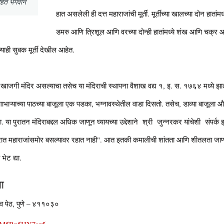
सहित भगवान
हात असलेली ही दत्त महाराजांची मूर्ती. मूर्तीच्या खालच्या दोन हात
डमरु आणि त्रिशूल आणि वरच्या दोन्ही हातांमध्ये शंख आणि चक्र आहे. 
्याही सुबक मूर्ती देखील आहेत.
 खाजगी मंदिर असल्याचा तसेच या मंदिराची स्थापना वैशाख वद्य १, इ. स. १७६४ मध्ये झाल
 गाभाऱ्याच्या पाठच्या बाजूला एक पडका, भग्नावस्थेतील वाडा दिसतो. तसेच, डाव्या बाजूला औद
ा. या पुरातन मंदिराबद्दल अधिक जाणून घ्यायच्या उद्देशाने श्री जुन्नरकर यांचेशी संपर्
रात महाराजांसमोर बसल्यावर रहात नाही". आत इतकी कमालीची शांतता आणि शीतलता जाणवल
 भेट द्या.
ता
शिव पेठ, पुणे – ४११०३०