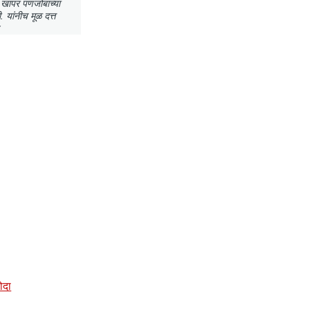
ा खापर पणजोबांच्या
 यांनीच मूळ दत्त
डोदा