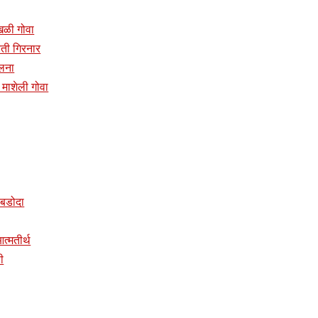
ांखळी गोवा
प्रती गिरनार
ालना
दिर माशेली गोवा
र बडोदा
 आत्मतीर्थ
ी