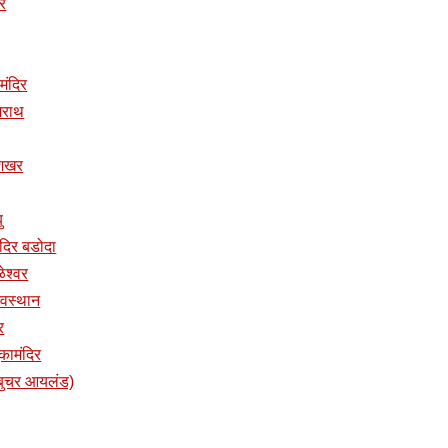
िर
 मंदिर
ुजराथ
ुशिखर
ु
तमंदिर बडोदा
ळेश्वर
 देवस्थान
र
ुकामंदिर
प (बुचर आयलंड)