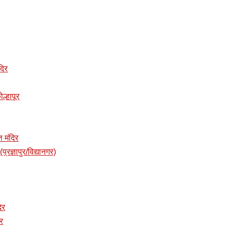
दिर
ोल्हापूर
त मंदिर
प्रज्ञापुर/विद्यानगर)
दिर
िर