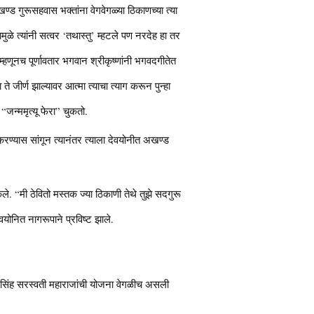
्ड गुरूसहवास भक्तांना वेगवेगळ्या ठिकाणच्या त्या
ुळे त्यांनी सत्वर ‘तथास्तु’ म्हटले पण नरदेह हा तर
 म्हणूनच पूर्णावतार भगवान श्रीकृष्णांनी भगवदगीतेत
 ते जीर्ण झाल्यावर आत्मा त्याचा त्याग करून पुन्हा
“जन्ममृत्यू फेरा” चुकतो.
न करण्यास सांगून त्यानंतर त्याला देवयोनीत अखण्ड
ेले. “मी ठेवितो मस्तक ज्या ठिकाणी तेथे तुझे सदगुरू
ेवयोनित नागरूपाने प्रविष्ट झाले.
ी नृसिंह सरस्वती महाराजांची योजना वेगळीच असली