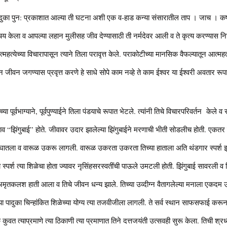
ुका पुन: प्रकाशात आल्या ती घटना अशी एक व-हाड कन्या संसारातील ताप । जाच । कष
श्चय केला व आपल्या लहान मुलीसह जीव देण्यासाठी ती नर्मदेवर आली व ते कृत्य करण्या
्महत्येच्या विचारापासून त्याने तिला परावृत्त केले. पराकोटीच्या मानसिक वैफल्यातून आत्महत्ये
 जीवन जगण्यास प्रवृत्त करणे हे साधे सोपे काम नव्हे ते काम ईश्वर या ईश्वरी अवतार 
्या पूर्वभाग्याने, पूर्वपुण्याईने तिला पंडयाचे रूपात भेटले. त्यांनी तिचे विचारपरिवर्तन केले
े नाव “झिंगुबाई” होते. जीवावर उदार झालेल्या झिंगुबाईने मरणाची भीती सोडलीच होती. एकत
त घातला व वारूळ उकरू लागली. वारूळ उकरता उकरता तिच्या हाताला अति थंडगार स्पर्श झ
हा स्पर्श त्या शिळेचा होता ज्यावर नृसिंहसरस्वतींची पाऊले उमटली होती. झिंगुबाई सावरली व
ी अमृतकलश हाती आला व तिचे जीवन धन्य झाले. तिच्या उव्दीग्न वैतागलेल्या मनाला एकदम
त्या पादुका चिन्हांकित शिळेच्या योग्य त्या तजवीजीला लागली. ते सर्व स्थान साफसफाई करू
 कुवत त्याप्रमाणे त्या ठिकाणी त्या प्रमाणात तिने दत्तजयंती उत्सवही सुरू केला. तिची श्र