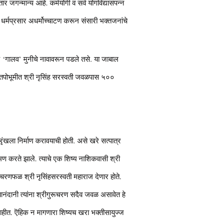
र जगन्मान्य आहे. कर्मयोगी व सर्व योगविद्यासंपन्न
 धर्मप्रसार अधर्मोच्चाटण करून संसारी भक्तजनांचे
े ‘गालव’ मुनीचे नावावरून पडले तसे. या जाबाल
 तपोभूमीत श्री नृसिंह सरस्वती जवळपास ५००
रृंखला निर्माण करावयाची होती. असे खरे सत्पात्र
मण करते झाले. त्याचे एक शिष्य नाशिकवासी श्री
पाचरणफळ श्री नृसिंहसरस्वती महाराज देणार होते.
्यानंदानी त्यांना श्रीगुरूचरण सदैव जवळ असावेत हे
 नाहीत. ऎहिक न मागणारा शिष्यच खरा भक्तीसायुज्ज