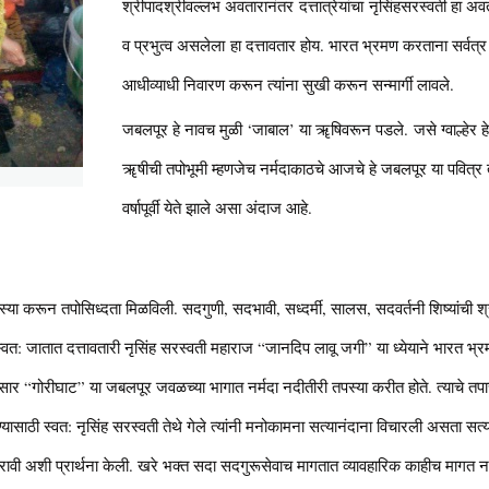
श्रीपादश्रीवल्लभ अवतारानंतर दत्तात्रेयांचा नृसिंहसरस्वती हा अवता
व प्रभुत्व असलेला हा दत्तावतार होय. भारत भ्रमण करताना सर्वत्र
आधीव्याधी निवारण करून त्यांना सुखी करून सन्मार्गी लावले.
जबलपूर हे नावच मुळी ‘जाबाल’ या ॠषिवरून पडले. जसे ग्वाल्हेर ह
ॠषीची तपोभूमी म्हणजेच नर्मदाकाठचे आजचे हे जबलपूर या पवित्र
वर्षापूर्वी येते झाले असा अंदाज आहे.
स्या करून तपोसिध्दता मिळविली. सदगुणी, सदभावी, सध्दर्मी, सालस, सदवर्तनी शिष्यांची श्
्वत: जातात दत्तावतारी नृसिंह सरस्वती महाराज “जानदिप लावू जगी” या ध्येयाने भारत भ्र
नुसार “गोरीघाट” या जबलपूर जवळच्या भागात नर्मदा नदीतीरी तपस्या करीत होते. त्याचे त
ेण्यासाठी स्वत: नृसिंह सरस्वती तेथे गेले त्यांनी मनोकामना सत्यानंदाना विचारली असता सत
्ण करावी अशी प्रार्थना केली. खरे भक्त सदा सदगुरूसेवाच मागतात व्यावहारिक काहीच मागत