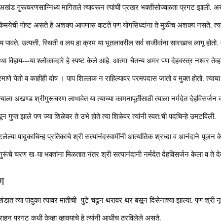
 अखंड गुरूचरणसान्निध्य मागितले त्यावरून त्यांची प्रखर भक्तीसोज्वळता प्रगट झाली. अखण
च किमयेची गोष्ट असते हे अशक्य आपणास वाटते पण योगसिध्दांना ते मुळीच अशक्य नसते. त्याम
िलय पावते. उत्पत्ती, स्थिती व लय हा क्रम या भूतलावरील सर्व सजीवांना सारखाच लागू होतो.
था विहाय---या श्लोकाव्दारे हे स्पष्ट केले आहे. आत्मा चैतन्य अमर पण देहवस्त्र नश्वर तेव्हा
रमाणे येतो व काहीही दोष । पाप शिल्लक न राहिल्यावर परमपदास जातो व मुक्त होतो. त्याचा 
ी त्याला अखण्ड श्रीगुरूचरण लाभावेत या त्याच्या कामनापूर्तीसाठी त्याला नर्मदेत देहविसर्ज
ून गुप्त झाले पण ज्या शिळेवर ते उभे होते त्या शिळेवर त्यांनी स्वत:ची पदचिन्हे उमटविली.
लेल्या पादुकाचिन्ह प्रतिकाचे श्री सत्यानंदस्वामींनी आत्यांतिक श्रध्दा व आनंदाने पूजन क
सदगुरूंचे चरण ख-या भक्तांना मिळतात नंतर श्री सत्यानंदानी नर्मदेत देहविसर्जन केला व ते द
रण
लखंडात त्या पादुका त्यावर मातीची पुटे चढून थरावर थर बसून दिसेनाश्या झाल्या. पण श्र
हून प्रगट कधी केव्हा व्हावयाचे हे त्यांनी आधीच ठरविलेले असते.