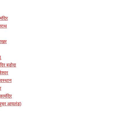
 मंदिर
ुजराथ
ुशिखर
ु
तमंदिर बडोदा
ळेश्वर
 देवस्थान
र
ुकामंदिर
प (बुचर आयलंड)