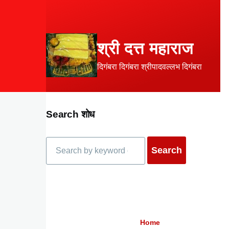
Skip to main content
श्री दत्त महाराज
दिगंबरा दिगंबरा श्रीपादवल्लभ दिगंबरा
Search शोध
Search
Home
Breadcrumb