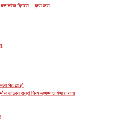
त्तात्रेया दिगंबरा ... कृपा करा
्र
 मला भेट द्या हो
र्मास काळात रात्री नित्य म्हणण्यात येणारा धावा
े