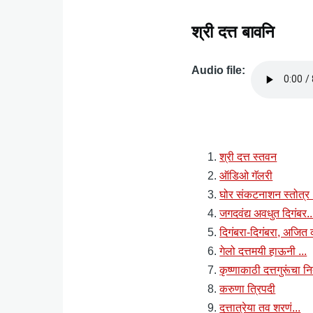
श्री दत्त बावनि
Audio file
Audio
file
श्री दत्त स्तवन
ऑडिओ गॅलरी
घोर संकटनाशन स्तोत्र 
जगदवंद्य अवधुत दिगंबर..
दिगंबरा-दिगंबरा, अजि
गेलो दत्तमयी हाऊनी ...
कृष्णाकाठी दत्तगुरूंचा 
करुणा त्रिपदी
दत्तात्रेया तव शरणं...