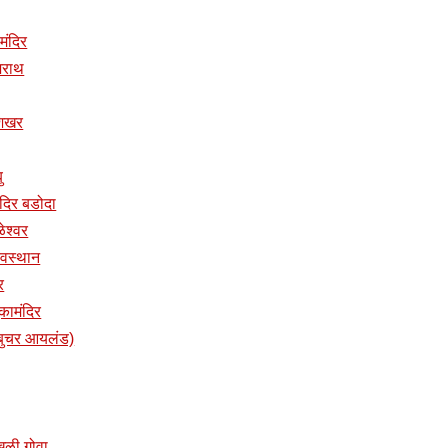
 मंदिर
ुजराथ
ुशिखर
ु
तमंदिर बडोदा
ळेश्वर
 देवस्थान
र
ुकामंदिर
प (बुचर आयलंड)
ांखळी गोवा