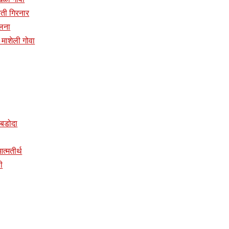
प्रती गिरनार
ालना
दिर माशेली गोवा
र बडोदा
 आत्मतीर्थ
ी