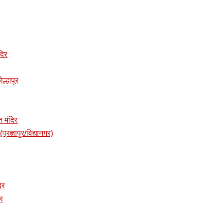
दिर
ोल्हापूर
त मंदिर
प्रज्ञापुर/विद्यानगर)
दिर
िर