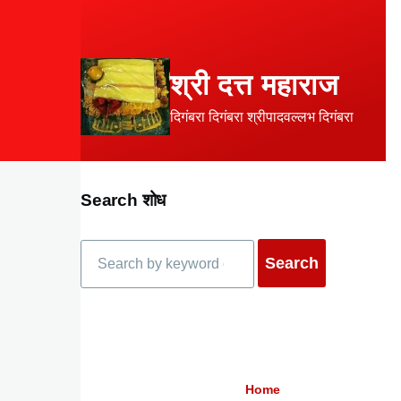
Skip to main content
श्री दत्त महाराज
दिगंबरा दिगंबरा श्रीपादवल्लभ दिगंबरा
Search शोध
Search
Home
Breadcrumb