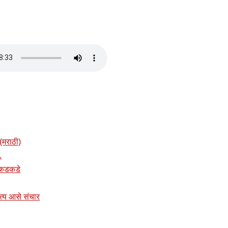
(मराठी)
.
त कडकडे
नित्य आसे संचार