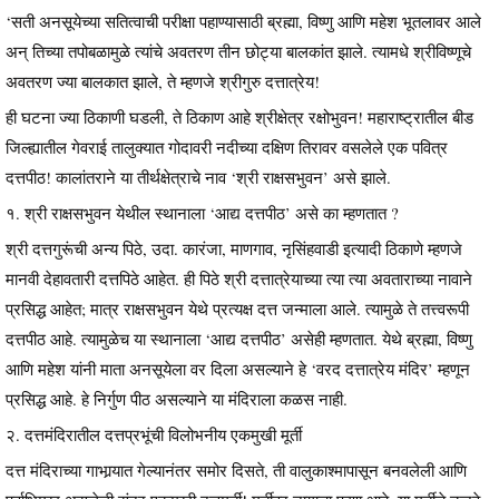
‘सती अनसूयेच्या सतित्वाची परीक्षा पहाण्यासाठी ब्रह्मा, विष्णु आणि महेश भूतलावर आले
अन् तिच्या तपोबळामुळे त्यांचे अवतरण तीन छोट्या बालकांत झाले. त्यामधे श्रीविष्णूचे
अवतरण ज्या बालकात झाले, ते म्हणजे श्रीगुरु दत्तात्रेय!
ही घटना ज्या ठिकाणी घडली, ते ठिकाण आहे श्रीक्षेत्र रक्षोभुवन! महाराष्ट्रातील बीड
जिल्ह्यातील गेवराई तालुक्यात गोदावरी नदीच्या दक्षिण तिरावर वसलेले एक पवित्र
दत्तपीठ! कालांतराने या तीर्थक्षेत्राचे नाव ‘श्री राक्षसभुवन’ असे झाले.
१. श्री राक्षसभुवन येथील स्थानाला ‘आद्य दत्तपीठ’ असे का म्हणतात ?
श्री दत्तगुरूंची अन्य पिठे, उदा. कारंजा, माणगाव, नृसिंहवाडी इत्यादी ठिकाणे म्हणजे
मानवी देहावतारी दत्तपिठे आहेत. ही पिठे श्री दत्तात्रेयाच्या त्या त्या अवताराच्या नावाने
प्रसिद्ध आहेत; मात्र राक्षसभुवन येथे प्रत्यक्ष दत्त जन्माला आले. त्यामुळे ते तत्त्वरूपी
दत्तपीठ आहे. त्यामुळेच या स्थानाला ‘आद्य दत्तपीठ’ असेही म्हणतात. येथे ब्रह्मा, विष्णु
आणि महेश यांनी माता अनसूयेला वर दिला असल्याने हे ‘वरद दत्तात्रेय मंदिर’ म्हणून
प्रसिद्ध आहे. हे निर्गुण पीठ असल्याने या मंदिराला कळस नाही.
२. दत्तमंदिरातील दत्तप्रभूंची विलोभनीय एकमुखी मूर्ती
दत्त मंदिराच्या गाभार्‍यात गेल्यानंतर समोर दिसते, ती वालुकाश्मापासून बनवलेली आणि