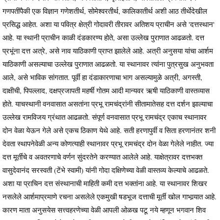
गणपतींपैकी एक विज्ञान गणेशतीर्थ, सोमेश्वरतीर्थ, कालिकातीर्थ अशी आठ तीर्थेदेखील
प्रसिद्ध आहेत. अशा या पवित्र क्षेत्री गोदावरी तीरावर अतिशय प्राचीन असे 'दत्तस्थान'
आहे. या स्थानी प्राचीन काळी दंडकारण्य होते, असा उल्लेख पुराणात आढळतो. दत्त
प्रभूंना दत्त अत्रे, असे नाव याठिकाणी प्राप्त झालेले आहे. अत्री अनुसया यांचा आर्शम
याठिकाणी असल्याचा उल्लेख पुराणात आढळतो. या स्थानावर त्यांना पुत्रसुख अनुभवता
आले, असे भाविक सांगतात. पूर्वी हा दंडाकारणाचा भाग असल्यामुळे अत्री, अगस्ती,
दाक्षीची, पिपल्लाद, दक्षप्रजापती महर्षी गोतम आदी मान्यवर ऋषी याठिकाणी वास्तव्यास
होते. याचस्थानी वनवासात असतांना प्रभू रामचंद्रांनी सीतामातेसह दत्त दर्शन झाल्याचा
उल्लेख रामविजय ग्रंथात आढळतो. संपूर्ण वनवासात प्रभू रामचंद्र एकाच स्थानावर
दोन वेळा येऊन गेले असे एकच ठिकाण येथे आहे. सती हरणापुर्वी व सिता हरणानंतर शनी
देवता स्थापनेवेळी अन्य कोणत्याही स्थानावर प्रभू रामचंद्र दोन वेळा गेलेले नाहीत. ज्या
दत्त मूर्तीचे व अवतरणाचे वर्णन सुंदरतेने करण्यात आलेले आहे. याक्षेत्रावर दत्तभक्त
वासुदेवानंद सरस्वती (टेंभे स्वामी) यांनी गोदा दक्षिणेच्या वेळी वास्तव्य केल्याचे आढळते.
अशा या प्राचिन दत्त संस्थानाची माहिती कमी दत्त भक्तांना आहे. या स्थानावर शिखर
नसलेले आर्शमाप्रमाणे रचना असलेले एकमुखी षडभूज दत्ताची मूर्ती खोल गाभार्‍यात आहे.
कारण माता अनुसयेस सत्त्वहरणेच्या वेळी आपली ओळख पटू नये म्हणून भगवान शिव