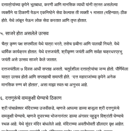
दत्तात्रेयांच्या कृपेने भूतबाधा, करणी आणि मानसिक व्याधी यांनी त्रस्त असलेल्या
व्यक्तीने या ठिकाणी येऊन एकनिष्ठेने सेवा केल्यास ती व्यक्ती १ मासात (महिन्यात) ठीक
होते. येथे लांबून येऊन लोक सेवा करतात आणि तृप्त होतात.
५. साजरे होत असलेले उत्सव
चैत्र कृष्ण पक्ष सप्तमीला येथे यात्रा भरते, तसेच छबीना आणि पालखी निघते. येथे
धार्मिक कार्यक्रम होतात. येथे दत्तजयंती, श्रीकृष्ण जयंती आणि सर्वज्ञ चक्रधरप्रभु
जयंती असे उत्सव साजरे केले जातात.
दत्तजयंतीला ७ दिवस आधी सप्ताह असतो. चतुर्दशीला दत्तात्रेयांचा जन्म होतो. पौर्णिमेला
यात्रा उत्सव होतो आणि सप्ताहाची समाप्ती होते. ‘दत्त महाराजांच्या कृपेने अनेक
मानसिक रुग्ण बरे होतात’, असा माझा स्वतःचा अनुभव आहे.
६. दत्तगुरूंचे वामकुक्षी घेण्याचे ठिकाण
श्री पांचाळेश्‍वर मंदिराच्या उजवीकडे, म्हणजे आपल्या डाव्या बाजूला श्री दत्तगुरूंचे
वामकुक्षी घेण्याचे, म्हणजे दुपारच्या भोजनानंतर डाव्या अंगावर पहुडून विश्रांती घेण्याचे
स्थळ आहे. येथे सुंदर मंदिर बांधलेले आहे. मंदिराच्या अवतीभोवती डौलदार वृक्ष आहेत.