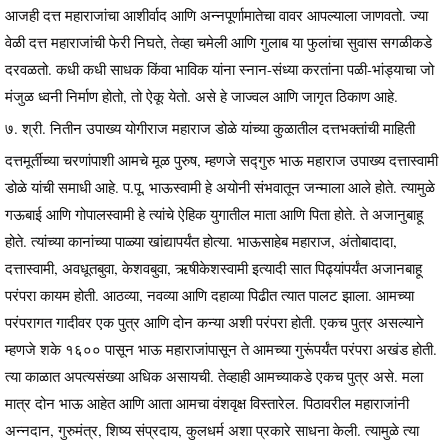
आजही दत्त महाराजांचा आशीर्वाद आणि अन्नपूर्णामातेचा वावर आपल्याला जाणवतो. ज्या
वेळी दत्त महाराजांची फेरी निघते, तेव्हा चमेली आणि गुलाब या फुलांचा सुवास सगळीकडे
दरवळतो. कधी कधी साधक किंवा भाविक यांना स्नान-संध्या करतांना पळी-भांड्याचा जो
मंजुळ ध्वनी निर्माण होतो, तो ऐकू येतो. असे हे जाज्वल आणि जागृत ठिकाण आहे.
७. श्री. नितीन उपाख्य योगीराज महाराज डोळे यांच्या कुळातील दत्तभक्तांची माहिती
दत्तमूर्तीच्या चरणांपाशी आमचे मूळ पुरुष, म्हणजे सद्गुरु भाऊ महाराज उपाख्य दत्तास्वामी
डोळे यांची समाधी आहे. प.पू. भाऊस्वामी हे अयोनी संभवातून जन्माला आले होते. त्यामुळे
गऊबाई आणि गोपालस्वामी हे त्यांचे ऐहिक युगातील माता आणि पिता होते. ते अजानुबाहू
होते. त्यांच्या कानांच्या पाळ्या खांद्यापर्यंत होत्या. भाऊसाहेब महाराज, अंतोबादादा,
दत्तास्वामी, अवधूतबुवा, केशवबुवा, ऋषीकेशस्वामी इत्यादी सात पिढ्यांपर्यंत अजानबाहू
परंपरा कायम होती. आठव्या, नवव्या आणि दहाव्या पिढीत त्यात पालट झाला. आमच्या
परंपरागत गादीवर एक पुत्र आणि दोन कन्या अशी परंपरा होती. एकच पुत्र असल्याने
म्हणजे शके १६०० पासून भाऊ महाराजांपासून ते आमच्या गुरूंपर्यंत परंपरा अखंड होती.
त्या काळात अपत्यसंख्या अधिक असायची. तेव्हाही आमच्याकडे एकच पुत्र असे. मला
मात्र दोन भाऊ आहेत आणि आता आमचा वंशवृक्ष विस्तारेल. पिठावरील महाराजांनी
अन्नदान, गुरुमंत्र, शिष्य संप्रदाय, कुलधर्म अशा प्रकारे साधना केली. त्यामुळे त्या