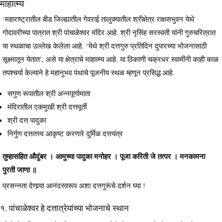
माहात्म्य
‘महाराष्ट्रातील बीड जिल्ह्यातील गेवराई तालुक्यातील श्रीक्षेत्र राक्षसभुवन येथे
गोदावरीच्या पात्रात श्री पांचाळेश्‍वर मंदिर आहे. श्री नृसिंह सरस्वती यांनी गुरुचरित्रात
या स्थळाचा उल्लेख केलेला आहे. ‘येथे श्री दत्तगुरु प्रतिदिन दुपारच्या भोजनासाठी
सूक्ष्मातून येतात’, असे या क्षेत्राचे माहात्म्य आहे. या ठिकाणी चक्रधर स्वामींनी काही काळ
तपश्‍चर्या केल्याने हे महानुभव पंथाचे पूजनीय स्थळ म्हणून प्रसिद्ध आहे.
सगुण रूपातील श्री अन्नपूर्णामाता
मंदिरातील एकमुखी श्री दत्तमूर्ती
श्री दत्त पादुका
निर्गुण दत्ततत्त्व आकृष्ट करणारे दुर्मिळ दत्तयंत्र
तुम्हासहित औदुंबर । आमुच्या पादुका मनोहर । पूजा करिती जे तत्पर । मनकामना
पुरती जाणा ॥
प्रसन्नता देणार्‍या आनंदस्वरूप अशा दत्तगुरूंचे दर्शन घ्या !
१. पांचाळेश्‍वर हे दत्तात्रेयांच्या भोजनाचे स्थान