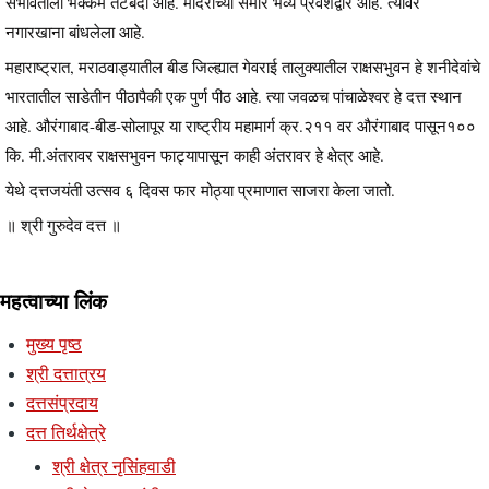
सभोवताली भक्कम तटबंदी आहे. मंदिराच्या समोर भव्य प्रवेशद्वार आहे. त्यावर
नगारखाना बांधलेला आहे.
महाराष्ट्रात, मराठवाड्यातील बीड जिल्ह्यात गेवराई तालुक्यातील राक्षसभुवन हे शनीदेवांचे
भारतातील साडेतीन पीठापैकी एक पुर्ण पीठ आहे. त्या जवळच पांचाळेश्वर हे दत्त स्थान
आहे. औरंगाबाद-बीड-सोलापूर या राष्ट्रीय महामार्ग क्र.२११ वर औरंगाबाद पासून१००
कि. मी.अंतरावर राक्षसभुवन फाट्यापासून काही अंतरावर हे क्षेत्र आहे.
येथे दत्तजयंती उत्सव ६ दिवस फार मोठ्या प्रमाणात साजरा केला जातो.
॥ श्री गुरुदेव दत्त ॥
महत्वाच्या लिंक
मुख्य पृष्ठ
श्री दत्तात्रय
दत्तसंप्रदाय
दत्त तिर्थक्षेत्रे
श्री क्षेत्र नृसिंहवाडी