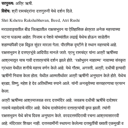
सत्पुरूष:
अत्रि ऋषी.
विशेष:
श्री रामचंद्रांना दत्तगुरुनी येथे दर्शन दिले.
Shri Kshetra Rakshabhuvan, Beed, Atri Rushi
मराठवाड्यातील बीड जिल्ह्यातील राक्षसभुवन या ऐतिहासिक क्षेत्रात अनेक महत्त्वाच्या
घटना घडल्या आहेत. निजाम व पेशवे यांच्यांतील लढाई येथेच होऊन साडेतीन
शहाण्यांपैकी एक विठ्ठल सुंदर मारला गेला. पौराणिक दृष्टीने हे स्थान महत्त्वाचे आहे.
राक्षसभुवन हे दत्तप्रभूंचे आदिपीठ मानले जाते. प्रभु रामचंद्र यांना अत्री ऋषींच्या
आश्रमातून याच गावी दत्तात्रयांचे दर्शन झाले होते. ‘रक्षोभुवन माहात्म्य’ नावाच्या संस्कृत
ग्रंथात येथील शनीचे महत्त्व वर्णन केले आहे. येथे गौतम, अगस्ती, अत्री, दधीची इत्यादी
ऋषींनी निवास केला होता. येथील आत्मतीर्थावर अत्री ऋषींनी अनुष्ठान केले होते. येथेच
ब्रह्मा, विष्णु, महेश हे देव अतिथींच्या रुपाने आले. यांनी अनसूयेच्या सत्त्वहरणाचा प्रयत्न
केला.
अत्री ऋषींच्या आश्रमाजवळ वरद दत्तमंदिर आहे. जवळच दधीची ऋषींचे दादेश्वर
नावाचे महादेवाचे मंदिर आहे. येथेच दासोपंतांना दत्तात्रयांची कृपा झाली. त्यांनी
राक्षसभुवन येथे बरेच दिवस अनुष्ठान केले. वरददत्तमंदिराची रचना आश्रमासाररवी
आहे. मंदिरावर शिखर नाही. दत्तस्वामींनी स्थापना केलेल्या दत्तमूर्तीची ख्याती एकमुखी व