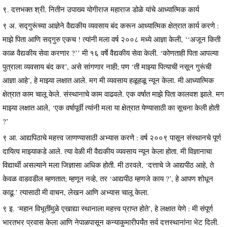
९. दत्तभक्त श्री. नितीन उपाख्य योगीराज महाराज डोळे यांचे आध्यात्मिक कार्य
९ अ. सद्गुरूंच्या आज्ञेने वैद्यकीय व्यवसाय बंद करून आध्यात्मिक क्षेत्रात कार्य करणे :
माझे पिता आणि सद्गुरु एकच ! त्यांनी मला वर्ष २००८ मध्ये आज्ञा केली, ‘‘अजून किती
काळ वैद्यकीय सेवा करणार ?’’ मी १६ वर्षे वैद्यकीय सेवा केली. ‘कोणताही पिता आपल्या
पुत्राला व्यवसाय बंद कर’, असे सांगणार नाही; पण ‘ती माझ्या पित्याची नसून गुरूंची
आज्ञा आहे’, हे माझ्या लक्षात आले. मग मी व्यवसाय हळूहळू न्यून केला. मी आध्यात्मिक
क्षेत्रात काम चालू केले. संस्थानाचे काम वाढवले. एक वर्षात माझे पिता कालवश झाले. मग
माझ्या लक्षात आले, ‘एक वर्षापूर्वी त्यांनी मला या क्षेत्रात येण्यासाठी का सूचना केली होती
?’
९ आ. आद्यपिठाचे महत्त्व जाणण्यासाठी अभ्यास करणे : वर्ष २००९ पासून संस्थानचे पूर्ण
दायित्व माझ्याकडे आले. त्या वेळी मी वैद्यकीय व्यवसाय न्यून केला होता. मी विज्ञानाचा
विद्यार्थी असल्याने मला जिज्ञासा अधिक होती. मी ठरवले, ‘दत्ताचे जे आद्यपीठ आहे, ते
केवळ वाडवडील म्हणतात; म्हणून नव्हे, तर ‘आद्यपीठ म्हणजे काय ?’, हे आपण शोधून
काढू.’ त्यासाठी मी वाचन, लेखन आणि अभ्यास चालू केला.
९ इ. ‘महान विभूतींमुळे एखाद्या स्थानाला महत्त्व प्राप्त होते’, हे लक्षात येणे : मी संपूर्ण
भारतभर प्रवास केला आणि नेपाळपासून कन्याकुमारीपर्यंत सर्व दत्तस्थानांना भेट दिली.