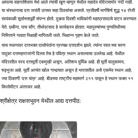
आपल्या वाहनाशिवाय येथे आले त्याची खूण म्हणून येथील महादेव मंदिरासमोर नंदी नाही.
या संस्थानाचा दत्त जयंती उत्सव सहा दिवसांचा असतो. प्रतीवर्षी मार्गशिर्ष शुद्ध १४ रोजी
सायंकाळी सूर्यास्तापूर्वी संपन्न होतो. दुसर्‍या दिवशी भाविकांनी महाप्रसादाचे वाटप करण्यात
येते. छबीना, पाच सोंग, तीर्थप्रसाद हे कार्यक्रम होतात. महापुरुषांच्या पुण्यतिथीच्या
निमित्ताने गावात भिक्षाही मागितली जाते. भिक्षान्न गृहण केले जाते.
याच स्थानावर दत्तभक्त दासोपंतांना प्रत्यक्ष दत्तदर्शन झाले. त्यांना स्वत:च्या चरण
पादुका दत्तमहाराजांनी दिल्या तेच हे पवित्र स्थान असल्याचा उल्लेख आहे. येथील
मंदिरातील वरद दत्तमूर्ती एकमुखी असून, अतिशय दुर्मिळ आहे. ही मूर्ती वालुकामय,
षड्भुजा आहे. मूर्ती अत्यंत खोल गाभार्‍यात असून हे भारतातील असे एकमेव स्थान आहे,
ज्या ठिकाणी 'दत्त यंत्र' आहे. बीडच्या राष्ट्रीय महामार्ग २११ पासून हे स्थान फक्त ११
किलोमीटर अंतरावर आहे.
श्रीक्षेत्र राक्षसभुवन येथील आद्य दत्तपीठ: