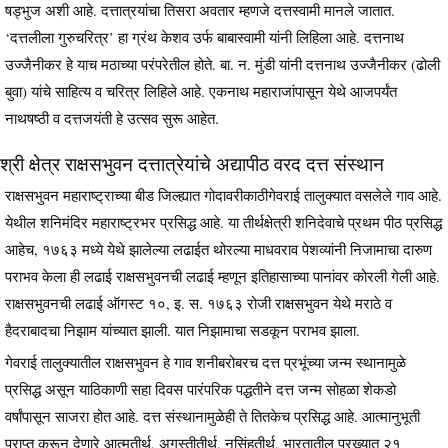
षड्भुज अशी आहे. दत्तात्रयांचा तिसरा अवतार म्हणजे दत्तस्वामी मानले जातात.
‘दत्तलीला गुरुचरित्र’ हा ग्रंथ केशव उर्फ बाबास्वामी यांनी लिहिला आहे. दत्तनाथ
उज्जैनीकर हे याच मठाच्या परंपरेतील होते. बा. न. मुंडी यांनी दत्तनाथ उज्जैनीकर (ढोली
बुवा) यांचे साहित्य व चरित्र लिहिले आहे. एकनाथ महाराजांपासून येथे आजपर्यंत
नाथषष्ठी व दत्तजयंती हे उत्सव सुरू आहेत.
श्री क्षेत्र राक्षसभुवन दत्तात्रेयांचे अद्यापीठ वरद दत्त संस्थान
राक्षसभुवन महाराष्ट्राच्या बीड जिल्ह्यात गोदावरीकाठीगेवराई तालुक्यात वसलेले गाव आहे.
येथील शनिमंदिर महाराष्ट्रभर प्रसिद्ध आहे. या तीर्थक्षेत्री शनिदेवाचे प्रथम पीठ प्रसिद्ध
आहेच, १७६३ मध्ये येथे झालेल्या लढाईत थोरल्या माधवराव पेशव्यांनी निजामाचा दारुण
पराभव केला ही लढाई राक्षसभुवनची लढाई म्हणून इतिहासाच्या पानांवर कोरली गेली आहे.
राक्षसभुवनची लढाई ऑगस्ट १०, इ. स. १७६३ रोजी राक्षसभुवन येथे मराठे व
हैदराबादचा निझाम यांच्यात झाली. यात निझामाचा सडकून पराभव झाला.
गेवराई तालुक्यातील राक्षसभुवन हे गाव शनीबरोबरच दत्त प्रभूंच्या जन्म स्थानामुळे
प्रसिद्ध असून याठिकाणी सहा दिवस पारंपरिक पद्धतीने दत्त जन्म सोहळा शेकडो
वर्षांपासून साजरा होत आहे. दत्त संस्थानामुळेही ते तितकेच प्रसिद्ध आहे. आत्मानुभूती
प्राप्त करून देणारे आत्मतीर्थ, अगस्तीतीर्थ, नृसिंहतीर्थ, भारतातील प्रख्यात २१