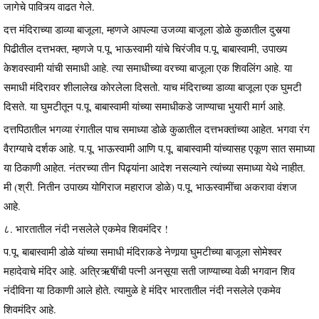
जागेचे पावित्र्य वाढत गेले.
दत्त मंदिराच्या डाव्या बाजूला, म्हणजे आपल्या उजव्या बाजूला डोळे कुळातील दुसर्‍या
पिढीतील दत्तभक्त, म्हणजे प.पू. भाऊस्वामी यांचे चिरंजीव प.पू. बाबास्वामी, उपाख्य
केशवस्वामी यांची समाधी आहे. त्या समाधीच्या वरच्या बाजूला एक शिवलिंग आहे. या
समाधी मंदिरावर शीलालेख कोरलेला दिसतो. याच मंदिराच्या डाव्या बाजूला एक घुमटी
दिसते. या घुमटीतून प.पू. बाबास्वामी यांच्या समाधीकडे जाण्याचा भुयारी मार्ग आहे.
दत्तपिठातील भगव्या रंगातील पाच समाध्या डोळे कुळातील दत्तभक्तांच्या आहेत. भगवा रंग
वैराग्याचे दर्शक आहे. प.पू. भाऊस्वामी आणि प.पू. बाबास्वामी यांच्यासह एकूण सात समाध्या
या ठिकाणी आहेत. नंतरच्या तीन पिढ्यांना आदेश नसल्याने त्यांच्या समाध्या येथे नाहीत.
मी (श्री. नितीन उपाख्य योगिराज महाराज डोळे) प.पू. भाऊस्वामींचा अकरावा वंशज
आहे.
८. भारतातील नंदी नसलेले एकमेव शिवमंदिर !
प.पू. बाबास्वामी डोळे यांच्या समाधी मंदिराकडे नेणार्‍या घुमटीच्या बाजूला सोमेश्‍वर
महादेवाचे मंदिर आहे. अत्रिऋषींची पत्नी अनसूया सती जाण्याच्या वेळी भगवान शिव
नंदीविना या ठिकाणी आले होते. त्यामुळे हे मंदिर भारतातील नंदी नसलेले एकमेव
शिवमंदिर आहे.