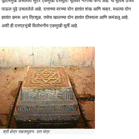
पूर्वाभिमुख असलेली सुंदर एकमुखी दत्तमूर्ती! मूर्तीवर नागाचा फणा आहे. या मूर्तीचे उजवे
पाऊल पुढे उचललेले आहे. दत्ताच्या वरच्या दोन हातांत शंख आणि चक्र, मधल्या दोन
हातांत डमरू अन् त्रिशूळ, तसेच खालच्या दोन हातांत दीपमाला आणि कमंडलू आहे.
अशी ही दत्तप्रभूंची विलोभनीय एकमुखी मूर्ती आहे.
श्री क्षेत्र राक्षसभुवन- दत्त यंत्र