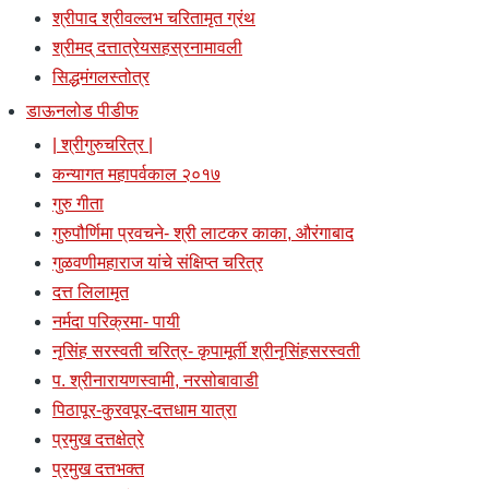
श्रीपाद श्रीवल्लभ चरितामृत ग्रंथ
श्रीमद् दत्तात्रेयसहस्रनामावली
सिद्धमंगलस्तोत्र
डाऊनलोड पीडीफ
| श्रीगुरुचरित्र |
कन्यागत महापर्वकाल २०१७
गुरु गीता
गुरुपौर्णिमा प्रवचने- श्री लाटकर काका, औरंगाबाद
गुळवणीमहाराज यांचे संक्षिप्त चरित्र
दत्त लिलामृत
नर्मदा परिक्रमा- पायी
नृसिंह सरस्वती चरित्र- कृपामूर्ती श्रीनृसिंहसरस्वती
प. श्रीनारायणस्वामी, नरसोबावाडी
पिठापूर-कुरवपूर-दत्तधाम यात्रा
प्रमुख दत्तक्षेत्रे
प्रमुख दत्तभक्त