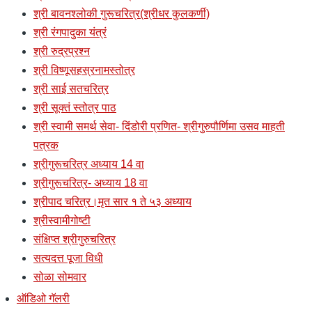
श्री बावनश्लोकी गुरूचरित्र(श्रीधर कुलकर्णी)
श्री रंगपादुका यंत्रं
श्री रुद्रप्रश्न
श्री विष्णूसहस्रनामस्तोत्र
श्री साई सतचरित्र
श्री सूक्तं स्तोत्र पाठ
श्री स्वामी समर्थ सेवा- दिंडोरी प्रणित- श्रीगुरुपौर्णिमा उसव माहती
पत्रक
श्रीगुरूचरित्र अध्याय 14 वा
श्रीगुरूचरित्र- अध्याय 18 वा
श्रीपाद चरित्र।मृत सार १ ते ५३ अध्याय
श्रीस्वामीगोष्टी
संक्षिप्त श्रीगुरुचरित्र
सत्यदत्त पूजा विधी
सोळा सोमवार
ऑडिओ गॅलरी