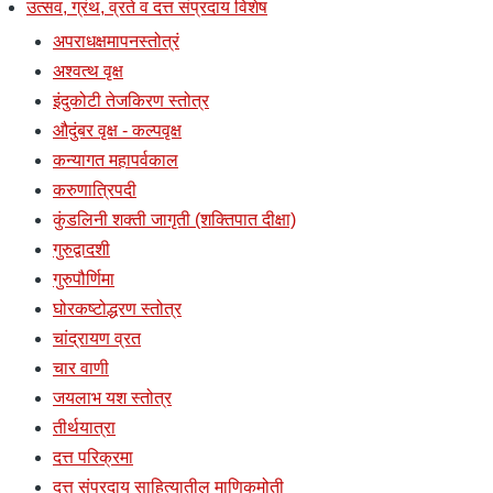
उत्सव, ग्रंथ, व्रते व दत्त संप्रदाय विशेष
अपराधक्षमापनस्तोत्रं
अश्वत्थ वृक्ष
इंदुकोटी तेजकिरण स्तोत्र
औदुंबर वृक्ष - कल्पवृक्ष
कन्यागत महापर्वकाल
करुणात्रिपदी
कुंडलिनी शक्ती जागृती (शक्तिपात दीक्षा)
गुरुद्वादशी
गुरुपौर्णिमा
घोरकष्टोद्धरण स्तोत्र
चांद्रायण व्रत
चार वाणी
जयलाभ यश स्तोत्र
तीर्थयात्रा
दत्त परिक्रमा
दत्त संप्रदाय साहित्यातील माणिकमोती