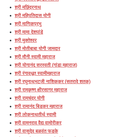
श्री मछिंद्रनाथ
श्री महिपतिदास योगी
श्री माणिकप्रभु
श्री मामा देशपांडे
श्री मुक्तेश्वर
श्री मोतीबाबा योगी जामदार
श्री मौनी स्वामी महाराज
श्री योगानंद सरस्वती (गांडा महाराज)
श्री रंगावधूत स्वामीमहाराज
श्री रघुनाथभटजी नाशिककर (सतरावे शतक)
श्री रामकृष्ण क्षीरसागर महाराज
श्री रामचंद्र योगी
श्री रामानंद बिडकर महाराज
श्री लोकनाथतीर्थ स्वामी
श्री वामनराव वैद्य वामोरीकर
श्री वासुदेव बळवंत फडके