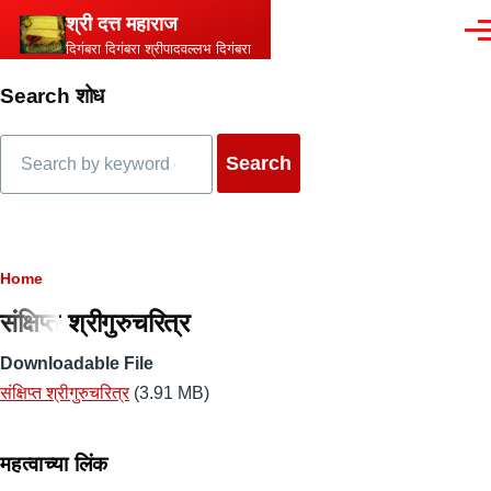
Skip to main content
श्री दत्त महाराज
Men
दिगंबरा दिगंबरा श्रीपादवल्लभ दिगंबरा
Search शोध
Search
Breadcrumb
Home
संक्षिप्त श्रीगुरुचरित्र
Downloadable File
संक्षिप्त श्रीगुरुचरित्र
(3.91 MB)
महत्वाच्या लिंक